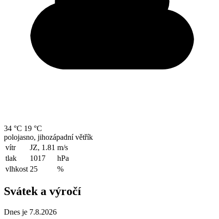
34 °C
19 °C
polojasno, jihozápadní větřík
vítr
JZ, 1.81
m/s
tlak
1017
hPa
vlhkost
25
%
Svátek a výročí
Dnes je 7.8.2026