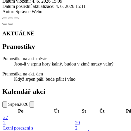
Datum vložení:
4. 6. 2026 15:09
Datum poslední aktualizace:
4. 6. 2026 15:11
Autor:
Správce Webu
AKTUÁLNĚ
Pranostiky
Pranostika na akt. měsíc
Jsou-li v srpnu hory kalný, budou v zimě mrazy valný.
Pranostika na akt. den
Když srpen pálí, bude pálit i víno.
Kalendář akcí
Srpen
2026
Po
Út
St
Čt
P
27
2
29
Letní posezení s
2