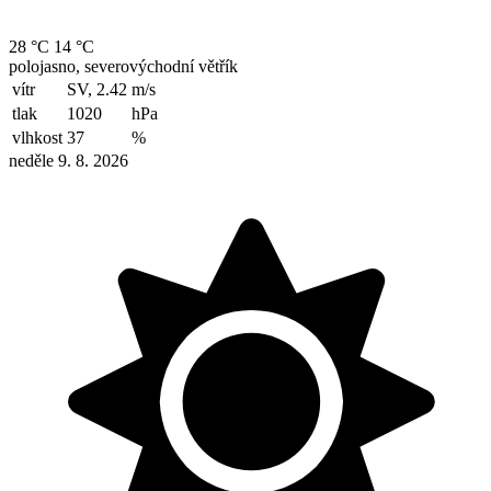
28 °C
14 °C
polojasno, severovýchodní větřík
vítr
SV, 2.42
m/s
tlak
1020
hPa
vlhkost
37
%
neděle 9. 8. 2026