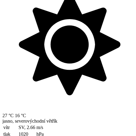
27 °C
16 °C
jasno, severovýchodní větřík
vítr
SV, 2.66
m/s
tlak
1020
hPa