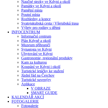
Naučné stezky ve Kdyni a okolí
Památky ve Kdyni a okolí
Pamětní místa
Poutní místa
Rozhledny a kopce
Svatojakubská cesta | Všerubská trasa
Výlety pro rodiny s dětmi
INFOCENTRUM
Informační centrum
Plán Kdyně a okolí
Muzeum příhraničí
Synagoga ve Kdyni
Ubytování ve Kdyni
Gastronomie, regionální produkty
Kam za kulturou
Koupání ve Kdyni i okolí
Turistické letáčky ke stažení
Jízdní řád na Čerchov
Turistické suvenýry
Aplikace
V OBRAZE
SMART GUIDE
KALENDÁŘ AKCÍ
FOTOGALERIE
Fotogalerie