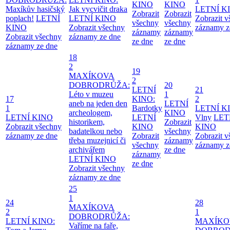
KINO
KINO
Maxíkův hasičský
Jak vycvičit draka
LETNÍ K
Zobrazit
Zobrazit
poplach!
LETNÍ
LETNÍ KINO
Zobrazit 
všechny
všechny
KINO
Zobrazit všechny
záznamy z
záznamy
záznamy
Zobrazit všechny
záznamy ze dne
ze dne
ze dne
záznamy ze dne
18
2
19
MAXÍKOVA
2
DOBRODRŮŽA:
20
LETNÍ
21
Léto v muzeu
1
17
KINO:
2
aneb na jeden den
LETNÍ
1
Bardotky
LETNÍ K
archeologem,
KINO
LETNÍ KINO
LETNÍ
Vlny
LET
historikem,
Zobrazit
Zobrazit všechny
KINO
KINO
badatelkou nebo
všechny
záznamy ze dne
Zobrazit
Zobrazit 
třeba muzejnicí či
záznamy
všechny
záznamy z
archivářem
ze dne
záznamy
LETNÍ KINO
ze dne
Zobrazit všechny
záznamy ze dne
25
1
24
28
MAXÍKOVA
2
1
DOBRODRŮŽA:
LETNÍ KINO:
MAXÍKO
Vaříme na faře,