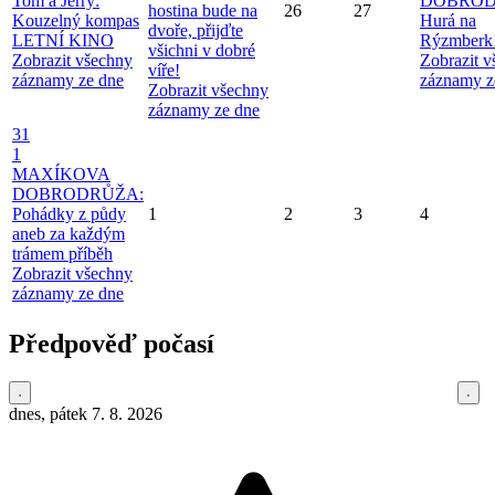
Tom a Jerry:
DOBROD
hostina bude na
26
27
Kouzelný kompas
Hurá na
dvoře, přijďte
LETNÍ KINO
Rýzmberk
všichni v dobré
Zobrazit všechny
Zobrazit 
víře!
záznamy ze dne
záznamy z
Zobrazit všechny
záznamy ze dne
31
1
MAXÍKOVA
DOBRODRŮŽA:
Pohádky z půdy
1
2
3
4
aneb za každým
trámem příběh
Zobrazit všechny
záznamy ze dne
Předpověď počasí
dnes, pátek 7. 8. 2026