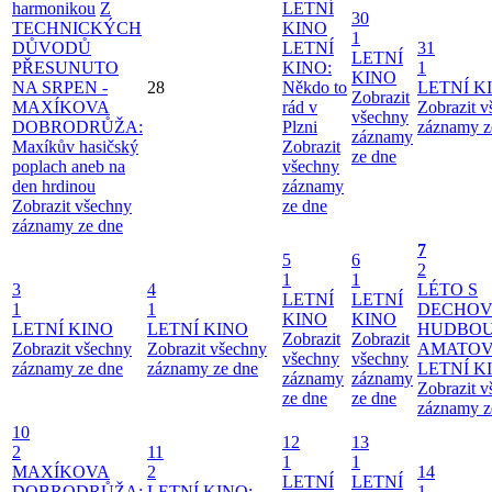
harmonikou
Z
LETNÍ
30
TECHNICKÝCH
KINO
1
DŮVODŮ
LETNÍ
31
LETNÍ
PŘESUNUTO
KINO:
1
KINO
NA SRPEN -
28
Někdo to
LETNÍ K
Zobrazit
MAXÍKOVA
rád v
Zobrazit 
všechny
DOBRODRŮŽA:
Plzni
záznamy z
záznamy
Maxíkův hasičský
Zobrazit
ze dne
poplach aneb na
všechny
den hrdinou
záznamy
Zobrazit všechny
ze dne
záznamy ze dne
7
5
6
2
1
1
3
4
LÉTO S
LETNÍ
LETNÍ
1
1
DECHO
KINO
KINO
LETNÍ KINO
LETNÍ KINO
HUDBOU
Zobrazit
Zobrazit
Zobrazit všechny
Zobrazit všechny
AMATO
všechny
všechny
záznamy ze dne
záznamy ze dne
LETNÍ K
záznamy
záznamy
Zobrazit 
ze dne
ze dne
záznamy z
10
12
13
2
11
1
1
MAXÍKOVA
2
14
LETNÍ
LETNÍ
DOBRODRŮŽA:
LETNÍ KINO:
1