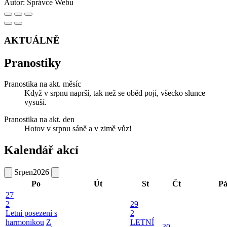
Autor:
Správce Webu
AKTUÁLNĚ
Pranostiky
Pranostika na akt. měsíc
Když v srpnu naprší, tak než se oběd pojí, všecko slunce
vysuší.
Pranostika na akt. den
Hotov v srpnu sáně a v zimě vůz!
Kalendář akcí
Srpen
2026
Po
Út
St
Čt
P
27
2
29
Letní posezení s
2
harmonikou
Z
LETNÍ
30