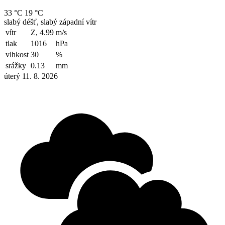
33 °C
19 °C
slabý déšť, slabý západní vítr
vítr
Z, 4.99
m/s
tlak
1016
hPa
vlhkost
30
%
srážky
0.13
mm
úterý 11. 8. 2026