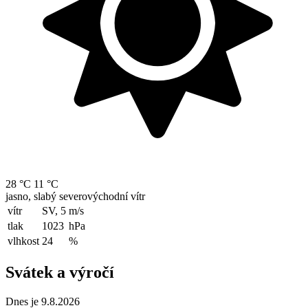
28 °C
11 °C
jasno, slabý severovýchodní vítr
vítr
SV, 5
m/s
tlak
1023
hPa
vlhkost
24
%
Svátek a výročí
Dnes je 9.8.2026