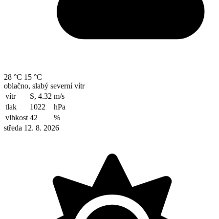
28 °C
15 °C
oblačno, slabý severní vítr
vítr
S, 4.32
m/s
tlak
1022
hPa
vlhkost
42
%
středa 12. 8. 2026