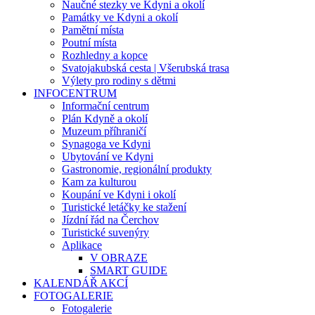
Naučné stezky ve Kdyni a okolí
Památky ve Kdyni a okolí
Pamětní místa
Poutní místa
Rozhledny a kopce
Svatojakubská cesta | Všerubská trasa
Výlety pro rodiny s dětmi
INFOCENTRUM
Informační centrum
Plán Kdyně a okolí
Muzeum příhraničí
Synagoga ve Kdyni
Ubytování ve Kdyni
Gastronomie, regionální produkty
Kam za kulturou
Koupání ve Kdyni i okolí
Turistické letáčky ke stažení
Jízdní řád na Čerchov
Turistické suvenýry
Aplikace
V OBRAZE
SMART GUIDE
KALENDÁŘ AKCÍ
FOTOGALERIE
Fotogalerie