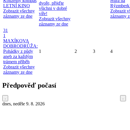
Kouzelný kompas
Hurá na
dvoře, přijďte
LETNÍ KINO
Rýzmberk
všichni v dobré
Zobrazit všechny
Zobrazit 
víře!
záznamy ze dne
záznamy z
Zobrazit všechny
záznamy ze dne
31
1
MAXÍKOVA
DOBRODRŮŽA:
Pohádky z půdy
1
2
3
4
aneb za každým
trámem příběh
Zobrazit všechny
záznamy ze dne
Předpověď počasí
dnes, neděle 9. 8. 2026