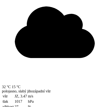
32 °C
15 °C
polojasno, slabý jihozápadní vítr
vítr
JZ, 3.47
m/s
tlak
1017
hPa
vlhkost
27
%