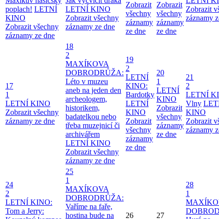
Maxíkův hasičský
Jak vycvičit draka
LETNÍ K
Zobrazit
Zobrazit
poplach!
LETNÍ
LETNÍ KINO
Zobrazit 
všechny
všechny
KINO
Zobrazit všechny
záznamy z
záznamy
záznamy
Zobrazit všechny
záznamy ze dne
ze dne
ze dne
záznamy ze dne
18
2
19
MAXÍKOVA
2
DOBRODRŮŽA:
20
LETNÍ
21
Léto v muzeu
1
17
KINO:
2
aneb na jeden den
LETNÍ
1
Bardotky
LETNÍ K
archeologem,
KINO
LETNÍ KINO
LETNÍ
Vlny
LET
historikem,
Zobrazit
Zobrazit všechny
KINO
KINO
badatelkou nebo
všechny
záznamy ze dne
Zobrazit
Zobrazit 
třeba muzejnicí či
záznamy
všechny
záznamy z
archivářem
ze dne
záznamy
LETNÍ KINO
ze dne
Zobrazit všechny
záznamy ze dne
25
1
24
28
MAXÍKOVA
2
1
DOBRODRŮŽA:
LETNÍ KINO:
MAXÍKO
Vaříme na faře,
Tom a Jerry:
DOBROD
hostina bude na
26
27