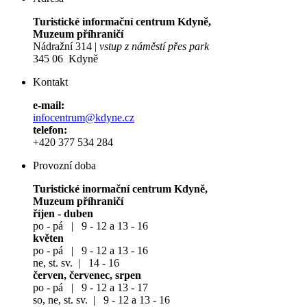
Turistické informační centrum Kdyně,
Muzeum příhraničí
Nádražní 314 |
vstup z náměstí přes park
345 06 Kdyně
Kontakt
e-mail:
infocentrum@kdyne.cz
telefon:
+420 377 534 284
Provozní doba
Turistické inormační centrum Kdyně,
Muzeum příhraničí
říjen - duben
po - pá | 9 - 12 a 13 - 16
květen
po - pá | 9 - 12 a 13 - 16
ne, st. sv. | 14 - 16
červen, červenec, srpen
po - pá | 9 - 12 a 13 - 17
so, ne, st. sv. | 9 - 12 a 13 - 16