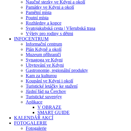
Naučné stezky ve Kdyni a okolí
Památky ve Kdyni a okolí
Pamětní místa
Poutní místa
Rozhledny a kopce
Svatojakubská cesta | Všerubská trasa
Výlety pro rodiny s dětmi
INFOCENTRUM
Informační centrum
Plán Kdyně a okolí
Muzeum příhraničí
Synagoga ve Kdyni
Ubytování ve Kdyni
Gastronomie, regionální produkty
Kam za kulturou
Koupání ve Kdyni i okolí
Turistické letáčky ke stažení
Jízdní řád na Čerchov
Turistické suvenýry
Aplikace
V OBRAZE
SMART GUIDE
KALENDÁŘ AKCÍ
FOTOGALERIE
Fotogalerie