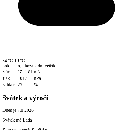
34 °C
19 °C
polojasno, jihozápadní větřík
vítr
JZ, 1.81
m/s
tlak
1017
hPa
vlhkost
25
%
Svátek a výročí
Dnes je 7.8.2026
Svátek má
Lada
Zítra má svátek
Soběslav