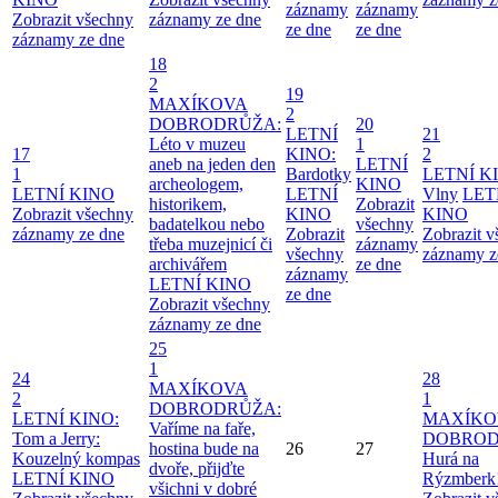
záznamy
záznamy
Zobrazit všechny
záznamy ze dne
ze dne
ze dne
záznamy ze dne
18
2
19
MAXÍKOVA
2
DOBRODRŮŽA:
20
LETNÍ
21
Léto v muzeu
1
17
KINO:
2
aneb na jeden den
LETNÍ
1
Bardotky
LETNÍ K
archeologem,
KINO
LETNÍ KINO
LETNÍ
Vlny
LET
historikem,
Zobrazit
Zobrazit všechny
KINO
KINO
badatelkou nebo
všechny
záznamy ze dne
Zobrazit
Zobrazit 
třeba muzejnicí či
záznamy
všechny
záznamy z
archivářem
ze dne
záznamy
LETNÍ KINO
ze dne
Zobrazit všechny
záznamy ze dne
25
1
24
28
MAXÍKOVA
2
1
DOBRODRŮŽA:
LETNÍ KINO:
MAXÍKO
Vaříme na faře,
Tom a Jerry:
DOBROD
hostina bude na
26
27
Kouzelný kompas
Hurá na
dvoře, přijďte
LETNÍ KINO
Rýzmberk
všichni v dobré