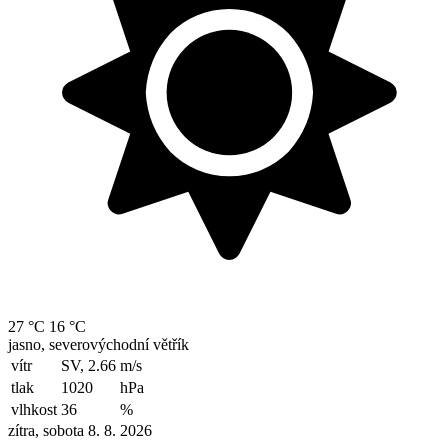
27 °C
16 °C
jasno, severovýchodní větřík
vítr
SV, 2.66
m/s
tlak
1020
hPa
vlhkost
36
%
zítra, sobota 8. 8. 2026