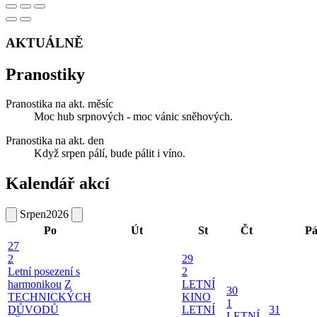
AKTUÁLNĚ
Pranostiky
Pranostika na akt. měsíc
Moc hub srpnových - moc vánic sněhových.
Pranostika na akt. den
Když srpen pálí, bude pálit i víno.
Kalendář akcí
Srpen
2026
Po
Út
St
Čt
P
27
2
29
Letní posezení s
2
harmonikou
Z
LETNÍ
30
TECHNICKÝCH
KINO
1
DŮVODŮ
LETNÍ
31
LETNÍ