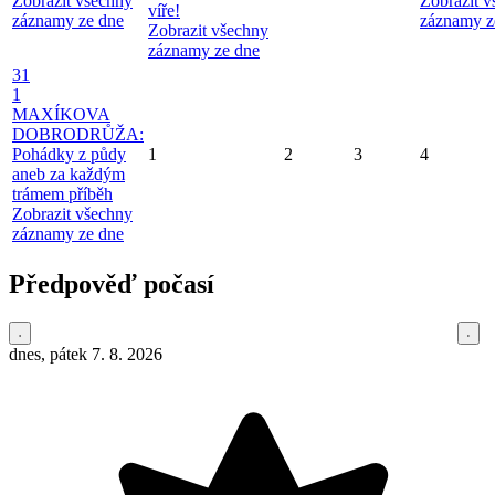
Zobrazit všechny
Zobrazit 
víře!
záznamy ze dne
záznamy z
Zobrazit všechny
záznamy ze dne
31
1
MAXÍKOVA
DOBRODRŮŽA:
Pohádky z půdy
1
2
3
4
aneb za každým
trámem příběh
Zobrazit všechny
záznamy ze dne
Předpověď počasí
dnes, pátek 7. 8. 2026