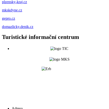
plzensky-kraj.cz
mkskdyne.cz
gepro.cz
domazlicky.denik.cz
Turistické informační centrum
Adresa