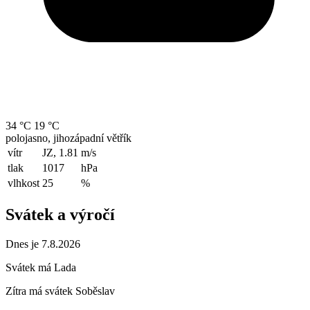
34 °C
19 °C
polojasno, jihozápadní větřík
vítr
JZ, 1.81
m/s
tlak
1017
hPa
vlhkost
25
%
Svátek a výročí
Dnes je 7.8.2026
Svátek má
Lada
Zítra má svátek
Soběslav