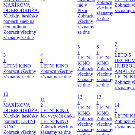
Zobrazit
MAXÍKOVA
rád v
Zobrazit 
všechny
DOBRODRŮŽA:
Plzni
záznamy z
záznamy
Maxíkův hasičský
Zobrazit
ze dne
poplach aneb na
všechny
den hrdinou
záznamy
Zobrazit všechny
ze dne
záznamy ze dne
7
5
6
2
1
1
3
4
LÉTO S
LETNÍ
LETNÍ
1
1
DECHO
KINO
KINO
LETNÍ KINO
LETNÍ KINO
HUDBOU
Zobrazit
Zobrazit
Zobrazit všechny
Zobrazit všechny
AMATO
všechny
všechny
záznamy ze dne
záznamy ze dne
LETNÍ K
záznamy
záznamy
Zobrazit 
ze dne
ze dne
záznamy z
10
12
13
2
11
1
1
MAXÍKOVA
2
14
LETNÍ
LETNÍ
DOBRODRŮŽA:
LETNÍ KINO:
1
KINO
KINO
Maxíkův hasičský
Jak vycvičit draka
LETNÍ K
Zobrazit
Zobrazit
poplach!
LETNÍ
LETNÍ KINO
Zobrazit 
všechny
všechny
KINO
Zobrazit všechny
záznamy z
záznamy
záznamy
Zobrazit všechny
záznamy ze dne
ze dne
ze dne