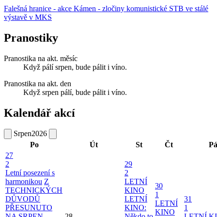
Falešná hranice - akce Kámen - zločiny komunistické STB ve stálé
výstavě v MKS
Pranostiky
Pranostika na akt. měsíc
Když pálí srpen, bude pálit i víno.
Pranostika na akt. den
Když srpen pálí, bude pálit i víno.
Kalendář akcí
Srpen
2026
Po
Út
St
Čt
P
27
2
29
Letní posezení s
2
harmonikou
Z
LETNÍ
30
TECHNICKÝCH
KINO
1
DŮVODŮ
LETNÍ
31
LETNÍ
PŘESUNUTO
KINO:
1
KINO
NA SRPEN -
28
Někdo to
LETNÍ K