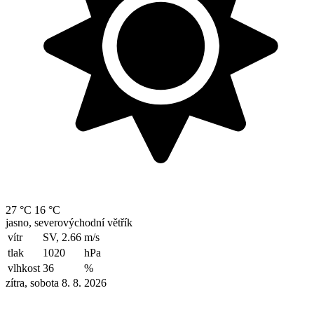
27 °C
16 °C
jasno, severovýchodní větřík
vítr
SV, 2.66
m/s
tlak
1020
hPa
vlhkost
36
%
zítra, sobota 8. 8. 2026