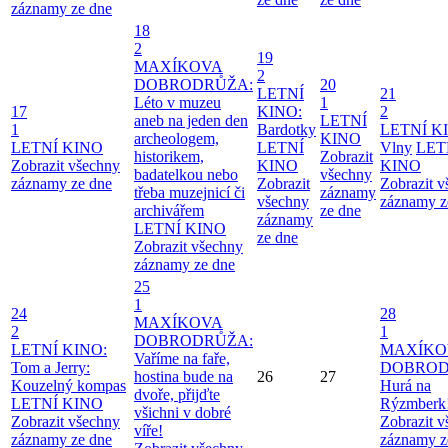
záznamy ze dne
18
2
19
MAXÍKOVA
2
DOBRODRŮŽA:
20
LETNÍ
21
Léto v muzeu
1
17
KINO:
2
aneb na jeden den
LETNÍ
1
Bardotky
LETNÍ K
archeologem,
KINO
LETNÍ KINO
LETNÍ
Vlny
LET
historikem,
Zobrazit
Zobrazit všechny
KINO
KINO
badatelkou nebo
všechny
záznamy ze dne
Zobrazit
Zobrazit 
třeba muzejnicí či
záznamy
všechny
záznamy z
archivářem
ze dne
záznamy
LETNÍ KINO
ze dne
Zobrazit všechny
záznamy ze dne
25
1
24
28
MAXÍKOVA
2
1
DOBRODRŮŽA:
LETNÍ KINO:
MAXÍKO
Vaříme na faře,
Tom a Jerry:
DOBROD
hostina bude na
26
27
Kouzelný kompas
Hurá na
dvoře, přijďte
LETNÍ KINO
Rýzmberk
všichni v dobré
Zobrazit všechny
Zobrazit 
víře!
záznamy ze dne
záznamy z