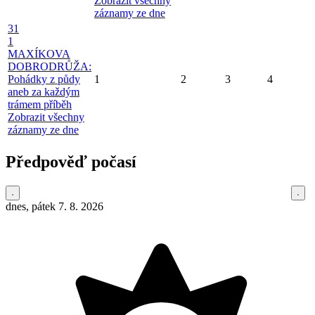
Zobrazit všechny
záznamy ze dne
31
1
MAXÍKOVA
DOBRODRŮŽA:
Pohádky z půdy
1
2
3
4
aneb za každým
trámem příběh
Zobrazit všechny
záznamy ze dne
Předpověď počasí
dnes, pátek 7. 8. 2026