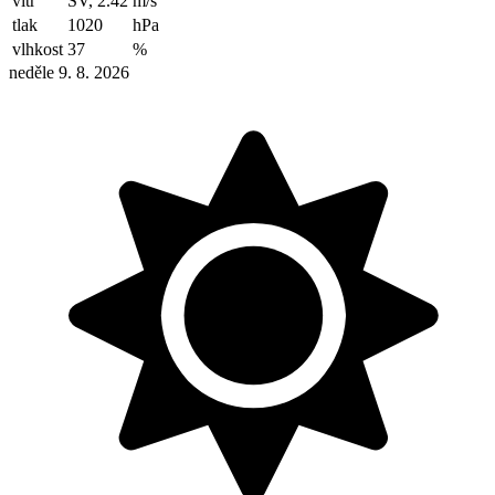
vítr
SV, 2.42
m/s
tlak
1020
hPa
vlhkost
37
%
neděle 9. 8. 2026