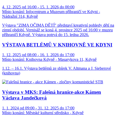
4. 12. 2025 od 16:00 - 15. 1. 2026 do 00:00
Místo konání:
Infocentrum a Muzeum příhraničí ve Kdyni -
Nádražní 314, Kdyně
Výstava "ZIMA OČIMA DĚTÍ" představí kreativní pohledy dětí na
zimní období. Vernisáž se koná 4. prosince 2025 od 16:00 v muzeu
příhraničí Kdyně. Výstava potrvá do 15. ledna 2026.
VÝSTAVA BETLÉMŮ V KNIHOVNĚ VE KDYNI
1. 12. 2025 od 08:00 - 16. 1. 2026 do 17:00
Místo konání:
Knihovna Kdyně - Masarykova 11, Kdyně
1.12. – 16.1. Výstava betlémů ze sbírek V. Altmana a J. Sieberové
(knihovna)
Výstava v MKS: Falešná hranice-akce Kámen
Václava Jandečková
1. 1. 2024 od 09:00 - 31. 12. 2025 do 17:00
Místo konání:
Městské kulturní středisko - Kdyně