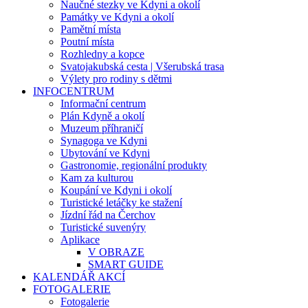
Naučné stezky ve Kdyni a okolí
Památky ve Kdyni a okolí
Pamětní místa
Poutní místa
Rozhledny a kopce
Svatojakubská cesta | Všerubská trasa
Výlety pro rodiny s dětmi
INFOCENTRUM
Informační centrum
Plán Kdyně a okolí
Muzeum příhraničí
Synagoga ve Kdyni
Ubytování ve Kdyni
Gastronomie, regionální produkty
Kam za kulturou
Koupání ve Kdyni i okolí
Turistické letáčky ke stažení
Jízdní řád na Čerchov
Turistické suvenýry
Aplikace
V OBRAZE
SMART GUIDE
KALENDÁŘ AKCÍ
FOTOGALERIE
Fotogalerie