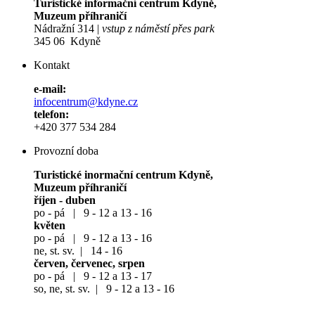
Turistické informační centrum Kdyně,
Muzeum příhraničí
Nádražní 314 |
vstup z náměstí přes park
345 06 Kdyně
Kontakt
e-mail:
infocentrum@kdyne.cz
telefon:
+420 377 534 284
Provozní doba
Turistické inormační centrum Kdyně,
Muzeum příhraničí
říjen - duben
po - pá | 9 - 12 a 13 - 16
květen
po - pá | 9 - 12 a 13 - 16
ne, st. sv. | 14 - 16
červen, červenec, srpen
po - pá | 9 - 12 a 13 - 17
so, ne, st. sv. | 9 - 12 a 13 - 16