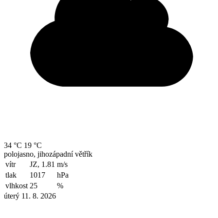
34 °C
19 °C
polojasno, jihozápadní větřík
vítr
JZ, 1.81
m/s
tlak
1017
hPa
vlhkost
25
%
úterý 11. 8. 2026