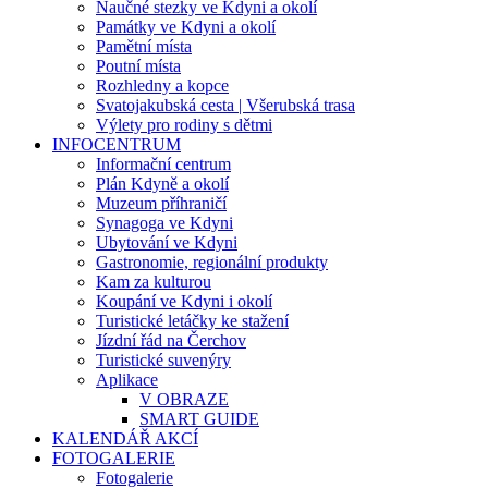
Naučné stezky ve Kdyni a okolí
Památky ve Kdyni a okolí
Pamětní místa
Poutní místa
Rozhledny a kopce
Svatojakubská cesta | Všerubská trasa
Výlety pro rodiny s dětmi
INFOCENTRUM
Informační centrum
Plán Kdyně a okolí
Muzeum příhraničí
Synagoga ve Kdyni
Ubytování ve Kdyni
Gastronomie, regionální produkty
Kam za kulturou
Koupání ve Kdyni i okolí
Turistické letáčky ke stažení
Jízdní řád na Čerchov
Turistické suvenýry
Aplikace
V OBRAZE
SMART GUIDE
KALENDÁŘ AKCÍ
FOTOGALERIE
Fotogalerie