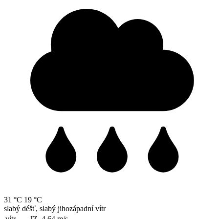
31 °C
19 °C
slabý déšť, slabý jihozápadní vítr
vítr
JZ, 4.64
m/s