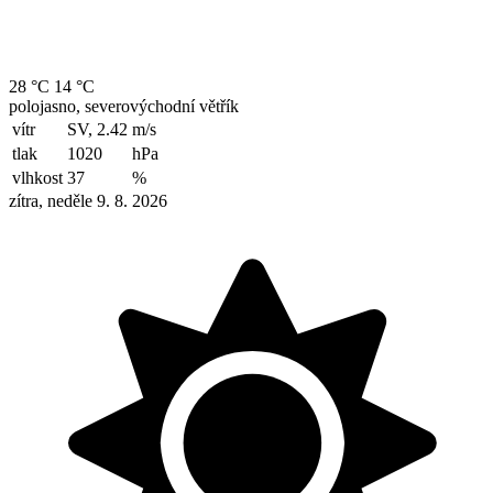
28 °C
14 °C
polojasno, severovýchodní větřík
vítr
SV, 2.42
m/s
tlak
1020
hPa
vlhkost
37
%
zítra, neděle 9. 8. 2026