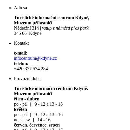
Adresa
Turistické informační centrum Kdyně,
Muzeum příhraničí
Nádražní 314 |
vstup z náměstí přes park
345 06 Kdyně
Kontakt
e-mail:
infocentrum@kdyne.cz
telefon:
+420 377 534 284
Provozní doba
Turistické inormační centrum Kdyně,
Muzeum příhraničí
říjen - duben
po - pá | 9 - 12 a 13 - 16
květen
po - pá | 9 - 12 a 13 - 16
ne, st. sv. | 14 - 16
červen, červenec, srpen