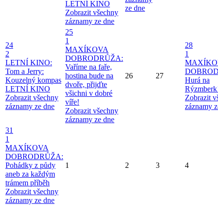
LETNÍ KINO
ze dne
Zobrazit všechny
záznamy ze dne
25
1
24
28
MAXÍKOVA
2
1
DOBRODRŮŽA:
LETNÍ KINO:
MAXÍKO
Vaříme na faře,
Tom a Jerry:
DOBROD
hostina bude na
26
27
Kouzelný kompas
Hurá na
dvoře, přijďte
LETNÍ KINO
Rýzmberk
všichni v dobré
Zobrazit všechny
Zobrazit 
víře!
záznamy ze dne
záznamy z
Zobrazit všechny
záznamy ze dne
31
1
MAXÍKOVA
DOBRODRŮŽA:
Pohádky z půdy
1
2
3
4
aneb za každým
trámem příběh
Zobrazit všechny
záznamy ze dne