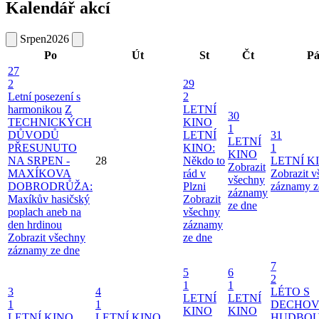
Kalendář akcí
Srpen
2026
Po
Út
St
Čt
P
27
2
29
Letní posezení s
2
harmonikou
Z
LETNÍ
30
TECHNICKÝCH
KINO
1
DŮVODŮ
LETNÍ
31
LETNÍ
PŘESUNUTO
KINO:
1
KINO
NA SRPEN -
28
Někdo to
LETNÍ K
Zobrazit
MAXÍKOVA
rád v
Zobrazit 
všechny
DOBRODRŮŽA:
Plzni
záznamy z
záznamy
Maxíkův hasičský
Zobrazit
ze dne
poplach aneb na
všechny
den hrdinou
záznamy
Zobrazit všechny
ze dne
záznamy ze dne
7
5
6
2
1
1
3
4
LÉTO S
LETNÍ
LETNÍ
1
1
DECHO
KINO
KINO
LETNÍ KINO
LETNÍ KINO
HUDBOU