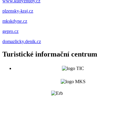
www.kudyznudy.cz
plzensky-kraj.cz
mkskdyne.cz
gepro.cz
domazlicky.denik.cz
Turistické informační centrum