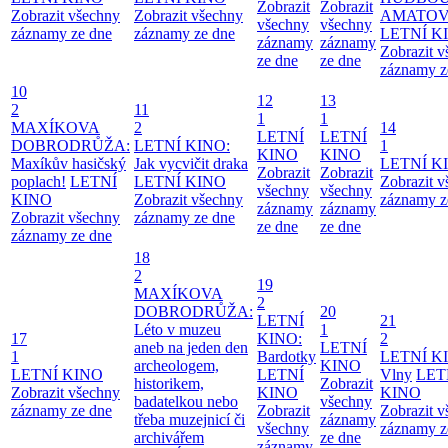
Zobrazit
Zobrazit
Zobrazit všechny
Zobrazit všechny
AMATO
všechny
všechny
záznamy ze dne
záznamy ze dne
LETNÍ K
záznamy
záznamy
Zobrazit 
ze dne
ze dne
záznamy z
10
12
13
2
11
1
1
MAXÍKOVA
2
14
LETNÍ
LETNÍ
DOBRODRŮŽA:
LETNÍ KINO:
1
KINO
KINO
Maxíkův hasičský
Jak vycvičit draka
LETNÍ K
Zobrazit
Zobrazit
poplach!
LETNÍ
LETNÍ KINO
Zobrazit 
všechny
všechny
KINO
Zobrazit všechny
záznamy z
záznamy
záznamy
Zobrazit všechny
záznamy ze dne
ze dne
ze dne
záznamy ze dne
18
2
19
MAXÍKOVA
2
DOBRODRŮŽA:
20
LETNÍ
21
Léto v muzeu
1
17
KINO:
2
aneb na jeden den
LETNÍ
1
Bardotky
LETNÍ K
archeologem,
KINO
LETNÍ KINO
LETNÍ
Vlny
LET
historikem,
Zobrazit
Zobrazit všechny
KINO
KINO
badatelkou nebo
všechny
záznamy ze dne
Zobrazit
Zobrazit 
třeba muzejnicí či
záznamy
všechny
záznamy z
archivářem
ze dne
záznamy