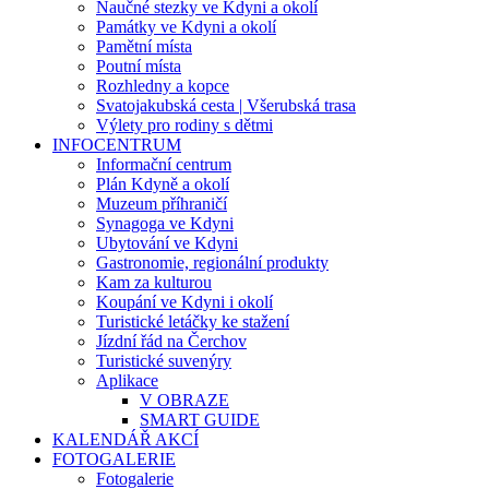
Naučné stezky ve Kdyni a okolí
Památky ve Kdyni a okolí
Pamětní místa
Poutní místa
Rozhledny a kopce
Svatojakubská cesta | Všerubská trasa
Výlety pro rodiny s dětmi
INFOCENTRUM
Informační centrum
Plán Kdyně a okolí
Muzeum příhraničí
Synagoga ve Kdyni
Ubytování ve Kdyni
Gastronomie, regionální produkty
Kam za kulturou
Koupání ve Kdyni i okolí
Turistické letáčky ke stažení
Jízdní řád na Čerchov
Turistické suvenýry
Aplikace
V OBRAZE
SMART GUIDE
KALENDÁŘ AKCÍ
FOTOGALERIE
Fotogalerie