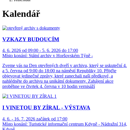
Kalendář
VZKAZY BUDOUCÍM
4. 6. 2026 od 09:00 - 5. 6. 2026 do 17:00
Místo konání:
Státní archiv v Horšovském Týně -
Zveme vás na Den otevřených dveří v archivu, který se uskuteční 4.
a 5. června od 9:00 do 18:00 na náměstí Republiky 10. Přijďte
objevovat jedinečné zprávy, které zanechali naši předkové, a
nahlédněte do archivu na unikátní dokumenty. Zahájení akce
proběhne ve čtvrtek 4. června v 10 hodin vernisáží
I VINETOU BY ZÍRAL - VÝSTAVA
4. 6. - 16. 7. 2026 začátek od 17:00
Místo konání:
Turistické informační centrum Kdyně - Nádražní 314,
Kdyně