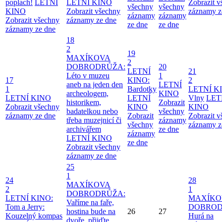
poplach!
LETNÍ
LETNÍ KINO
Zobrazit 
všechny
všechny
KINO
Zobrazit všechny
záznamy z
záznamy
záznamy
Zobrazit všechny
záznamy ze dne
ze dne
ze dne
záznamy ze dne
18
2
19
MAXÍKOVA
2
DOBRODRŮŽA:
20
LETNÍ
21
Léto v muzeu
1
17
KINO:
2
aneb na jeden den
LETNÍ
1
Bardotky
LETNÍ K
archeologem,
KINO
LETNÍ KINO
LETNÍ
Vlny
LET
historikem,
Zobrazit
Zobrazit všechny
KINO
KINO
badatelkou nebo
všechny
záznamy ze dne
Zobrazit
Zobrazit 
třeba muzejnicí či
záznamy
všechny
záznamy z
archivářem
ze dne
záznamy
LETNÍ KINO
ze dne
Zobrazit všechny
záznamy ze dne
25
1
24
28
MAXÍKOVA
2
1
DOBRODRŮŽA:
LETNÍ KINO:
MAXÍKO
Vaříme na faře,
Tom a Jerry:
DOBROD
hostina bude na
26
27
Kouzelný kompas
Hurá na
dvoře, přijďte