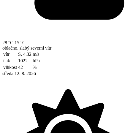
28 °C
15 °C
oblačno, slabý severní vítr
vítr
S, 4.32
m/s
tlak
1022
hPa
vlhkost
42
%
středa 12. 8. 2026