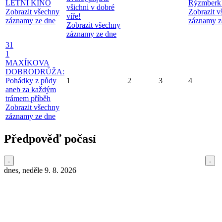
LETNÍ KINO
Rýzmberk
všichni v dobré
Zobrazit všechny
Zobrazit 
víře!
záznamy ze dne
záznamy z
Zobrazit všechny
záznamy ze dne
31
1
MAXÍKOVA
DOBRODRŮŽA:
Pohádky z půdy
1
2
3
4
aneb za každým
trámem příběh
Zobrazit všechny
záznamy ze dne
Předpověď počasí
dnes, neděle 9. 8. 2026