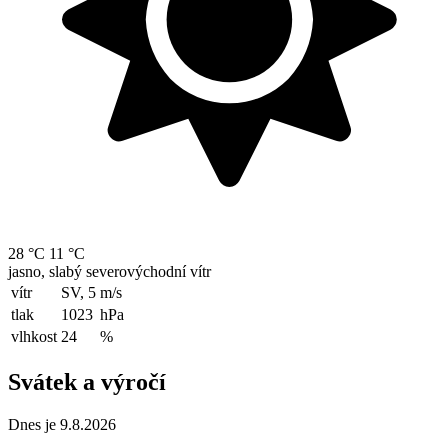
28 °C
11 °C
jasno, slabý severovýchodní vítr
vítr
SV, 5
m/s
tlak
1023
hPa
vlhkost
24
%
Svátek a výročí
Dnes je 9.8.2026