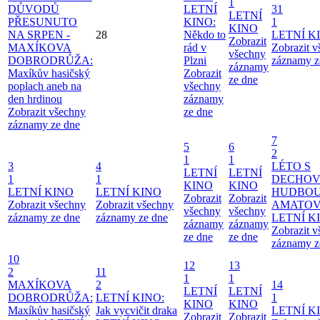
1
DŮVODŮ
LETNÍ
31
LETNÍ
PŘESUNUTO
KINO:
1
KINO
NA SRPEN -
28
Někdo to
LETNÍ K
Zobrazit
MAXÍKOVA
rád v
Zobrazit 
všechny
DOBRODRŮŽA:
Plzni
záznamy z
záznamy
Maxíkův hasičský
Zobrazit
ze dne
poplach aneb na
všechny
den hrdinou
záznamy
Zobrazit všechny
ze dne
záznamy ze dne
7
5
6
2
1
1
3
4
LÉTO S
LETNÍ
LETNÍ
1
1
DECHO
KINO
KINO
LETNÍ KINO
LETNÍ KINO
HUDBOU
Zobrazit
Zobrazit
Zobrazit všechny
Zobrazit všechny
AMATO
všechny
všechny
záznamy ze dne
záznamy ze dne
LETNÍ K
záznamy
záznamy
Zobrazit 
ze dne
ze dne
záznamy z
10
12
13
2
11
1
1
MAXÍKOVA
2
14
LETNÍ
LETNÍ
DOBRODRŮŽA:
LETNÍ KINO:
1
KINO
KINO
Maxíkův hasičský
Jak vycvičit draka
LETNÍ K
Zobrazit
Zobrazit