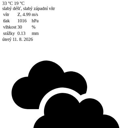
33 °C
19 °C
slabý déšť, slabý západní vítr
vítr
Z, 4.99
m/s
tlak
1016
hPa
vlhkost
30
%
srážky
0.13
mm
úterý 11. 8. 2026