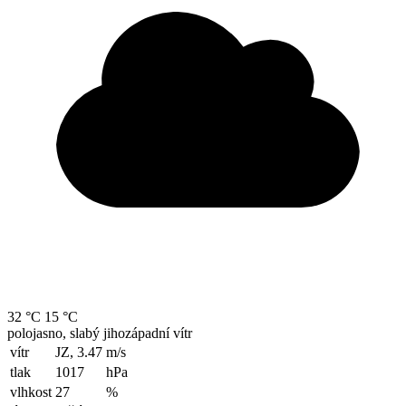
32 °C
15 °C
polojasno, slabý jihozápadní vítr
vítr
JZ, 3.47
m/s
tlak
1017
hPa
vlhkost
27
%