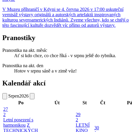
V Muzeu příhraničí v Kdyni se 4. června 2026 v 17:00 uskuteční
vernisáž výstavy originálů a autorských artefaktů inspirovaných
kulturou severoamerických Indiánů. Zveme všechny, kdo se chtějí o
této fascinující kultuře dozvědět víc přímo od autorů výstavy.
Pranostiky
Pranostika na akt. měsíc
Ať si kdo chce, co chce říká - v srpnu ještě do rybníka.
Pranostika na akt. den
Hotov v srpnu sáně a v zimě vůz!
Kalendář akcí
Srpen
2026
Po
Út
St
Čt
P
27
2
29
Letní posezení s
2
harmonikou
Z
LETNÍ
30
TECHNICKÝCH
KINO