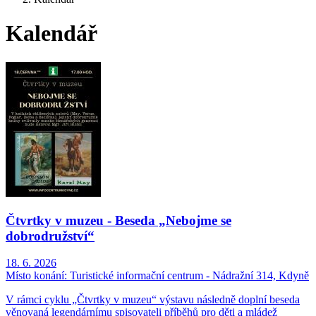
Kalendář
Čtvrtky v muzeu - Beseda „Nebojme se
dobrodružství“
18. 6. 2026
Místo konání:
Turistické informační centrum - Nádražní 314, Kdyně
V rámci cyklu „Čtvrtky v muzeu“ výstavu následně doplní beseda
věnovaná legendárnímu spisovateli příběhů pro děti a mládež