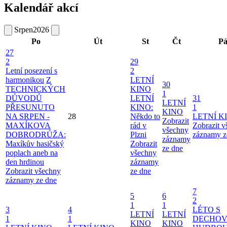
Kalendář akcí
Srpen
2026
Po
Út
St
Čt
P
27
2
29
Letní posezení s
2
harmonikou
Z
LETNÍ
30
TECHNICKÝCH
KINO
1
DŮVODŮ
LETNÍ
31
LETNÍ
PŘESUNUTO
KINO:
1
KINO
NA SRPEN -
28
Někdo to
LETNÍ K
Zobrazit
MAXÍKOVA
rád v
Zobrazit 
všechny
DOBRODRŮŽA:
Plzni
záznamy z
záznamy
Maxíkův hasičský
Zobrazit
ze dne
poplach aneb na
všechny
den hrdinou
záznamy
Zobrazit všechny
ze dne
záznamy ze dne
7
5
6
2
1
1
3
4
LÉTO S
LETNÍ
LETNÍ
1
1
DECHO
KINO
KINO