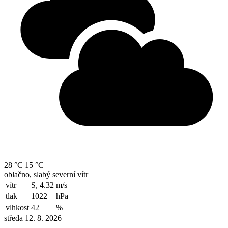
28 °C
15 °C
oblačno, slabý severní vítr
vítr
S, 4.32
m/s
tlak
1022
hPa
vlhkost
42
%
středa 12. 8. 2026