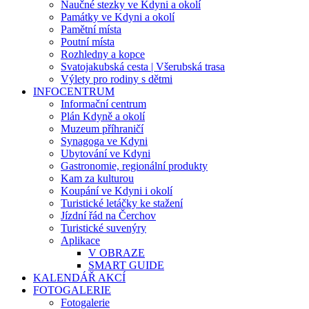
Naučné stezky ve Kdyni a okolí
Památky ve Kdyni a okolí
Pamětní místa
Poutní místa
Rozhledny a kopce
Svatojakubská cesta | Všerubská trasa
Výlety pro rodiny s dětmi
INFOCENTRUM
Informační centrum
Plán Kdyně a okolí
Muzeum příhraničí
Synagoga ve Kdyni
Ubytování ve Kdyni
Gastronomie, regionální produkty
Kam za kulturou
Koupání ve Kdyni i okolí
Turistické letáčky ke stažení
Jízdní řád na Čerchov
Turistické suvenýry
Aplikace
V OBRAZE
SMART GUIDE
KALENDÁŘ AKCÍ
FOTOGALERIE
Fotogalerie