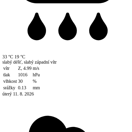
33 °C
19 °C
slabý déšť, slabý západní vítr
vítr
Z, 4.99
m/s
tlak
1016
hPa
vlhkost
30
%
srážky
0.13
mm
úterý 11. 8. 2026