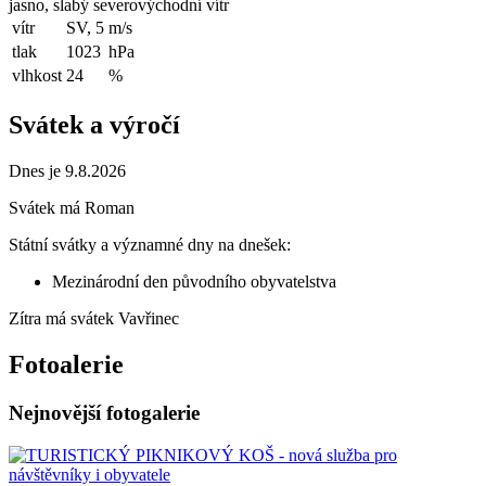
jasno, slabý severovýchodní vítr
vítr
SV, 5
m/s
tlak
1023
hPa
vlhkost
24
%
Svátek a výročí
Dnes je 9.8.2026
Svátek má
Roman
Státní svátky a významné dny na dnešek:
Mezinárodní den původního obyvatelstva
Zítra má svátek
Vavřinec
Fotoalerie
Nejnovější fotogalerie