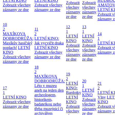
LETNÍ KINO
LETNÍ KINO
HUDBOU
Zobrazit
Zobrazit
Zobrazit všechny
Zobrazit všechny
AMATO
všechny
všechny
záznamy ze dne
záznamy ze dne
LETNÍ K
záznamy
záznamy
Zobrazit 
ze dne
ze dne
záznamy z
10
12
13
2
11
1
1
MAXÍKOVA
2
14
LETNÍ
LETNÍ
DOBRODRŮŽA:
LETNÍ KINO:
1
KINO
KINO
Maxíkův hasičský
Jak vycvičit draka
LETNÍ K
Zobrazit
Zobrazit
poplach!
LETNÍ
LETNÍ KINO
Zobrazit 
všechny
všechny
KINO
Zobrazit všechny
záznamy z
záznamy
záznamy
Zobrazit všechny
záznamy ze dne
ze dne
ze dne
záznamy ze dne
18
2
19
MAXÍKOVA
2
DOBRODRŮŽA:
20
LETNÍ
21
Léto v muzeu
1
17
KINO:
2
aneb na jeden den
LETNÍ
1
Bardotky
LETNÍ K
archeologem,
KINO
LETNÍ KINO
LETNÍ
Vlny
LET
historikem,
Zobrazit
Zobrazit všechny
KINO
KINO
badatelkou nebo
všechny
záznamy ze dne
Zobrazit
Zobrazit 
třeba muzejnicí či
záznamy
všechny
záznamy z
archivářem
ze dne