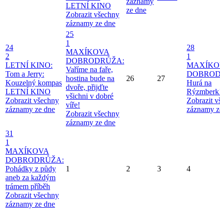
záznamy
LETNÍ KINO
ze dne
Zobrazit všechny
záznamy ze dne
25
1
24
28
MAXÍKOVA
2
1
DOBRODRŮŽA:
LETNÍ KINO:
MAXÍKO
Vaříme na faře,
Tom a Jerry:
DOBROD
hostina bude na
26
27
Kouzelný kompas
Hurá na
dvoře, přijďte
LETNÍ KINO
Rýzmberk
všichni v dobré
Zobrazit všechny
Zobrazit 
víře!
záznamy ze dne
záznamy z
Zobrazit všechny
záznamy ze dne
31
1
MAXÍKOVA
DOBRODRŮŽA:
Pohádky z půdy
1
2
3
4
aneb za každým
trámem příběh
Zobrazit všechny
záznamy ze dne