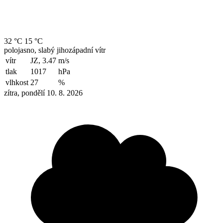
32 °C
15 °C
polojasno, slabý jihozápadní vítr
vítr
JZ, 3.47
m/s
tlak
1017
hPa
vlhkost
27
%
zítra, pondělí 10. 8. 2026