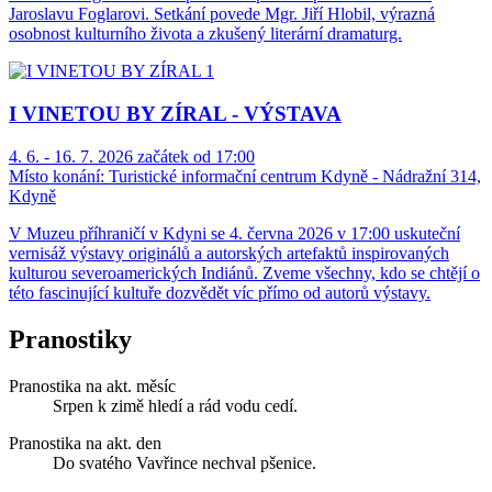
Jaroslavu Foglarovi. Setkání povede Mgr. Jiří Hlobil, výrazná
osobnost kulturního života a zkušený literární dramaturg.
I VINETOU BY ZÍRAL - VÝSTAVA
4. 6. - 16. 7. 2026 začátek od 17:00
Místo konání:
Turistické informační centrum Kdyně - Nádražní 314,
Kdyně
V Muzeu příhraničí v Kdyni se 4. června 2026 v 17:00 uskuteční
vernisáž výstavy originálů a autorských artefaktů inspirovaných
kulturou severoamerických Indiánů. Zveme všechny, kdo se chtějí o
této fascinující kultuře dozvědět víc přímo od autorů výstavy.
Pranostiky
Pranostika na akt. měsíc
Srpen k zimě hledí a rád vodu cedí.
Pranostika na akt. den
Do svatého Vavřince nechval pšenice.