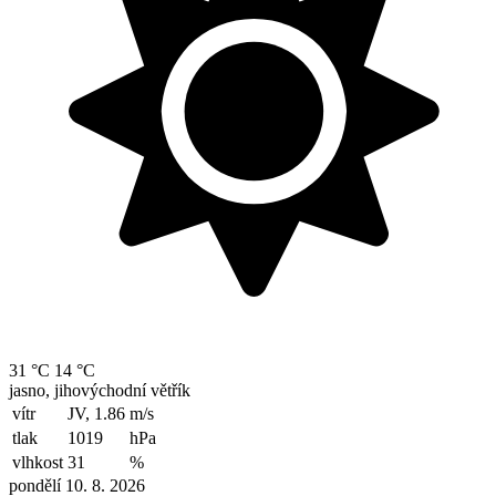
31 °C
14 °C
jasno, jihovýchodní větřík
vítr
JV, 1.86
m/s
tlak
1019
hPa
vlhkost
31
%
pondělí 10. 8. 2026