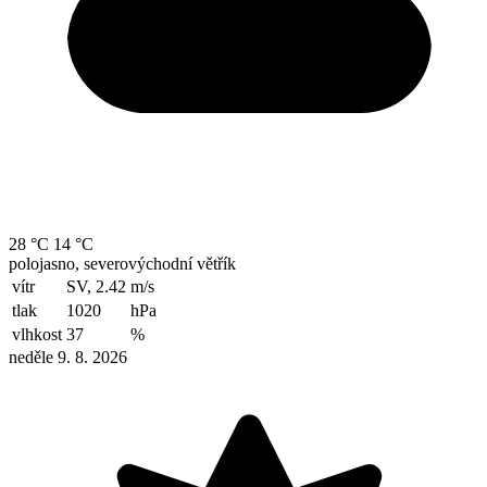
28 °C
14 °C
polojasno, severovýchodní větřík
vítr
SV, 2.42
m/s
tlak
1020
hPa
vlhkost
37
%
neděle 9. 8. 2026