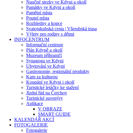
Naučné stezky ve Kdyni a okolí
Památky ve Kdyni a okolí
Pamětní místa
Poutní místa
Rozhledny a kopce
Svatojakubská cesta | Všerubská trasa
Výlety pro rodiny s dětmi
INFOCENTRUM
Informační centrum
Plán Kdyně a okolí
Muzeum příhraničí
Synagoga ve Kdyni
Ubytování ve Kdyni
Gastronomie, regionální produkty
Kam za kulturou
Koupání ve Kdyni i okolí
Turistické letáčky ke stažení
Jízdní řád na Čerchov
Turistické suvenýry
Aplikace
V OBRAZE
SMART GUIDE
KALENDÁŘ AKCÍ
FOTOGALERIE
Fotogalerie