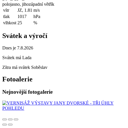
polojasno, jihozápadní větřík
vítr
JZ, 1.81
m/s
tlak
1017
hPa
vlhkost
25
%
Svátek a výročí
Dnes je 7.8.2026
Svátek má
Lada
Zítra má svátek
Soběslav
Fotoalerie
Nejnovější fotogalerie