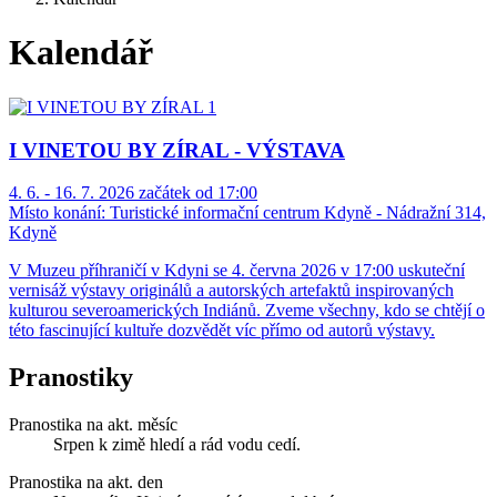
Kalendář
I VINETOU BY ZÍRAL - VÝSTAVA
4. 6. - 16. 7. 2026 začátek od 17:00
Místo konání:
Turistické informační centrum Kdyně - Nádražní 314,
Kdyně
V Muzeu příhraničí v Kdyni se 4. června 2026 v 17:00 uskuteční
vernisáž výstavy originálů a autorských artefaktů inspirovaných
kulturou severoamerických Indiánů. Zveme všechny, kdo se chtějí o
této fascinující kultuře dozvědět víc přímo od autorů výstavy.
Pranostiky
Pranostika na akt. měsíc
Srpen k zimě hledí a rád vodu cedí.
Pranostika na akt. den