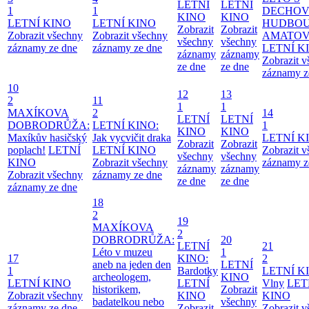
LETNÍ
LETNÍ
1
1
DECHO
KINO
KINO
LETNÍ KINO
LETNÍ KINO
HUDBOU
Zobrazit
Zobrazit
Zobrazit všechny
Zobrazit všechny
AMATO
všechny
všechny
záznamy ze dne
záznamy ze dne
LETNÍ K
záznamy
záznamy
Zobrazit 
ze dne
ze dne
záznamy z
10
12
13
2
11
1
1
MAXÍKOVA
2
14
LETNÍ
LETNÍ
DOBRODRŮŽA:
LETNÍ KINO:
1
KINO
KINO
Maxíkův hasičský
Jak vycvičit draka
LETNÍ K
Zobrazit
Zobrazit
poplach!
LETNÍ
LETNÍ KINO
Zobrazit 
všechny
všechny
KINO
Zobrazit všechny
záznamy z
záznamy
záznamy
Zobrazit všechny
záznamy ze dne
ze dne
ze dne
záznamy ze dne
18
2
19
MAXÍKOVA
2
DOBRODRŮŽA:
20
LETNÍ
21
Léto v muzeu
1
17
KINO:
2
aneb na jeden den
LETNÍ
1
Bardotky
LETNÍ K
archeologem,
KINO
LETNÍ KINO
LETNÍ
Vlny
LET
historikem,
Zobrazit
Zobrazit všechny
KINO
KINO
badatelkou nebo
všechny
záznamy ze dne
Zobrazit
Zobrazit 