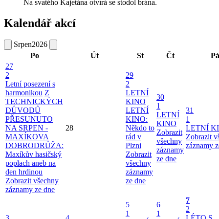
Na svatého Kajetána otvírá se stodol brána.
Kalendář akcí
Srpen
2026
Po
Út
St
Čt
P
27
2
29
Letní posezení s
2
harmonikou
Z
LETNÍ
30
TECHNICKÝCH
KINO
1
DŮVODŮ
LETNÍ
31
LETNÍ
PŘESUNUTO
KINO:
1
KINO
NA SRPEN -
28
Někdo to
LETNÍ K
Zobrazit
MAXÍKOVA
rád v
Zobrazit 
všechny
DOBRODRŮŽA:
Plzni
záznamy z
záznamy
Maxíkův hasičský
Zobrazit
ze dne
poplach aneb na
všechny
den hrdinou
záznamy
Zobrazit všechny
ze dne
záznamy ze dne
7
5
6
2
1
1
3
4
LÉTO S