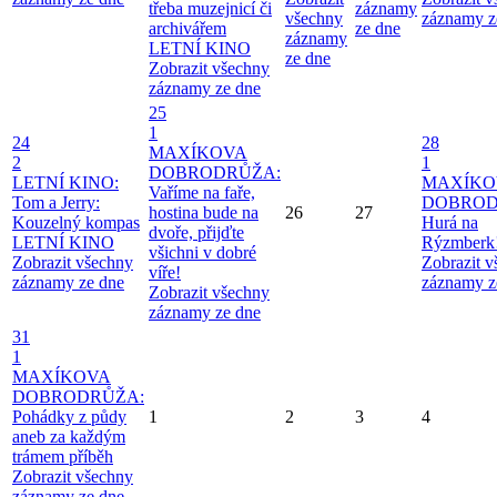
třeba muzejnicí či
záznamy
všechny
záznamy z
archivářem
ze dne
záznamy
LETNÍ KINO
ze dne
Zobrazit všechny
záznamy ze dne
25
1
24
28
MAXÍKOVA
2
1
DOBRODRŮŽA:
LETNÍ KINO:
MAXÍKO
Vaříme na faře,
Tom a Jerry:
DOBROD
hostina bude na
26
27
Kouzelný kompas
Hurá na
dvoře, přijďte
LETNÍ KINO
Rýzmberk
všichni v dobré
Zobrazit všechny
Zobrazit 
víře!
záznamy ze dne
záznamy z
Zobrazit všechny
záznamy ze dne
31
1
MAXÍKOVA
DOBRODRŮŽA:
Pohádky z půdy
1
2
3
4
aneb za každým
trámem příběh
Zobrazit všechny
záznamy ze dne