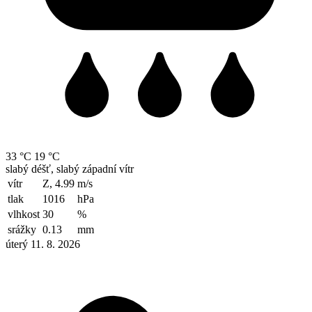
33 °C
19 °C
slabý déšť, slabý západní vítr
vítr
Z, 4.99
m/s
tlak
1016
hPa
vlhkost
30
%
srážky
0.13
mm
úterý 11. 8. 2026