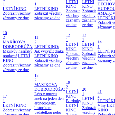
LETNÍ
LETNÍ
1
1
DECHO
KINO
KINO
LETNÍ KINO
LETNÍ KINO
HUDBOU
Zobrazit
Zobrazit
Zobrazit všechny
Zobrazit všechny
AMATO
všechny
všechny
záznamy ze dne
záznamy ze dne
LETNÍ K
záznamy
záznamy
Zobrazit 
ze dne
ze dne
záznamy z
10
12
13
2
11
1
1
MAXÍKOVA
2
14
LETNÍ
LETNÍ
DOBRODRŮŽA:
LETNÍ KINO:
1
KINO
KINO
Maxíkův hasičský
Jak vycvičit draka
LETNÍ K
Zobrazit
Zobrazit
poplach!
LETNÍ
LETNÍ KINO
Zobrazit 
všechny
všechny
KINO
Zobrazit všechny
záznamy z
záznamy
záznamy
Zobrazit všechny
záznamy ze dne
ze dne
ze dne
záznamy ze dne
18
2
19
MAXÍKOVA
2
DOBRODRŮŽA:
20
LETNÍ
21
Léto v muzeu
1
17
KINO:
2
aneb na jeden den
LETNÍ
1
Bardotky
LETNÍ K
archeologem,
KINO
LETNÍ KINO
LETNÍ
Vlny
LET
historikem,
Zobrazit
Zobrazit všechny
KINO
KINO
badatelkou nebo
všechny
záznamy ze dne
Zobrazit
Zobrazit 