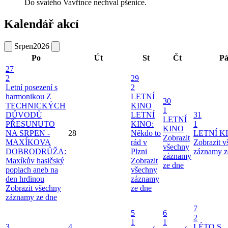
Do svatého Vavřince nechval pšenice.
Kalendář akcí
Srpen
2026
Po
Út
St
Čt
P
27
2
29
Letní posezení s
2
harmonikou
Z
LETNÍ
30
TECHNICKÝCH
KINO
1
DŮVODŮ
LETNÍ
31
LETNÍ
PŘESUNUTO
KINO:
1
KINO
NA SRPEN -
28
Někdo to
LETNÍ K
Zobrazit
MAXÍKOVA
rád v
Zobrazit 
všechny
DOBRODRŮŽA:
Plzni
záznamy z
záznamy
Maxíkův hasičský
Zobrazit
ze dne
poplach aneb na
všechny
den hrdinou
záznamy
Zobrazit všechny
ze dne
záznamy ze dne
7
5
6
2
1
1
3
4
LÉTO S