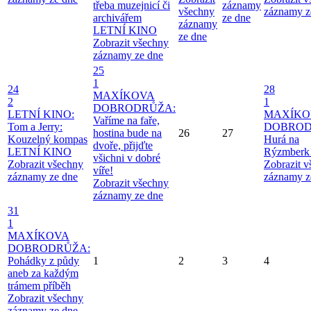
třeba muzejnicí či
záznamy
všechny
záznamy z
archivářem
ze dne
záznamy
LETNÍ KINO
ze dne
Zobrazit všechny
záznamy ze dne
25
1
24
28
MAXÍKOVA
2
1
DOBRODRŮŽA:
LETNÍ KINO:
MAXÍKO
Vaříme na faře,
Tom a Jerry:
DOBROD
hostina bude na
26
27
Kouzelný kompas
Hurá na
dvoře, přijďte
LETNÍ KINO
Rýzmberk
všichni v dobré
Zobrazit všechny
Zobrazit 
víře!
záznamy ze dne
záznamy z
Zobrazit všechny
záznamy ze dne
31
1
MAXÍKOVA
DOBRODRŮŽA:
Pohádky z půdy
1
2
3
4
aneb za každým
trámem příběh
Zobrazit všechny
záznamy ze dne