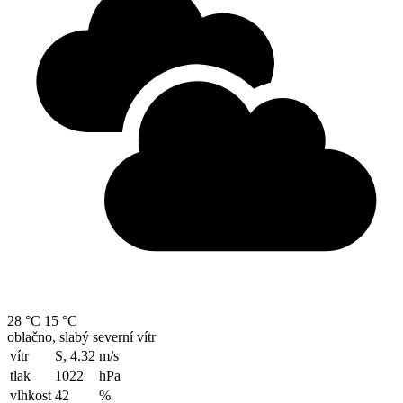
28 °C
15 °C
oblačno, slabý severní vítr
vítr
S, 4.32
m/s
tlak
1022
hPa
vlhkost
42
%