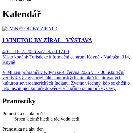
Kalendář
I VINETOU BY ZÍRAL - VÝSTAVA
4. 6. - 16. 7. 2026 začátek od 17:00
Místo konání:
Turistické informační centrum Kdyně - Nádražní 314,
Kdyně
V Muzeu příhraničí v Kdyni se 4. června 2026 v 17:00 uskuteční
vernisáž výstavy originálů a autorských artefaktů inspirovaných
kulturou severoamerických Indiánů. Zveme všechny, kdo se chtějí o
této fascinující kultuře dozvědět víc přímo od autorů výstavy.
Pranostiky
Pranostika na akt. měsíc
Srpen k zimě hledí a rád vodu cedí.
Pranostika na akt. den