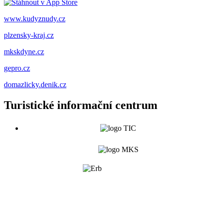
www.kudyznudy.cz
plzensky-kraj.cz
mkskdyne.cz
gepro.cz
domazlicky.denik.cz
Turistické informační centrum