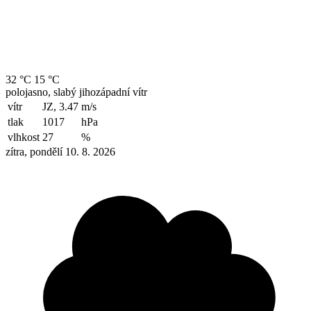
32 °C
15 °C
polojasno, slabý jihozápadní vítr
vítr
JZ, 3.47
m/s
tlak
1017
hPa
vlhkost
27
%
zítra, pondělí 10. 8. 2026