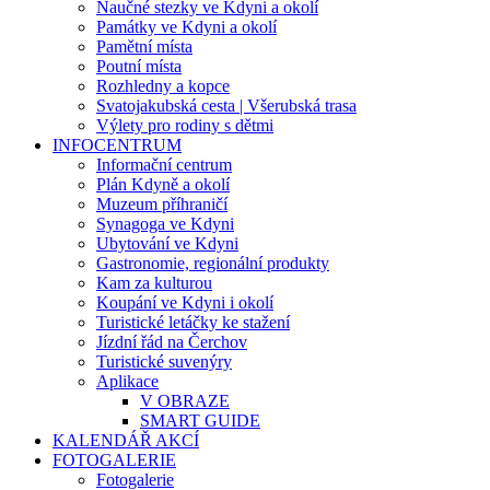
Naučné stezky ve Kdyni a okolí
Památky ve Kdyni a okolí
Pamětní místa
Poutní místa
Rozhledny a kopce
Svatojakubská cesta | Všerubská trasa
Výlety pro rodiny s dětmi
INFOCENTRUM
Informační centrum
Plán Kdyně a okolí
Muzeum příhraničí
Synagoga ve Kdyni
Ubytování ve Kdyni
Gastronomie, regionální produkty
Kam za kulturou
Koupání ve Kdyni i okolí
Turistické letáčky ke stažení
Jízdní řád na Čerchov
Turistické suvenýry
Aplikace
V OBRAZE
SMART GUIDE
KALENDÁŘ AKCÍ
FOTOGALERIE
Fotogalerie