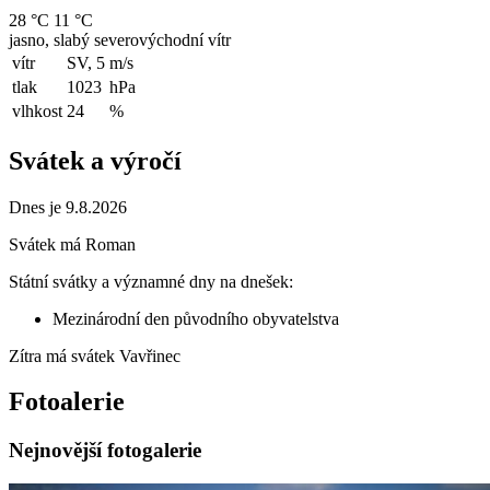
28 °C
11 °C
jasno, slabý severovýchodní vítr
vítr
SV, 5
m/s
tlak
1023
hPa
vlhkost
24
%
Svátek a výročí
Dnes je 9.8.2026
Svátek má
Roman
Státní svátky a významné dny na dnešek:
Mezinárodní den původního obyvatelstva
Zítra má svátek
Vavřinec
Fotoalerie
Nejnovější fotogalerie