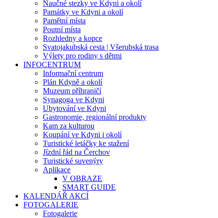
Naučné stezky ve Kdyni a okolí
Památky ve Kdyni a okolí
Pamětní místa
Poutní místa
Rozhledny a kopce
Svatojakubská cesta | Všerubská trasa
Výlety pro rodiny s dětmi
INFOCENTRUM
Informační centrum
Plán Kdyně a okolí
Muzeum příhraničí
Synagoga ve Kdyni
Ubytování ve Kdyni
Gastronomie, regionální produkty
Kam za kulturou
Koupání ve Kdyni i okolí
Turistické letáčky ke stažení
Jízdní řád na Čerchov
Turistické suvenýry
Aplikace
V OBRAZE
SMART GUIDE
KALENDÁŘ AKCÍ
FOTOGALERIE
Fotogalerie