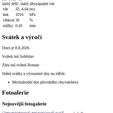
slabý déšť, slabý jihozápadní vítr
vítr
JZ, 4.64
m/s
tlak
1016
hPa
vlhkost
36
%
srážky
0.45
mm
Svátek a výročí
Dnes je 8.8.2026
Svátek má
Soběslav
Zítra má svátek
Roman
Státní svátky a významné dny na zítřek:
Mezinárodní den původního obyvatelstva
Fotoalerie
Nejnovější fotogalerie