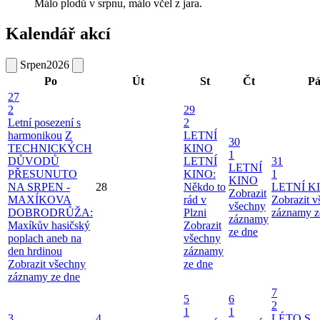
Málo plodů v srpnu, málo včel z jara.
Kalendář akcí
Srpen
2026
Po
Út
St
Čt
P
27
2
29
Letní posezení s
2
harmonikou
Z
LETNÍ
30
TECHNICKÝCH
KINO
1
DŮVODŮ
LETNÍ
31
LETNÍ
PŘESUNUTO
KINO:
1
KINO
NA SRPEN -
28
Někdo to
LETNÍ K
Zobrazit
MAXÍKOVA
rád v
Zobrazit 
všechny
DOBRODRŮŽA:
Plzni
záznamy z
záznamy
Maxíkův hasičský
Zobrazit
ze dne
poplach aneb na
všechny
den hrdinou
záznamy
Zobrazit všechny
ze dne
záznamy ze dne
7
5
6
2
1
1
3
4
LÉTO S