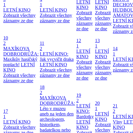
LETNÍ
LETNÍ
1
1
DECHO
KINO
KINO
LETNÍ KINO
LETNÍ KINO
HUDBOU
Zobrazit
Zobrazit
Zobrazit všechny
Zobrazit všechny
AMATO
všechny
všechny
záznamy ze dne
záznamy ze dne
LETNÍ K
záznamy
záznamy
Zobrazit 
ze dne
ze dne
záznamy z
10
12
13
2
11
1
1
MAXÍKOVA
2
14
LETNÍ
LETNÍ
DOBRODRŮŽA:
LETNÍ KINO:
1
KINO
KINO
Maxíkův hasičský
Jak vycvičit draka
LETNÍ K
Zobrazit
Zobrazit
poplach!
LETNÍ
LETNÍ KINO
Zobrazit 
všechny
všechny
KINO
Zobrazit všechny
záznamy z
záznamy
záznamy
Zobrazit všechny
záznamy ze dne
ze dne
ze dne
záznamy ze dne
18
2
19
MAXÍKOVA
2
DOBRODRŮŽA:
20
LETNÍ
21
Léto v muzeu
1
17
KINO:
2
aneb na jeden den
LETNÍ
1
Bardotky
LETNÍ K
archeologem,
KINO
LETNÍ KINO
LETNÍ
Vlny
LET
historikem,
Zobrazit
Zobrazit všechny
KINO
KINO
badatelkou nebo
všechny
záznamy ze dne
Zobrazit
Zobrazit 