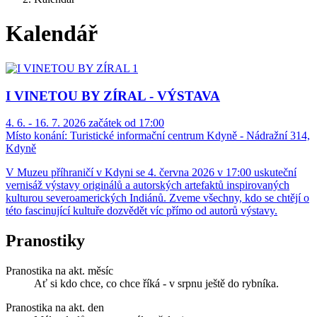
Kalendář
I VINETOU BY ZÍRAL - VÝSTAVA
4. 6. - 16. 7. 2026 začátek od 17:00
Místo konání:
Turistické informační centrum Kdyně - Nádražní 314,
Kdyně
V Muzeu příhraničí v Kdyni se 4. června 2026 v 17:00 uskuteční
vernisáž výstavy originálů a autorských artefaktů inspirovaných
kulturou severoamerických Indiánů. Zveme všechny, kdo se chtějí o
této fascinující kultuře dozvědět víc přímo od autorů výstavy.
Pranostiky
Pranostika na akt. měsíc
Ať si kdo chce, co chce říká - v srpnu ještě do rybníka.
Pranostika na akt. den