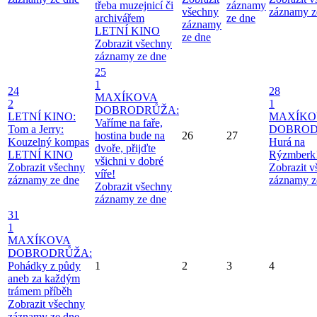
třeba muzejnicí či
záznamy
všechny
záznamy z
archivářem
ze dne
záznamy
LETNÍ KINO
ze dne
Zobrazit všechny
záznamy ze dne
25
1
24
28
MAXÍKOVA
2
1
DOBRODRŮŽA:
LETNÍ KINO:
MAXÍKO
Vaříme na faře,
Tom a Jerry:
DOBROD
hostina bude na
26
27
Kouzelný kompas
Hurá na
dvoře, přijďte
LETNÍ KINO
Rýzmberk
všichni v dobré
Zobrazit všechny
Zobrazit 
víře!
záznamy ze dne
záznamy z
Zobrazit všechny
záznamy ze dne
31
1
MAXÍKOVA
DOBRODRŮŽA:
Pohádky z půdy
1
2
3
4
aneb za každým
trámem příběh
Zobrazit všechny
záznamy ze dne