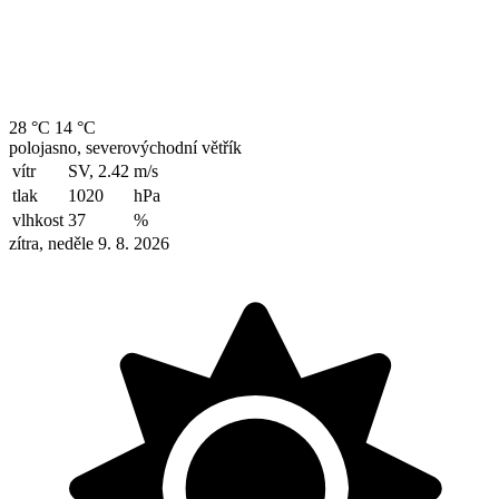
28 °C
14 °C
polojasno, severovýchodní větřík
vítr
SV, 2.42
m/s
tlak
1020
hPa
vlhkost
37
%
zítra, neděle 9. 8. 2026