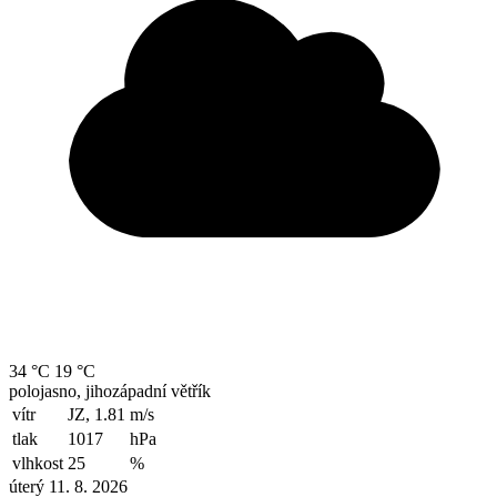
34 °C
19 °C
polojasno, jihozápadní větřík
vítr
JZ, 1.81
m/s
tlak
1017
hPa
vlhkost
25
%
úterý 11. 8. 2026