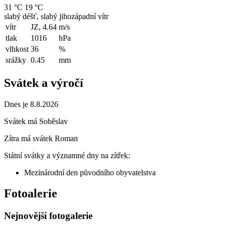
31 °C
19 °C
slabý déšť, slabý jihozápadní vítr
vítr
JZ, 4.64
m/s
tlak
1016
hPa
vlhkost
36
%
srážky
0.45
mm
Svátek a výročí
Dnes je 8.8.2026
Svátek má
Soběslav
Zítra má svátek
Roman
Státní svátky a významné dny na zítřek:
Mezinárodní den původního obyvatelstva
Fotoalerie
Nejnovější fotogalerie