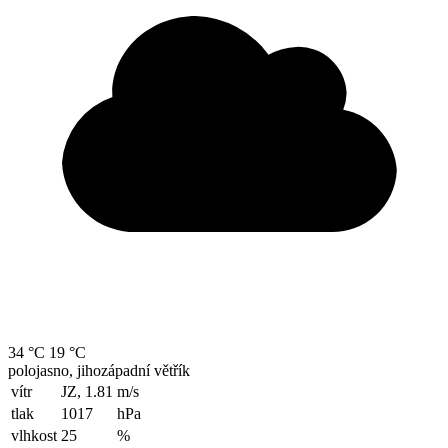
34 °C
19 °C
polojasno, jihozápadní větřík
vítr
JZ, 1.81
m/s
tlak
1017
hPa
vlhkost
25
%