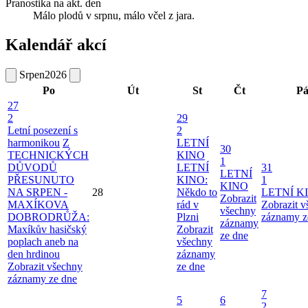
Pranostika na akt. den
Málo plodů v srpnu, málo včel z jara.
Kalendář akcí
Srpen
2026
Po
Út
St
Čt
P
27
2
29
Letní posezení s
2
harmonikou
Z
LETNÍ
30
TECHNICKÝCH
KINO
1
DŮVODŮ
LETNÍ
31
LETNÍ
PŘESUNUTO
KINO:
1
KINO
NA SRPEN -
28
Někdo to
LETNÍ K
Zobrazit
MAXÍKOVA
rád v
Zobrazit 
všechny
DOBRODRŮŽA:
Plzni
záznamy z
záznamy
Maxíkův hasičský
Zobrazit
ze dne
poplach aneb na
všechny
den hrdinou
záznamy
Zobrazit všechny
ze dne
záznamy ze dne
7
5
6
2