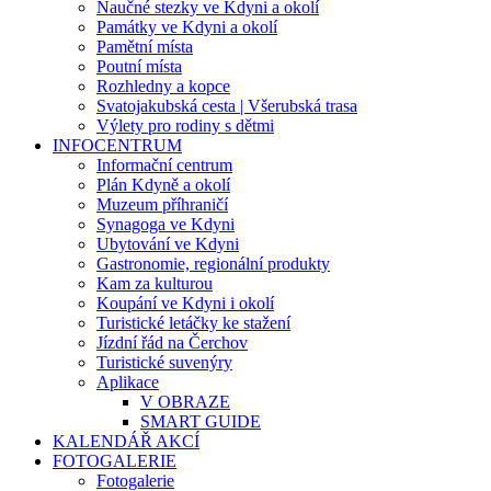
Naučné stezky ve Kdyni a okolí
Památky ve Kdyni a okolí
Pamětní místa
Poutní místa
Rozhledny a kopce
Svatojakubská cesta | Všerubská trasa
Výlety pro rodiny s dětmi
INFOCENTRUM
Informační centrum
Plán Kdyně a okolí
Muzeum příhraničí
Synagoga ve Kdyni
Ubytování ve Kdyni
Gastronomie, regionální produkty
Kam za kulturou
Koupání ve Kdyni i okolí
Turistické letáčky ke stažení
Jízdní řád na Čerchov
Turistické suvenýry
Aplikace
V OBRAZE
SMART GUIDE
KALENDÁŘ AKCÍ
FOTOGALERIE
Fotogalerie