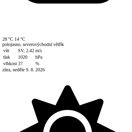
28 °C
14 °C
polojasno, severovýchodní větřík
vítr
SV, 2.42
m/s
tlak
1020
hPa
vlhkost
37
%
zítra, neděle 9. 8. 2026