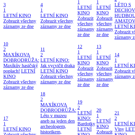
1
1
3
4
LÉTO S
LETNÍ
LETNÍ
1
1
DECHO
KINO
KINO
LETNÍ KINO
LETNÍ KINO
HUDBOU
Zobrazit
Zobrazit
Zobrazit všechny
Zobrazit všechny
AMATO
všechny
všechny
záznamy ze dne
záznamy ze dne
LETNÍ K
záznamy
záznamy
Zobrazit 
ze dne
ze dne
záznamy z
10
12
13
2
11
1
1
MAXÍKOVA
2
14
LETNÍ
LETNÍ
DOBRODRŮŽA:
LETNÍ KINO:
1
KINO
KINO
Maxíkův hasičský
Jak vycvičit draka
LETNÍ K
Zobrazit
Zobrazit
poplach!
LETNÍ
LETNÍ KINO
Zobrazit 
všechny
všechny
KINO
Zobrazit všechny
záznamy z
záznamy
záznamy
Zobrazit všechny
záznamy ze dne
ze dne
ze dne
záznamy ze dne
18
2
19
MAXÍKOVA
2
DOBRODRŮŽA:
20
LETNÍ
21
Léto v muzeu
1
17
KINO:
2
aneb na jeden den
LETNÍ
1
Bardotky
LETNÍ K
archeologem,
KINO
LETNÍ KINO
LETNÍ
Vlny
LET
historikem,
Zobrazit
Zobrazit všechny
KINO
KINO