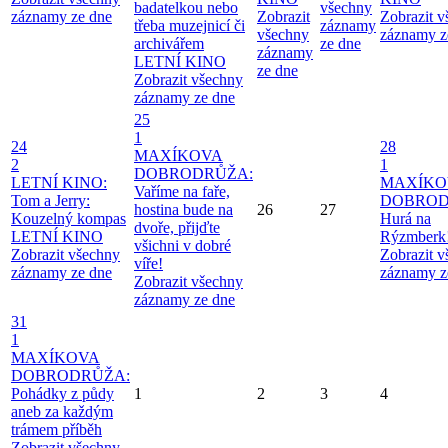
badatelkou nebo
všechny
záznamy ze dne
Zobrazit
Zobrazit 
třeba muzejnicí či
záznamy
všechny
záznamy z
archivářem
ze dne
záznamy
LETNÍ KINO
ze dne
Zobrazit všechny
záznamy ze dne
25
1
24
28
MAXÍKOVA
2
1
DOBRODRŮŽA:
LETNÍ KINO:
MAXÍKO
Vaříme na faře,
Tom a Jerry:
DOBROD
hostina bude na
26
27
Kouzelný kompas
Hurá na
dvoře, přijďte
LETNÍ KINO
Rýzmberk
všichni v dobré
Zobrazit všechny
Zobrazit 
víře!
záznamy ze dne
záznamy z
Zobrazit všechny
záznamy ze dne
31
1
MAXÍKOVA
DOBRODRŮŽA:
Pohádky z půdy
1
2
3
4
aneb za každým
trámem příběh
Zobrazit všechny