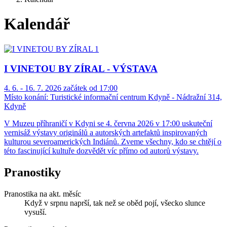
Kalendář
I VINETOU BY ZÍRAL - VÝSTAVA
4. 6. - 16. 7. 2026 začátek od 17:00
Místo konání:
Turistické informační centrum Kdyně - Nádražní 314,
Kdyně
V Muzeu příhraničí v Kdyni se 4. června 2026 v 17:00 uskuteční
vernisáž výstavy originálů a autorských artefaktů inspirovaných
kulturou severoamerických Indiánů. Zveme všechny, kdo se chtějí o
této fascinující kultuře dozvědět víc přímo od autorů výstavy.
Pranostiky
Pranostika na akt. měsíc
Když v srpnu naprší, tak než se oběd pojí, všecko slunce
vysuší.