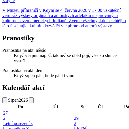
Kdyně
V Muzeu příhraničí v Kdyni se 4. června 2026 v 17:00 uskuteční
vernisáž výstavy originálů a autorských artefaktů inspirovaných
kulturou severoamerických Indiánů. Zveme všechny, kdo se chtějí o
této fascinující kultuře dozvědět víc přímo od autorů výstavy.
Pranostiky
Pranostika na akt. měsíc
Když v srpnu naprší, tak než se oběd pojí, všecko slunce
vysuší.
Pranostika na akt. den
Když srpen pálí, bude pálit i víno.
Kalendář akcí
Srpen
2026
Po
Út
St
Čt
P
27
2
29
Letní posezení s
2
harmonikou
Z
LETNÍ