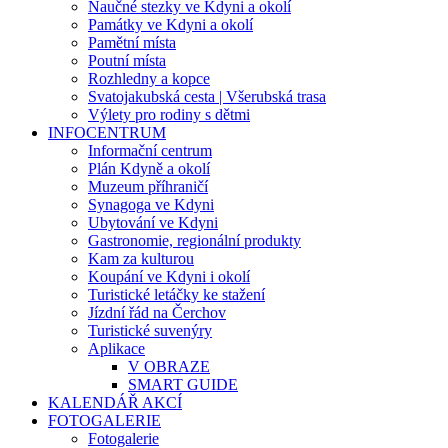
Naučné stezky ve Kdyni a okolí
Památky ve Kdyni a okolí
Pamětní místa
Poutní místa
Rozhledny a kopce
Svatojakubská cesta | Všerubská trasa
Výlety pro rodiny s dětmi
INFOCENTRUM
Informační centrum
Plán Kdyně a okolí
Muzeum příhraničí
Synagoga ve Kdyni
Ubytování ve Kdyni
Gastronomie, regionální produkty
Kam za kulturou
Koupání ve Kdyni i okolí
Turistické letáčky ke stažení
Jízdní řád na Čerchov
Turistické suvenýry
Aplikace
V OBRAZE
SMART GUIDE
KALENDÁŘ AKCÍ
FOTOGALERIE
Fotogalerie