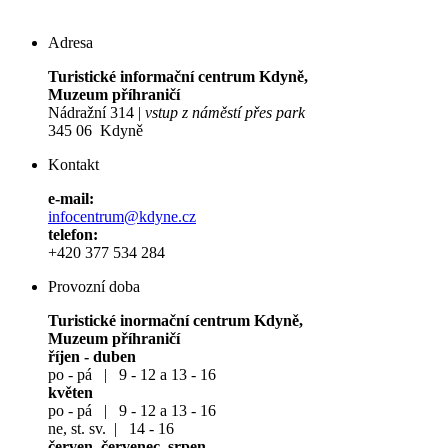
Adresa
Turistické informační centrum Kdyně,
Muzeum příhraničí
Nádražní 314 |
vstup z náměstí přes park
345 06 Kdyně
Kontakt
e-mail:
infocentrum@kdyne.cz
telefon:
+420 377 534 284
Provozní doba
Turistické inormační centrum Kdyně,
Muzeum příhraničí
říjen - duben
po - pá | 9 - 12 a 13 - 16
květen
po - pá | 9 - 12 a 13 - 16
ne, st. sv. | 14 - 16
červen, červenec, srpen