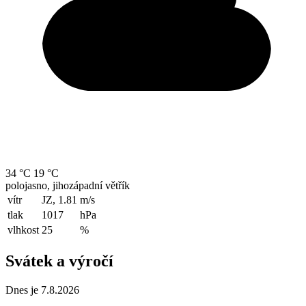
34 °C
19 °C
polojasno, jihozápadní větřík
vítr
JZ, 1.81
m/s
tlak
1017
hPa
vlhkost
25
%
Svátek a výročí
Dnes je 7.8.2026