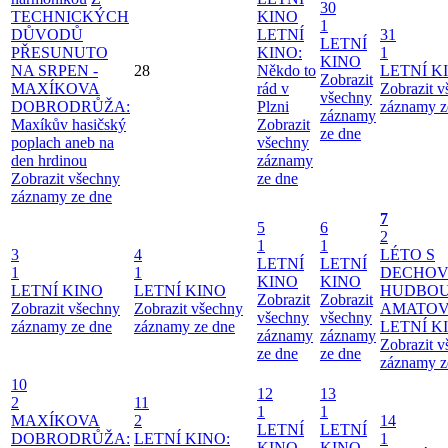
30
TECHNICKÝCH
KINO
1
DŮVODŮ
LETNÍ
31
LETNÍ
PŘESUNUTO
KINO:
1
KINO
NA SRPEN -
28
Někdo to
LETNÍ K
Zobrazit
MAXÍKOVA
rád v
Zobrazit 
všechny
DOBRODRŮŽA:
Plzni
záznamy z
záznamy
Maxíkův hasičský
Zobrazit
ze dne
poplach aneb na
všechny
den hrdinou
záznamy
Zobrazit všechny
ze dne
záznamy ze dne
7
5
6
2
1
1
3
4
LÉTO S
LETNÍ
LETNÍ
1
1
DECHO
KINO
KINO
LETNÍ KINO
LETNÍ KINO
HUDBOU
Zobrazit
Zobrazit
Zobrazit všechny
Zobrazit všechny
AMATO
všechny
všechny
záznamy ze dne
záznamy ze dne
LETNÍ K
záznamy
záznamy
Zobrazit 
ze dne
ze dne
záznamy z
10
12
13
2
11
1
1
MAXÍKOVA
2
14
LETNÍ
LETNÍ
DOBRODRŮŽA:
LETNÍ KINO:
1
KINO
KINO