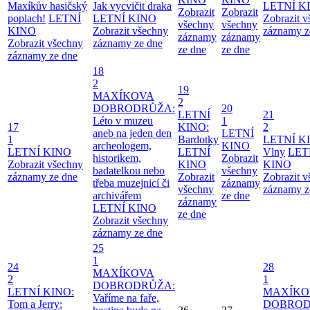
Maxíkův hasičský
Jak vycvičit draka
LETNÍ K
Zobrazit
Zobrazit
poplach!
LETNÍ
LETNÍ KINO
Zobrazit 
všechny
všechny
KINO
Zobrazit všechny
záznamy z
záznamy
záznamy
Zobrazit všechny
záznamy ze dne
ze dne
ze dne
záznamy ze dne
18
2
19
MAXÍKOVA
2
DOBRODRŮŽA:
20
LETNÍ
21
Léto v muzeu
1
17
KINO:
2
aneb na jeden den
LETNÍ
1
Bardotky
LETNÍ K
archeologem,
KINO
LETNÍ KINO
LETNÍ
Vlny
LET
historikem,
Zobrazit
Zobrazit všechny
KINO
KINO
badatelkou nebo
všechny
záznamy ze dne
Zobrazit
Zobrazit 
třeba muzejnicí či
záznamy
všechny
záznamy z
archivářem
ze dne
záznamy
LETNÍ KINO
ze dne
Zobrazit všechny
záznamy ze dne
25
1
24
28
MAXÍKOVA
2
1
DOBRODRŮŽA:
LETNÍ KINO:
MAXÍKO
Vaříme na faře,
Tom a Jerry:
DOBROD