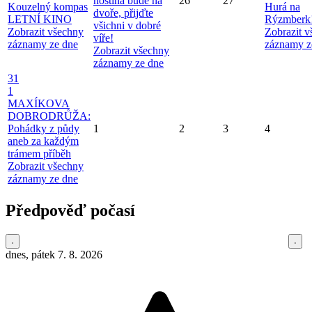
hostina bude na
26
27
Kouzelný kompas
Hurá na
dvoře, přijďte
LETNÍ KINO
Rýzmberk
všichni v dobré
Zobrazit všechny
Zobrazit 
víře!
záznamy ze dne
záznamy z
Zobrazit všechny
záznamy ze dne
31
1
MAXÍKOVA
DOBRODRŮŽA:
Pohádky z půdy
1
2
3
4
aneb za každým
trámem příběh
Zobrazit všechny
záznamy ze dne
Předpověď počasí
dnes, pátek 7. 8. 2026