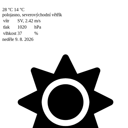
28 °C
14 °C
polojasno, severovýchodní větřík
vítr
SV, 2.42
m/s
tlak
1020
hPa
vlhkost
37
%
neděle 9. 8. 2026