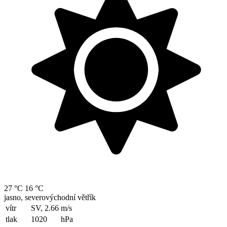
27 °C
16 °C
jasno, severovýchodní větřík
vítr
SV, 2.66
m/s
tlak
1020
hPa