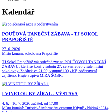
Kalendář
POUŤOVÁ TANEČNÍ ZÁBAVA - TJ SOKOL
PRAPOŘIŠTĚ
27. 6. 2026
Místo konání:
sokolovna Prapořiště -
TJ Sokol Prapořiště vás srdečně zve na POUŤOVOU TANEČNÍ
ZÁBAVU, která se koná v sobotu 27. června 2026 v sále místní
sokolovny. Začátek ve 21:00, vstupné 100,- Kč, občerstvení
zajištěno. Hraje a zpívá MÍRA ŠOBR.
I VINETOU BY ZÍRAL - VÝSTAVA
4. 6. - 16. 7. 2026 začátek od 17:00
Místo konání:
Turistické informační centrum Kdyně - Nádražní 314,