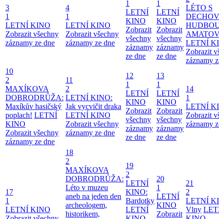
1
1
3
4
LÉTO S
LETNÍ
LETNÍ
1
1
DECHO
KINO
KINO
LETNÍ KINO
LETNÍ KINO
HUDBOU
Zobrazit
Zobrazit
Zobrazit všechny
Zobrazit všechny
AMATO
všechny
všechny
záznamy ze dne
záznamy ze dne
LETNÍ K
záznamy
záznamy
Zobrazit 
ze dne
ze dne
záznamy z
10
12
13
2
11
1
1
MAXÍKOVA
2
14
LETNÍ
LETNÍ
DOBRODRŮŽA:
LETNÍ KINO:
1
KINO
KINO
Maxíkův hasičský
Jak vycvičit draka
LETNÍ K
Zobrazit
Zobrazit
poplach!
LETNÍ
LETNÍ KINO
Zobrazit 
všechny
všechny
KINO
Zobrazit všechny
záznamy z
záznamy
záznamy
Zobrazit všechny
záznamy ze dne
ze dne
ze dne
záznamy ze dne
18
2
19
MAXÍKOVA
2
DOBRODRŮŽA:
20
LETNÍ
21
Léto v muzeu
1
17
KINO:
2
aneb na jeden den
LETNÍ
1
Bardotky
LETNÍ K
archeologem,
KINO
LETNÍ KINO
LETNÍ
Vlny
LET
historikem,
Zobrazit
Zobrazit všechny
KINO
KINO