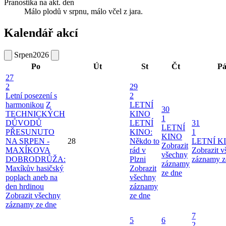
Pranostika na akt. den
Málo plodů v srpnu, málo včel z jara.
Kalendář akcí
Srpen
2026
Po
Út
St
Čt
P
27
2
29
Letní posezení s
2
harmonikou
Z
LETNÍ
30
TECHNICKÝCH
KINO
1
DŮVODŮ
LETNÍ
31
LETNÍ
PŘESUNUTO
KINO:
1
KINO
NA SRPEN -
28
Někdo to
LETNÍ K
Zobrazit
MAXÍKOVA
rád v
Zobrazit 
všechny
DOBRODRŮŽA:
Plzni
záznamy z
záznamy
Maxíkův hasičský
Zobrazit
ze dne
poplach aneb na
všechny
den hrdinou
záznamy
Zobrazit všechny
ze dne
záznamy ze dne
7
5
6
2