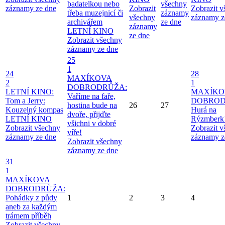
badatelkou nebo
všechny
záznamy ze dne
Zobrazit
Zobrazit 
třeba muzejnicí či
záznamy
všechny
záznamy z
archivářem
ze dne
záznamy
LETNÍ KINO
ze dne
Zobrazit všechny
záznamy ze dne
25
1
24
28
MAXÍKOVA
2
1
DOBRODRŮŽA:
LETNÍ KINO:
MAXÍKO
Vaříme na faře,
Tom a Jerry:
DOBROD
hostina bude na
26
27
Kouzelný kompas
Hurá na
dvoře, přijďte
LETNÍ KINO
Rýzmberk
všichni v dobré
Zobrazit všechny
Zobrazit 
víře!
záznamy ze dne
záznamy z
Zobrazit všechny
záznamy ze dne
31
1
MAXÍKOVA
DOBRODRŮŽA:
Pohádky z půdy
1
2
3
4
aneb za každým
trámem příběh
Zobrazit všechny