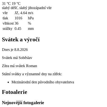
31 °C
19 °C
slabý déšť, slabý jihozápadní vítr
vítr
JZ, 4.64
m/s
tlak
1016
hPa
vlhkost
36
%
srážky
0.45
mm
Svátek a výročí
Dnes je 8.8.2026
Svátek má
Soběslav
Zítra má svátek
Roman
Státní svátky a významné dny na zítřek:
Mezinárodní den původního obyvatelstva
Fotoalerie
Nejnovější fotogalerie