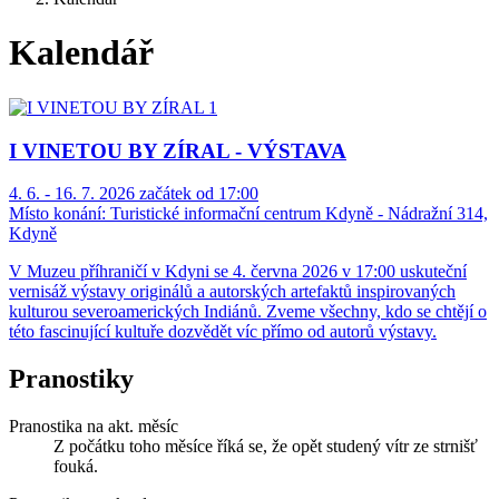
Kalendář
I VINETOU BY ZÍRAL - VÝSTAVA
4. 6. - 16. 7. 2026 začátek od 17:00
Místo konání:
Turistické informační centrum Kdyně - Nádražní 314,
Kdyně
V Muzeu příhraničí v Kdyni se 4. června 2026 v 17:00 uskuteční
vernisáž výstavy originálů a autorských artefaktů inspirovaných
kulturou severoamerických Indiánů. Zveme všechny, kdo se chtějí o
této fascinující kultuře dozvědět víc přímo od autorů výstavy.
Pranostiky
Pranostika na akt. měsíc
Z počátku toho měsíce říká se, že opět studený vítr ze strnišť
fouká.