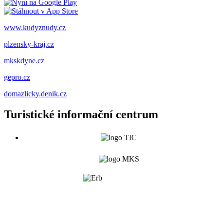
www.kudyznudy.cz
plzensky-kraj.cz
mkskdyne.cz
gepro.cz
domazlicky.denik.cz
Turistické informační centrum