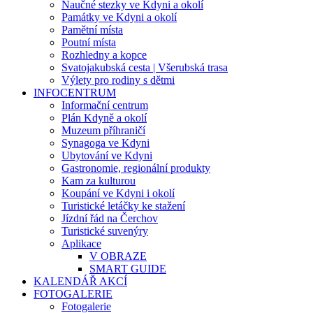
Naučné stezky ve Kdyni a okolí
Památky ve Kdyni a okolí
Pamětní místa
Poutní místa
Rozhledny a kopce
Svatojakubská cesta | Všerubská trasa
Výlety pro rodiny s dětmi
INFOCENTRUM
Informační centrum
Plán Kdyně a okolí
Muzeum příhraničí
Synagoga ve Kdyni
Ubytování ve Kdyni
Gastronomie, regionální produkty
Kam za kulturou
Koupání ve Kdyni i okolí
Turistické letáčky ke stažení
Jízdní řád na Čerchov
Turistické suvenýry
Aplikace
V OBRAZE
SMART GUIDE
KALENDÁŘ AKCÍ
FOTOGALERIE
Fotogalerie