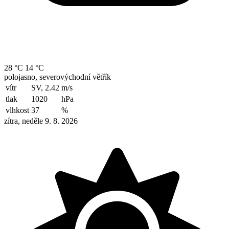
28 °C
14 °C
polojasno, severovýchodní větřík
vítr
SV, 2.42
m/s
tlak
1020
hPa
vlhkost
37
%
zítra, neděle 9. 8. 2026