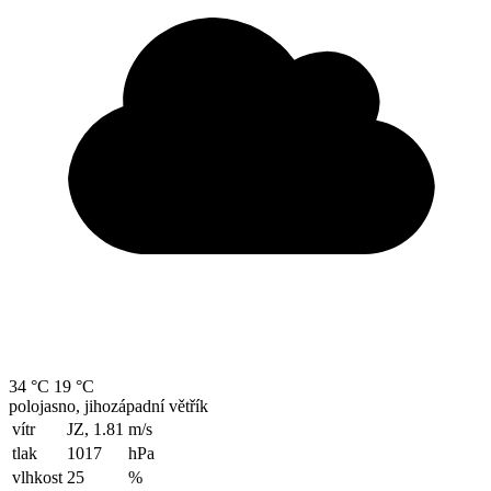
34 °C
19 °C
polojasno, jihozápadní větřík
vítr
JZ, 1.81
m/s
tlak
1017
hPa
vlhkost
25
%