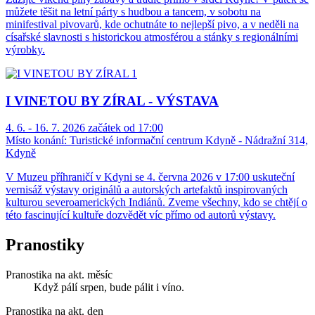
můžete těšit na letní párty s hudbou a tancem, v sobotu na
minifestival pivovarů, kde ochutnáte to nejlepší pivo, a v neděli na
císařské slavnosti s historickou atmosférou a stánky s regionálními
výrobky.
I VINETOU BY ZÍRAL - VÝSTAVA
4. 6. - 16. 7. 2026 začátek od 17:00
Místo konání:
Turistické informační centrum Kdyně - Nádražní 314,
Kdyně
V Muzeu příhraničí v Kdyni se 4. června 2026 v 17:00 uskuteční
vernisáž výstavy originálů a autorských artefaktů inspirovaných
kulturou severoamerických Indiánů. Zveme všechny, kdo se chtějí o
této fascinující kultuře dozvědět víc přímo od autorů výstavy.
Pranostiky
Pranostika na akt. měsíc
Když pálí srpen, bude pálit i víno.
Pranostika na akt. den