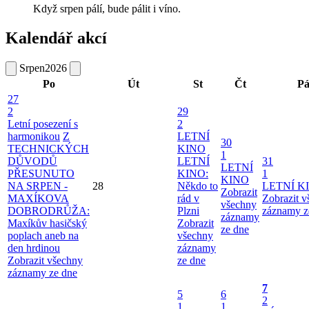
Když srpen pálí, bude pálit i víno.
Kalendář akcí
Srpen
2026
Po
Út
St
Čt
P
27
2
29
Letní posezení s
2
harmonikou
Z
LETNÍ
30
TECHNICKÝCH
KINO
1
DŮVODŮ
LETNÍ
31
LETNÍ
PŘESUNUTO
KINO:
1
KINO
NA SRPEN -
28
Někdo to
LETNÍ K
Zobrazit
MAXÍKOVA
rád v
Zobrazit 
všechny
DOBRODRŮŽA:
Plzni
záznamy z
záznamy
Maxíkův hasičský
Zobrazit
ze dne
poplach aneb na
všechny
den hrdinou
záznamy
Zobrazit všechny
ze dne
záznamy ze dne
7
5
6
2
1
1