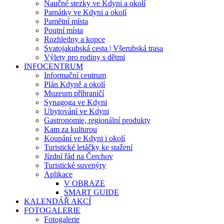
Naučné stezky ve Kdyni a okolí
Památky ve Kdyni a okolí
Pamětní místa
Poutní místa
Rozhledny a kopce
Svatojakubská cesta | Všerubská trasa
Výlety pro rodiny s dětmi
INFOCENTRUM
Informační centrum
Plán Kdyně a okolí
Muzeum příhraničí
Synagoga ve Kdyni
Ubytování ve Kdyni
Gastronomie, regionální produkty
Kam za kulturou
Koupání ve Kdyni i okolí
Turistické letáčky ke stažení
Jízdní řád na Čerchov
Turistické suvenýry
Aplikace
V OBRAZE
SMART GUIDE
KALENDÁŘ AKCÍ
FOTOGALERIE
Fotogalerie