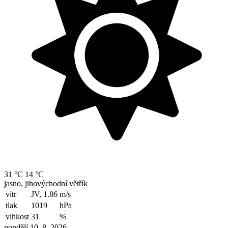
31 °C
14 °C
jasno, jihovýchodní větřík
vítr
JV, 1.86
m/s
tlak
1019
hPa
vlhkost
31
%
pondělí 10. 8. 2026