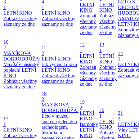
3
4
LÉTO S
LETNÍ
LETNÍ
1
1
DECHO
KINO
KINO
LETNÍ KINO
LETNÍ KINO
HUDBOU
Zobrazit
Zobrazit
Zobrazit všechny
Zobrazit všechny
AMATO
všechny
všechny
záznamy ze dne
záznamy ze dne
LETNÍ K
záznamy
záznamy
Zobrazit 
ze dne
ze dne
záznamy z
10
12
13
2
11
1
1
MAXÍKOVA
2
14
LETNÍ
LETNÍ
DOBRODRŮŽA:
LETNÍ KINO:
1
KINO
KINO
Maxíkův hasičský
Jak vycvičit draka
LETNÍ K
Zobrazit
Zobrazit
poplach!
LETNÍ
LETNÍ KINO
Zobrazit 
všechny
všechny
KINO
Zobrazit všechny
záznamy z
záznamy
záznamy
Zobrazit všechny
záznamy ze dne
ze dne
ze dne
záznamy ze dne
18
2
19
MAXÍKOVA
2
DOBRODRŮŽA:
20
LETNÍ
21
Léto v muzeu
1
17
KINO:
2
aneb na jeden den
LETNÍ
1
Bardotky
LETNÍ K
archeologem,
KINO
LETNÍ KINO
LETNÍ
Vlny
LET
historikem,
Zobrazit
Zobrazit všechny
KINO
KINO
badatelkou nebo
všechny