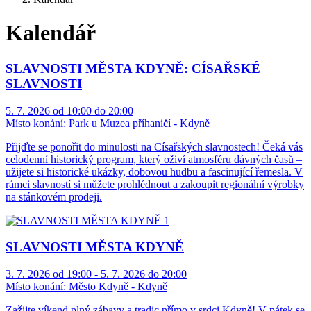
Kalendář
SLAVNOSTI MĚSTA KDYNĚ: CÍSAŘSKÉ
SLAVNOSTI
5. 7. 2026 od 10:00 do 20:00
Místo konání:
Park u Muzea příhaničí - Kdyně
Přijďte se ponořit do minulosti na Císařských slavnostech! Čeká vás
celodenní historický program, který oživí atmosféru dávných časů –
užijete si historické ukázky, dobovou hudbu a fascinující řemesla. V
rámci slavností si můžete prohlédnout a zakoupit regionální výrobky
na stánkovém prodeji.
SLAVNOSTI MĚSTA KDYNĚ
3. 7. 2026 od 19:00 - 5. 7. 2026 do 20:00
Místo konání:
Město Kdyně - Kdyně
Zažijte víkend plný zábavy a tradic přímo v srdci Kdyně! V pátek se