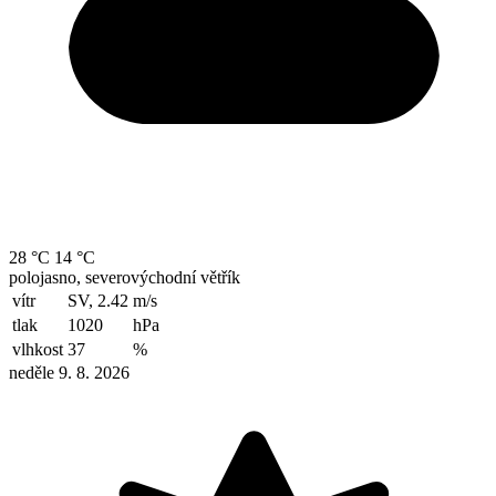
28 °C
14 °C
polojasno, severovýchodní větřík
vítr
SV, 2.42
m/s
tlak
1020
hPa
vlhkost
37
%
neděle 9. 8. 2026