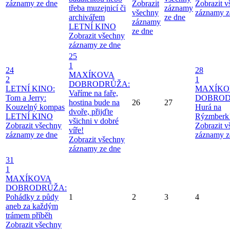
záznamy ze dne
Zobrazit
Zobrazit 
třeba muzejnicí či
záznamy
všechny
záznamy z
archivářem
ze dne
záznamy
LETNÍ KINO
ze dne
Zobrazit všechny
záznamy ze dne
25
1
24
28
MAXÍKOVA
2
1
DOBRODRŮŽA:
LETNÍ KINO:
MAXÍKO
Vaříme na faře,
Tom a Jerry:
DOBROD
hostina bude na
26
27
Kouzelný kompas
Hurá na
dvoře, přijďte
LETNÍ KINO
Rýzmberk
všichni v dobré
Zobrazit všechny
Zobrazit 
víře!
záznamy ze dne
záznamy z
Zobrazit všechny
záznamy ze dne
31
1
MAXÍKOVA
DOBRODRŮŽA:
Pohádky z půdy
1
2
3
4
aneb za každým
trámem příběh
Zobrazit všechny