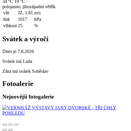
34 °C
19 °C
polojasno, jihozápadní větřík
vítr
JZ, 1.81
m/s
tlak
1017
hPa
vlhkost
25
%
Svátek a výročí
Dnes je 7.8.2026
Svátek má
Lada
Zítra má svátek
Soběslav
Fotoalerie
Nejnovější fotogalerie