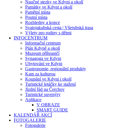
Naučné stezky ve Kdyni a okolí
Památky ve Kdyni a okolí
Pamětní místa
Poutní místa
Rozhledny a kopce
Svatojakubská cesta | Všerubská trasa
Výlety pro rodiny s dětmi
INFOCENTRUM
Informační centrum
Plán Kdyně a okolí
Muzeum příhraničí
Synagoga ve Kdyni
Ubytování ve Kdyni
Gastronomie, regionální produkty
Kam za kulturou
Koupání ve Kdyni i okolí
Turistické letáčky ke stažení
Jízdní řád na Čerchov
Turistické suvenýry
Aplikace
V OBRAZE
SMART GUIDE
KALENDÁŘ AKCÍ
FOTOGALERIE
Fotogalerie