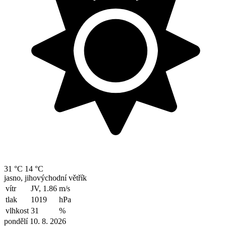
31 °C
14 °C
jasno, jihovýchodní větřík
vítr
JV, 1.86
m/s
tlak
1019
hPa
vlhkost
31
%
pondělí 10. 8. 2026