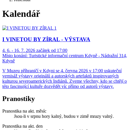
Kalendář
I VINETOU BY ZÍRAL - VÝSTAVA
4. 6. - 16. 7. 2026 začátek od 17:00
Místo konání:
Turistické informační centrum Kdyně - Nádražní 314,
Kdyně
V Muzeu příhraničí v Kdyni se 4. června 2026 v 17:00 uskuteční
vernisáž výstavy originálů a autorských artefaktů inspirovaných
kulturou severoamerických Indiánů. Zveme všechny, kdo se chtějí o
této fascinující kultuře dozvědět víc přímo od autorů výstavy.
Pranostiky
Pranostika na akt. měsíc
Jsou-li v srpnu hory kalný, budou v zimě mrazy valný.
Pranostika na akt. den