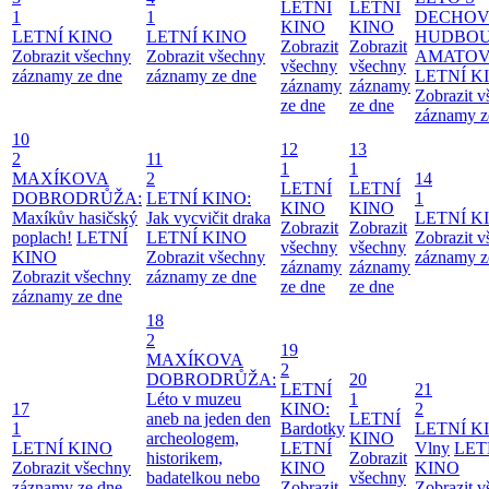
LETNÍ
LETNÍ
1
1
DECHO
KINO
KINO
LETNÍ KINO
LETNÍ KINO
HUDBOU
Zobrazit
Zobrazit
Zobrazit všechny
Zobrazit všechny
AMATO
všechny
všechny
záznamy ze dne
záznamy ze dne
LETNÍ K
záznamy
záznamy
Zobrazit 
ze dne
ze dne
záznamy z
10
12
13
2
11
1
1
MAXÍKOVA
2
14
LETNÍ
LETNÍ
DOBRODRŮŽA:
LETNÍ KINO:
1
KINO
KINO
Maxíkův hasičský
Jak vycvičit draka
LETNÍ K
Zobrazit
Zobrazit
poplach!
LETNÍ
LETNÍ KINO
Zobrazit 
všechny
všechny
KINO
Zobrazit všechny
záznamy z
záznamy
záznamy
Zobrazit všechny
záznamy ze dne
ze dne
ze dne
záznamy ze dne
18
2
19
MAXÍKOVA
2
DOBRODRŮŽA:
20
LETNÍ
21
Léto v muzeu
1
17
KINO:
2
aneb na jeden den
LETNÍ
1
Bardotky
LETNÍ K
archeologem,
KINO
LETNÍ KINO
LETNÍ
Vlny
LET
historikem,
Zobrazit
Zobrazit všechny
KINO
KINO
badatelkou nebo
všechny
záznamy ze dne
Zobrazit
Zobrazit 