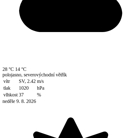
28 °C
14 °C
polojasno, severovýchodní větřík
vítr
SV, 2.42
m/s
tlak
1020
hPa
vlhkost
37
%
neděle 9. 8. 2026