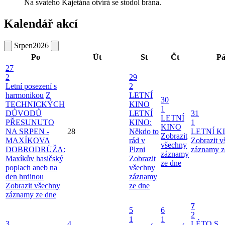
Na svatého Kajetána otvírá se stodol brána.
Kalendář akcí
Srpen
2026
Po
Út
St
Čt
P
27
2
29
Letní posezení s
2
harmonikou
Z
LETNÍ
30
TECHNICKÝCH
KINO
1
DŮVODŮ
LETNÍ
31
LETNÍ
PŘESUNUTO
KINO:
1
KINO
NA SRPEN -
28
Někdo to
LETNÍ K
Zobrazit
MAXÍKOVA
rád v
Zobrazit 
všechny
DOBRODRŮŽA:
Plzni
záznamy z
záznamy
Maxíkův hasičský
Zobrazit
ze dne
poplach aneb na
všechny
den hrdinou
záznamy
Zobrazit všechny
ze dne
záznamy ze dne
7
5
6
2
1
1
3
4
LÉTO S