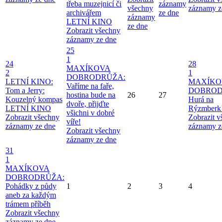
třeba muzejnicí či
záznamy
všechny
záznamy z
archivářem
ze dne
záznamy
LETNÍ KINO
ze dne
Zobrazit všechny
záznamy ze dne
25
1
24
28
MAXÍKOVA
2
1
DOBRODRŮŽA:
LETNÍ KINO:
MAXÍKO
Vaříme na faře,
Tom a Jerry:
DOBROD
hostina bude na
26
27
Kouzelný kompas
Hurá na
dvoře, přijďte
LETNÍ KINO
Rýzmberk
všichni v dobré
Zobrazit všechny
Zobrazit 
víře!
záznamy ze dne
záznamy z
Zobrazit všechny
záznamy ze dne
31
1
MAXÍKOVA
DOBRODRŮŽA:
Pohádky z půdy
1
2
3
4
aneb za každým
trámem příběh
Zobrazit všechny
záznamy ze dne