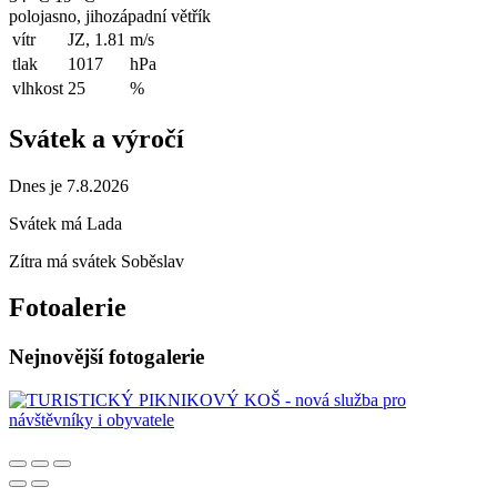
polojasno, jihozápadní větřík
vítr
JZ, 1.81
m/s
tlak
1017
hPa
vlhkost
25
%
Svátek a výročí
Dnes je 7.8.2026
Svátek má
Lada
Zítra má svátek
Soběslav
Fotoalerie
Nejnovější fotogalerie