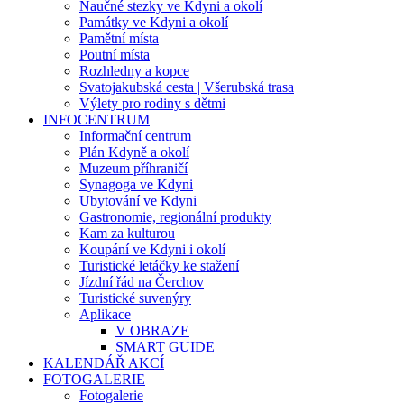
Naučné stezky ve Kdyni a okolí
Památky ve Kdyni a okolí
Pamětní místa
Poutní místa
Rozhledny a kopce
Svatojakubská cesta | Všerubská trasa
Výlety pro rodiny s dětmi
INFOCENTRUM
Informační centrum
Plán Kdyně a okolí
Muzeum příhraničí
Synagoga ve Kdyni
Ubytování ve Kdyni
Gastronomie, regionální produkty
Kam za kulturou
Koupání ve Kdyni i okolí
Turistické letáčky ke stažení
Jízdní řád na Čerchov
Turistické suvenýry
Aplikace
V OBRAZE
SMART GUIDE
KALENDÁŘ AKCÍ
FOTOGALERIE
Fotogalerie