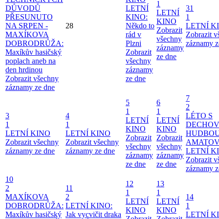
1
DŮVODŮ
LETNÍ
31
LETNÍ
PŘESUNUTO
KINO:
1
KINO
NA SRPEN -
28
Někdo to
LETNÍ K
Zobrazit
MAXÍKOVA
rád v
Zobrazit 
všechny
DOBRODRŮŽA:
Plzni
záznamy z
záznamy
Maxíkův hasičský
Zobrazit
ze dne
poplach aneb na
všechny
den hrdinou
záznamy
Zobrazit všechny
ze dne
záznamy ze dne
7
5
6
2
1
1
3
4
LÉTO S
LETNÍ
LETNÍ
1
1
DECHO
KINO
KINO
LETNÍ KINO
LETNÍ KINO
HUDBOU
Zobrazit
Zobrazit
Zobrazit všechny
Zobrazit všechny
AMATO
všechny
všechny
záznamy ze dne
záznamy ze dne
LETNÍ K
záznamy
záznamy
Zobrazit 
ze dne
ze dne
záznamy z
10
12
13
2
11
1
1
MAXÍKOVA
2
14
LETNÍ
LETNÍ
DOBRODRŮŽA:
LETNÍ KINO:
1
KINO
KINO
Maxíkův hasičský
Jak vycvičit draka
LETNÍ K
Zobrazit
Zobrazit