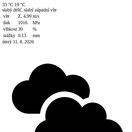
33 °C
19 °C
slabý déšť, slabý západní vítr
vítr
Z, 4.99
m/s
tlak
1016
hPa
vlhkost
30
%
srážky
0.13
mm
úterý 11. 8. 2026