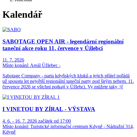
Kalendář
SABOTAGE OPEN AIR - legendární regionální
taneční akce roku 11. července v Úžlebci
11. 7. 2026
Místo konání:
Areál Úžlebec -
Sabotage Company - parta kdyňských kluků a jejich přátel pořádá
už spoustu let největší regionální taneční party pod širým nebem. 11.
července 2026 se všichni potkají v Úžlebci. Vy můžete taky :)!
I VINETOU BY ZÍRAL - VÝSTAVA
4. 6. - 16. 7. 2026 začátek od 17:00
Místo konání:
Turistické informační centrum Kdyně - Nádražní 314,
Kdyně