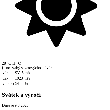
28 °C
11 °C
jasno, slabý severovýchodní vítr
vítr
SV, 5
m/s
tlak
1023
hPa
vlhkost
24
%
Svátek a výročí
Dnes je 9.8.2026