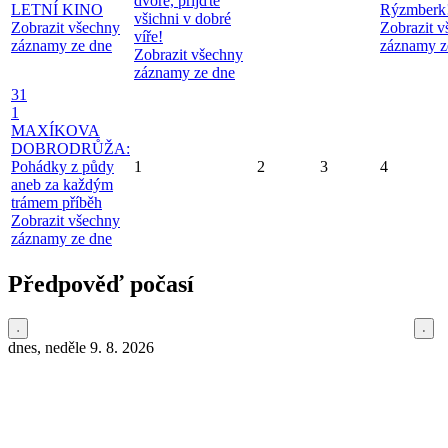
dvoře, přijďte
LETNÍ KINO
Rýzmberk
všichni v dobré
Zobrazit všechny
Zobrazit 
víře!
záznamy ze dne
záznamy z
Zobrazit všechny
záznamy ze dne
31
1
MAXÍKOVA
DOBRODRŮŽA:
Pohádky z půdy
1
2
3
4
aneb za každým
trámem příběh
Zobrazit všechny
záznamy ze dne
Předpověď počasí
dnes, neděle 9. 8. 2026