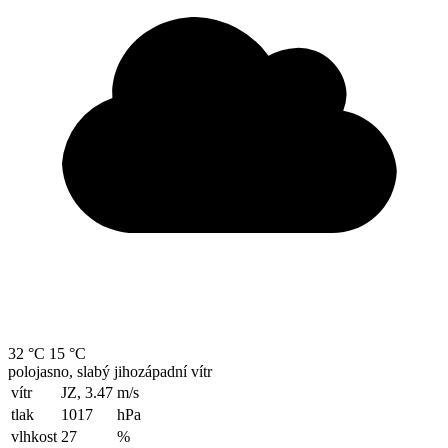
32 °C
15 °C
polojasno, slabý jihozápadní vítr
vítr
JZ, 3.47
m/s
tlak
1017
hPa
vlhkost
27
%