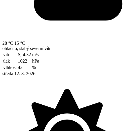
28 °C
15 °C
oblačno, slabý severní vítr
vítr
S, 4.32
m/s
tlak
1022
hPa
vlhkost
42
%
středa 12. 8. 2026