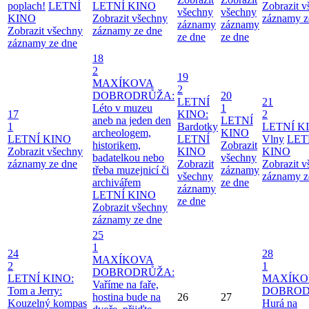
poplach!
LETNÍ
LETNÍ KINO
Zobrazit 
všechny
všechny
KINO
Zobrazit všechny
záznamy z
záznamy
záznamy
Zobrazit všechny
záznamy ze dne
ze dne
ze dne
záznamy ze dne
18
2
19
MAXÍKOVA
2
DOBRODRŮŽA:
20
LETNÍ
21
Léto v muzeu
1
17
KINO:
2
aneb na jeden den
LETNÍ
1
Bardotky
LETNÍ K
archeologem,
KINO
LETNÍ KINO
LETNÍ
Vlny
LET
historikem,
Zobrazit
Zobrazit všechny
KINO
KINO
badatelkou nebo
všechny
záznamy ze dne
Zobrazit
Zobrazit 
třeba muzejnicí či
záznamy
všechny
záznamy z
archivářem
ze dne
záznamy
LETNÍ KINO
ze dne
Zobrazit všechny
záznamy ze dne
25
1
24
28
MAXÍKOVA
2
1
DOBRODRŮŽA:
LETNÍ KINO:
MAXÍKO
Vaříme na faře,
Tom a Jerry:
DOBROD
hostina bude na
26
27
Kouzelný kompas
Hurá na