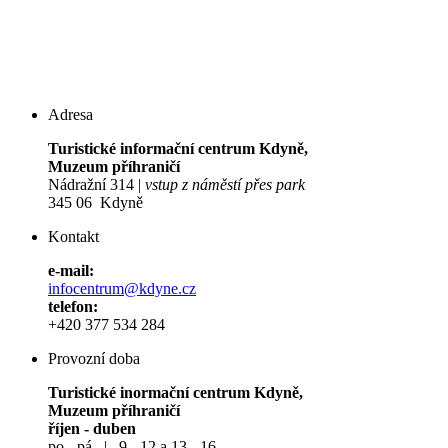
Adresa
Turistické informační centrum Kdyně,
Muzeum příhraničí
Nádražní 314 |
vstup z náměstí přes park
345 06 Kdyně
Kontakt
e-mail:
infocentrum@kdyne.cz
telefon:
+420 377 534 284
Provozní doba
Turistické inormační centrum Kdyně,
Muzeum příhraničí
říjen - duben
po - pá | 9 - 12 a 13 - 16