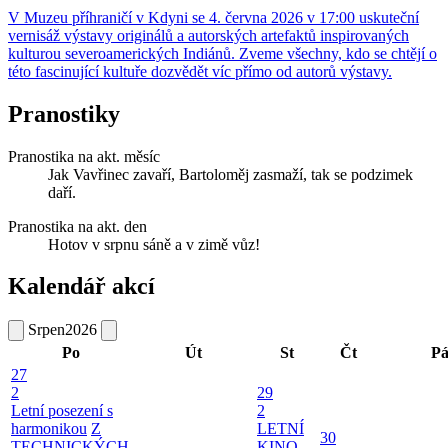
V Muzeu příhraničí v Kdyni se 4. června 2026 v 17:00 uskuteční
vernisáž výstavy originálů a autorských artefaktů inspirovaných
kulturou severoamerických Indiánů. Zveme všechny, kdo se chtějí o
této fascinující kultuře dozvědět víc přímo od autorů výstavy.
Pranostiky
Pranostika na akt. měsíc
Jak Vavřinec zavaří, Bartoloměj zasmaží, tak se podzimek
daří.
Pranostika na akt. den
Hotov v srpnu sáně a v zimě vůz!
Kalendář akcí
Srpen
2026
Po
Út
St
Čt
P
27
2
29
Letní posezení s
2
harmonikou
Z
LETNÍ
30
TECHNICKÝCH
KINO