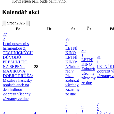
Když srpen pálí, bude pálit i víno.
Kalendář akcí
Srpen
2026
Po
Út
St
Čt
P
27
2
29
Letní posezení s
2
harmonikou
Z
LETNÍ
30
TECHNICKÝCH
KINO
1
DŮVODŮ
LETNÍ
31
LETNÍ
PŘESUNUTO
KINO:
1
KINO
NA SRPEN -
28
Někdo to
LETNÍ K
Zobrazit
MAXÍKOVA
rád v
Zobrazit 
všechny
DOBRODRŮŽA:
Plzni
záznamy z
záznamy
Maxíkův hasičský
Zobrazit
ze dne
poplach aneb na
všechny
den hrdinou
záznamy
Zobrazit všechny
ze dne
záznamy ze dne
7
5
6
2
1
1
3
4
LÉTO S