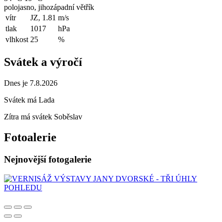
polojasno, jihozápadní větřík
vítr
JZ, 1.81
m/s
tlak
1017
hPa
vlhkost
25
%
Svátek a výročí
Dnes je 7.8.2026
Svátek má
Lada
Zítra má svátek
Soběslav
Fotoalerie
Nejnovější fotogalerie