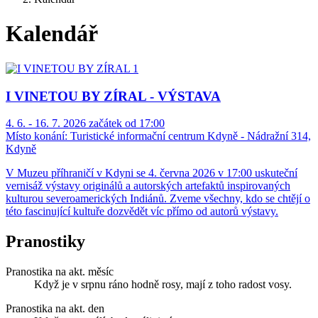
Kalendář
I VINETOU BY ZÍRAL - VÝSTAVA
4. 6. - 16. 7. 2026 začátek od 17:00
Místo konání:
Turistické informační centrum Kdyně - Nádražní 314,
Kdyně
V Muzeu příhraničí v Kdyni se 4. června 2026 v 17:00 uskuteční
vernisáž výstavy originálů a autorských artefaktů inspirovaných
kulturou severoamerických Indiánů. Zveme všechny, kdo se chtějí o
této fascinující kultuře dozvědět víc přímo od autorů výstavy.
Pranostiky
Pranostika na akt. měsíc
Když je v srpnu ráno hodně rosy, mají z toho radost vosy.
Pranostika na akt. den