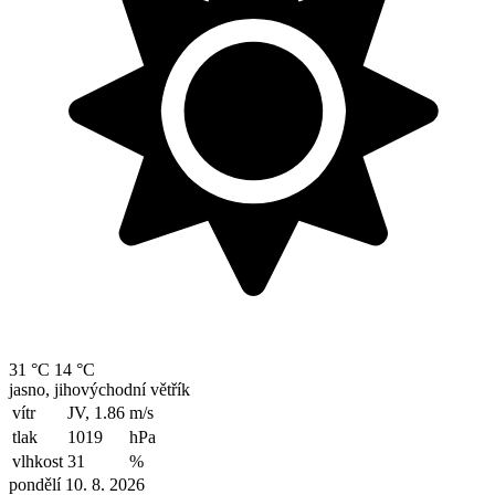
31 °C
14 °C
jasno, jihovýchodní větřík
vítr
JV, 1.86
m/s
tlak
1019
hPa
vlhkost
31
%
pondělí 10. 8. 2026