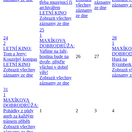
třeba muzejnicí či
záznamy
všechny
záznamy z
archivářem
ze dne
záznamy
LETNÍ KINO
ze dne
Zobrazit všechny
záznamy ze dne
25
1
24
28
MAXÍKOVA
2
1
DOBRODRŮŽA:
LETNÍ KINO:
MAXÍKO
Vaříme na faře,
Tom a Jerry:
DOBROD
hostina bude na
26
27
Kouzelný kompas
Hurá na
dvoře, přijďte
LETNÍ KINO
Rýzmberk
všichni v dobré
Zobrazit všechny
Zobrazit 
víře!
záznamy ze dne
záznamy z
Zobrazit všechny
záznamy ze dne
31
1
MAXÍKOVA
DOBRODRŮŽA:
Pohádky z půdy
1
2
3
4
aneb za každým
trámem příběh
Zobrazit všechny
záznamy ze dne