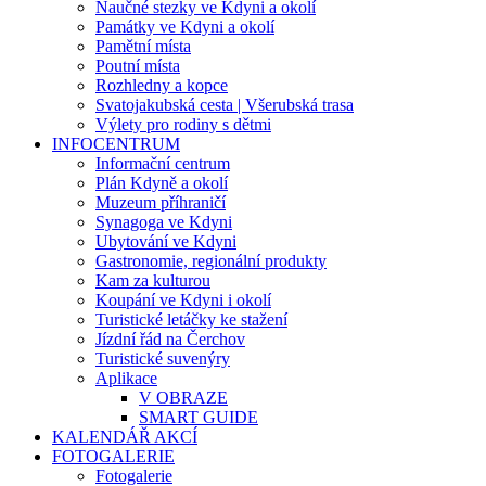
Naučné stezky ve Kdyni a okolí
Památky ve Kdyni a okolí
Pamětní místa
Poutní místa
Rozhledny a kopce
Svatojakubská cesta | Všerubská trasa
Výlety pro rodiny s dětmi
INFOCENTRUM
Informační centrum
Plán Kdyně a okolí
Muzeum příhraničí
Synagoga ve Kdyni
Ubytování ve Kdyni
Gastronomie, regionální produkty
Kam za kulturou
Koupání ve Kdyni i okolí
Turistické letáčky ke stažení
Jízdní řád na Čerchov
Turistické suvenýry
Aplikace
V OBRAZE
SMART GUIDE
KALENDÁŘ AKCÍ
FOTOGALERIE
Fotogalerie