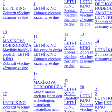
LETNÍ
LETNÍ
1
1
DECHO
KINO
KINO
LETNÍ KINO
LETNÍ KINO
HUDBOU
Zobrazit
Zobrazit
Zobrazit všechny
Zobrazit všechny
AMATO
všechny
všechny
záznamy ze dne
záznamy ze dne
LETNÍ K
záznamy
záznamy
Zobrazit 
ze dne
ze dne
záznamy z
10
12
13
2
11
1
1
MAXÍKOVA
2
14
LETNÍ
LETNÍ
DOBRODRŮŽA:
LETNÍ KINO:
1
KINO
KINO
Maxíkův hasičský
Jak vycvičit draka
LETNÍ K
Zobrazit
Zobrazit
poplach!
LETNÍ
LETNÍ KINO
Zobrazit 
všechny
všechny
KINO
Zobrazit všechny
záznamy z
záznamy
záznamy
Zobrazit všechny
záznamy ze dne
ze dne
ze dne
záznamy ze dne
18
2
19
MAXÍKOVA
2
DOBRODRŮŽA:
20
LETNÍ
21
Léto v muzeu
1
17
KINO:
2
aneb na jeden den
LETNÍ
1
Bardotky
LETNÍ K
archeologem,
KINO
LETNÍ KINO
LETNÍ
Vlny
LET
historikem,
Zobrazit
Zobrazit všechny
KINO
KINO
badatelkou nebo
všechny
záznamy ze dne
Zobrazit
Zobrazit 