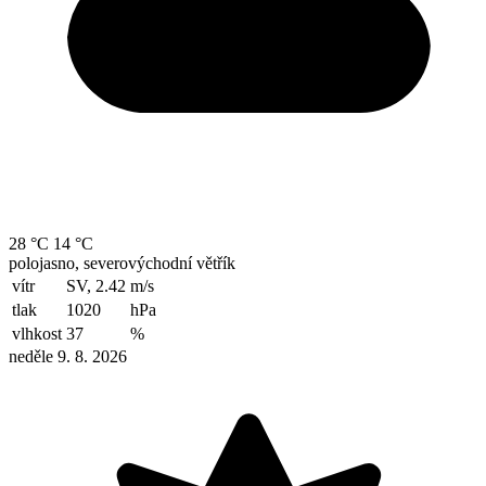
28 °C
14 °C
polojasno, severovýchodní větřík
vítr
SV, 2.42
m/s
tlak
1020
hPa
vlhkost
37
%
neděle 9. 8. 2026