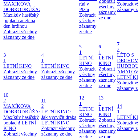
Zobrazit
MAXÍKOVA
rád v
Zobrazit 
všechny
DOBRODRŮŽA:
Plzni
záznamy z
záznamy
Maxíkův hasičský
Zobrazit
ze dne
poplach aneb na
všechny
den hrdinou
záznamy
Zobrazit všechny
ze dne
záznamy ze dne
7
5
6
2
1
1
3
4
LÉTO S
LETNÍ
LETNÍ
1
1
DECHO
KINO
KINO
LETNÍ KINO
LETNÍ KINO
HUDBOU
Zobrazit
Zobrazit
Zobrazit všechny
Zobrazit všechny
AMATO
všechny
všechny
záznamy ze dne
záznamy ze dne
LETNÍ K
záznamy
záznamy
Zobrazit 
ze dne
ze dne
záznamy z
10
12
13
2
11
1
1
MAXÍKOVA
2
14
LETNÍ
LETNÍ
DOBRODRŮŽA:
LETNÍ KINO:
1
KINO
KINO
Maxíkův hasičský
Jak vycvičit draka
LETNÍ K
Zobrazit
Zobrazit
poplach!
LETNÍ
LETNÍ KINO
Zobrazit 
všechny
všechny
KINO
Zobrazit všechny
záznamy z
záznamy
záznamy
Zobrazit všechny
záznamy ze dne
ze dne
ze dne