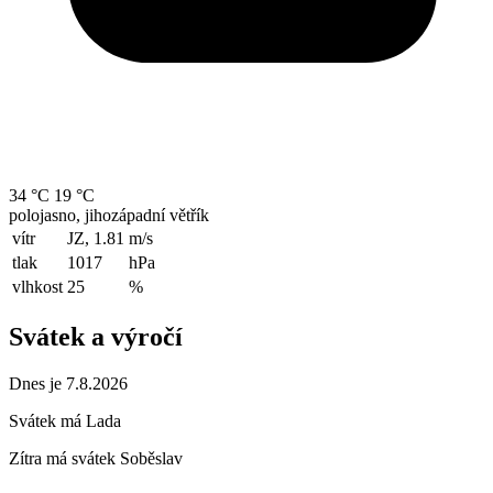
34 °C
19 °C
polojasno, jihozápadní větřík
vítr
JZ, 1.81
m/s
tlak
1017
hPa
vlhkost
25
%
Svátek a výročí
Dnes je 7.8.2026
Svátek má
Lada
Zítra má svátek
Soběslav