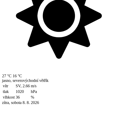
27 °C
16 °C
jasno, severovýchodní větřík
vítr
SV, 2.66
m/s
tlak
1020
hPa
vlhkost
36
%
zítra, sobota 8. 8. 2026