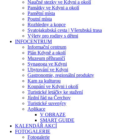
Naučné stezky ve Kdyni a okolí
Památky ve Kdyni a okolí
Pamětní místa
Poutní místa
Rozhledny a kopce
Svatojakubská cesta | Všerubská trasa
Výlety pro rodiny s dětmi
INFOCENTRUM
Informační centrum
Plán Kdyně a okolí
Muzeum příhraničí
Synagoga ve Kdyni
Ubytování ve Kdyni
Gastronomie, regionální produkty
Kam za kulturou
Koupání ve Kdyni i okolí
Turistické letáčky ke stažení
Jízdní řád na Čerchov
Turistické suvenýry
Aplikace
V OBRAZE
SMART GUIDE
KALENDÁŘ AKCÍ
FOTOGALERIE
Fotogalerie