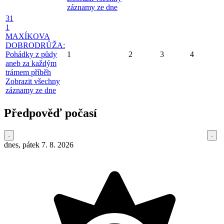
záznamy ze dne
31
1
MAXÍKOVA
DOBRODRŮŽA:
Pohádky z půdy
1
2
3
4
aneb za každým
trámem příběh
Zobrazit všechny
záznamy ze dne
Předpověď počasí
dnes, pátek 7. 8. 2026