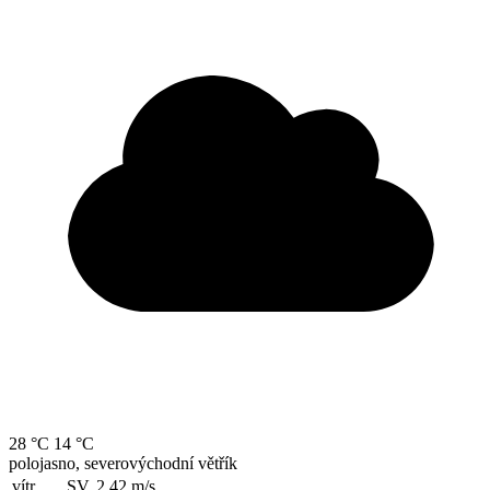
28 °C
14 °C
polojasno, severovýchodní větřík
vítr
SV, 2.42
m/s