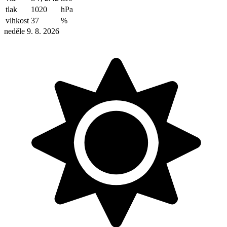
tlak
1020
hPa
vlhkost
37
%
neděle 9. 8. 2026