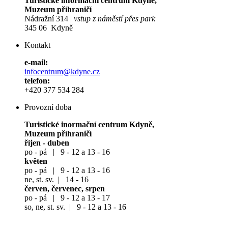
Turistické informační centrum Kdyně,
Muzeum příhraničí
Nádražní 314 |
vstup z náměstí přes park
345 06 Kdyně
Kontakt
e-mail:
infocentrum@kdyne.cz
telefon:
+420 377 534 284
Provozní doba
Turistické inormační centrum Kdyně,
Muzeum příhraničí
říjen - duben
po - pá | 9 - 12 a 13 - 16
květen
po - pá | 9 - 12 a 13 - 16
ne, st. sv. | 14 - 16
červen, červenec, srpen
po - pá | 9 - 12 a 13 - 17
so, ne, st. sv. | 9 - 12 a 13 - 16