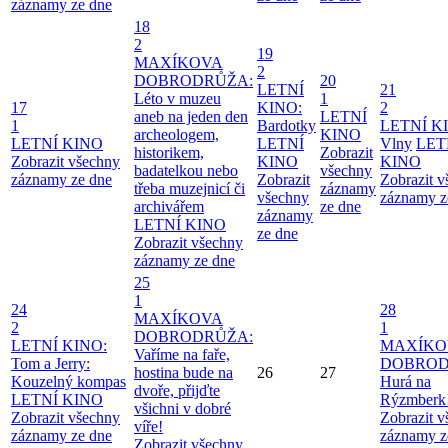
záznamy ze dne
18
2
19
MAXÍKOVA
2
DOBRODRŮŽA:
20
LETNÍ
21
Léto v muzeu
1
17
KINO:
2
aneb na jeden den
LETNÍ
1
Bardotky
LETNÍ K
archeologem,
KINO
LETNÍ KINO
LETNÍ
Vlny
LET
historikem,
Zobrazit
Zobrazit všechny
KINO
KINO
badatelkou nebo
všechny
záznamy ze dne
Zobrazit
Zobrazit 
třeba muzejnicí či
záznamy
všechny
záznamy z
archivářem
ze dne
záznamy
LETNÍ KINO
ze dne
Zobrazit všechny
záznamy ze dne
25
1
24
28
MAXÍKOVA
2
1
DOBRODRŮŽA:
LETNÍ KINO:
MAXÍKO
Vaříme na faře,
Tom a Jerry:
DOBROD
hostina bude na
26
27
Kouzelný kompas
Hurá na
dvoře, přijďte
LETNÍ KINO
Rýzmberk
všichni v dobré
Zobrazit všechny
Zobrazit 
víře!
záznamy ze dne
záznamy z
Zobrazit všechny