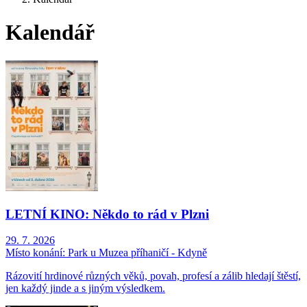
Kalendář
LETNÍ KINO: Někdo to rád v Plzni
29. 7. 2026
Místo konání:
Park u Muzea příhaničí - Kdyně
Rázovití hrdinové různých věků, povah, profesí a zálib hledají štěstí,
jen každý jinde a s jiným výsledkem.