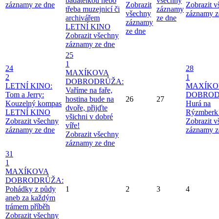
badatelkou nebo
všechny
záznamy ze dne
Zobrazit
Zobrazit 
třeba muzejnicí či
záznamy
všechny
záznamy z
archivářem
ze dne
záznamy
LETNÍ KINO
ze dne
Zobrazit všechny
záznamy ze dne
25
1
24
28
MAXÍKOVA
2
1
DOBRODRŮŽA:
LETNÍ KINO:
MAXÍKO
Vaříme na faře,
Tom a Jerry:
DOBROD
hostina bude na
26
27
Kouzelný kompas
Hurá na
dvoře, přijďte
LETNÍ KINO
Rýzmberk
všichni v dobré
Zobrazit všechny
Zobrazit 
víře!
záznamy ze dne
záznamy z
Zobrazit všechny
záznamy ze dne
31
1
MAXÍKOVA
DOBRODRŮŽA:
Pohádky z půdy
1
2
3
4
aneb za každým
trámem příběh
Zobrazit všechny