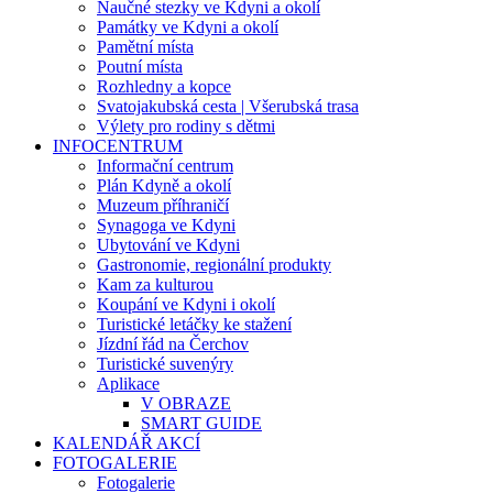
Naučné stezky ve Kdyni a okolí
Památky ve Kdyni a okolí
Pamětní místa
Poutní místa
Rozhledny a kopce
Svatojakubská cesta | Všerubská trasa
Výlety pro rodiny s dětmi
INFOCENTRUM
Informační centrum
Plán Kdyně a okolí
Muzeum příhraničí
Synagoga ve Kdyni
Ubytování ve Kdyni
Gastronomie, regionální produkty
Kam za kulturou
Koupání ve Kdyni i okolí
Turistické letáčky ke stažení
Jízdní řád na Čerchov
Turistické suvenýry
Aplikace
V OBRAZE
SMART GUIDE
KALENDÁŘ AKCÍ
FOTOGALERIE
Fotogalerie