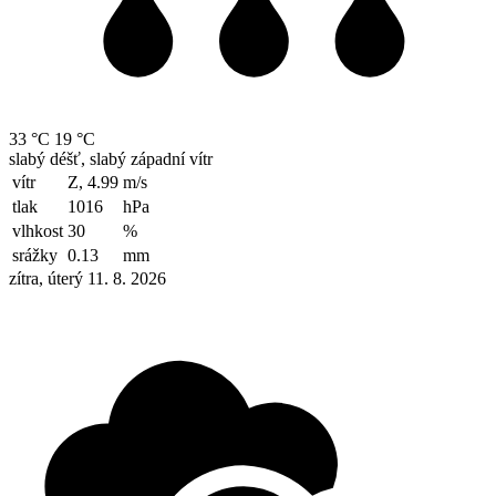
33 °C
19 °C
slabý déšť, slabý západní vítr
vítr
Z, 4.99
m/s
tlak
1016
hPa
vlhkost
30
%
srážky
0.13
mm
zítra, úterý 11. 8. 2026