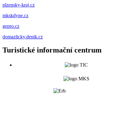
plzensky-kraj.cz
mkskdyne.cz
gepro.cz
domazlicky.denik.cz
Turistické informační centrum