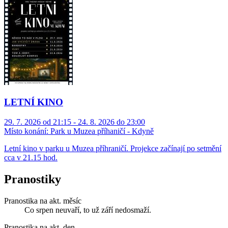
LETNÍ KINO
29. 7. 2026 od 21:15 - 24. 8. 2026 do 23:00
Místo konání:
Park u Muzea příhaničí - Kdyně
Letní kino v parku u Muzea příhraničí. Projekce začínají po setmění
cca v 21.15 hod.
Pranostiky
Pranostika na akt. měsíc
Co srpen neuvaří, to už září nedosmaží.
Pranostika na akt. den