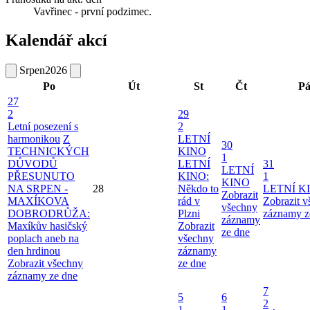
Vavřinec - první podzimec.
Kalendář akcí
Srpen
2026
Po
Út
St
Čt
P
27
2
29
Letní posezení s
2
harmonikou
Z
LETNÍ
30
TECHNICKÝCH
KINO
1
DŮVODŮ
LETNÍ
31
LETNÍ
PŘESUNUTO
KINO:
1
KINO
NA SRPEN -
28
Někdo to
LETNÍ K
Zobrazit
MAXÍKOVA
rád v
Zobrazit 
všechny
DOBRODRŮŽA:
Plzni
záznamy z
záznamy
Maxíkův hasičský
Zobrazit
ze dne
poplach aneb na
všechny
den hrdinou
záznamy
Zobrazit všechny
ze dne
záznamy ze dne
7
5
6
2
1
1