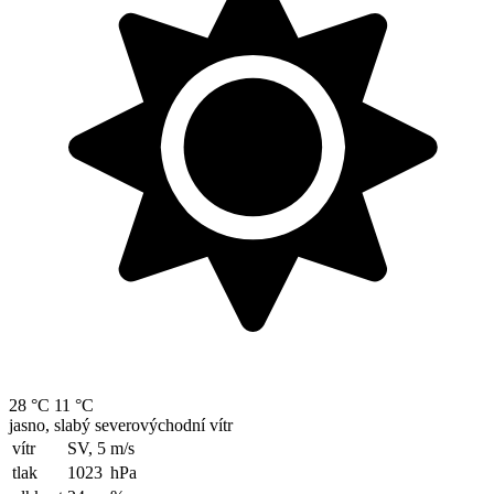
28 °C
11 °C
jasno, slabý severovýchodní vítr
vítr
SV, 5
m/s
tlak
1023
hPa