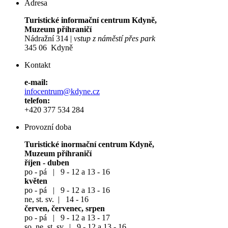
Adresa
Turistické informační centrum Kdyně,
Muzeum příhraničí
Nádražní 314 |
vstup z náměstí přes park
345 06 Kdyně
Kontakt
e-mail:
infocentrum@kdyne.cz
telefon:
+420 377 534 284
Provozní doba
Turistické inormační centrum Kdyně,
Muzeum příhraničí
říjen - duben
po - pá | 9 - 12 a 13 - 16
květen
po - pá | 9 - 12 a 13 - 16
ne, st. sv. | 14 - 16
červen, červenec, srpen
po - pá | 9 - 12 a 13 - 17
so, ne, st. sv. | 9 - 12 a 13 - 16