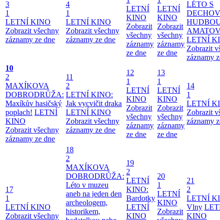
3
4
LÉTO S
LETNÍ
LETNÍ
1
1
DECHO
KINO
KINO
LETNÍ KINO
LETNÍ KINO
HUDBOU
Zobrazit
Zobrazit
Zobrazit všechny
Zobrazit všechny
AMATO
všechny
všechny
záznamy ze dne
záznamy ze dne
LETNÍ K
záznamy
záznamy
Zobrazit 
ze dne
ze dne
záznamy z
10
12
13
2
11
1
1
MAXÍKOVA
2
14
LETNÍ
LETNÍ
DOBRODRŮŽA:
LETNÍ KINO:
1
KINO
KINO
Maxíkův hasičský
Jak vycvičit draka
LETNÍ K
Zobrazit
Zobrazit
poplach!
LETNÍ
LETNÍ KINO
Zobrazit 
všechny
všechny
KINO
Zobrazit všechny
záznamy z
záznamy
záznamy
Zobrazit všechny
záznamy ze dne
ze dne
ze dne
záznamy ze dne
18
2
19
MAXÍKOVA
2
DOBRODRŮŽA:
20
LETNÍ
21
Léto v muzeu
1
17
KINO:
2
aneb na jeden den
LETNÍ
1
Bardotky
LETNÍ K
archeologem,
KINO
LETNÍ KINO
LETNÍ
Vlny
LET
historikem,
Zobrazit
Zobrazit všechny
KINO
KINO