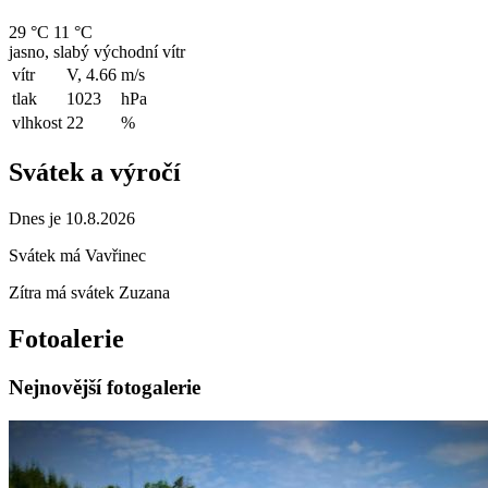
29 °C
11 °C
jasno, slabý východní vítr
vítr
V, 4.66
m/s
tlak
1023
hPa
vlhkost
22
%
Svátek a výročí
Dnes je 10.8.2026
Svátek má
Vavřinec
Zítra má svátek
Zuzana
Fotoalerie
Nejnovější fotogalerie