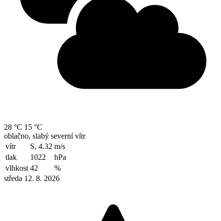
28 °C
15 °C
oblačno, slabý severní vítr
vítr
S, 4.32
m/s
tlak
1022
hPa
vlhkost
42
%
středa 12. 8. 2026