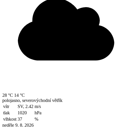
28 °C
14 °C
polojasno, severovýchodní větřík
vítr
SV, 2.42
m/s
tlak
1020
hPa
vlhkost
37
%
neděle 9. 8. 2026