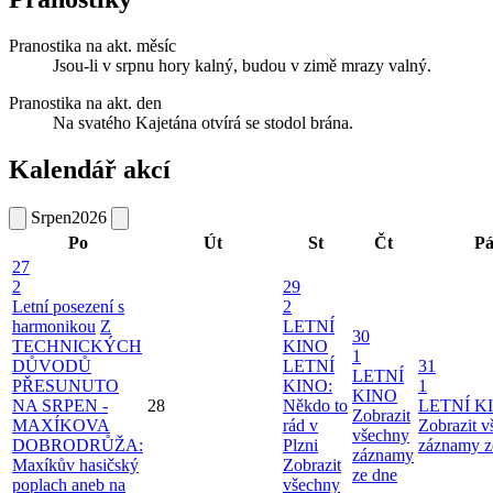
Pranostika na akt. měsíc
Jsou-li v srpnu hory kalný, budou v zimě mrazy valný.
Pranostika na akt. den
Na svatého Kajetána otvírá se stodol brána.
Kalendář akcí
Srpen
2026
Po
Út
St
Čt
P
27
2
29
Letní posezení s
2
harmonikou
Z
LETNÍ
30
TECHNICKÝCH
KINO
1
DŮVODŮ
LETNÍ
31
LETNÍ
PŘESUNUTO
KINO:
1
KINO
NA SRPEN -
28
Někdo to
LETNÍ K
Zobrazit
MAXÍKOVA
rád v
Zobrazit 
všechny
DOBRODRŮŽA:
Plzni
záznamy z
záznamy
Maxíkův hasičský
Zobrazit
ze dne
poplach aneb na
všechny