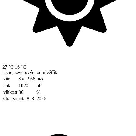
27 °C
16 °C
jasno, severovýchodní větřík
vítr
SV, 2.66
m/s
tlak
1020
hPa
vlhkost
36
%
zítra, sobota 8. 8. 2026