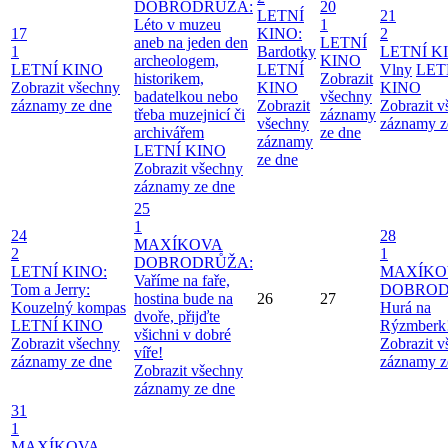
DOBRODRŮŽA:
20
LETNÍ
21
Léto v muzeu
1
17
KINO:
2
aneb na jeden den
LETNÍ
1
Bardotky
LETNÍ K
archeologem,
KINO
LETNÍ KINO
LETNÍ
Vlny
LET
historikem,
Zobrazit
Zobrazit všechny
KINO
KINO
badatelkou nebo
všechny
záznamy ze dne
Zobrazit
Zobrazit 
třeba muzejnicí či
záznamy
všechny
záznamy z
archivářem
ze dne
záznamy
LETNÍ KINO
ze dne
Zobrazit všechny
záznamy ze dne
25
1
24
28
MAXÍKOVA
2
1
DOBRODRŮŽA:
LETNÍ KINO:
MAXÍKO
Vaříme na faře,
Tom a Jerry:
DOBROD
hostina bude na
26
27
Kouzelný kompas
Hurá na
dvoře, přijďte
LETNÍ KINO
Rýzmberk
všichni v dobré
Zobrazit všechny
Zobrazit 
víře!
záznamy ze dne
záznamy z
Zobrazit všechny
záznamy ze dne
31
1
MAXÍKOVA