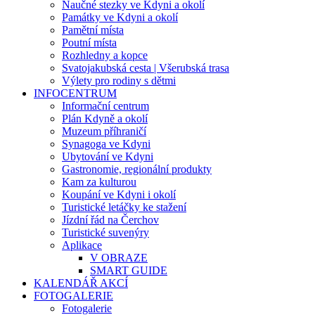
Naučné stezky ve Kdyni a okolí
Památky ve Kdyni a okolí
Pamětní místa
Poutní místa
Rozhledny a kopce
Svatojakubská cesta | Všerubská trasa
Výlety pro rodiny s dětmi
INFOCENTRUM
Informační centrum
Plán Kdyně a okolí
Muzeum příhraničí
Synagoga ve Kdyni
Ubytování ve Kdyni
Gastronomie, regionální produkty
Kam za kulturou
Koupání ve Kdyni i okolí
Turistické letáčky ke stažení
Jízdní řád na Čerchov
Turistické suvenýry
Aplikace
V OBRAZE
SMART GUIDE
KALENDÁŘ AKCÍ
FOTOGALERIE
Fotogalerie