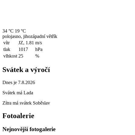
34 °C
19 °C
polojasno, jihozápadní větřík
vítr
JZ, 1.81
m/s
tlak
1017
hPa
vlhkost
25
%
Svátek a výročí
Dnes je 7.8.2026
Svátek má
Lada
Zítra má svátek
Soběslav
Fotoalerie
Nejnovější fotogalerie