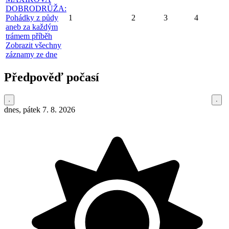
DOBRODRŮŽA:
Pohádky z půdy
1
2
3
4
aneb za každým
trámem příběh
Zobrazit všechny
záznamy ze dne
Předpověď počasí
dnes, pátek 7. 8. 2026