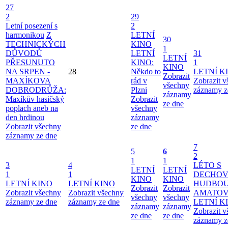
27
2
29
Letní posezení s
2
harmonikou
Z
LETNÍ
30
TECHNICKÝCH
KINO
1
DŮVODŮ
LETNÍ
31
LETNÍ
PŘESUNUTO
KINO:
1
KINO
NA SRPEN -
28
Někdo to
LETNÍ K
Zobrazit
MAXÍKOVA
rád v
Zobrazit 
všechny
DOBRODRŮŽA:
Plzni
záznamy z
záznamy
Maxíkův hasičský
Zobrazit
ze dne
poplach aneb na
všechny
den hrdinou
záznamy
Zobrazit všechny
ze dne
záznamy ze dne
7
5
6
2
1
1
3
4
LÉTO S
LETNÍ
LETNÍ
1
1
DECHO
KINO
KINO
LETNÍ KINO
LETNÍ KINO
HUDBOU
Zobrazit
Zobrazit
Zobrazit všechny
Zobrazit všechny
AMATO
všechny
všechny
záznamy ze dne
záznamy ze dne
LETNÍ K
záznamy
záznamy
Zobrazit 
ze dne
ze dne
záznamy z