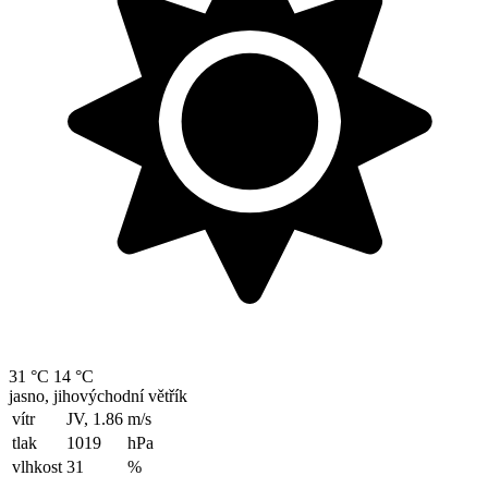
31 °C
14 °C
jasno, jihovýchodní větřík
vítr
JV, 1.86
m/s
tlak
1019
hPa
vlhkost
31
%