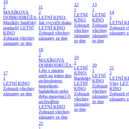
10
12
13
2
11
1
1
MAXÍKOVA
2
14
LETNÍ
LETNÍ
DOBRODRŮŽA:
LETNÍ KINO:
1
KINO
KINO
Maxíkův hasičský
Jak vycvičit draka
LETNÍ K
Zobrazit
Zobrazit
poplach!
LETNÍ
LETNÍ KINO
Zobrazit 
všechny
všechny
KINO
Zobrazit všechny
záznamy z
záznamy
záznamy
Zobrazit všechny
záznamy ze dne
ze dne
ze dne
záznamy ze dne
18
2
19
MAXÍKOVA
2
DOBRODRŮŽA:
20
LETNÍ
21
Léto v muzeu
1
17
KINO:
2
aneb na jeden den
LETNÍ
1
Bardotky
LETNÍ K
archeologem,
KINO
LETNÍ KINO
LETNÍ
Vlny
LET
historikem,
Zobrazit
Zobrazit všechny
KINO
KINO
badatelkou nebo
všechny
záznamy ze dne
Zobrazit
Zobrazit 
třeba muzejnicí či
záznamy
všechny
záznamy z
archivářem
ze dne
záznamy
LETNÍ KINO
ze dne
Zobrazit všechny
záznamy ze dne
25
1