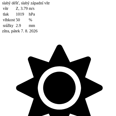
slabý déšť, slabý západní vítr
vítr
Z, 3.79
m/s
tlak
1019
hPa
vlhkost
50
%
srážky
2.9
mm
zítra, pátek 7. 8. 2026