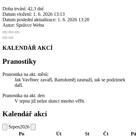
Doba trvání: 42,3 dní
Datum vložení:
1. 6. 2026 13:13
Datum poslední aktualizace:
1. 6. 2026 13:20
Autor:
Správce Webu
KALENDÁŘ AKCÍ
Pranostiky
Pranostika na akt. měsíc
Jak Vavřinec zavaří, Bartoloměj zasmaží, tak se podzimek
daří.
Pranostika na akt. den
V srpnu již nelze slunci mnoho věřit.
Kalendář akcí
Srpen
2026
Po
Út
St
Čt
P