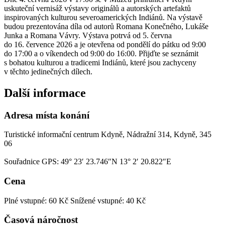
uskuteční vernisáž výstavy originálů a autorských artefaktů
inspirovaných kulturou severoamerických Indiánů. Na výstavě
budou prezentována díla od autorů Romana Konečného, Lukáše
Junka a Romana Vávry. Výstava potrvá od 5. června
do 16. července 2026 a je otevřena od pondělí do pátku od 9:00
do 17:00 a o víkendech od 9:00 do 16:00. Přijďte se seznámit
s bohatou kulturou a tradicemi Indiánů, které jsou zachyceny
v těchto jedinečných dílech.
Další informace
Adresa místa konání
Turistické informační centrum Kdyně, Nádražní 314, Kdyně, 345
06
Souřadnice GPS:
49° 23′ 23.746″N 13° 2′ 20.822″E
Cena
Plné vstupné: 60 Kč
Snížené vstupné: 40 Kč
Časová náročnost