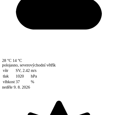
28 °C
14 °C
polojasno, severovýchodní větřík
vítr
SV, 2.42
m/s
tlak
1020
hPa
vlhkost
37
%
neděle 9. 8. 2026