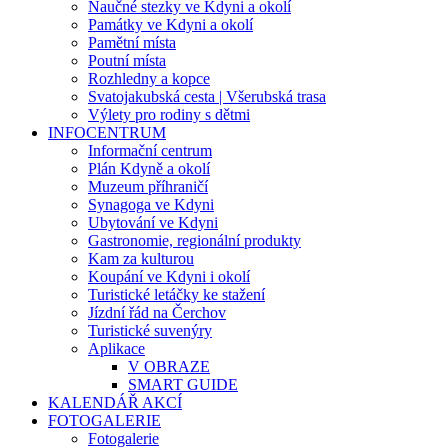
Naučné stezky ve Kdyni a okolí
Památky ve Kdyni a okolí
Pamětní místa
Poutní místa
Rozhledny a kopce
Svatojakubská cesta | Všerubská trasa
Výlety pro rodiny s dětmi
INFOCENTRUM
Informační centrum
Plán Kdyně a okolí
Muzeum příhraničí
Synagoga ve Kdyni
Ubytování ve Kdyni
Gastronomie, regionální produkty
Kam za kulturou
Koupání ve Kdyni i okolí
Turistické letáčky ke stažení
Jízdní řád na Čerchov
Turistické suvenýry
Aplikace
V OBRAZE
SMART GUIDE
KALENDÁŘ AKCÍ
FOTOGALERIE
Fotogalerie