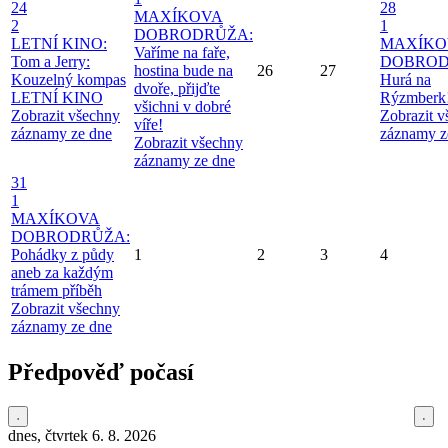
24
28
MAXÍKOVA
2
1
DOBRODRŮŽA:
LETNÍ KINO:
MAXÍKO
Vaříme na faře,
Tom a Jerry:
DOBROD
hostina bude na
26
27
Kouzelný kompas
Hurá na
dvoře, přijďte
LETNÍ KINO
Rýzmberk
všichni v dobré
Zobrazit všechny
Zobrazit 
víře!
záznamy ze dne
záznamy z
Zobrazit všechny
záznamy ze dne
31
1
MAXÍKOVA
DOBRODRŮŽA:
Pohádky z půdy
1
2
3
4
aneb za každým
trámem příběh
Zobrazit všechny
záznamy ze dne
Předpověď počasí
dnes, čtvrtek 6. 8. 2026