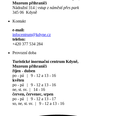
Muzeum příhraničí
Nádražní 314 |
vstup z náměstí přes park
345 06 Kdyně
Kontakt
e-mail:
infocentrum@kdyne.cz
telefon:
+420 377 534 284
Provozní doba
Turistické inormační centrum Kdyně,
Muzeum příhraničí
říjen - duben
po - pá | 9 - 12 a 13 - 16
květen
po - pá | 9 - 12 a 13 - 16
ne, st. sv. | 14 - 16
červen, červenec, srpen
po - pá | 9 - 12 a 13 - 17
so, ne, st. sv. | 9 - 12 a 13 - 16