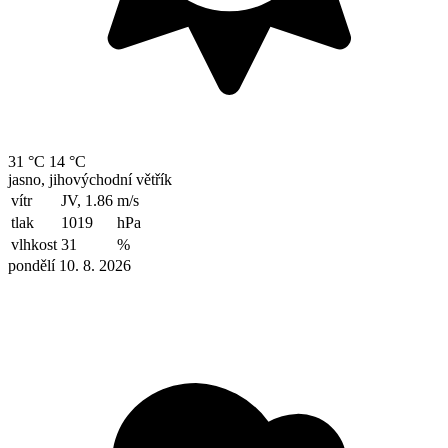
31 °C
14 °C
jasno, jihovýchodní větřík
vítr
JV, 1.86
m/s
tlak
1019
hPa
vlhkost
31
%
pondělí 10. 8. 2026