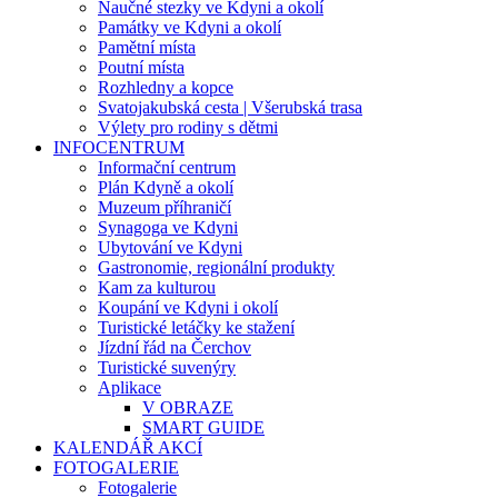
Naučné stezky ve Kdyni a okolí
Památky ve Kdyni a okolí
Pamětní místa
Poutní místa
Rozhledny a kopce
Svatojakubská cesta | Všerubská trasa
Výlety pro rodiny s dětmi
INFOCENTRUM
Informační centrum
Plán Kdyně a okolí
Muzeum příhraničí
Synagoga ve Kdyni
Ubytování ve Kdyni
Gastronomie, regionální produkty
Kam za kulturou
Koupání ve Kdyni i okolí
Turistické letáčky ke stažení
Jízdní řád na Čerchov
Turistické suvenýry
Aplikace
V OBRAZE
SMART GUIDE
KALENDÁŘ AKCÍ
FOTOGALERIE
Fotogalerie