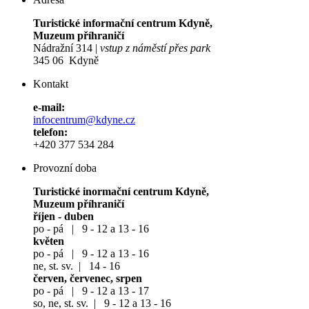
Turistické informační centrum Kdyně,
Muzeum příhraničí
Nádražní 314 |
vstup z náměstí přes park
345 06 Kdyně
Kontakt
e-mail:
infocentrum@kdyne.cz
telefon:
+420 377 534 284
Provozní doba
Turistické inormační centrum Kdyně,
Muzeum příhraničí
říjen - duben
po - pá | 9 - 12 a 13 - 16
květen
po - pá | 9 - 12 a 13 - 16
ne, st. sv. | 14 - 16
červen, červenec, srpen
po - pá | 9 - 12 a 13 - 17
so, ne, st. sv. | 9 - 12 a 13 - 16