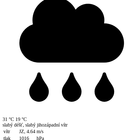
31 °C
19 °C
slabý déšť, slabý jihozápadní vítr
vítr
JZ, 4.64
m/s
tlak
1016
hPa