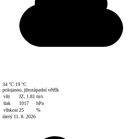
34 °C
19 °C
polojasno, jihozápadní větřík
vítr
JZ, 1.81
m/s
tlak
1017
hPa
vlhkost
25
%
úterý 11. 8. 2026