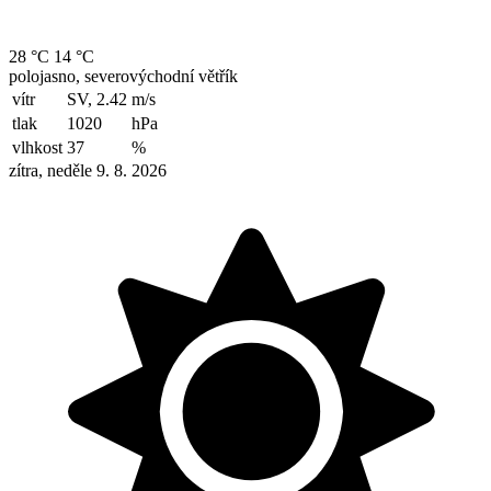
28 °C
14 °C
polojasno, severovýchodní větřík
vítr
SV, 2.42
m/s
tlak
1020
hPa
vlhkost
37
%
zítra, neděle 9. 8. 2026