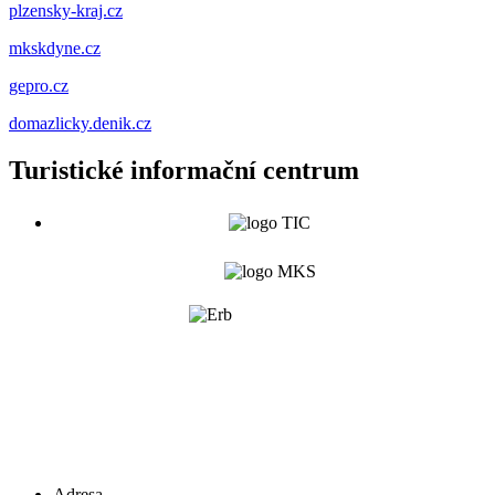
plzensky-kraj.cz
mkskdyne.cz
gepro.cz
domazlicky.denik.cz
Turistické informační centrum
Adresa