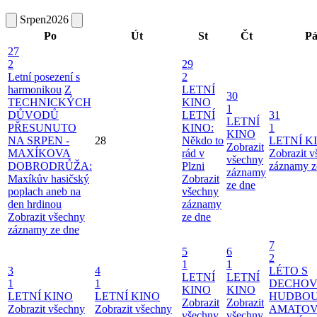
Srpen
2026
Po
Út
St
Čt
P
27
2
29
Letní posezení s
2
harmonikou
Z
LETNÍ
30
TECHNICKÝCH
KINO
1
DŮVODŮ
LETNÍ
31
LETNÍ
PŘESUNUTO
KINO:
1
KINO
NA SRPEN -
28
Někdo to
LETNÍ K
Zobrazit
MAXÍKOVA
rád v
Zobrazit 
všechny
DOBRODRŮŽA:
Plzni
záznamy z
záznamy
Maxíkův hasičský
Zobrazit
ze dne
poplach aneb na
všechny
den hrdinou
záznamy
Zobrazit všechny
ze dne
záznamy ze dne
7
5
6
2
1
1
3
4
LÉTO S
LETNÍ
LETNÍ
1
1
DECHO
KINO
KINO
LETNÍ KINO
LETNÍ KINO
HUDBOU
Zobrazit
Zobrazit
Zobrazit všechny
Zobrazit všechny
AMATO
všechny
všechny