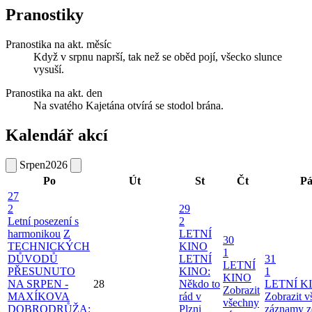
Pranostiky
Pranostika na akt. měsíc
Když v srpnu naprší, tak než se oběd pojí, všecko slunce
vysuší.
Pranostika na akt. den
Na svatého Kajetána otvírá se stodol brána.
Kalendář akcí
Srpen
2026
Po
Út
St
Čt
P
27
2
29
Letní posezení s
2
harmonikou
Z
LETNÍ
30
TECHNICKÝCH
KINO
1
DŮVODŮ
LETNÍ
31
LETNÍ
PŘESUNUTO
KINO:
1
KINO
NA SRPEN -
28
Někdo to
LETNÍ K
Zobrazit
MAXÍKOVA
rád v
Zobrazit 
všechny
DOBRODRŮŽA:
Plzni
záznamy z