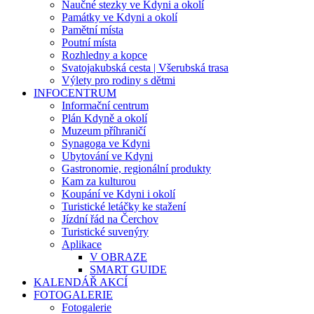
Naučné stezky ve Kdyni a okolí
Památky ve Kdyni a okolí
Pamětní místa
Poutní místa
Rozhledny a kopce
Svatojakubská cesta | Všerubská trasa
Výlety pro rodiny s dětmi
INFOCENTRUM
Informační centrum
Plán Kdyně a okolí
Muzeum příhraničí
Synagoga ve Kdyni
Ubytování ve Kdyni
Gastronomie, regionální produkty
Kam za kulturou
Koupání ve Kdyni i okolí
Turistické letáčky ke stažení
Jízdní řád na Čerchov
Turistické suvenýry
Aplikace
V OBRAZE
SMART GUIDE
KALENDÁŘ AKCÍ
FOTOGALERIE
Fotogalerie