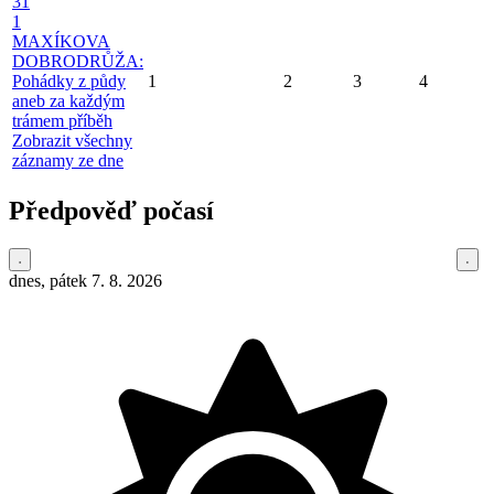
31
1
MAXÍKOVA
DOBRODRŮŽA:
Pohádky z půdy
1
2
3
4
aneb za každým
trámem příběh
Zobrazit všechny
záznamy ze dne
Předpověď počasí
dnes, pátek 7. 8. 2026