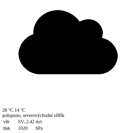
28 °C
14 °C
polojasno, severovýchodní větřík
vítr
SV, 2.42
m/s
tlak
1020
hPa