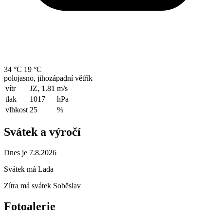
34 °C
19 °C
polojasno, jihozápadní větřík
vítr
JZ, 1.81
m/s
tlak
1017
hPa
vlhkost
25
%
Svátek a výročí
Dnes je 7.8.2026
Svátek má
Lada
Zítra má svátek
Soběslav
Fotoalerie