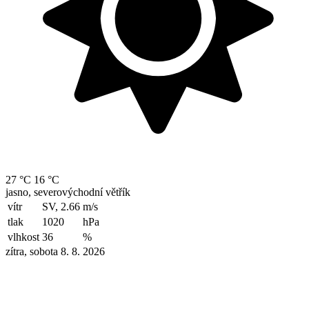
27 °C
16 °C
jasno, severovýchodní větřík
vítr
SV, 2.66
m/s
tlak
1020
hPa
vlhkost
36
%
zítra, sobota 8. 8. 2026