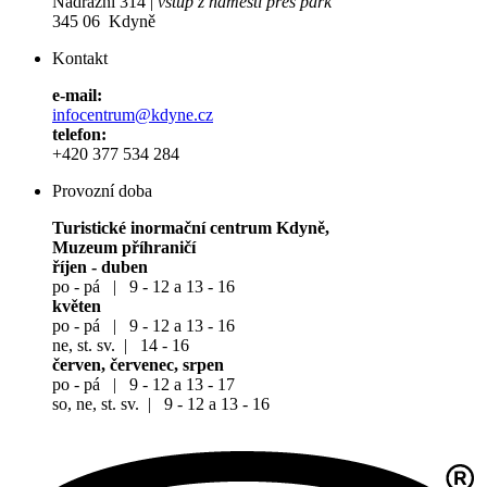
Nádražní 314 |
vstup z náměstí přes park
345 06 Kdyně
Kontakt
e-mail:
infocentrum@kdyne.cz
telefon:
+420 377 534 284
Provozní doba
Turistické inormační centrum Kdyně,
Muzeum příhraničí
říjen - duben
po - pá | 9 - 12 a 13 - 16
květen
po - pá | 9 - 12 a 13 - 16
ne, st. sv. | 14 - 16
červen, červenec, srpen
po - pá | 9 - 12 a 13 - 17
so, ne, st. sv. | 9 - 12 a 13 - 16