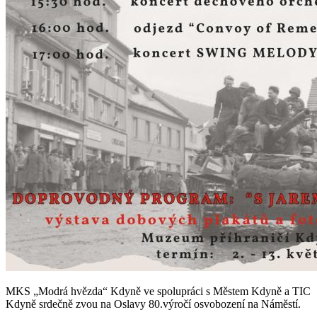
MKS „Modrá hvězda“ Kdyně ve spolupráci s Městem Kdyně a TIC
Kdyně srdečně zvou na Oslavy 80.výročí osvobození na Náměstí.