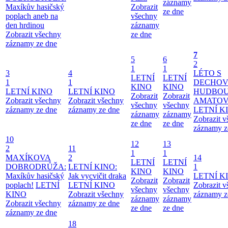
záznamy
Maxíkův hasičský
Zobrazit
ze dne
poplach aneb na
všechny
den hrdinou
záznamy
Zobrazit všechny
ze dne
záznamy ze dne
7
5
6
2
1
1
3
4
LÉTO S
LETNÍ
LETNÍ
1
1
DECHO
KINO
KINO
LETNÍ KINO
LETNÍ KINO
HUDBOU
Zobrazit
Zobrazit
Zobrazit všechny
Zobrazit všechny
AMATO
všechny
všechny
záznamy ze dne
záznamy ze dne
LETNÍ K
záznamy
záznamy
Zobrazit 
ze dne
ze dne
záznamy z
10
12
13
2
11
1
1
MAXÍKOVA
2
14
LETNÍ
LETNÍ
DOBRODRŮŽA:
LETNÍ KINO:
1
KINO
KINO
Maxíkův hasičský
Jak vycvičit draka
LETNÍ K
Zobrazit
Zobrazit
poplach!
LETNÍ
LETNÍ KINO
Zobrazit 
všechny
všechny
KINO
Zobrazit všechny
záznamy z
záznamy
záznamy
Zobrazit všechny
záznamy ze dne
ze dne
ze dne
záznamy ze dne
18