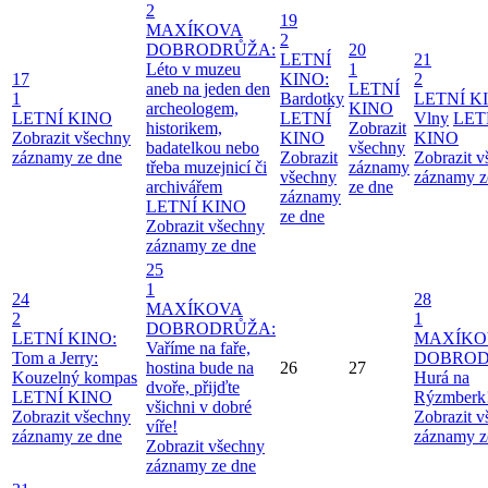
2
19
MAXÍKOVA
2
DOBRODRŮŽA:
20
LETNÍ
21
Léto v muzeu
1
17
KINO:
2
aneb na jeden den
LETNÍ
1
Bardotky
LETNÍ K
archeologem,
KINO
LETNÍ KINO
LETNÍ
Vlny
LET
historikem,
Zobrazit
Zobrazit všechny
KINO
KINO
badatelkou nebo
všechny
záznamy ze dne
Zobrazit
Zobrazit 
třeba muzejnicí či
záznamy
všechny
záznamy z
archivářem
ze dne
záznamy
LETNÍ KINO
ze dne
Zobrazit všechny
záznamy ze dne
25
1
24
28
MAXÍKOVA
2
1
DOBRODRŮŽA:
LETNÍ KINO:
MAXÍKO
Vaříme na faře,
Tom a Jerry:
DOBROD
hostina bude na
26
27
Kouzelný kompas
Hurá na
dvoře, přijďte
LETNÍ KINO
Rýzmberk
všichni v dobré
Zobrazit všechny
Zobrazit 
víře!
záznamy ze dne
záznamy z
Zobrazit všechny
záznamy ze dne