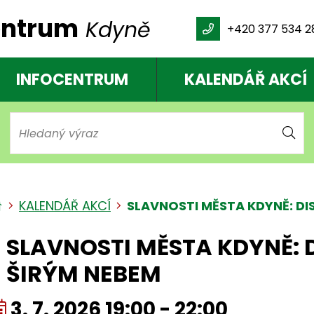
entrum
Kdyně
+420 377 534 2
INFOCENTRUM
KALENDÁŘ AKCÍ
Hle
Úvodní stránka
KALENDÁŘ AKCÍ
SLAVNOSTI MĚSTA KDYNĚ: DI
SLAVNOSTI MĚSTA KDYNĚ: 
ŠIRÝM NEBEM
Kdy:
3. 7. 2026 19:00 - 22:00