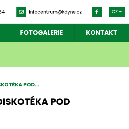
Česk
CZ
84
infocentrum@kdyne.cz
FOTOGALERIE
KONTAKT
dat
SKOTÉKA POD...
DISKOTÉKA POD