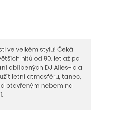
ti ve velkém stylu! Čeká
ětších hitů od 90. let až po
í oblíbených DJ Alles-io a
 užít letní atmosféru, tanec,
pod otevřeným nebem na
.