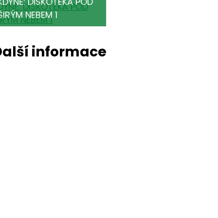
KDYNĚ: DISKOTÉKA POD
ŠIRÝM NEBEM 1
alší informace
dresa místa konání
áměstí, Kdyně
asová náročnost
oba trvání: 180 minut
rganizátor
ěstské kulturní středisko Modrá hvězda Kdyně
droj:
Modrá hvězda Kdyně
atum vložení:
7. 5. 2026 15:11
atum poslední aktualizace:
7. 5. 2026