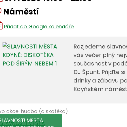
Kde:
Náměstí
Přidat do Google kalendáře
Rozjedeme slavnos
vás večer plný nejv
současnost v podán
DJ Špunt. Přijďte si
drinky a zábavu 
Kdyňském náměstí
yp akce: hudba (diskotéka)
SLAVNOSTI MĚSTA