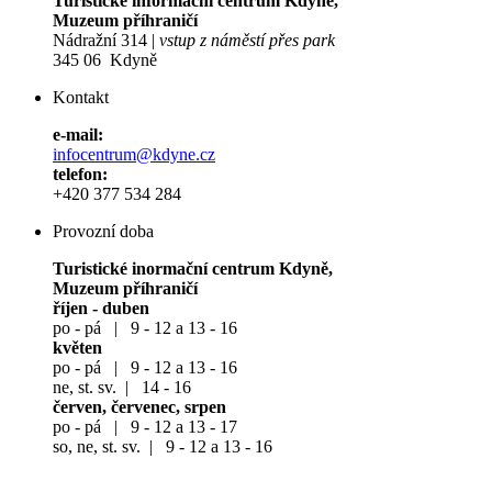
Aktuální informace od nás
Přímo ve vašem telefonu
Více o aplikaci
Stáhněte si naši mobilní aplikaci na
www.kudyznudy.cz
plzensky-kraj.cz
mkskdyne.cz
gepro.cz
domazlicky.denik.cz
Turistické informační centrum