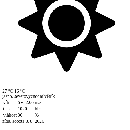
27 °C
16 °C
jasno, severovýchodní větřík
vítr
SV, 2.66
m/s
tlak
1020
hPa
vlhkost
36
%
zítra, sobota 8. 8. 2026