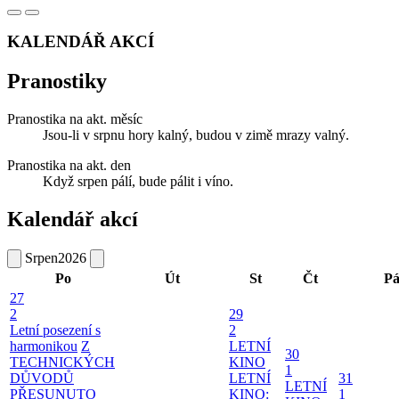
KALENDÁŘ AKCÍ
Pranostiky
Pranostika na akt. měsíc
Jsou-li v srpnu hory kalný, budou v zimě mrazy valný.
Pranostika na akt. den
Když srpen pálí, bude pálit i víno.
Kalendář akcí
Srpen
2026
Po
Út
St
Čt
P
27
2
29
Letní posezení s
2
harmonikou
Z
LETNÍ
30
TECHNICKÝCH
KINO
1
DŮVODŮ
LETNÍ
31
LETNÍ
PŘESUNUTO
KINO:
1