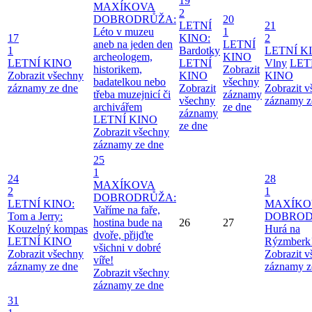
19
MAXÍKOVA
2
DOBRODRŮŽA:
20
LETNÍ
21
Léto v muzeu
1
17
KINO:
2
aneb na jeden den
LETNÍ
1
Bardotky
LETNÍ K
archeologem,
KINO
LETNÍ KINO
LETNÍ
Vlny
LET
historikem,
Zobrazit
Zobrazit všechny
KINO
KINO
badatelkou nebo
všechny
záznamy ze dne
Zobrazit
Zobrazit 
třeba muzejnicí či
záznamy
všechny
záznamy z
archivářem
ze dne
záznamy
LETNÍ KINO
ze dne
Zobrazit všechny
záznamy ze dne
25
1
24
28
MAXÍKOVA
2
1
DOBRODRŮŽA:
LETNÍ KINO:
MAXÍKO
Vaříme na faře,
Tom a Jerry:
DOBROD
hostina bude na
26
27
Kouzelný kompas
Hurá na
dvoře, přijďte
LETNÍ KINO
Rýzmberk
všichni v dobré
Zobrazit všechny
Zobrazit 
víře!
záznamy ze dne
záznamy z
Zobrazit všechny
záznamy ze dne
31