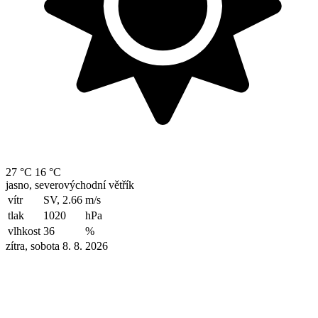
27 °C
16 °C
jasno, severovýchodní větřík
vítr
SV, 2.66
m/s
tlak
1020
hPa
vlhkost
36
%
zítra, sobota 8. 8. 2026