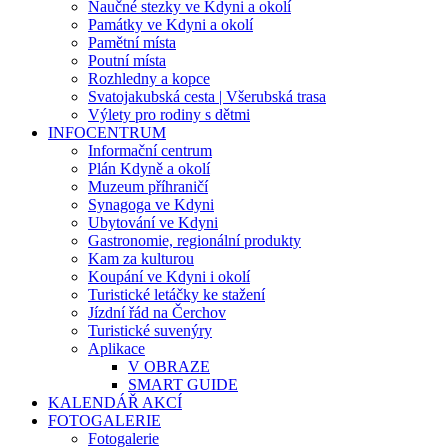
Naučné stezky ve Kdyni a okolí
Památky ve Kdyni a okolí
Pamětní místa
Poutní místa
Rozhledny a kopce
Svatojakubská cesta | Všerubská trasa
Výlety pro rodiny s dětmi
INFOCENTRUM
Informační centrum
Plán Kdyně a okolí
Muzeum příhraničí
Synagoga ve Kdyni
Ubytování ve Kdyni
Gastronomie, regionální produkty
Kam za kulturou
Koupání ve Kdyni i okolí
Turistické letáčky ke stažení
Jízdní řád na Čerchov
Turistické suvenýry
Aplikace
V OBRAZE
SMART GUIDE
KALENDÁŘ AKCÍ
FOTOGALERIE
Fotogalerie