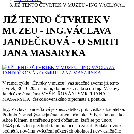
JIŽ TENTO ČTVRTEK V MUZEU - ING.VÁCLAVA...
JIŽ TENTO ČTVRTEK V
MUZEU - ING.VÁCLAVA
JANDEČKOVÁ - O SMRTI
JANA MASARYKA
V rámci cyklu „Čtvrtky v muzeu“ vás srdečně zveme již tento
čtvrtek, 30.10.2025 k nám, do muzea, na besedu Ing. Václavy
Jandečkové na téma VYŠETŘOVÁNÍ SMRTI JANA
MASARYKA, československého diplomata a politika.
Ing. Václava Jandečková je spisovatelka, publicistka a badatelka.
Podrobně se zabývá zejména provokační akcí StB, známou jako
Akce Kámen, namířenou proti občanům, kteří se po únoru
1948 pokusili o přechod státní hranice na západ. Podala rovněž
podnět k novému vyšetření některých okolností nevyjasněného