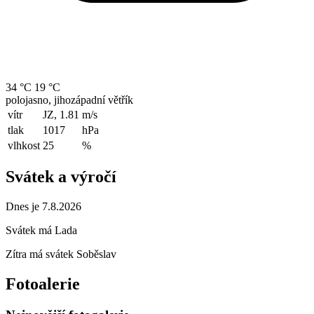
34 °C
19 °C
polojasno, jihozápadní větřík
vítr
JZ, 1.81
m/s
tlak
1017
hPa
vlhkost
25
%
Svátek a výročí
Dnes je 7.8.2026
Svátek má
Lada
Zítra má svátek
Soběslav
Fotoalerie