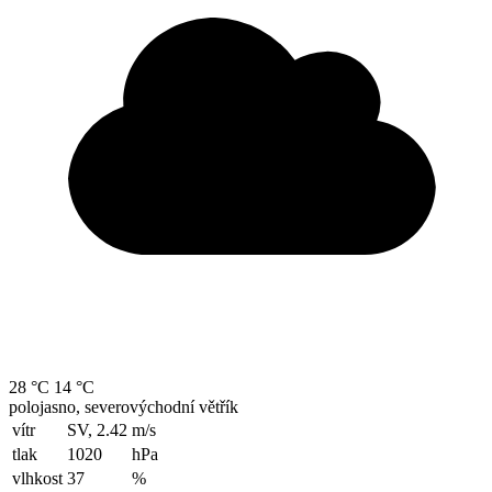
28 °C
14 °C
polojasno, severovýchodní větřík
vítr
SV, 2.42
m/s
tlak
1020
hPa
vlhkost
37
%