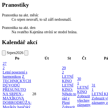
Pranostiky
Pranostika na akt. měsíc
Co srpen neuvaří, to už září nedosmaží.
Pranostika na akt. den
Na svatého Kajetána otvírá se stodol brána.
Kalendář akcí
Srpen
2026
Po
Út
St
Čt
P
27
2
29
Letní posezení s
2
harmonikou
Z
LETNÍ
30
TECHNICKÝCH
KINO
1
DŮVODŮ
LETNÍ
31
LETNÍ
PŘESUNUTO
KINO:
1
KINO
NA SRPEN -
28
Někdo to
LETNÍ K
Zobrazit
MAXÍKOVA
rád v
Zobrazit 
všechny
DOBRODRŮŽA:
Plzni
záznamy z
záznamy
Maxíkův hasičský
Zobrazit