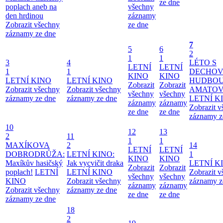
ze dne
poplach aneb na
všechny
den hrdinou
záznamy
Zobrazit všechny
ze dne
záznamy ze dne
7
5
6
2
1
1
3
4
LÉTO S
LETNÍ
LETNÍ
1
1
DECHO
KINO
KINO
LETNÍ KINO
LETNÍ KINO
HUDBOU
Zobrazit
Zobrazit
Zobrazit všechny
Zobrazit všechny
AMATO
všechny
všechny
záznamy ze dne
záznamy ze dne
LETNÍ K
záznamy
záznamy
Zobrazit 
ze dne
ze dne
záznamy z
10
12
13
2
11
1
1
MAXÍKOVA
2
14
LETNÍ
LETNÍ
DOBRODRŮŽA:
LETNÍ KINO:
1
KINO
KINO
Maxíkův hasičský
Jak vycvičit draka
LETNÍ K
Zobrazit
Zobrazit
poplach!
LETNÍ
LETNÍ KINO
Zobrazit 
všechny
všechny
KINO
Zobrazit všechny
záznamy z
záznamy
záznamy
Zobrazit všechny
záznamy ze dne
ze dne
ze dne
záznamy ze dne
18
2