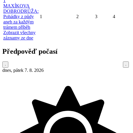
1
MAXÍKOVA
DOBRODRŮŽA:
Pohádky z půdy
1
2
3
4
aneb za každým
trámem příběh
Zobrazit všechny
záznamy ze dne
Předpověď počasí
dnes, pátek 7. 8. 2026