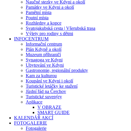
Naučné stezky ve Kdyni a okolí
Památky ve Kdyni a okolí
Pamětní místa
Poutní místa
Rozhledny a kopce
Svatojakubská cesta | Všerubská trasa
Výlety pro rodiny s dětmi
INFOCENTRUM
Informační centrum
Plán Kdyně a okolí
Muzeum příhraničí
Synagoga ve Kdyni
Ubytování ve Kdyni
Gastronomie, regionální produkty
Kam za kulturou
Koupání ve Kdyni i okolí
Turistické letáčky ke stažení
Jízdní řád na Čerchov
Turistické suvenýry
Aplikace
V OBRAZE
SMART GUIDE
KALENDÁŘ AKCÍ
FOTOGALERIE
Fotogalerie