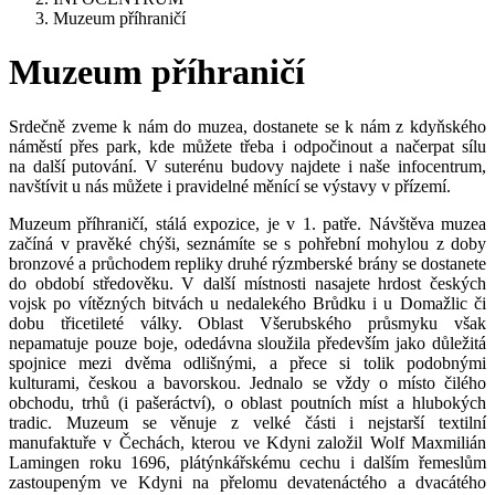
Muzeum příhraničí
Muzeum příhraničí
Srdečně zveme k nám do muzea, dostanete se k nám z kdyňského
náměstí přes park, kde můžete třeba i odpočinout a načerpat sílu
na další putování. V suterénu budovy najdete i naše infocentrum,
navštívit u nás můžete i pravidelné měnící se výstavy v přízemí.
Muzeum příhraničí, stálá expozice, je v 1. patře. Návštěva muzea
začíná v pravěké chýši, seznámíte se s pohřební mohylou z doby
bronzové a průchodem repliky druhé rýzmberské brány se dostanete
do období středověku. V další místnosti nasajete hrdost českých
vojsk po vítězných bitvách u nedalekého Brůdku i u Domažlic či
dobu třicetileté války. Oblast Všerubského průsmyku však
nepamatuje pouze boje, odedávna sloužila především jako důležitá
spojnice mezi dvěma odlišnými, a přece si tolik podobnými
kulturami, českou a bavorskou. Jednalo se vždy o místo čilého
obchodu, trhů (i pašeráctví), o oblast poutních míst a hlubokých
tradic. Muzeum se věnuje z velké části i nejstarší textilní
manufaktuře v Čechách, kterou ve Kdyni založil Wolf Maxmilián
Lamingen roku 1696, plátýnkářskému cechu i dalším řemeslům
zastoupeným ve Kdyni na přelomu devatenáctého a dvacátého