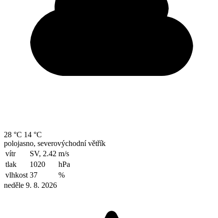
28 °C
14 °C
polojasno, severovýchodní větřík
vítr
SV, 2.42
m/s
tlak
1020
hPa
vlhkost
37
%
neděle 9. 8. 2026