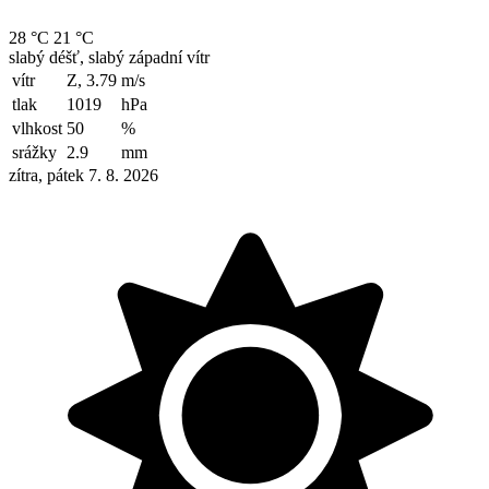
28 °C
21 °C
slabý déšť, slabý západní vítr
vítr
Z, 3.79
m/s
tlak
1019
hPa
vlhkost
50
%
srážky
2.9
mm
zítra, pátek 7. 8. 2026