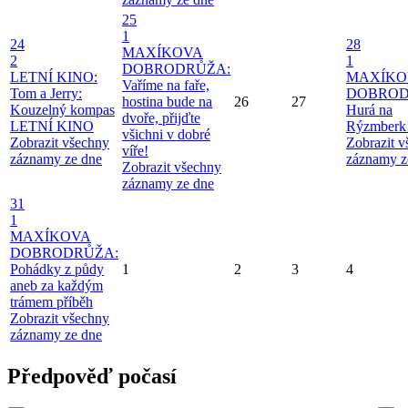
25
1
24
28
MAXÍKOVA
2
1
DOBRODRŮŽA:
LETNÍ KINO:
MAXÍKO
Vaříme na faře,
Tom a Jerry:
DOBROD
hostina bude na
26
27
Kouzelný kompas
Hurá na
dvoře, přijďte
LETNÍ KINO
Rýzmberk
všichni v dobré
Zobrazit všechny
Zobrazit 
víře!
záznamy ze dne
záznamy z
Zobrazit všechny
záznamy ze dne
31
1
MAXÍKOVA
DOBRODRŮŽA:
Pohádky z půdy
1
2
3
4
aneb za každým
trámem příběh
Zobrazit všechny
záznamy ze dne
Předpověď počasí