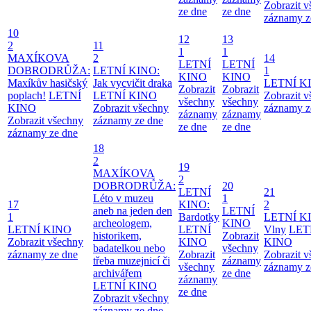
Zobrazit 
ze dne
ze dne
záznamy z
10
12
13
2
11
1
1
MAXÍKOVA
2
14
LETNÍ
LETNÍ
DOBRODRŮŽA:
LETNÍ KINO:
1
KINO
KINO
Maxíkův hasičský
Jak vycvičit draka
LETNÍ K
Zobrazit
Zobrazit
poplach!
LETNÍ
LETNÍ KINO
Zobrazit 
všechny
všechny
KINO
Zobrazit všechny
záznamy z
záznamy
záznamy
Zobrazit všechny
záznamy ze dne
ze dne
ze dne
záznamy ze dne
18
2
19
MAXÍKOVA
2
DOBRODRŮŽA:
20
LETNÍ
21
Léto v muzeu
1
17
KINO:
2
aneb na jeden den
LETNÍ
1
Bardotky
LETNÍ K
archeologem,
KINO
LETNÍ KINO
LETNÍ
Vlny
LET
historikem,
Zobrazit
Zobrazit všechny
KINO
KINO
badatelkou nebo
všechny
záznamy ze dne
Zobrazit
Zobrazit 
třeba muzejnicí či
záznamy
všechny
záznamy z
archivářem
ze dne
záznamy
LETNÍ KINO
ze dne
Zobrazit všechny
záznamy ze dne