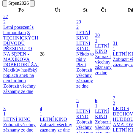
Srpen
2026
Po
Út
St
Čt
P
27
2
29
Letní posezení s
2
harmonikou
Z
LETNÍ
30
TECHNICKÝCH
KINO
1
DŮVODŮ
LETNÍ
31
LETNÍ
PŘESUNUTO
KINO:
1
KINO
NA SRPEN -
28
Někdo to
LETNÍ K
Zobrazit
MAXÍKOVA
rád v
Zobrazit 
všechny
DOBRODRŮŽA:
Plzni
záznamy z
záznamy
Maxíkův hasičský
Zobrazit
ze dne
poplach aneb na
všechny
den hrdinou
záznamy
Zobrazit všechny
ze dne
záznamy ze dne
7
5
6
2
1
1
3
4
LÉTO S
LETNÍ
LETNÍ
1
1
DECHO
KINO
KINO
LETNÍ KINO
LETNÍ KINO
HUDBOU
Zobrazit
Zobrazit
Zobrazit všechny
Zobrazit všechny
AMATO
všechny
všechny
záznamy ze dne
záznamy ze dne
LETNÍ K
záznamy
záznamy