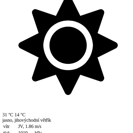
31 °C
14 °C
jasno, jihovýchodní větřík
vítr
JV, 1.86
m/s
tlak
1019
hPa