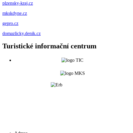
plzensky-kraj.cz
mkskdyne.cz
gepro.cz
domazlicky.denik.cz
Turistické informační centrum