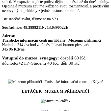
století. V expozici najdete průřez dějinami města až do dnešní doby.
Ojedinělé muzeum zaujme každého svou rozmanitostí, a především
neobvyklými průhledy z jedné místnosti do druhé.
Jste srdečně zváni, těšíme se na Vás.
Souřadnice: 49.3898211N, 13.0390522E
Adresa:
Turistické informační centrum Kdyně | Muzeum příhraničí
Nádražní 314 / vchod z náměstí hlavní branou přes park
345 06 Kdyně
Vstupné do muzea, synagogy:
dospělí 60 Kč,
důchodci+ZTP+Studenti 40 Kč, děti 30 Kč
LETÁČEK | MUZEUM PŘÍHRANIČÍ