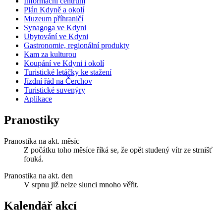
Informační centrum
Plán Kdyně a okolí
Muzeum příhraničí
Synagoga ve Kdyni
Ubytování ve Kdyni
Gastronomie, regionální produkty
Kam za kulturou
Koupání ve Kdyni i okolí
Turistické letáčky ke stažení
Jízdní řád na Čerchov
Turistické suvenýry
Aplikace
Pranostiky
Pranostika na akt. měsíc
Z počátku toho měsíce říká se, že opět studený vítr ze strnišť
fouká.
Pranostika na akt. den
V srpnu již nelze slunci mnoho věřit.
Kalendář akcí