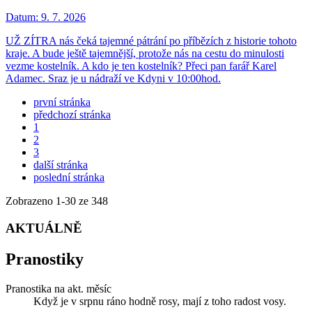
Datum:
9. 7. 2026
UŽ ZÍTRA nás čeká tajemné pátrání po příbězích z historie tohoto
kraje. A bude ještě tajemnější, protože nás na cestu do minulosti
vezme kostelník. A kdo je ten kostelník? Přeci pan farář Karel
Adamec. Sraz je u nádraží ve Kdyni v 10:00hod.
první stránka
předchozí stránka
1
2
3
další stránka
poslední stránka
Zobrazeno
1
-
30
ze 348
AKTUÁLNĚ
Pranostiky
Pranostika na akt. měsíc
Když je v srpnu ráno hodně rosy, mají z toho radost vosy.