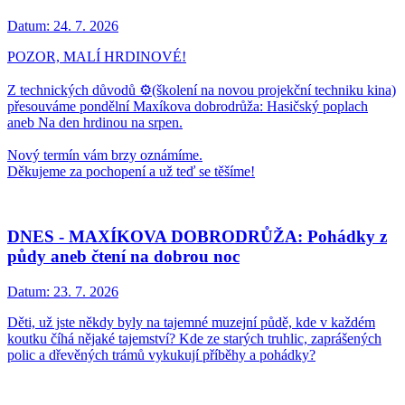
Datum:
24. 7. 2026
POZOR, MALÍ HRDINOVÉ!
Z technických důvodů ⚙️(školení na novou projekční techniku kina)
přesouváme pondělní Maxíkova dobrodrůža: Hasičský poplach
aneb Na den hrdinou na srpen.
Nový termín vám brzy oznámíme.
Děkujeme za pochopení a už teď se těšíme!
DNES - MAXÍKOVA DOBRODRŮŽA: Pohádky z
půdy aneb čtení na dobrou noc
Datum:
23. 7. 2026
Děti, už jste někdy byly na tajemné muzejní půdě, kde v každém
koutku číhá nějaké tajemství? Kde ze starých truhlic, zaprášených
polic a dřevěných trámů vykukují příběhy a pohádky?