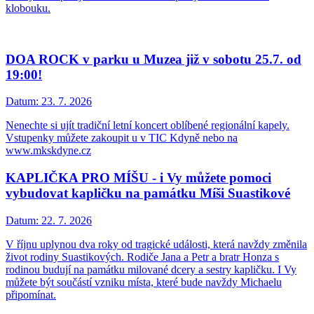
klobouku.
DOA ROCK v parku u Muzea již v sobotu 25.7. od
19:00!
Datum:
23. 7. 2026
Nenechte si ujít tradiční letní koncert oblíbené regionální kapely.
Vstupenky můžete zakoupit u v TIC Kdyně nebo na
www.mkskdyne.cz
KAPLIČKA PRO MÍŠU - i Vy můžete pomoci
vybudovat kapličku na památku Míši Suastikové
Datum:
22. 7. 2026
V říjnu uplynou dva roky od tragické události, která navždy změnila
život rodiny Suastikových. Rodiče Jana a Petr a bratr Honza s
rodinou budují na památku milované dcery a sestry kapličku. I Vy
můžete být součástí vzniku místa, které bude navždy Michaelu
připomínat.