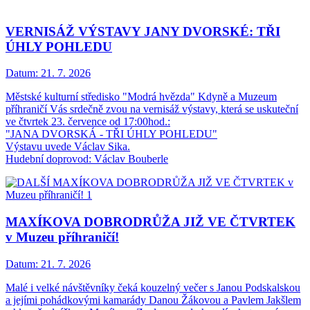
VERNISÁŽ VÝSTAVY JANY DVORSKÉ: TŘI
ÚHLY POHLEDU
Datum:
21. 7. 2026
Městské kulturní středisko "Modrá hvězda" Kdyně a Muzeum
příhraničí Vás srdečně zvou na vernisáž výstavy, která se uskuteční
ve čtvrtek 23. července od 17:00hod.:
"JANA DVORSKÁ - TŘI ÚHLY POHLEDU"
Výstavu uvede Václav Sika.
Hudební doprovod: Václav Bouberle
MAXÍKOVA DOBRODRŮŽA JIŽ VE ČTVRTEK
v Muzeu příhraničí!
Datum:
21. 7. 2026
Malé i velké návštěvníky čeká kouzelný večer s Janou Podskalskou
a jejími pohádkovými kamarády Danou Žákovou a Pavlem Jakšlem