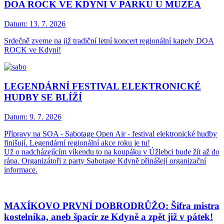
DOA ROCK VE KDYNI V PARKU U MUZEA
Datum:
13. 7. 2026
Srdečně zveme na již tradiční letní koncert regionální kapely DOA
ROCK ve Kdyni!
LEGENDÁRNÍ FESTIVAL ELEKTRONICKÉ
HUDBY SE BLÍŽÍ
Datum:
9. 7. 2026
Přípravy na SOA - Sabotage Open Air - festival elektronické hudby
finišují. Legendární regionální akce roku je tu!
Už o nadcházejícím víkendu to na koupáku v Úžlebci bude žít až do
rána. Organizátoři z party Sabotage Kdyně přinášejí organizační
informace.
MAXÍKOVO PRVNÍ DOBRODRŮŽO: Šifra mistra
kostelníka, aneb špacír ze Kdyně a zpět již v pátek!