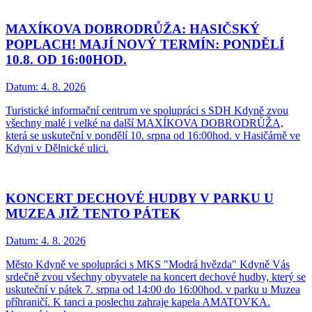
MAXÍKOVA DOBRODRŮŽA: HASIČSKÝ
POPLACH! MAJÍ NOVÝ TERMÍN: PONDĚLÍ
10.8. OD 16:00HOD.
Datum:
4. 8. 2026
Turistické informační centrum ve spolupráci s SDH Kdyně zvou
všechny malé i velké na další MAXÍKOVA DOBRODRŮŽA,
která se uskuteční v pondělí 10. srpna od 16:00hod. v Hasičárně ve
Kdyni v Dělnické ulici.
KONCERT DECHOVÉ HUDBY V PARKU U
MUZEA JIŽ TENTO PÁTEK
Datum:
4. 8. 2026
Město Kdyně ve spolupráci s MKS "Modrá hvězda" Kdyně Vás
srdečně zvou všechny obyvatele na koncert dechové hudby, který se
uskuteční v pátek 7. srpna od 14:00 do 16:00hod. v parku u Muzea
příhraničí. K tanci a poslechu zahraje kapela AMATOVKA.