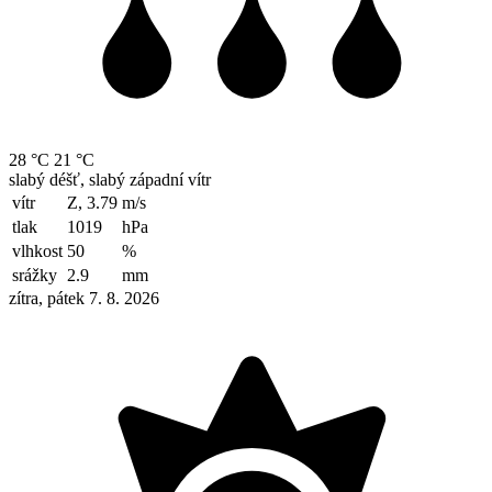
28 °C
21 °C
slabý déšť, slabý západní vítr
vítr
Z, 3.79
m/s
tlak
1019
hPa
vlhkost
50
%
srážky
2.9
mm
zítra, pátek 7. 8. 2026