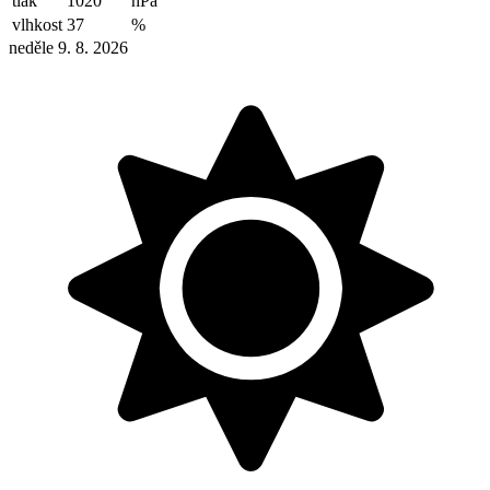
tlak
1020
hPa
vlhkost
37
%
neděle 9. 8. 2026