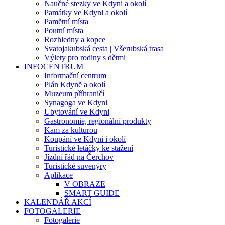
Naučné stezky ve Kdyni a okolí
Památky ve Kdyni a okolí
Pamětní místa
Poutní místa
Rozhledny a kopce
Svatojakubská cesta | Všerubská trasa
Výlety pro rodiny s dětmi
INFOCENTRUM
Informační centrum
Plán Kdyně a okolí
Muzeum příhraničí
Synagoga ve Kdyni
Ubytování ve Kdyni
Gastronomie, regionální produkty
Kam za kulturou
Koupání ve Kdyni i okolí
Turistické letáčky ke stažení
Jízdní řád na Čerchov
Turistické suvenýry
Aplikace
V OBRAZE
SMART GUIDE
KALENDÁŘ AKCÍ
FOTOGALERIE
Fotogalerie