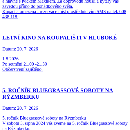
a hlavně s lvíčkem Maxíkem. Za doprovodu houslí a kytary vás
zavedou přímo do pohádkového světa.
Kapacita omezena - rezervace míst prostřednictvím SMS na tel. 608
438 118.
LETNÍ KINO NA KOUPALIŠTI V HLUBOKÉ
Datum:
20. 7. 2026
1.8.2026
Po setmění 21.00 -21.30
Občerstvení zajištěno.
5. ROČNÍK BLUEGRASSOVÉ SOBOTY NA
RÝZMBERKU
Datum:
20. 7. 2026
5. ročník Bluegrassové soboty na Rýzmberku
V sobotu 3. srpna 2024 vás zveme na 5. ročník Bluegrassové soboty
na Rýzmberku.