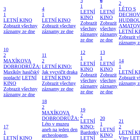
5
6
2
1
1
3
4
LÉTO S
LETNÍ
LETNÍ
1
1
DECHO
KINO
KINO
LETNÍ KINO
LETNÍ KINO
HUDBOU
Zobrazit
Zobrazit
Zobrazit všechny
Zobrazit všechny
AMATO
všechny
všechny
záznamy ze dne
záznamy ze dne
LETNÍ K
záznamy
záznamy
Zobrazit 
ze dne
ze dne
záznamy z
10
12
13
2
11
1
1
MAXÍKOVA
2
14
LETNÍ
LETNÍ
DOBRODRŮŽA:
LETNÍ KINO:
1
KINO
KINO
Maxíkův hasičský
Jak vycvičit draka
LETNÍ K
Zobrazit
Zobrazit
poplach!
LETNÍ
LETNÍ KINO
Zobrazit 
všechny
všechny
KINO
Zobrazit všechny
záznamy z
záznamy
záznamy
Zobrazit všechny
záznamy ze dne
ze dne
ze dne
záznamy ze dne
18
2
19
MAXÍKOVA
2
DOBRODRŮŽA:
20
LETNÍ
21
Léto v muzeu
1
17
KINO:
2
aneb na jeden den
LETNÍ
1
Bardotky
LETNÍ K
archeologem,
KINO
LETNÍ KINO
LETNÍ
Vlny
LET