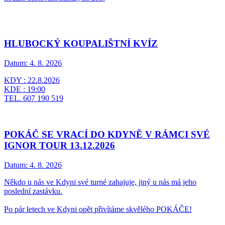
HLUBOCKÝ KOUPALIŠTNÍ KVÍZ
Datum:
4. 8. 2026
KDY : 22.8.2026
KDE : 19:00
TEL. 607 190 519
POKÁČ SE VRACÍ DO KDYNĚ V RÁMCI SVÉ
IGNOR TOUR 13.12.2026
Datum:
4. 8. 2026
Někdo u nás ve Kdyni své turné zahajuje, jiný u nás má jeho
poslední zastávku.
Po pár letech ve Kdyni opět přivítáme skvělého POKÁČE!