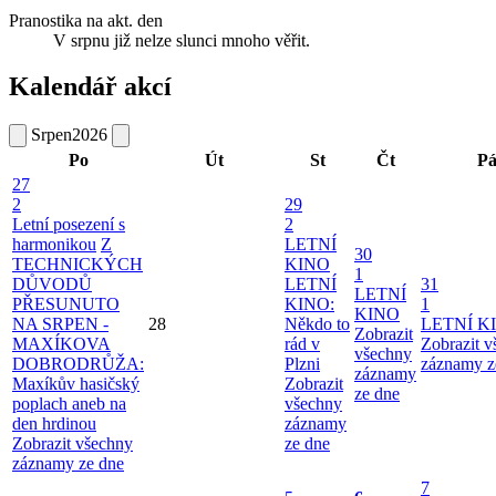
Pranostika na akt. den
V srpnu již nelze slunci mnoho věřit.
Kalendář akcí
Srpen
2026
Po
Út
St
Čt
P
27
2
29
Letní posezení s
2
harmonikou
Z
LETNÍ
30
TECHNICKÝCH
KINO
1
DŮVODŮ
LETNÍ
31
LETNÍ
PŘESUNUTO
KINO:
1
KINO
NA SRPEN -
28
Někdo to
LETNÍ K
Zobrazit
MAXÍKOVA
rád v
Zobrazit 
všechny
DOBRODRŮŽA:
Plzni
záznamy z
záznamy
Maxíkův hasičský
Zobrazit
ze dne
poplach aneb na
všechny
den hrdinou
záznamy
Zobrazit všechny
ze dne
záznamy ze dne
7