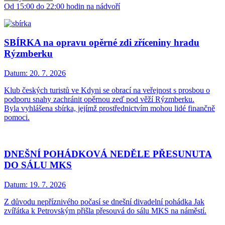
Od 15:00 do 22:00 hodin na nádvoří
SBÍRKA na opravu opěrné zdi zříceniny hradu
Rýzmberku
Datum:
20. 7. 2026
Klub českých turistů ve Kdyni se obrací na veřejnost s prosbou o
podporu snahy zachránit opěrnou zeď pod věží Rýzmberku.
Byla vyhlášena sbírka, jejímž prostřednictvím mohou lidé finančně
pomoci.
DNEŠNÍ POHÁDKOVÁ NEDĚLE PŘESUNUTA
DO SÁLU MKS
Datum:
19. 7. 2026
Z důvodu nepříznivého počasí se dnešní divadelní pohádka Jak
zvířátka k Petrovským přišla přesouvá do sálu MKS na náměstí.