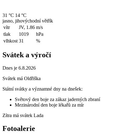
31 °C
14 °C
jasno, jihovýchodní větřík
vítr
JV, 1.86
m/s
tlak
1019
hPa
vlhkost
31
%
Svátek a výročí
Dnes je 6.8.2026
Svátek má
Oldřiška
Státní svátky a významné dny na dnešek:
Světový den boje za zákaz jaderných zbraní
Mezinárodní den boje lékařů za mír
Zítra má svátek
Lada
Fotoalerie