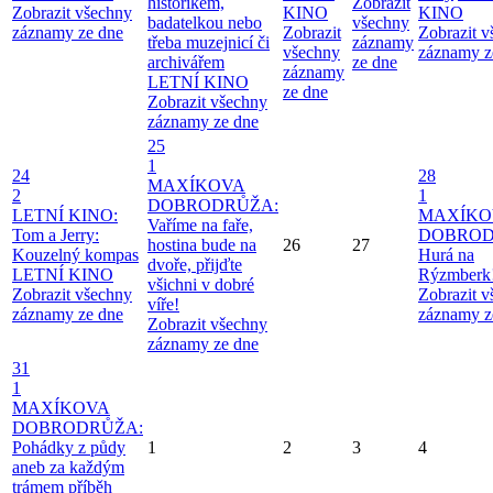
historikem,
Zobrazit
Zobrazit všechny
KINO
KINO
badatelkou nebo
všechny
záznamy ze dne
Zobrazit
Zobrazit 
třeba muzejnicí či
záznamy
všechny
záznamy z
archivářem
ze dne
záznamy
LETNÍ KINO
ze dne
Zobrazit všechny
záznamy ze dne
25
1
24
28
MAXÍKOVA
2
1
DOBRODRŮŽA:
LETNÍ KINO:
MAXÍKO
Vaříme na faře,
Tom a Jerry:
DOBROD
hostina bude na
26
27
Kouzelný kompas
Hurá na
dvoře, přijďte
LETNÍ KINO
Rýzmberk
všichni v dobré
Zobrazit všechny
Zobrazit 
víře!
záznamy ze dne
záznamy z
Zobrazit všechny
záznamy ze dne
31
1
MAXÍKOVA
DOBRODRŮŽA:
Pohádky z půdy
1
2
3
4
aneb za každým
trámem příběh