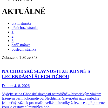
AKTUÁLNĚ
první stránka
předchozí stránka
1
2
3
další stránka
poslední stránka
Zobrazeno
1
-
30
ze 348
NA CHODSKÉ SLAVNOSTI ZE KDYNĚ S
LEGENDÁRNÍ ŠLECHTIČNOU
Datum:
4. 8. 2026
Vydejte se na Chodské slavnosti netradičně – historickým vlakem
taženým parní lokomotivou Šlechtična. Slavnostní jízda nabídne
jedinečný zážitek pro malé i velké milovníky železnice a připomene
kouzlo cestování minulých dob.