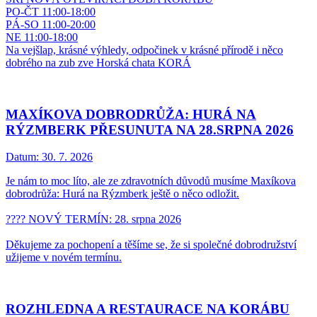
PO-ČT 11:00-18:00
PÁ-SO 11:00-20:00
NE 11:00-18:00
Na vejšlap, krásné výhledy, odpočinek v krásné přírodě i něco
dobrého na zub zve Horská chata KORÁ
MAXÍKOVA DOBRODRŮŽA: HURÁ NA
RÝZMBERK PŘESUNUTA NA 28.SRPNA 2026
Datum:
30. 7. 2026
Je nám to moc líto, ale ze zdravotních důvodů musíme Maxíkova
dobrodrůža: Hurá na Rýzmberk ještě o něco odložit.
???? NOVÝ TERMÍN: 28. srpna 2026
Děkujeme za pochopení a těšíme se, že si společné dobrodružství
užijeme v novém termínu.
ROZHLEDNA A RESTAURACE NA KORÁBU