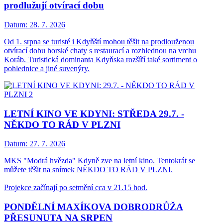
prodlužují otvírací dobu
Datum:
28. 7. 2026
Od 1. srpna se turisté i Kdyňští mohou těšit na prodlouženou
otvírací dobu horské chaty s restaurací a rozhlednou na vrchu
Koráb. Turistická dominanta Kdyňska rozšíří také sortiment o
pohlednice a jiné suvenýry.
LETNÍ KINO VE KDYNI: STŘEDA 29.7. -
NĚKDO TO RÁD V PLZNI
Datum:
27. 7. 2026
MKS "Modrá hvězda" Kdyně zve na letní kino. Tentokrát se
můžete těšit na snímek NĚKDO TO RÁD V PLZNI.
Projekce začínají po setmění cca v 21.15 hod.
PONDĚLNÍ MAXÍKOVA DOBRODRŮŽA
PŘESUNUTA NA SRPEN