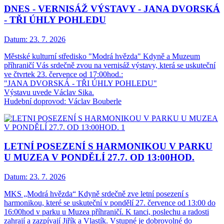
DNES - VERNISÁŽ VÝSTAVY - JANA DVORSKÁ
- TŘI ÚHLY POHLEDU
Datum:
23. 7. 2026
Městské kulturní středisko "Modrá hvězda" Kdyně a Muzeum
příhraničí Vás srdečně zvou na vernisáž výstavy, která se uskuteční
ve čtvrtek 23. července od 17:00hod.:
"JANA DVORSKÁ - TŘI ÚHLY POHLEDU"
Výstavu uvede Václav Sika.
Hudební doprovod: Václav Bouberle
LETNÍ POSEZENÍ S HARMONIKOU V PARKU
U MUZEA V PONDĚLÍ 27.7. OD 13:00HOD.
Datum:
23. 7. 2026
MKS „Modrá hvězda“ Kdyně srdečně zve letní posezení s
harmonikou, které se uskuteční v pondělí 27. července od 13:00 do
16:00hod v parku u Muzea příhraničí. K tanci, poslechu a radosti
zahrají a zazpívají Jiřík a Vlastík. Vstupné je dobrovolné do