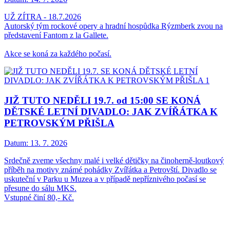
UŽ ZÍTRA - 18.7.2026
Autorský tým rockové opery a hradní hospůdka Rýzmberk zvou na
představení Fantom z la Gallete.
Akce se koná za každého počasí.
JIŽ TUTO NEDĚLI 19.7. od 15:00 SE KONÁ
DĚTSKÉ LETNÍ DIVADLO: JAK ZVÍŘÁTKA K
PETROVSKÝM PŘIŠLA
Datum:
13. 7. 2026
Srdečně zveme všechny malé i velké dětičky na činoherně-loutkový
příběh na motivy známé pohádky Zvířátka a Petrovští. Divadlo se
uskuteční v Parku u Muzea a v případě nepříznivého počasí se
přesune do sálu MKS.
Vstupné činí 80,- Kč.