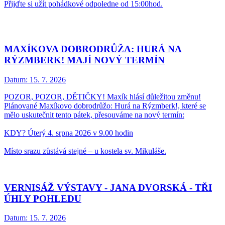
Přijďte si užít pohádkové odpoledne od 15:00hod.
MAXÍKOVA DOBRODRŮŽA: HURÁ NA
RÝZMBERK! MAJÍ NOVÝ TERMÍN
Datum:
15. 7. 2026
POZOR, POZOR, DĚTIČKY! Maxík hlásí důležitou změnu!
Plánované Maxíkovo dobrodrůžo: Hurá na Rýzmberk!, které se
mělo uskutečnit tento pátek, přesouváme na nový termín:
KDY? Úterý 4. srpna 2026 v 9.00 hodin
Místo srazu zůstává stejné – u kostela sv. Mikuláše.
VERNISÁŽ VÝSTAVY - JANA DVORSKÁ - TŘI
ÚHLY POHLEDU
Datum:
15. 7. 2026