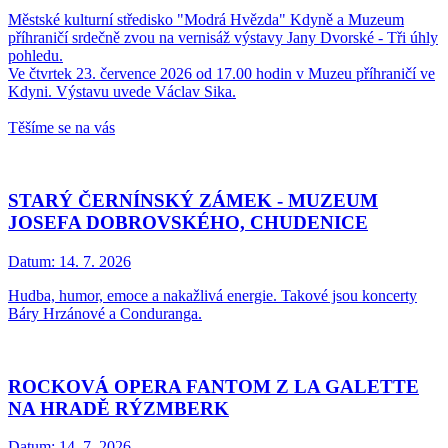
Městské kulturní středisko "Modrá Hvězda" Kdyně a Muzeum
příhraničí srdečně zvou na vernisáž výstavy Jany Dvorské - Tři úhly
pohledu.
Ve čtvrtek 23. července 2026 od 17.00 hodin v Muzeu příhraničí ve
Kdyni. Výstavu uvede Václav Sika.
Těšíme se na vás
STARÝ ČERNÍNSKÝ ZÁMEK - MUZEUM
JOSEFA DOBROVSKÉHO, CHUDENICE
Datum:
14. 7. 2026
Hudba, humor, emoce a nakažlivá energie. Takové jsou koncerty
Báry Hrzánové a Conduranga.
ROCKOVÁ OPERA FANTOM Z LA GALETTE
NA HRADĚ RÝZMBERK
Datum:
14. 7. 2026