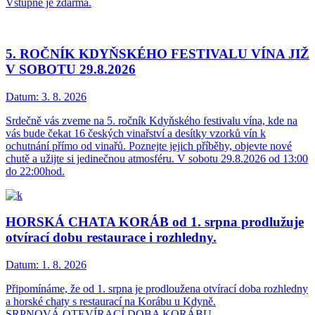
Vstupné je zdarma.
5. ROČNÍK KDYŇSKÉHO FESTIVALU VÍNA JIŽ
V SOBOTU 29.8.2026
Datum:
3. 8. 2026
Srdečně vás zveme na 5. ročník Kdyňského festivalu vína, kde na
vás bude čekat 16 českých vinařství a desítky vzorků vín k
ochutnání přímo od vinařů. Poznejte jejich příběhy, objevte nové
chutě a užijte si jedinečnou atmosféru. V sobotu 29.8.2026 od 13:00
do 22:00hod.
HORSKÁ CHATA KORÁB od 1. srpna prodlužuje
otvírací dobu restaurace i rozhledny.
Datum:
1. 8. 2026
Připomínáme, že od 1. srpna je prodloužena otvírací doba rozhledny
a horské chaty s restaurací na Korábu u Kdyně.
SRPNOVÁ OTEVÍRACÍ DOBA KORÁBU