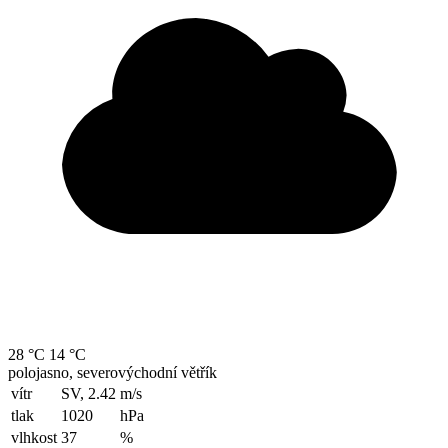
28 °C
14 °C
polojasno, severovýchodní větřík
vítr
SV, 2.42
m/s
tlak
1020
hPa
vlhkost
37
%