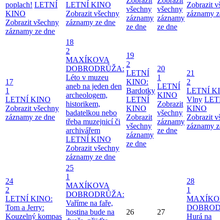
Zobrazit
Zobrazit
poplach!
LETNÍ
LETNÍ KINO
Zobrazit 
všechny
všechny
KINO
Zobrazit všechny
záznamy z
záznamy
záznamy
Zobrazit všechny
záznamy ze dne
ze dne
ze dne
záznamy ze dne
18
2
19
MAXÍKOVA
2
DOBRODRŮŽA:
20
LETNÍ
21
Léto v muzeu
1
17
KINO:
2
aneb na jeden den
LETNÍ
1
Bardotky
LETNÍ K
archeologem,
KINO
LETNÍ KINO
LETNÍ
Vlny
LET
historikem,
Zobrazit
Zobrazit všechny
KINO
KINO
badatelkou nebo
všechny
záznamy ze dne
Zobrazit
Zobrazit 
třeba muzejnicí či
záznamy
všechny
záznamy z
archivářem
ze dne
záznamy
LETNÍ KINO
ze dne
Zobrazit všechny
záznamy ze dne
25
1
24
28
MAXÍKOVA
2
1
DOBRODRŮŽA:
LETNÍ KINO:
MAXÍKO
Vaříme na faře,
Tom a Jerry:
DOBROD
hostina bude na
26
27
Kouzelný kompas
Hurá na