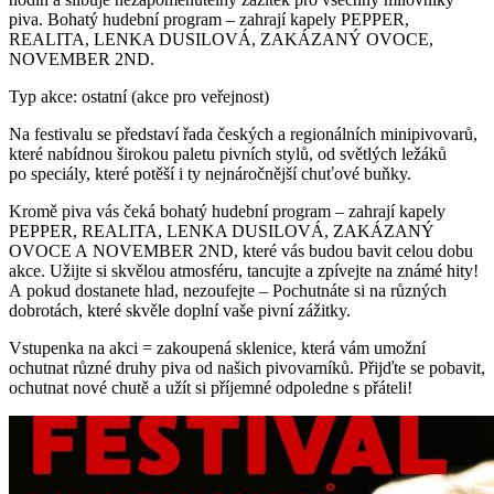
piva. Bohatý hudební program – zahrají kapely PEPPER,
REALITA, LENKA DUSILOVÁ, ZAKÁZANÝ OVOCE,
NOVEMBER 2ND.
Typ akce: ostatní (akce pro veřejnost)
Na festivalu se představí řada českých a regionálních minipivovarů,
které nabídnou širokou paletu pivních stylů, od světlých ležáků
po speciály, které potěší i ty nejnáročnější chuťové buňky.
Kromě piva vás čeká bohatý hudební program – zahrají kapely
PEPPER, REALITA, LENKA DUSILOVÁ, ZAKÁZANÝ
OVOCE A NOVEMBER 2ND, které vás budou bavit celou dobu
akce. Užijte si skvělou atmosféru, tancujte a zpívejte na známé hity!
A pokud dostanete hlad, nezoufejte – Pochutnáte si na různých
dobrotách, které skvěle doplní vaše pivní zážitky.
Vstupenka na akci = zakoupená sklenice, která vám umožní
ochutnat různé druhy piva od našich pivovarníků. Přijďte se pobavit,
ochutnat nové chutě a užít si příjemné odpoledne s přáteli!