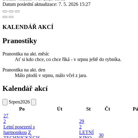
Datum poslední aktualizace:
7. 5. 2026 15:27
KALENDÁŘ AKCÍ
Pranostiky
Pranostika na akt. měsíc
Ať si kdo chce, co chce říká - v srpnu ještě do rybníka.
Pranostika na akt. den
Málo plodů v srpnu, málo včel z jara.
Kalendář akcí
Srpen
2026
Po
Út
St
Čt
P
27
2
29
Letní posezení s
2
harmonikou
Z
LETNÍ
30
TECHNICKÝCH
KINO