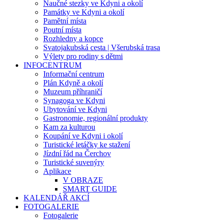
Naučné stezky ve Kdyni a okolí
Památky ve Kdyni a okolí
Pamětní místa
Poutní místa
Rozhledny a kopce
Svatojakubská cesta | Všerubská trasa
Výlety pro rodiny s dětmi
INFOCENTRUM
Informační centrum
Plán Kdyně a okolí
Muzeum příhraničí
Synagoga ve Kdyni
Ubytování ve Kdyni
Gastronomie, regionální produkty
Kam za kulturou
Koupání ve Kdyni i okolí
Turistické letáčky ke stažení
Jízdní řád na Čerchov
Turistické suvenýry
Aplikace
V OBRAZE
SMART GUIDE
KALENDÁŘ AKCÍ
FOTOGALERIE
Fotogalerie