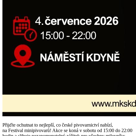
Přijďte ochutnat to nejlepší, co české pivovarnictví nabízí,
na Festival minipivovarů! Akce se koná v sobotu od 15:00 do 22:00
hodin a slibuje nezapomenutelný zážitek pro všechny milovníky