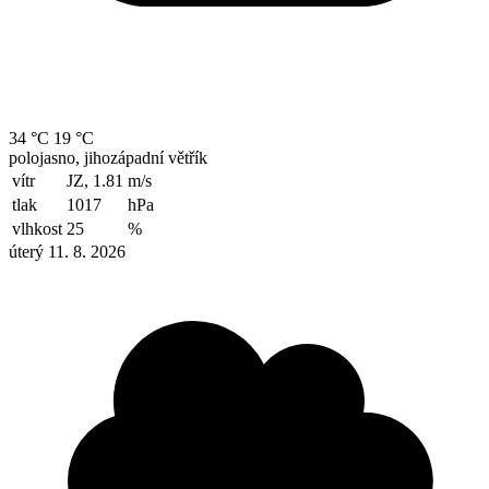
34 °C
19 °C
polojasno, jihozápadní větřík
vítr
JZ, 1.81
m/s
tlak
1017
hPa
vlhkost
25
%
úterý 11. 8. 2026