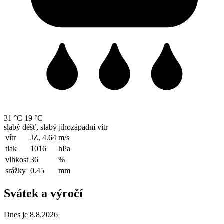
31 °C
19 °C
slabý déšť, slabý jihozápadní vítr
vítr
JZ, 4.64
m/s
tlak
1016
hPa
vlhkost
36
%
srážky
0.45
mm
Svátek a výročí
Dnes je 8.8.2026