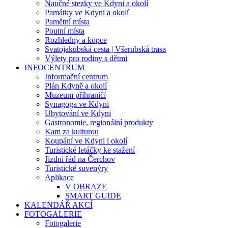
Naučné stezky ve Kdyni a okolí
Památky ve Kdyni a okolí
Pamětní místa
Poutní místa
Rozhledny a kopce
Svatojakubská cesta | Všerubská trasa
Výlety pro rodiny s dětmi
INFOCENTRUM
Informační centrum
Plán Kdyně a okolí
Muzeum příhraničí
Synagoga ve Kdyni
Ubytování ve Kdyni
Gastronomie, regionální produkty
Kam za kulturou
Koupání ve Kdyni i okolí
Turistické letáčky ke stažení
Jízdní řád na Čerchov
Turistické suvenýry
Aplikace
V OBRAZE
SMART GUIDE
KALENDÁŘ AKCÍ
FOTOGALERIE
Fotogalerie