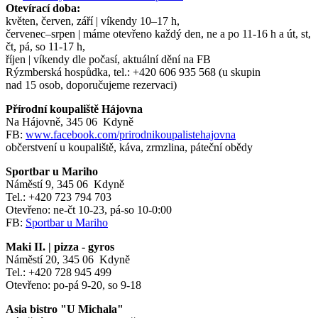
Otevírací doba:
květen, červen, září | víkendy 10–17 h,
červenec–srpen | máme otevřeno každý den, ne a po 11-16 h a út, st,
čt, pá, so 11-17 h,
říjen | víkendy dle počasí, aktuální dění na FB
Rýzmberská hospůdka, tel.: +420 606 935 568 (u skupin
nad 15 osob, doporučujeme rezervaci)
Přírodní koupaliště Hájovna
Na Hájovně, 345 06 Kdyně
FB:
www.facebook.com/prirodnikoupalistehajovna
občerstvení u koupaliště, káva, zrmzlina, páteční obědy
Sportbar u Mariho
Náměstí 9, 345 06 Kdyně
Tel.: +420 723 794 703
Otevřeno: ne-čt 10-23, pá-so 10-0:00
FB:
Sportbar u Mariho
Maki II. | pizza - gyros
Náměstí 20, 345 06 Kdyně
Tel.: +420 728 945 499
Otevřeno: po-pá 9-20, so 9-18
Asia bistro "U Michala"