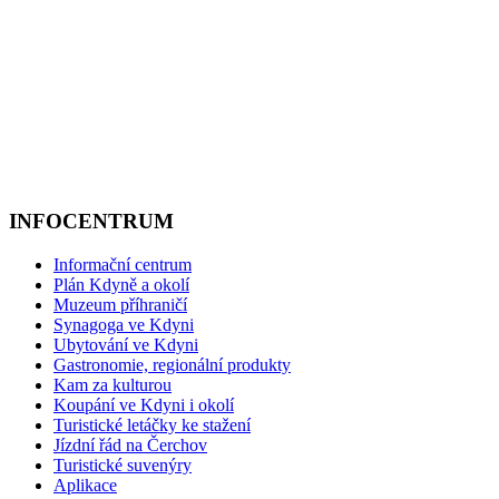
INFOCENTRUM
Informační centrum
Plán Kdyně a okolí
Muzeum příhraničí
Synagoga ve Kdyni
Ubytování ve Kdyni
Gastronomie, regionální produkty
Kam za kulturou
Koupání ve Kdyni i okolí
Turistické letáčky ke stažení
Jízdní řád na Čerchov
Turistické suvenýry
Aplikace