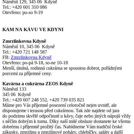
Náměstí 129, 345 06 Kdyně
Tel.: +420 601 310 086
Otevřeno: po-so 9-19
KAM NA KÁVU VE KDYNI
Zmrzlinkovna Kdyně
Náměstí 10, 345 06 Kdyně
Tel.: +420 721 148 587
FB:
Zmrzlinkovna Kdyně
Otevřeno: po-pá 9-18, so-ne 10-18
Menší, útulná, rodinná cukrárna se spoustou dobrot, pořádnými
porcemi za příjemné ceny.
Kavárna a cukrárna ZEOS Kdyně
Náměstí 133
345 06 Kdyně
Tel.: +420 607 248 552, +420 739 035 821
Máme pro Vás příjemné posezení celoročně nejen uvnitř, ale
disponujeme i terasou před cukrárnou. Tak zde najdete od jara
do podzimu skvělé odpočinutí u kávy, čaje nebo jiných nápojů vždy
s něčím dobrým k tomu. Díky naší milé obsluze dostanete ke všemu
dobrému i příjemně prožitý čas. Nabídneme Vám tradiční české
zákusky, zmrzlinu a zmrzlinové poháry, chlebíčky, saláty a další