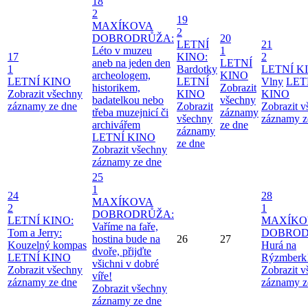
18
2
19
MAXÍKOVA
2
DOBRODRŮŽA:
20
LETNÍ
21
Léto v muzeu
1
17
KINO:
2
aneb na jeden den
LETNÍ
1
Bardotky
LETNÍ K
archeologem,
KINO
LETNÍ KINO
LETNÍ
Vlny
LET
historikem,
Zobrazit
Zobrazit všechny
KINO
KINO
badatelkou nebo
všechny
záznamy ze dne
Zobrazit
Zobrazit 
třeba muzejnicí či
záznamy
všechny
záznamy z
archivářem
ze dne
záznamy
LETNÍ KINO
ze dne
Zobrazit všechny
záznamy ze dne
25
1
24
28
MAXÍKOVA
2
1
DOBRODRŮŽA:
LETNÍ KINO:
MAXÍKO
Vaříme na faře,
Tom a Jerry:
DOBROD
hostina bude na
26
27
Kouzelný kompas
Hurá na
dvoře, přijďte
LETNÍ KINO
Rýzmberk
všichni v dobré
Zobrazit všechny
Zobrazit 
víře!
záznamy ze dne
záznamy z
Zobrazit všechny
záznamy ze dne