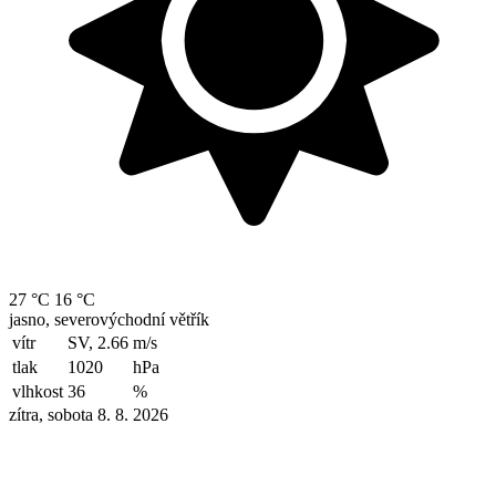
27 °C
16 °C
jasno, severovýchodní větřík
vítr
SV, 2.66
m/s
tlak
1020
hPa
vlhkost
36
%
zítra, sobota 8. 8. 2026