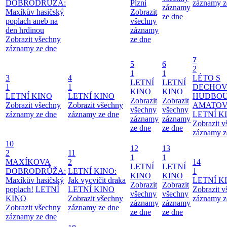
DOBRODRŮŽA:
Plzni
záznamy z
záznamy
Maxíkův hasičský
Zobrazit
ze dne
poplach aneb na
všechny
den hrdinou
záznamy
Zobrazit všechny
ze dne
záznamy ze dne
7
5
6
2
1
1
3
4
LÉTO S
LETNÍ
LETNÍ
1
1
DECHO
KINO
KINO
LETNÍ KINO
LETNÍ KINO
HUDBOU
Zobrazit
Zobrazit
Zobrazit všechny
Zobrazit všechny
AMATO
všechny
všechny
záznamy ze dne
záznamy ze dne
LETNÍ K
záznamy
záznamy
Zobrazit 
ze dne
ze dne
záznamy z
10
12
13
2
11
1
1
MAXÍKOVA
2
14
LETNÍ
LETNÍ
DOBRODRŮŽA:
LETNÍ KINO:
1
KINO
KINO
Maxíkův hasičský
Jak vycvičit draka
LETNÍ K
Zobrazit
Zobrazit
poplach!
LETNÍ
LETNÍ KINO
Zobrazit 
všechny
všechny
KINO
Zobrazit všechny
záznamy z
záznamy
záznamy
Zobrazit všechny
záznamy ze dne
ze dne
ze dne
záznamy ze dne