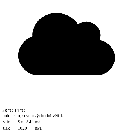
28 °C
14 °C
polojasno, severovýchodní větřík
vítr
SV, 2.42
m/s
tlak
1020
hPa