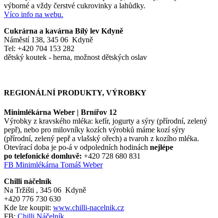
výborné a vždy čerstvé cukrovinky a lahůdky.
Víco info na webu.
Cukrárna a kavárna Bílý lev Kdyně
Náměstí 138, 345 06 Kdyně
Tel: +420 704 153 282
dětský koutek - herna, možnost dětských oslav
REGIONÁLNÍ PRODUKTY, VÝROBKY
Minimlékárna Weber | Brnířov 12
Výrobky z kravského mléka: kefír, jogurty a sýry (přírodní, zelený
pepř), nebo pro milovníky kozích výrobků máme kozí sýry
(přírodní, zelený pepř a vlašský ořech) a tvaroh z kozího mléka.
Otevírací doba je po-á v odpoledních hodinách
nejlépe
po telefonické domluvě:
+420 728 680 831
FB Minimlékárna Tomáš Weber
Chilli náčelník
Na Tržišti , 345 06 Kdyně
+420 776 730 630
Kde lze koupit:
www.chilli-nacelnik.cz
FB:
Chilli Náčelník