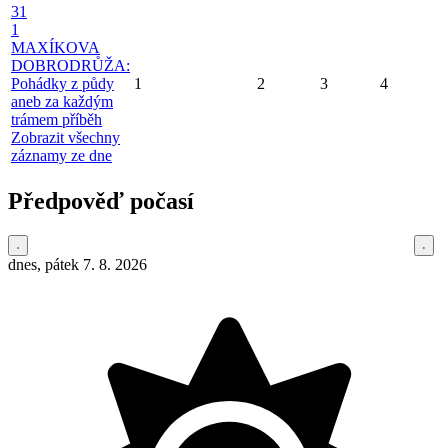
31
1
MAXÍKOVA
DOBRODRŮŽA:
Pohádky z půdy
1
2
3
4
aneb za každým
trámem příběh
Zobrazit všechny
záznamy ze dne
Předpověď počasí
dnes, pátek 7. 8. 2026