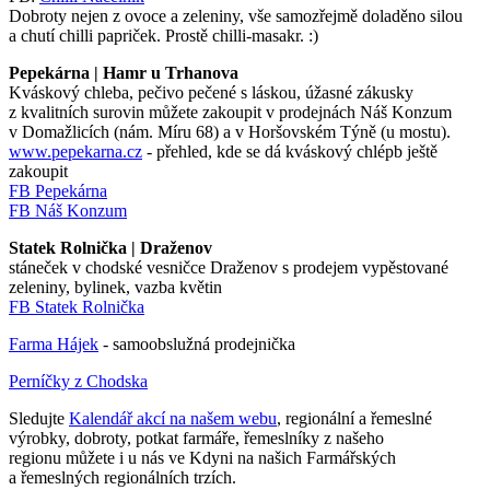
Dobroty nejen z ovoce a zeleniny, vše samozřejmě doladěno silou
a chutí chilli papriček. Prostě chilli-masakr. :)
Pepekárna | Hamr u Trhanova
Kváskový chleba, pečivo pečené s láskou, úžasné zákusky
z kvalitních surovin můžete zakoupit v prodejnách Náš Konzum
v Domažlicích (nám. Míru 68) a v Horšovském Týně (u mostu).
www.pepekarna.cz
- přehled, kde se dá kváskový chlépb ještě
zakoupit
FB Pepekárna
FB Náš Konzum
Statek Rolnička | Draženov
stáneček v chodské vesničce Draženov s prodejem vypěstované
zeleniny, bylinek, vazba květin
FB Statek Rolnička
Farma Hájek
- samoobslužná prodejnička
Perníčky z Chodska
Sledujte
Kalendář akcí na našem webu
, regionální a řemeslné
výrobky, dobroty, potkat farmáře, řemeslníky z našeho
regionu můžete i u nás ve Kdyni na našich Farmářských
a řemeslných regionálních trzích.