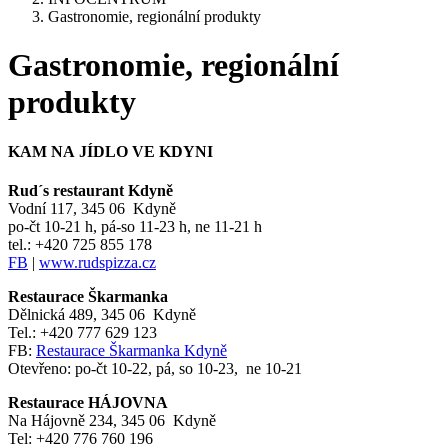
Gastronomie, regionální produkty
Gastronomie, regionální
produkty
KAM NA JÍDLO VE KDYNI
Rud´s restaurant Kdyně
Vodní 117, 345 06 Kdyně
po-čt 10-21 h, pá-so 11-23 h, ne 11-21 h
tel.: +420 725 855 178
FB
|
www.rudspizza.cz
Restaurace Škarmanka
Dělnická 489, 345 06 Kdyně
Tel.: +420 777 629 123
FB:
Restaurace Škarmanka Kdyně
Otevřeno: po-čt 10-22, pá, so 10-23, ne 10-21
Restaurace HÁJOVNA
Na Hájovně 234, 345 06 Kdyně
Tel: +420 776 760 196