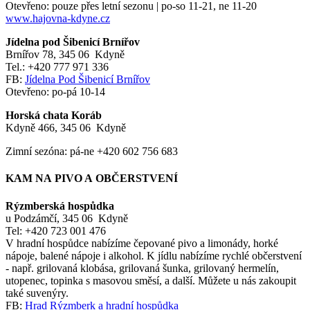
Otevřeno: pouze přes letní sezonu | po-so 11-21, ne 11-20
www.hajovna-kdyne.cz
Jídelna pod Šibenicí Brnířov
Brnířov 78, 345 06 Kdyně
Tel.: +420 777 971 336
FB:
Jídelna Pod Šibenicí Brnířov
Otevřeno: po-pá 10-14
Horská chata Koráb
Kdyně 466, 345 06 Kdyně
Zimní sezóna: pá-ne +420 602 756 683
KAM NA PIVO A OBČERSTVENÍ
Rýzmberská hospůdka
u Podzámčí, 345 06 Kdyně
Tel: +420 723 001 476
V hradní hospůdce nabízíme čepované pivo a limonády, horké
nápoje, balené nápoje i alkohol. K jídlu nabízíme rychlé občerstvení
- např. grilovaná klobása, grilovaná šunka, grilovaný hermelín,
utopenec, topinka s masovou směsí, a další. Můžete u nás zakoupit
také suvenýry.
FB:
Hrad Rýzmberk a hradní hospůdka