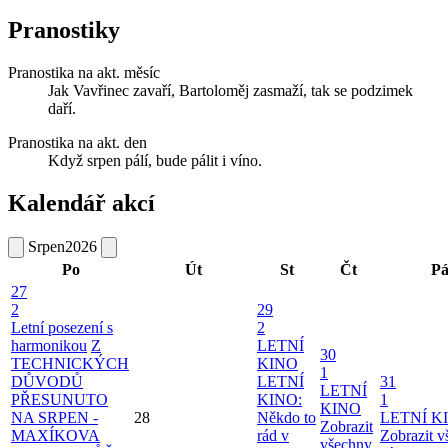
Pranostiky
Pranostika na akt. měsíc
Jak Vavřinec zavaří, Bartoloměj zasmaží, tak se podzimek
daří.
Pranostika na akt. den
Když srpen pálí, bude pálit i víno.
Kalendář akcí
Srpen
2026
Po
Út
St
Čt
P
27
2
29
Letní posezení s
2
harmonikou
Z
LETNÍ
30
TECHNICKÝCH
KINO
1
DŮVODŮ
LETNÍ
31
LETNÍ
PŘESUNUTO
KINO:
1
KINO
NA SRPEN -
28
Někdo to
LETNÍ K
Zobrazit
MAXÍKOVA
rád v
Zobrazit 
všechny