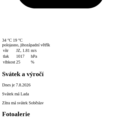
34 °C
19 °C
polojasno, jihozápadní větřík
vítr
JZ, 1.81
m/s
tlak
1017
hPa
vlhkost
25
%
Svátek a výročí
Dnes je 7.8.2026
Svátek má
Lada
Zítra má svátek
Soběslav
Fotoalerie