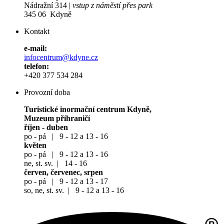
Nádražní 314 |
vstup z náměstí přes park
345 06 Kdyně
Kontakt
e-mail:
infocentrum@kdyne.cz
telefon:
+420 377 534 284
Provozní doba
Turistické inormační centrum Kdyně,
Muzeum příhraničí
říjen - duben
po - pá | 9 - 12 a 13 - 16
květen
po - pá | 9 - 12 a 13 - 16
ne, st. sv. | 14 - 16
červen, červenec, srpen
po - pá | 9 - 12 a 13 - 17
so, ne, st. sv. | 9 - 12 a 13 - 16