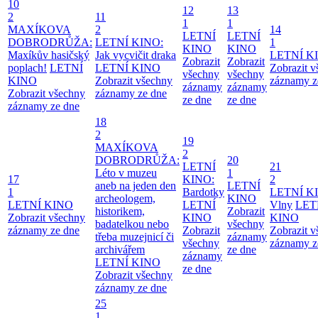
10
12
13
2
11
1
1
MAXÍKOVA
2
14
LETNÍ
LETNÍ
DOBRODRŮŽA:
LETNÍ KINO:
1
KINO
KINO
Maxíkův hasičský
Jak vycvičit draka
LETNÍ K
Zobrazit
Zobrazit
poplach!
LETNÍ
LETNÍ KINO
Zobrazit 
všechny
všechny
KINO
Zobrazit všechny
záznamy z
záznamy
záznamy
Zobrazit všechny
záznamy ze dne
ze dne
ze dne
záznamy ze dne
18
2
19
MAXÍKOVA
2
DOBRODRŮŽA:
20
LETNÍ
21
Léto v muzeu
1
17
KINO:
2
aneb na jeden den
LETNÍ
1
Bardotky
LETNÍ K
archeologem,
KINO
LETNÍ KINO
LETNÍ
Vlny
LET
historikem,
Zobrazit
Zobrazit všechny
KINO
KINO
badatelkou nebo
všechny
záznamy ze dne
Zobrazit
Zobrazit 
třeba muzejnicí či
záznamy
všechny
záznamy z
archivářem
ze dne
záznamy
LETNÍ KINO
ze dne
Zobrazit všechny
záznamy ze dne
25
1