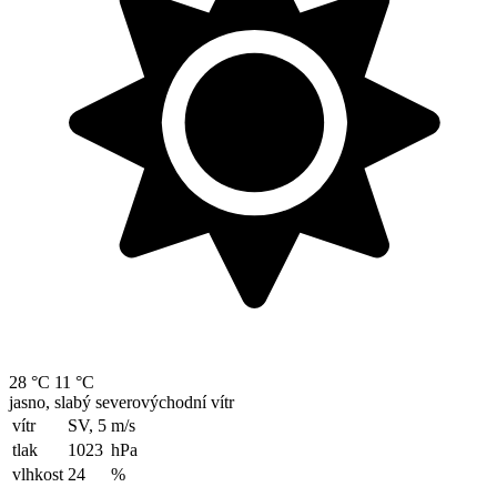
28 °C
11 °C
jasno, slabý severovýchodní vítr
vítr
SV, 5
m/s
tlak
1023
hPa
vlhkost
24
%