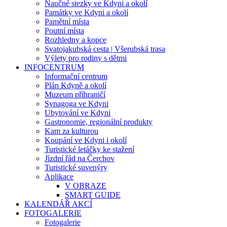
Naučné stezky ve Kdyni a okolí
Památky ve Kdyni a okolí
Pamětní místa
Poutní místa
Rozhledny a kopce
Svatojakubská cesta | Všerubská trasa
Výlety pro rodiny s dětmi
INFOCENTRUM
Informační centrum
Plán Kdyně a okolí
Muzeum příhraničí
Synagoga ve Kdyni
Ubytování ve Kdyni
Gastronomie, regionální produkty
Kam za kulturou
Koupání ve Kdyni i okolí
Turistické letáčky ke stažení
Jízdní řád na Čerchov
Turistické suvenýry
Aplikace
V OBRAZE
SMART GUIDE
KALENDÁŘ AKCÍ
FOTOGALERIE
Fotogalerie