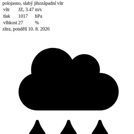
polojasno, slabý jihozápadní vítr
vítr
JZ, 3.47
m/s
tlak
1017
hPa
vlhkost
27
%
zítra, pondělí 10. 8. 2026