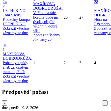
24
28
MAXÍKOVA
2
1
DOBRODRŮŽA:
LETNÍ KINO:
MAXÍKO
Vaříme na faře,
Tom a Jerry:
DOBROD
hostina bude na
26
27
Kouzelný kompas
Hurá na
dvoře, přijďte
LETNÍ KINO
Rýzmberk
všichni v dobré
Zobrazit všechny
Zobrazit 
víře!
záznamy ze dne
záznamy z
Zobrazit všechny
záznamy ze dne
31
1
MAXÍKOVA
DOBRODRŮŽA:
Pohádky z půdy
1
2
3
4
aneb za každým
trámem příběh
Zobrazit všechny
záznamy ze dne
Předpověď počasí
dnes, neděle 9. 8. 2026