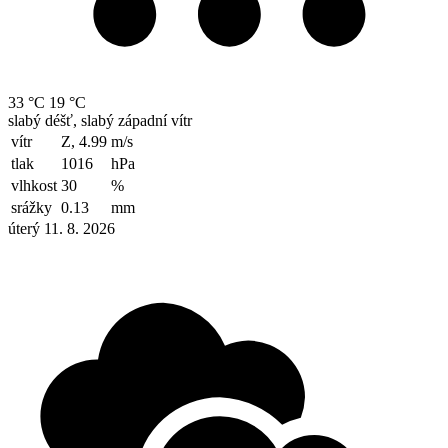
33 °C
19 °C
slabý déšť, slabý západní vítr
vítr
Z, 4.99
m/s
tlak
1016
hPa
vlhkost
30
%
srážky
0.13
mm
úterý 11. 8. 2026