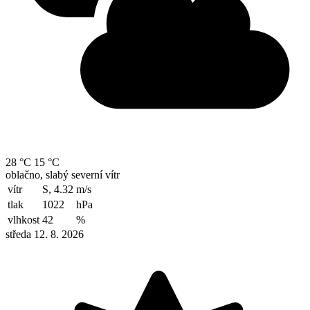
28 °C
15 °C
oblačno, slabý severní vítr
vítr
S, 4.32
m/s
tlak
1022
hPa
vlhkost
42
%
středa 12. 8. 2026