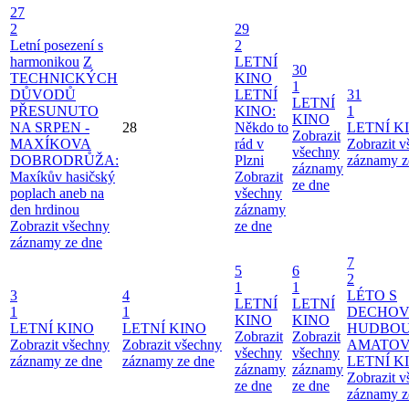
27
2
29
Letní posezení s
2
harmonikou
Z
LETNÍ
30
TECHNICKÝCH
KINO
1
DŮVODŮ
LETNÍ
31
LETNÍ
PŘESUNUTO
KINO:
1
KINO
NA SRPEN -
28
Někdo to
LETNÍ K
Zobrazit
MAXÍKOVA
rád v
Zobrazit 
všechny
DOBRODRŮŽA:
Plzni
záznamy z
záznamy
Maxíkův hasičský
Zobrazit
ze dne
poplach aneb na
všechny
den hrdinou
záznamy
Zobrazit všechny
ze dne
záznamy ze dne
7
5
6
2
1
1
3
4
LÉTO S
LETNÍ
LETNÍ
1
1
DECHO
KINO
KINO
LETNÍ KINO
LETNÍ KINO
HUDBOU
Zobrazit
Zobrazit
Zobrazit všechny
Zobrazit všechny
AMATO
všechny
všechny
záznamy ze dne
záznamy ze dne
LETNÍ K
záznamy
záznamy
Zobrazit 
ze dne
ze dne
záznamy z