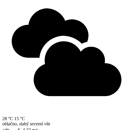
28 °C
15 °C
oblačno, slabý severní vítr
vítr
S, 4.32
m/s