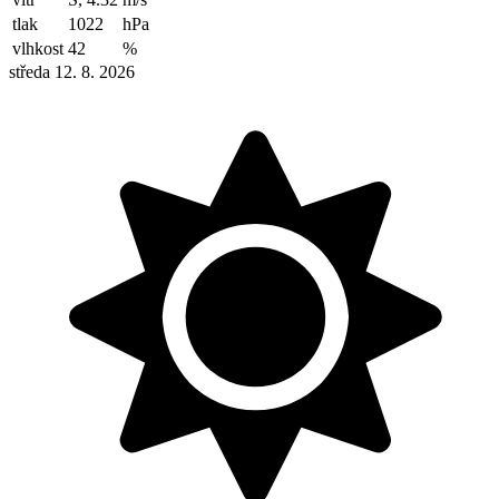
tlak
1022
hPa
vlhkost
42
%
středa 12. 8. 2026