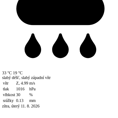
33 °C
19 °C
slabý déšť, slabý západní vítr
vítr
Z, 4.99
m/s
tlak
1016
hPa
vlhkost
30
%
srážky
0.13
mm
zítra, úterý 11. 8. 2026