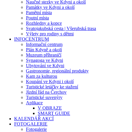
Naučné stezky ve Kdyni a okolí
Památky ve Kdyni a okolí
Pamětní místa
Poutní místa
Rozhledny a kopce
Svatojakubská cesta | Všerubská trasa
Výlety pro rodiny s dětmi
INFOCENTRUM
Informační centrum
Plán Kdyně a okolí
Muzeum příhraničí
Synagoga ve Kdyni
Ubytování ve Kdyni
Gastronomie, regionální produkty
Kam za kulturou
Koupání ve Kdyni i okolí
Turistické letáčky ke stažení
Jízdní řád na Čerchov
Turistické suvenýry
Aplikace
V OBRAZE
SMART GUIDE
KALENDÁŘ AKCÍ
FOTOGALERIE
Fotogalerie