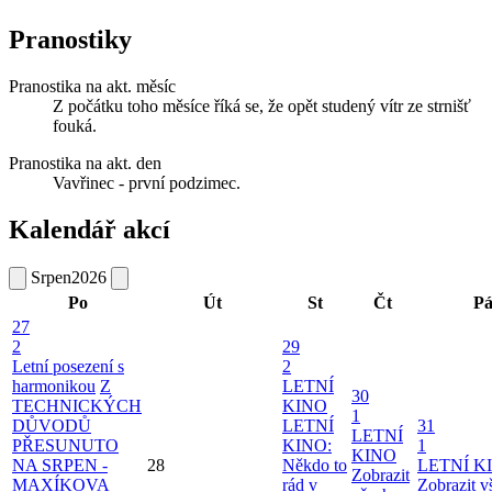
Pranostiky
Pranostika na akt. měsíc
Z počátku toho měsíce říká se, že opět studený vítr ze strnišť
fouká.
Pranostika na akt. den
Vavřinec - první podzimec.
Kalendář akcí
Srpen
2026
Po
Út
St
Čt
P
27
2
29
Letní posezení s
2
harmonikou
Z
LETNÍ
30
TECHNICKÝCH
KINO
1
DŮVODŮ
LETNÍ
31
LETNÍ
PŘESUNUTO
KINO:
1
KINO
NA SRPEN -
28
Někdo to
LETNÍ K
Zobrazit
MAXÍKOVA
rád v
Zobrazit 