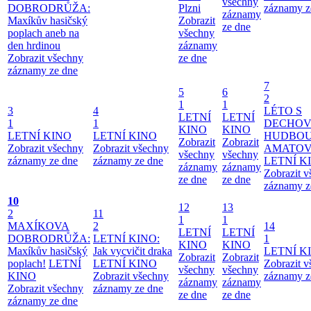
všechny
DOBRODRŮŽA:
Plzni
záznamy z
záznamy
Maxíkův hasičský
Zobrazit
ze dne
poplach aneb na
všechny
den hrdinou
záznamy
Zobrazit všechny
ze dne
záznamy ze dne
7
5
6
2
1
1
3
4
LÉTO S
LETNÍ
LETNÍ
1
1
DECHO
KINO
KINO
LETNÍ KINO
LETNÍ KINO
HUDBOU
Zobrazit
Zobrazit
Zobrazit všechny
Zobrazit všechny
AMATO
všechny
všechny
záznamy ze dne
záznamy ze dne
LETNÍ K
záznamy
záznamy
Zobrazit 
ze dne
ze dne
záznamy z
10
12
13
2
11
1
1
MAXÍKOVA
2
14
LETNÍ
LETNÍ
DOBRODRŮŽA:
LETNÍ KINO:
1
KINO
KINO
Maxíkův hasičský
Jak vycvičit draka
LETNÍ K
Zobrazit
Zobrazit
poplach!
LETNÍ
LETNÍ KINO
Zobrazit 
všechny
všechny
KINO
Zobrazit všechny
záznamy z
záznamy
záznamy
Zobrazit všechny
záznamy ze dne
ze dne
ze dne
záznamy ze dne