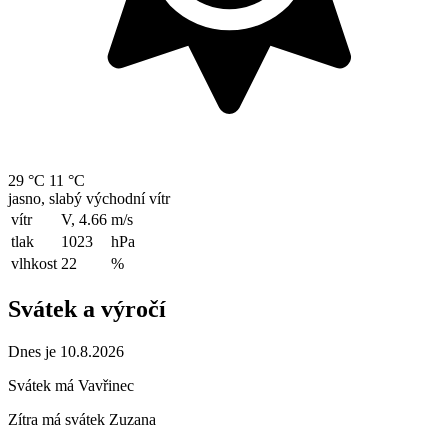
29 °C
11 °C
jasno, slabý východní vítr
vítr
V, 4.66
m/s
tlak
1023
hPa
vlhkost
22
%
Svátek a výročí
Dnes je 10.8.2026
Svátek má
Vavřinec
Zítra má svátek
Zuzana