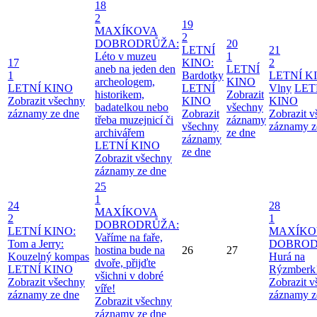
18
2
19
MAXÍKOVA
2
DOBRODRŮŽA:
20
LETNÍ
21
Léto v muzeu
1
17
KINO:
2
aneb na jeden den
LETNÍ
1
Bardotky
LETNÍ K
archeologem,
KINO
LETNÍ KINO
LETNÍ
Vlny
LET
historikem,
Zobrazit
Zobrazit všechny
KINO
KINO
badatelkou nebo
všechny
záznamy ze dne
Zobrazit
Zobrazit 
třeba muzejnicí či
záznamy
všechny
záznamy z
archivářem
ze dne
záznamy
LETNÍ KINO
ze dne
Zobrazit všechny
záznamy ze dne
25
1
24
28
MAXÍKOVA
2
1
DOBRODRŮŽA:
LETNÍ KINO:
MAXÍKO
Vaříme na faře,
Tom a Jerry:
DOBROD
hostina bude na
26
27
Kouzelný kompas
Hurá na
dvoře, přijďte
LETNÍ KINO
Rýzmberk
všichni v dobré
Zobrazit všechny
Zobrazit 
víře!
záznamy ze dne
záznamy z
Zobrazit všechny
záznamy ze dne