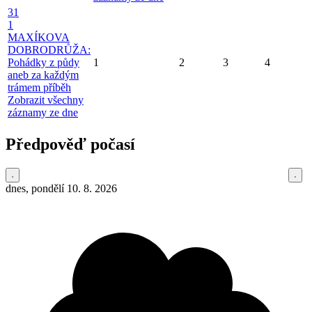
31
1
MAXÍKOVA
DOBRODRŮŽA:
Pohádky z půdy
1
2
3
4
aneb za každým
trámem příběh
Zobrazit všechny
záznamy ze dne
Předpověď počasí
dnes, pondělí 10. 8. 2026