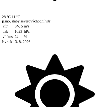
28 °C
11 °C
jasno, slabý severovýchodní vítr
vítr
SV, 5
m/s
tlak
1023
hPa
vlhkost
24
%
čtvrtek 13. 8. 2026