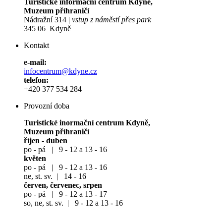
Turistické informační centrum Kdyně,
Muzeum příhraničí
Nádražní 314 |
vstup z náměstí přes park
345 06 Kdyně
Kontakt
e-mail:
infocentrum@kdyne.cz
telefon:
+420 377 534 284
Provozní doba
Turistické inormační centrum Kdyně,
Muzeum příhraničí
říjen - duben
po - pá | 9 - 12 a 13 - 16
květen
po - pá | 9 - 12 a 13 - 16
ne, st. sv. | 14 - 16
červen, červenec, srpen
po - pá | 9 - 12 a 13 - 17
so, ne, st. sv. | 9 - 12 a 13 - 16