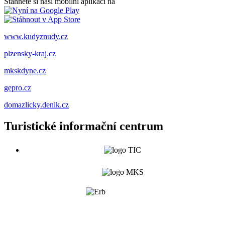
Stáhněte si naši mobilní aplikaci na
www.kudyznudy.cz
plzensky-kraj.cz
mkskdyne.cz
gepro.cz
domazlicky.denik.cz
Turistické informační centrum