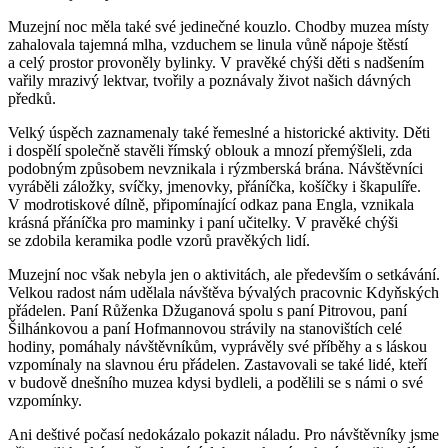
Muzejní noc měla také své jedinečné kouzlo. Chodby muzea místy
zahalovala tajemná mlha, vzduchem se linula vůně nápoje štěstí
a celý prostor provoněly bylinky. V pravěké chýši děti s nadšením
vařily mrazivý lektvar, tvořily a poznávaly život našich dávných
předků.
Velký úspěch zaznamenaly také řemeslné a historické aktivity. Děti
i dospělí společně stavěli římský oblouk a mnozí přemýšleli, zda
podobným způsobem nevznikala i rýzmberská brána. Návštěvníci
vyráběli záložky, svíčky, jmenovky, přáníčka, košíčky i škapulíře.
V modrotiskové dílně, připomínající odkaz pana Engla, vznikala
krásná přáníčka pro maminky i paní učitelky. V pravěké chýši
se zdobila keramika podle vzorů pravěkých lidí.
Muzejní noc však nebyla jen o aktivitách, ale především o setkávání.
Velkou radost nám udělala návštěva bývalých pracovnic Kdyňských
přádelen. Paní Růženka Džuganová spolu s paní Pitrovou, paní
Šilhánkovou a paní Hofmannovou strávily na stanovištích celé
hodiny, pomáhaly návštěvníkům, vyprávěly své příběhy a s láskou
vzpomínaly na slavnou éru přádelen. Zastavovali se také lidé, kteří
v budově dnešního muzea kdysi bydleli, a podělili se s námi o své
vzpomínky.
Ani deštivé počasí nedokázalo pokazit náladu. Pro návštěvníky jsme