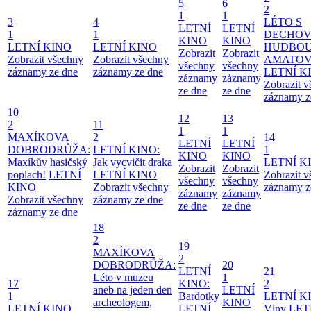
5
6
2
1
1
3
4
LÉTO S
LETNÍ
LETNÍ
1
1
DECHO
KINO
KINO
LETNÍ KINO
LETNÍ KINO
HUDBOU
Zobrazit
Zobrazit
Zobrazit všechny
Zobrazit všechny
AMATO
všechny
všechny
záznamy ze dne
záznamy ze dne
LETNÍ K
záznamy
záznamy
Zobrazit 
ze dne
ze dne
záznamy z
10
12
13
2
11
1
1
MAXÍKOVA
2
14
LETNÍ
LETNÍ
DOBRODRŮŽA:
LETNÍ KINO:
1
KINO
KINO
Maxíkův hasičský
Jak vycvičit draka
LETNÍ K
Zobrazit
Zobrazit
poplach!
LETNÍ
LETNÍ KINO
Zobrazit 
všechny
všechny
KINO
Zobrazit všechny
záznamy z
záznamy
záznamy
Zobrazit všechny
záznamy ze dne
ze dne
ze dne
záznamy ze dne
18
2
19
MAXÍKOVA
2
DOBRODRŮŽA:
20
LETNÍ
21
Léto v muzeu
1
17
KINO:
2
aneb na jeden den
LETNÍ
1
Bardotky
LETNÍ K
archeologem,
KINO
LETNÍ KINO
LETNÍ
Vlny
LET