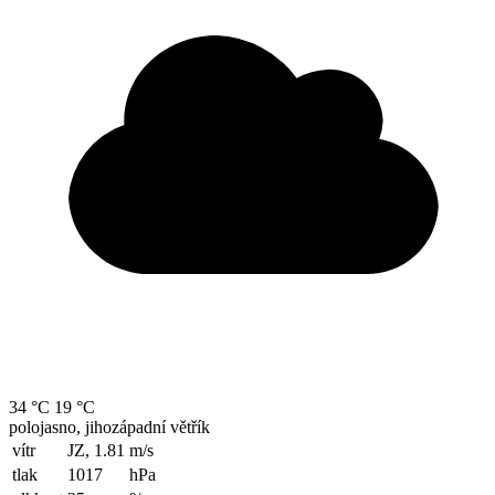
34 °C
19 °C
polojasno, jihozápadní větřík
vítr
JZ, 1.81
m/s
tlak
1017
hPa