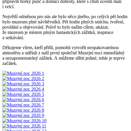
připravili horký punč a domácí dobroty, které s chutí ocenili malí
i velcí.
Největší odměnou pro nás ale bylo něco jiného, po celých pět hodin
bylo muzeum plné návštěvníků. Pět hodin plných smíchu, tvoření,
povídání a objevování. Právě to bylo naším cílem, ukázat,
že muzeum je místem plným fantastických zážitků, inspirace
a setkávání.
Děkujeme všem, kteří přišli, pomohli vytvořit neopakovatelnou
atmosféru a udělali z naší první společné Muzejní noci mimořádný
a nezapomenutelný zážitek. A můžeme slíbit jediné, tohle je teprve
začátek.