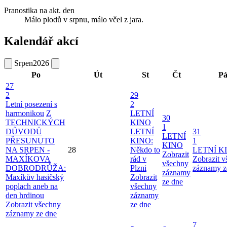
Pranostika na akt. den
Málo plodů v srpnu, málo včel z jara.
Kalendář akcí
Srpen
2026
Po
Út
St
Čt
P
27
2
29
Letní posezení s
2
harmonikou
Z
LETNÍ
30
TECHNICKÝCH
KINO
1
DŮVODŮ
LETNÍ
31
LETNÍ
PŘESUNUTO
KINO:
1
KINO
NA SRPEN -
28
Někdo to
LETNÍ K
Zobrazit
MAXÍKOVA
rád v
Zobrazit 
všechny
DOBRODRŮŽA:
Plzni
záznamy z
záznamy
Maxíkův hasičský
Zobrazit
ze dne
poplach aneb na
všechny
den hrdinou
záznamy
Zobrazit všechny
ze dne
záznamy ze dne
7