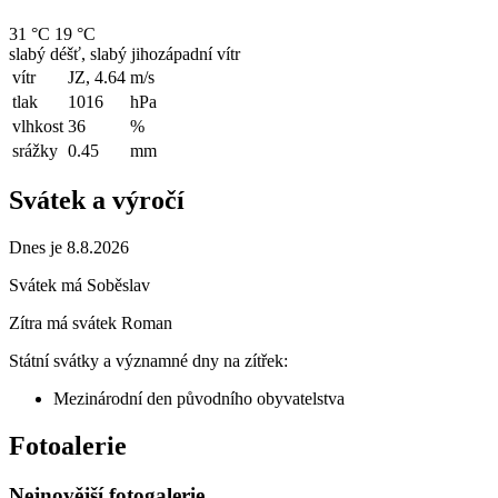
31 °C
19 °C
slabý déšť, slabý jihozápadní vítr
vítr
JZ, 4.64
m/s
tlak
1016
hPa
vlhkost
36
%
srážky
0.45
mm
Svátek a výročí
Dnes je 8.8.2026
Svátek má
Soběslav
Zítra má svátek
Roman
Státní svátky a významné dny na zítřek:
Mezinárodní den původního obyvatelstva
Fotoalerie
Nejnovější fotogalerie