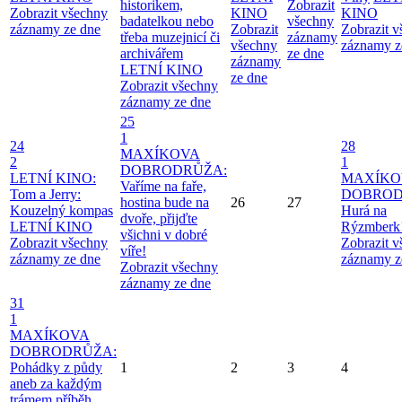
historikem,
Zobrazit
Zobrazit všechny
KINO
KINO
badatelkou nebo
všechny
záznamy ze dne
Zobrazit
Zobrazit 
třeba muzejnicí či
záznamy
všechny
záznamy z
archivářem
ze dne
záznamy
LETNÍ KINO
ze dne
Zobrazit všechny
záznamy ze dne
25
1
24
28
MAXÍKOVA
2
1
DOBRODRŮŽA:
LETNÍ KINO:
MAXÍKO
Vaříme na faře,
Tom a Jerry:
DOBROD
hostina bude na
26
27
Kouzelný kompas
Hurá na
dvoře, přijďte
LETNÍ KINO
Rýzmberk
všichni v dobré
Zobrazit všechny
Zobrazit 
víře!
záznamy ze dne
záznamy z
Zobrazit všechny
záznamy ze dne
31
1
MAXÍKOVA
DOBRODRŮŽA:
Pohádky z půdy
1
2
3
4
aneb za každým
trámem příběh