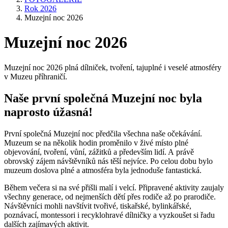
Rok 2026
Muzejní noc 2026
Muzejní noc 2026
Muzejní noc 2026 plná dílniček, tvoření, tajuplné i veselé atmosféry
v Muzeu příhraničí.
Naše první společná Muzejní noc byla
naprosto úžasná!
První společná Muzejní noc předčila všechna naše očekávání.
Muzeum se na několik hodin proměnilo v živé místo plné
objevování, tvoření, vůní, zážitků a především lidí. A právě
obrovský zájem návštěvníků nás těší nejvíce. Po celou dobu bylo
muzeum doslova plné a atmosféra byla jednoduše fantastická.
Během večera si na své přišli malí i velcí. Připravené aktivity zaujaly
všechny generace, od nejmenších dětí přes rodiče až po prarodiče.
Návštěvníci mohli navštívit tvořivé, tiskařské, bylinkářské,
poznávací, montessori i recyklohravé dílničky a vyzkoušet si řadu
dalších zajímavých aktivit.