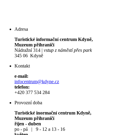
Adresa
Turistické informační centrum Kdyně,
Muzeum příhraničí
Nádražní 314 |
vstup z náměstí přes park
345 06 Kdyně
Kontakt
e-mail:
infocentrum@kdyne.cz
telefon:
+420 377 534 284
Provozní doba
Turistické inormační centrum Kdyně,
Muzeum příhraničí
říjen - duben
po - pá | 9 - 12 a 13 - 16
květen