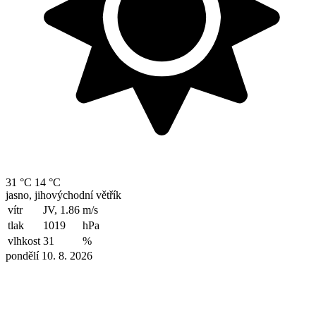
31 °C
14 °C
jasno, jihovýchodní větřík
vítr
JV, 1.86
m/s
tlak
1019
hPa
vlhkost
31
%
pondělí 10. 8. 2026