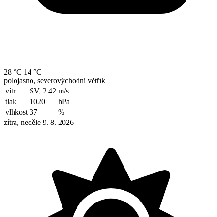
28 °C
14 °C
polojasno, severovýchodní větřík
vítr
SV, 2.42
m/s
tlak
1020
hPa
vlhkost
37
%
zítra, neděle 9. 8. 2026