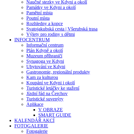
Naučné stezky ve Kdyni a okolí
Památky ve Kdyni a okolí
Pamětní místa
Poutní místa
Rozhledny a kopce
Svatojakubská cesta | Všerubská trasa
Výlety pro rodiny s dětmi
INFOCENTRUM
Informační centrum
Plán Kdyně a okolí
Muzeum příhraničí
Synagoga ve Kdyni
Ubytování ve Kdyni
Gastronomie, regionální produkty
Kam za kulturou
Koupání ve Kdyni i okolí
Turistické letáčky ke stažení
Jízdní řád na Čerchov
Turistické suvenýry
Aplikace
V OBRAZE
SMART GUIDE
KALENDÁŘ AKCÍ
FOTOGALERIE
Fotogalerie