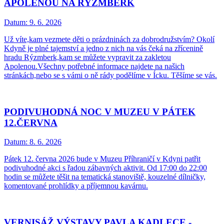
APOLENOU NA RÝZMBERK
Datum:
9. 6. 2026
Už víte,kam vezmete děti o prázdninách za dobrodružstvím? Okolí
Kdyně je plné tajemství a jedno z nich na vás čeká na zřícenině
hradu Rýzmberk,kam se můžete vypravit za zakletou
Apolenou.Všechny potřebné informace najdete na našich
stránkách,nebo se s vámi o ně rády podělíme v Ícku. Těšíme se vás.
PODIVUHODNÁ NOC V MUZEU V PÁTEK
12.ČERVNA
Datum:
8. 6. 2026
Pátek 12. června 2026 bude v Muzeu Příhraničí v Kdyni patřit
podivuhodné akci s řadou zábavných aktivit. Od 17:00 do 22:00
hodin se můžete těšit na tematická stanoviště, kouzelné dílničky,
komentované prohlídky a příjemnou kavárnu.
VERNISÁŽ VÝSTAVY PAVLA KADLECE -