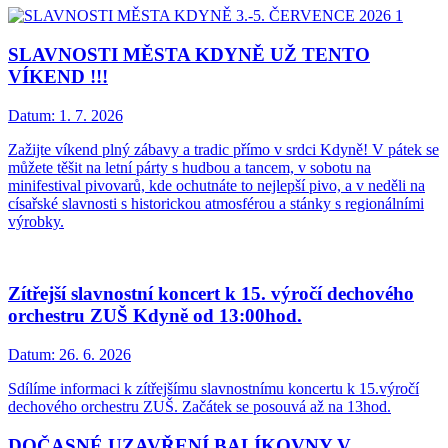
SLAVNOSTI MĚSTA KDYNĚ UŽ TENTO
VÍKEND !!!
Datum:
1. 7. 2026
Zažijte víkend plný zábavy a tradic přímo v srdci Kdyně! V pátek se
můžete těšit na letní párty s hudbou a tancem, v sobotu na
minifestival pivovarů, kde ochutnáte to nejlepší pivo, a v neděli na
císařské slavnosti s historickou atmosférou a stánky s regionálními
výrobky.
Zítřejší slavnostní koncert k 15. výročí dechového
orchestru ZUŠ Kdyně od 13:00hod.
Datum:
26. 6. 2026
Sdílíme informaci k zítřejšímu slavnostnímu koncertu k 15.výročí
dechového orchestru ZUŠ. Začátek se posouvá až na 13hod.
DOČASNÉ UZAVŘENÍ BALÍKOVNY V