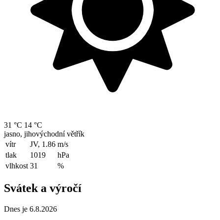
31 °C
14 °C
jasno, jihovýchodní větřík
vítr
JV, 1.86
m/s
tlak
1019
hPa
vlhkost
31
%
Svátek a výročí
Dnes je 6.8.2026