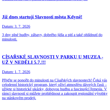
Již dnes startují Slavnosti města Kdyně!
Datum:
3. 7. 2026
3 dny plné hudby, zábavy, dobrého jídla a pití a také ohlídnutí do
minulosti.
CÍSAŘSKÉ SLAVNOSTI V PARKU U MUZEA -
UŽ V NEDĚLI 5.7.!!!
Datum:
1. 7. 2026
Přijďte se ponořit do minulosti na Císařských slavnostech! Čeká vás
celodenní historický program, který oživí atmosféru dávných časů –
užijete si historické ukázky, dobovou hudbu a fascinující řemesla. V
rámci slavností si můžete prohlédnout a zakoupit regionální výrobky
na stánkovém prodeji.