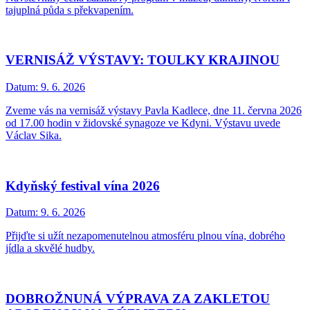
tajuplná půda s překvapením.
VERNISÁŽ VÝSTAVY: TOULKY KRAJINOU
Datum:
9. 6. 2026
Zveme vás na vernisáž výstavy Pavla Kadlece, dne 11. června 2026
od 17.00 hodin v židovské synagoze ve Kdyni. Výstavu uvede
Václav Sika.
Kdyňský festival vína 2026
Datum:
9. 6. 2026
Přijďte si užít nezapomenutelnou atmosféru plnou vína, dobrého
jídla a skvělé hudby.
DOBROŽNUNÁ VÝPRAVA ZA ZAKLETOU