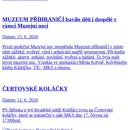
MUZEUM PŘÍHRANIČÍ bavilo děti i dospělé v
rámci Muzejní noci
Datum:
15. 6. 2026
První společná Muzejní noc proměnila Muzeum příhraničí v místo
plné zážitků, tvoření, vůní i setkávání napříč generacemi. Pět hodin
zážitků, aktivit, setkání, povídání, tvoření a bádání. To byla naše
první muzejní noc. Vznikla ve spolupráci Města Kdyně, Kdyňského
klubu Klubíčko, TIC, MKS a muzea.
ČERTOVSKÉ KOLÁČKY
Datum:
12. 6. 2026
PS Jitřenka a její divadelní oddíl Kulišáci zvou na Čertovské
koláčky, které se uskuteční v sále MKS dne 17. června od
17:00hod.