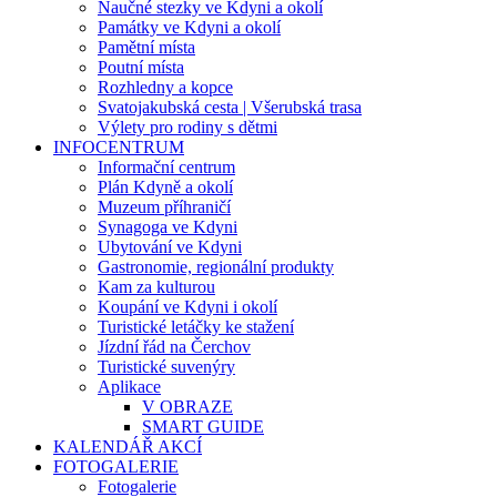
Naučné stezky ve Kdyni a okolí
Památky ve Kdyni a okolí
Pamětní místa
Poutní místa
Rozhledny a kopce
Svatojakubská cesta | Všerubská trasa
Výlety pro rodiny s dětmi
INFOCENTRUM
Informační centrum
Plán Kdyně a okolí
Muzeum příhraničí
Synagoga ve Kdyni
Ubytování ve Kdyni
Gastronomie, regionální produkty
Kam za kulturou
Koupání ve Kdyni i okolí
Turistické letáčky ke stažení
Jízdní řád na Čerchov
Turistické suvenýry
Aplikace
V OBRAZE
SMART GUIDE
KALENDÁŘ AKCÍ
FOTOGALERIE
Fotogalerie