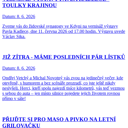
TOULKY KRAJINOU
Datum:
8. 6. 2026
Zveme vás do židovské synagogy ve Kdyni na vernisáž výstavy
Pavla Kadlece, dne 11. června 2026 od 17.00 hodin. Výstavu uvede
Václav Sika.
JIŽ ZÍTRA - MÁME POSLEDNÍCH PÁR LÍSTKŮ
Datum:
8. 6. 2026
Ondřej Vetchý a Michal Novotný vás zvou na jedinečný večer, kde
otevřeně, s humorem a bez scénáře prozradí, co jste ještě nikdy
neslyšeli. Herci, kteří spolu najezdí tisíce kilometrů, vás teď vezmou
s sebou do auta – jen místo silnice pojedete jejich životem rovnou
přímo v sále!
PŘIJĎTE SI PRO MASO A PIVKO NA LETNÍ
GRILOVAČKU