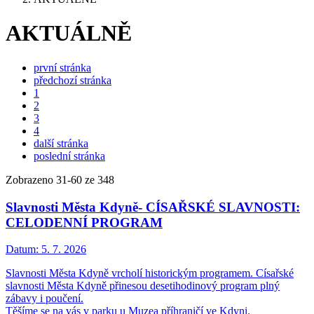
AKTUÁLNĚ
první stránka
předchozí stránka
1
2
3
4
další stránka
poslední stránka
Zobrazeno
31
-
60
ze 348
Slavnosti Města Kdyně- CÍSAŘSKÉ SLAVNOSTI:
CELODENNÍ PROGRAM
Datum:
5. 7. 2026
Slavnosti Města Kdyně vrcholí historickým programem. Císařské
slavnosti Města Kdyně přinesou desetihodinový program plný
zábavy i poučení.
Těšíme se na vás v parku u Muzea příhraničí ve Kdyni.