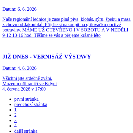
Datum:
6. 6. 2026
Naše regionální lednice je zase plná piva, klobás, sýru, špeku a masa
z chovu od Jakoubků. Přijďte si nakoupit na grilovačku poctivé
potraviny. MÁME UŽ OTEVŘENO I V SOBOTU A V NEDĚLI
9-12 13-16 hod. Těšíme se vás a přejeme krásné léto
JIŽ DNES - VERNISÁŽ VÝSTAVY
Datum:
4. 6. 2026
Všichni jste srdečně zváni.
Muzeum příhraničí ve Kdyni
4. června 2026 v 17:00
první stránka
předchozí stránka
1
2
3
4
další stránka