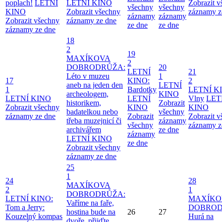
poplach!
LETNÍ
LETNÍ KINO
Zobrazit 
všechny
všechny
KINO
Zobrazit všechny
záznamy z
záznamy
záznamy
Zobrazit všechny
záznamy ze dne
ze dne
ze dne
záznamy ze dne
18
2
19
MAXÍKOVA
2
DOBRODRŮŽA:
20
LETNÍ
21
Léto v muzeu
1
17
KINO:
2
aneb na jeden den
LETNÍ
1
Bardotky
LETNÍ K
archeologem,
KINO
LETNÍ KINO
LETNÍ
Vlny
LET
historikem,
Zobrazit
Zobrazit všechny
KINO
KINO
badatelkou nebo
všechny
záznamy ze dne
Zobrazit
Zobrazit 
třeba muzejnicí či
záznamy
všechny
záznamy z
archivářem
ze dne
záznamy
LETNÍ KINO
ze dne
Zobrazit všechny
záznamy ze dne
25
1
24
28
MAXÍKOVA
2
1
DOBRODRŮŽA:
LETNÍ KINO:
MAXÍKO
Vaříme na faře,
Tom a Jerry:
DOBROD
hostina bude na
26
27
Kouzelný kompas
Hurá na
dvoře, přijďte