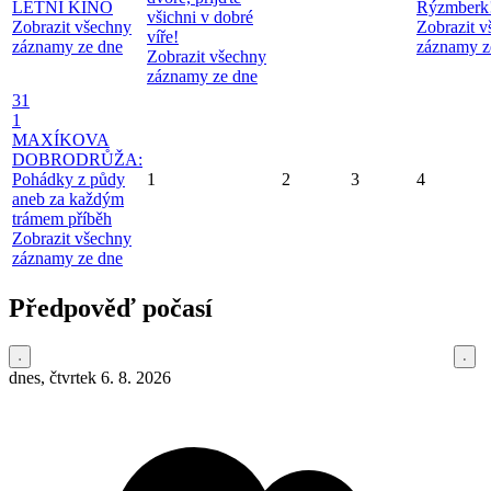
LETNÍ KINO
Rýzmberk
všichni v dobré
Zobrazit všechny
Zobrazit 
víře!
záznamy ze dne
záznamy z
Zobrazit všechny
záznamy ze dne
31
1
MAXÍKOVA
DOBRODRŮŽA:
Pohádky z půdy
1
2
3
4
aneb za každým
trámem příběh
Zobrazit všechny
záznamy ze dne
Předpověď počasí
dnes, čtvrtek 6. 8. 2026