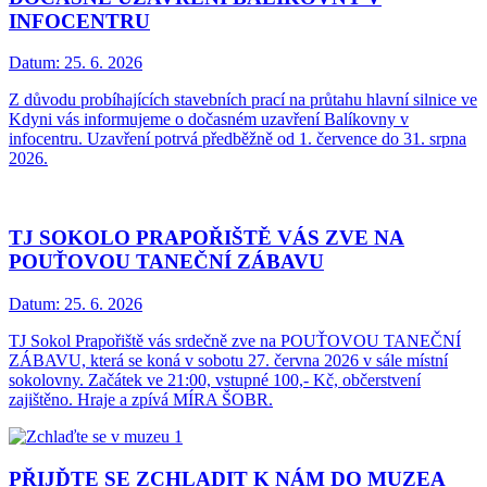
INFOCENTRU
Datum:
25. 6. 2026
Z důvodu probíhajících stavebních prací na průtahu hlavní silnice ve
Kdyni vás informujeme o dočasném uzavření Balíkovny v
infocentru. Uzavření potrvá předběžně od 1. července do 31. srpna
2026.
TJ SOKOLO PRAPOŘIŠTĚ VÁS ZVE NA
POUŤOVOU TANEČNÍ ZÁBAVU
Datum:
25. 6. 2026
TJ Sokol Prapořiště vás srdečně zve na POUŤOVOU TANEČNÍ
ZÁBAVU, která se koná v sobotu 27. června 2026 v sále místní
sokolovny. Začátek ve 21:00, vstupné 100,- Kč, občerstvení
zajištěno. Hraje a zpívá MÍRA ŠOBR.
PŘIJĎTE SE ZCHLADIT K NÁM DO MUZEA