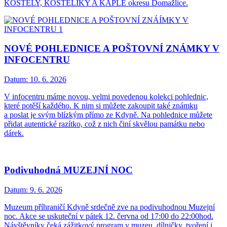
KOSTELY, KOSTELÍKY A KAPLE okresu Domažlice.
NOVÉ POHLEDNICE A POŠTOVNÍ ZNÁMKY V
INFOCENTRU
Datum:
10. 6. 2026
V infocentru máme novou, velmi povedenou kolekci pohlednic,
které potěší každého. K nim si můžete zakoupit také známku
a poslat je svým blízkým přímo ze Kdyně. Na pohlednice můžete
přidat autentické razítko, což z nich činí skvělou památku nebo
dárek.
Podivuhodná MUZEJNÍ NOC
Datum:
9. 6. 2026
Muzeum příhraničí Kdyně srdečně zve na podivuhodnou Muzejní
noc. Akce se uskuteční v pátek 12. června od 17:00 do 22:00hod.
Návštěvníky čeká zážitkový program v muzeu, dílničky, tvoření i