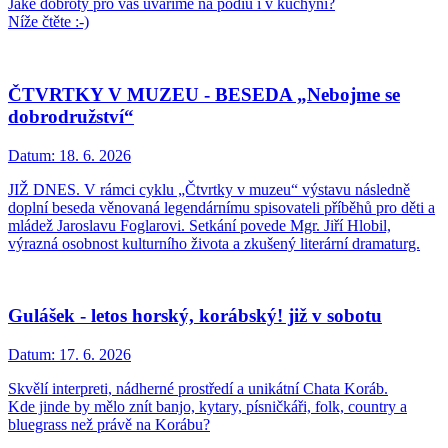
Jaké dobroty pro vás uvaříme na pódiu i v kuchyni?
Níže čtěte :-)
ČTVRTKY V MUZEU - BESEDA „Nebojme se
dobrodružství“
Datum:
18. 6. 2026
JIŽ DNES. V rámci cyklu „Čtvrtky v muzeu“ výstavu následně
doplní beseda věnovaná legendárnímu spisovateli příběhů pro děti a
mládež Jaroslavu Foglarovi. Setkání povede Mgr. Jiří Hlobil,
výrazná osobnost kulturního života a zkušený literární dramaturg.
Gulášek - letos horský, korábský! již v sobotu
Datum:
17. 6. 2026
Skvělí interpreti, nádherné prostředí a unikátní Chata Koráb.
Kde jinde by mělo znít banjo, kytary, písničkáři, folk, country a
bluegrass než právě na Korábu?