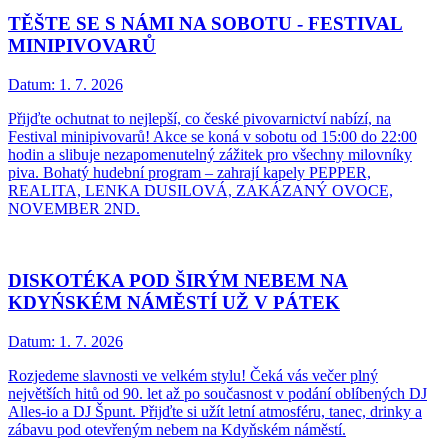
TĚŠTE SE S NÁMI NA SOBOTU - FESTIVAL
MINIPIVOVARŮ
Datum:
1. 7. 2026
Přijďte ochutnat to nejlepší, co české pivovarnictví nabízí, na
Festival minipivovarů! Akce se koná v sobotu od 15:00 do 22:00
hodin a slibuje nezapomenutelný zážitek pro všechny milovníky
piva. Bohatý hudební program – zahrají kapely PEPPER,
REALITA, LENKA DUSILOVÁ, ZAKÁZANÝ OVOCE,
NOVEMBER 2ND.
DISKOTÉKA POD ŠIRÝM NEBEM NA
KDYŃSKÉM NÁMĚSTÍ UŽ V PÁTEK
Datum:
1. 7. 2026
Rozjedeme slavnosti ve velkém stylu! Čeká vás večer plný
největších hitů od 90. let až po současnost v podání oblíbených DJ
Alles-io a DJ Špunt. Přijďte si užít letní atmosféru, tanec, drinky a
zábavu pod otevřeným nebem na Kdyňském náměstí.