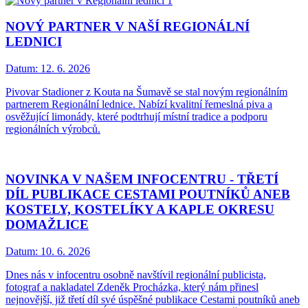
NOVÝ PARTNER V NAŠÍ REGIONÁLNÍ
LEDNICI
Datum:
12. 6. 2026
Pivovar Stadioner z Kouta na Šumavě se stal novým regionálním
partnerem Regionální lednice. Nabízí kvalitní řemeslná piva a
osvěžující limonády, které podtrhují místní tradice a podporu
regionálních výrobců.
NOVINKA V NAŠEM INFOCENTRU - TŘETÍ
DÍL PUBLIKACE CESTAMI POUTNÍKŮ ANEB
KOSTELY, KOSTELÍKY A KAPLE OKRESU
DOMAŽLICE
Datum:
10. 6. 2026
Dnes nás v infocentru osobně navštívil regionální publicista,
fotograf a nakladatel Zdeněk Procházka, který nám přinesl
nejnovější, již třetí díl své úspěšné publikace Cestami poutníků aneb