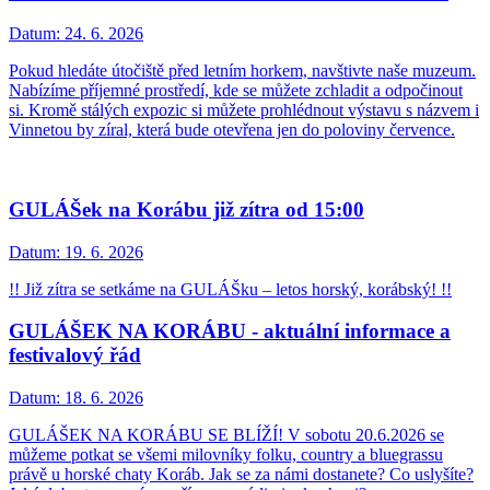
Datum:
24. 6. 2026
Pokud hledáte útočiště před letním horkem, navštivte naše muzeum.
Nabízíme příjemné prostředí, kde se můžete zchladit a odpočinout
si. Kromě stálých expozic si můžete prohlédnout výstavu s názvem i
Vinnetou by zíral, která bude otevřena jen do poloviny července.
GULÁŠek na Korábu již zítra od 15:00
Datum:
19. 6. 2026
!! Již zítra se setkáme na GULÁŠku – letos horský, korábský! !!
GULÁŠEK NA KORÁBU - aktuální informace a
festivalový řád
Datum:
18. 6. 2026
GULÁŠEK NA KORÁBU SE BLÍŽÍ! V sobotu 20.6.2026 se
můžeme potkat se všemi milovníky folku, country a bluegrassu
právě u horské chaty Koráb. Jak se za námi dostanete? Co uslyšíte?