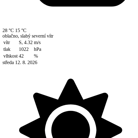
28 °C
15 °C
oblačno, slabý severní vítr
vítr
S, 4.32
m/s
tlak
1022
hPa
vlhkost
42
%
středa 12. 8. 2026