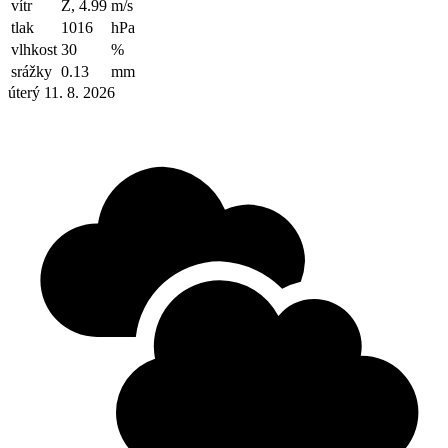
vítr
Z, 4.99
m/s
tlak
1016
hPa
vlhkost
30
%
srážky
0.13
mm
úterý 11. 8. 2026