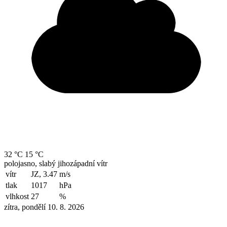
32 °C
15 °C
polojasno, slabý jihozápadní vítr
vítr
JZ, 3.47
m/s
tlak
1017
hPa
vlhkost
27
%
zítra, pondělí 10. 8. 2026