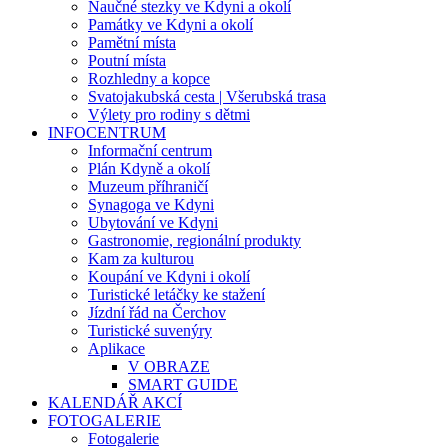
Naučné stezky ve Kdyni a okolí
Památky ve Kdyni a okolí
Pamětní místa
Poutní místa
Rozhledny a kopce
Svatojakubská cesta | Všerubská trasa
Výlety pro rodiny s dětmi
INFOCENTRUM
Informační centrum
Plán Kdyně a okolí
Muzeum příhraničí
Synagoga ve Kdyni
Ubytování ve Kdyni
Gastronomie, regionální produkty
Kam za kulturou
Koupání ve Kdyni i okolí
Turistické letáčky ke stažení
Jízdní řád na Čerchov
Turistické suvenýry
Aplikace
V OBRAZE
SMART GUIDE
KALENDÁŘ AKCÍ
FOTOGALERIE
Fotogalerie