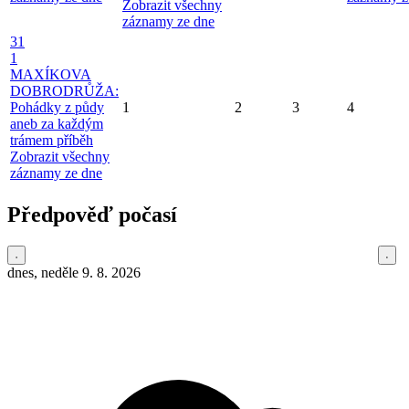
Zobrazit všechny
záznamy ze dne
31
1
MAXÍKOVA
DOBRODRŮŽA:
Pohádky z půdy
1
2
3
4
aneb za každým
trámem příběh
Zobrazit všechny
záznamy ze dne
Předpověď počasí
dnes, neděle 9. 8. 2026