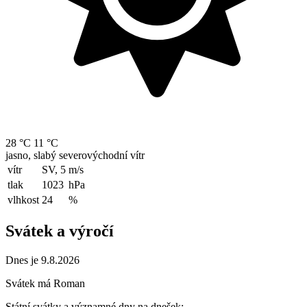
28 °C
11 °C
jasno, slabý severovýchodní vítr
vítr
SV, 5
m/s
tlak
1023
hPa
vlhkost
24
%
Svátek a výročí
Dnes je 9.8.2026
Svátek má
Roman
Státní svátky a významné dny na dnešek: