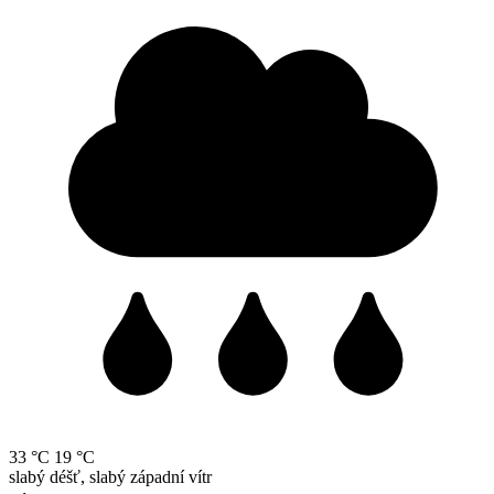
33 °C
19 °C
slabý déšť, slabý západní vítr