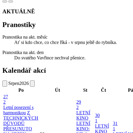
AKTUÁLNĚ
Pranostiky
Pranostika na akt. měsíc
Ať si kdo chce, co chce říká - v srpnu ještě do rybníka.
Pranostika na akt. den
Do svatého Vavřince nechval pšenice.
Kalendář akcí
Srpen
2026
Po
Út
St
Čt
P
27
2
29
Letní posezení s
2
harmonikou
Z
LETNÍ
30
TECHNICKÝCH
KINO
1
DŮVODŮ
LETNÍ
31
LETNÍ
PŘESUNUTO
KINO:
1
KINO