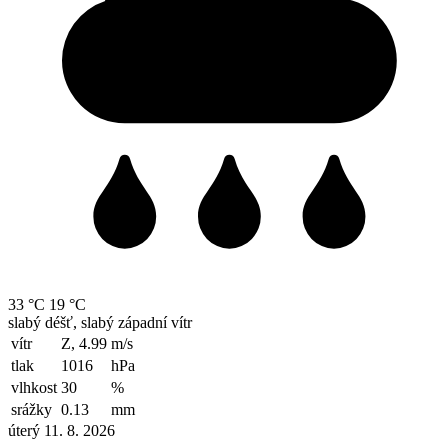
33 °C
19 °C
slabý déšť, slabý západní vítr
vítr
Z, 4.99
m/s
tlak
1016
hPa
vlhkost
30
%
srážky
0.13
mm
úterý 11. 8. 2026