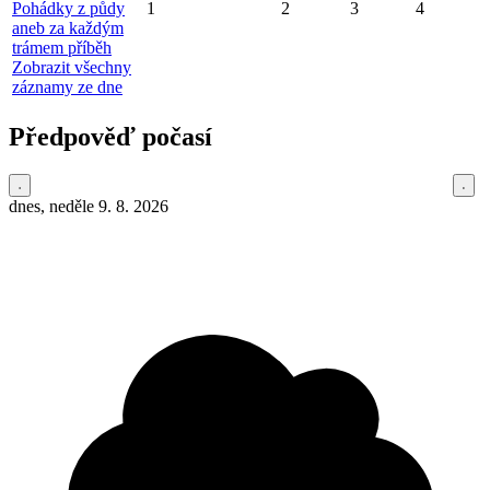
Pohádky z půdy
1
2
3
4
aneb za každým
trámem příběh
Zobrazit všechny
záznamy ze dne
Předpověď počasí
dnes, neděle 9. 8. 2026