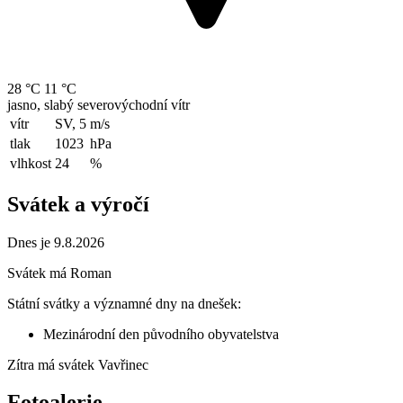
28 °C
11 °C
jasno, slabý severovýchodní vítr
vítr
SV, 5
m/s
tlak
1023
hPa
vlhkost
24
%
Svátek a výročí
Dnes je 9.8.2026
Svátek má
Roman
Státní svátky a významné dny na dnešek:
Mezinárodní den původního obyvatelstva
Zítra má svátek
Vavřinec
Fotoalerie