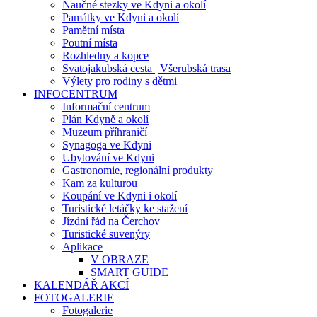
Naučné stezky ve Kdyni a okolí
Památky ve Kdyni a okolí
Pamětní místa
Poutní místa
Rozhledny a kopce
Svatojakubská cesta | Všerubská trasa
Výlety pro rodiny s dětmi
INFOCENTRUM
Informační centrum
Plán Kdyně a okolí
Muzeum příhraničí
Synagoga ve Kdyni
Ubytování ve Kdyni
Gastronomie, regionální produkty
Kam za kulturou
Koupání ve Kdyni i okolí
Turistické letáčky ke stažení
Jízdní řád na Čerchov
Turistické suvenýry
Aplikace
V OBRAZE
SMART GUIDE
KALENDÁŘ AKCÍ
FOTOGALERIE
Fotogalerie