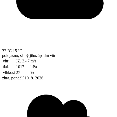
32 °C
15 °C
polojasno, slabý jihozápadní vítr
vítr
JZ, 3.47
m/s
tlak
1017
hPa
vlhkost
27
%
zítra, pondělí 10. 8. 2026