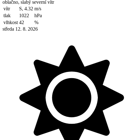
oblačno, slabý severní vítr
vítr
S, 4.32
m/s
tlak
1022
hPa
vlhkost
42
%
středa 12. 8. 2026