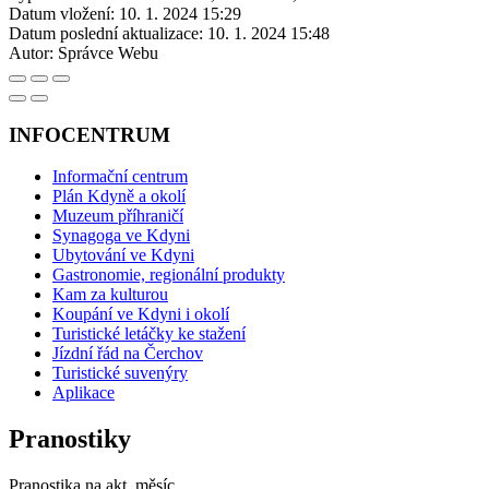
Datum vložení:
10. 1. 2024 15:29
Datum poslední aktualizace:
10. 1. 2024 15:48
Autor:
Správce Webu
INFOCENTRUM
Informační centrum
Plán Kdyně a okolí
Muzeum příhraničí
Synagoga ve Kdyni
Ubytování ve Kdyni
Gastronomie, regionální produkty
Kam za kulturou
Koupání ve Kdyni i okolí
Turistické letáčky ke stažení
Jízdní řád na Čerchov
Turistické suvenýry
Aplikace
Pranostiky
Pranostika na akt. měsíc