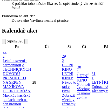
Z počátku toho měsíce říká se, že opět studený vítr ze strnišť
fouká.
Pranostika na akt. den
Do svatého Vavřince nechval pšenice.
Kalendář akcí
Srpen
2026
Po
Út
St
Čt
P
27
2
29
Letní posezení s
2
harmonikou
Z
LETNÍ
30
TECHNICKÝCH
KINO
1
DŮVODŮ
LETNÍ
31
LETNÍ
PŘESUNUTO
KINO:
1
KINO
NA SRPEN -
28
Někdo to
LETNÍ K
Zobrazit
MAXÍKOVA
rád v
Zobrazit 
všechny
DOBRODRŮŽA:
Plzni
záznamy z
záznamy
Maxíkův hasičský
Zobrazit
ze dne
poplach aneb na
všechny
den hrdinou
záznamy