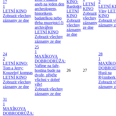
17
KINO:
2
aneb na jeden den
LETNÍ
1
Bardotky
LETNÍ K
archeologem,
KINO
LETNÍ KINO
LETNÍ
Vlny
LET
historikem,
Zobrazit
Zobrazit všechny
KINO
KINO
badatelkou nebo
všechny
záznamy ze dne
Zobrazit
Zobrazit 
třeba muzejnicí či
záznamy
všechny
záznamy z
archivářem
ze dne
záznamy
LETNÍ KINO
ze dne
Zobrazit všechny
záznamy ze dne
25
1
24
28
MAXÍKOVA
2
1
DOBRODRŮŽA:
LETNÍ KINO:
MAXÍKO
Vaříme na faře,
Tom a Jerry:
DOBROD
hostina bude na
26
27
Kouzelný kompas
Hurá na
dvoře, přijďte
LETNÍ KINO
Rýzmberk
všichni v dobré
Zobrazit všechny
Zobrazit 
víře!
záznamy ze dne
záznamy z
Zobrazit všechny
záznamy ze dne
31
1
MAXÍKOVA
DOBRODRŮŽA: