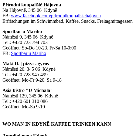
Přírodní koupaliště Hájovna
Na Hájovně, 345 06 Kdyně
FB:
www.facebook.com/prirodnikoupalistehajovna
Erfrischungen im Schwimmbad, Kaffee, Snacks, Freitagmittagessen
Sportbar u Mariho
Náměstí 9, 345 06 Kdyně
Tel.: +420 723 794 703
Geöffnet: So-Do 10-23, Fr-Sa 10-0:00
FB:
Sportbar u Mariho
Maki II. | pizza - gyros
Náměstí 20, 345 06 Kdyně
Tel.: +420 728 945 499
Geöffnet: Mo-Fr 9-20, Sa 9-18
Asia bistro "U Michala"
Náměstí 129, 345 06 Kdyně
Tel.: +420 601 310 086
Geöffnet: Mo-Sa 9-19
WO MAN IN KDYNĚ KAFFEE TRINKEN KANN
Zmrzlinkovna Kdyně