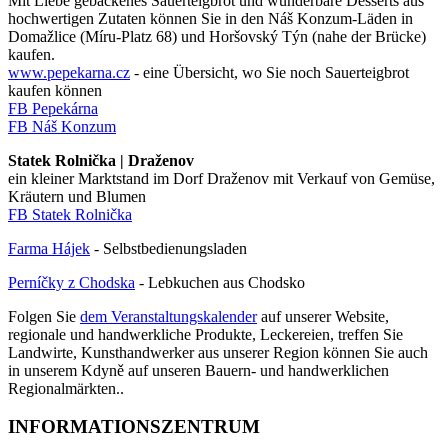
Mit Liebe gebackenes Sauerteigbrot und wunderbare Desserts aus
hochwertigen Zutaten können Sie in den Náš Konzum-Läden in
Domažlice (Míru-Platz 68) und Horšovský Týn (nahe der Brücke)
kaufen.
www.pepekarna.cz
- eine Übersicht, wo Sie noch Sauerteigbrot
kaufen können
FB Pepekárna
FB Náš Konzum
Statek Rolnička | Draženov
ein kleiner Marktstand im Dorf Draženov mit Verkauf von Gemüse,
Kräutern und Blumen
FB Statek Rolnička
Farma Hájek
- Selbstbedienungsladen
Perníčky z Chodska
- Lebkuchen aus Chodsko
Folgen Sie
dem Veranstaltungskalender
auf unserer Website,
regionale und handwerkliche Produkte, Leckereien, treffen Sie
Landwirte, Kunsthandwerker aus unserer Region können Sie auch
in unserem Kdyně auf unseren Bauern- und handwerklichen
Regionalmärkten..
INFORMATIONSZENTRUM