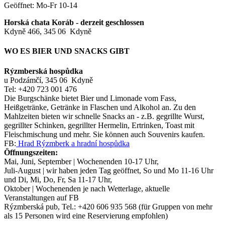
Geöffnet: Mo-Fr 10-14
Horská chata Koráb - derzeit geschlossen
Kdyně 466, 345 06 Kdyně
WO ES BIER UND SNACKS GIBT
Rýzmberská hospůdka
u Podzámčí, 345 06 Kdyně
Tel: +420 723 001 476
Die Burgschänke bietet Bier und Limonade vom Fass,
Heißgetränke, Getränke in Flaschen und Alkohol an. Zu den
Mahlzeiten bieten wir schnelle Snacks an - z.B. gegrillte Wurst,
gegrillter Schinken, gegrillter Hermelin, Ertrinken, Toast mit
Fleischmischung und mehr. Sie können auch Souvenirs kaufen.
FB:
Hrad Rýzmberk a hradní hospůdka
Öffnungszeiten:
Mai, Juni, September | Wochenenden 10-17 Uhr,
Juli-August | wir haben jeden Tag geöffnet, So und Mo 11-16 Uhr
und Di, Mi, Do, Fr, Sa 11-17 Uhr,
Oktober | Wochenenden je nach Wetterlage, aktuelle
Veranstaltungen auf FB
Rýzmberská pub, Tel.: +420 606 935 568 (für Gruppen von mehr
als 15 Personen wird eine Reservierung empfohlen)