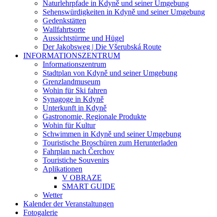
Naturlehrpfade in Kdyně und seiner Umgebung
Sehenswürdigkeiten in Kdyně und seiner Umgebung
Gedenkstätten
Wallfahrtsorte
Aussichtstürme und Hügel
Der Jakobsweg | Die Všerubská Route
INFORMATIONSZENTRUM
Informationszentrum
Stadtplan von Kdyně und seiner Umgebung
Grenzlandmuseum
Wohin für Ski fahren
Synagoge in Kdyně
Unterkunft in Kdyně
Gastronomie, Regionale Produkte
Wohin für Kultur
Schwimmen in Kdyně und seiner Umgebung
Touristische Broschüren zum Herunterladen
Fahrplan nach Čerchov
Touristiche Souvenirs
Aplikationen
V OBRAZE
SMART GUIDE
Wetter
Kalender der Veranstaltungen
Fotogalerie