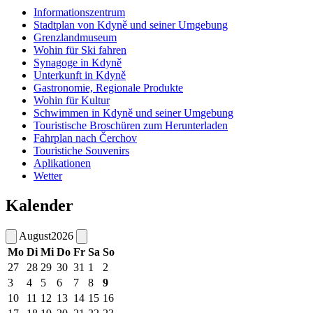
Informationszentrum
Stadtplan von Kdyně und seiner Umgebung
Grenzlandmuseum
Wohin für Ski fahren
Synagoge in Kdyně
Unterkunft in Kdyně
Gastronomie, Regionale Produkte
Wohin für Kultur
Schwimmen in Kdyně und seiner Umgebung
Touristische Broschüren zum Herunterladen
Fahrplan nach Čerchov
Touristiche Souvenirs
Aplikationen
Wetter
Kalender
August
2026
Mo
Di
Mi
Do
Fr
Sa
So
27
28
29
30
31
1
2
3
4
5
6
7
8
9
10
11
12
13
14
15
16