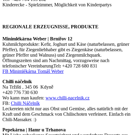
Kinderecke - Spielzimmer, Möglichkeit von Kinderpartys
REGIONALE ERZEUGNISSE, PRODUKTE
Minimlékárna Weber | Brnířov 12
Kuhmilchprodukte: Kefir, Joghurt und Käse (naturbelassen, grüner
Pfeffer), für Ziegenliebhaber gibt es Ziegenkäse (naturbelassen,
grüner Pfeffer und Walnuss) und Ziegenmilchquark.
Öffnungszeiten sind am Nachmittag, vorzugsweise nach
telefonischer VereinbarungTel
:
+420 728 680 831
FB Minimlékárna Tomáš Weber
Chilli náčelník
Na Tržišti , 345 06 Kdyně
+420 776 730 630
Wo kann man kaufen:
www.chilli-nacelnik.cz
FB:
Chilli Náčelník
Leckereien nicht nur aus Obst und Gemüse, alles natürlich mit der
Kraft und dem Geschmack von Chilischoten verfeinert. Einfach ein
Chili-Massaker. :)
Pepekárna | Hamr u Trhanova