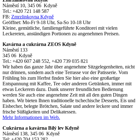
Náměstí 10, 345 06 Kdyně
Tel.: +420 721 148 587
FB:
Zmrzlinkovna Kdyně
Geöffnet: Mo-Fr 9-18 Uhr, Sa-So 10-18 Uhr
Kleine, gemütliche, familiengeführte Konditorei mit vielen
Leckereien, anständigen Portionen zu angenehmen Preisen.
Kavárna a cukrárna ZEOS Kdyně
Náměstí 133
345 06 Kdyně
Tel.: +420 607 248 552, +420 739 035 821
Wir haben das ganze Jahr über angenehme Sitzgelegenheiten, nicht
nur drinnen, sondern auch eine Terrasse vor der Patisserie. Vom
Frühling bis zum Herbst finden Sie hier also eine großartige
Entspannung mit Kaffee, Tee oder anderen Getränken, immer mit
etwas Leckerem dazu. Dank unserer freundlichen Bedienung
werden Sie auch eine angenehme Zeit mit all den guten Dingen
haben. Wir bieten Ihnen traditionelle tschechische Desserts, Eis und
Eisbecher, belegte Brötchen, Salate und andere leckere und immer
frische Süßigkeiten und Delikatessen.
Mehr Informationen im Web.
Cukrárna a kavárna Bílý lev Kdyně
Náměstí 138, 345 06 Kdyně
Tel: +420 704 153 282