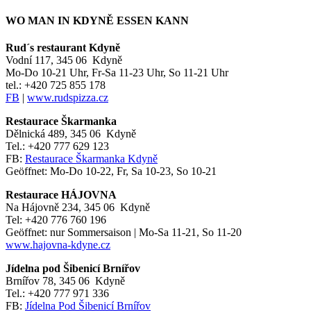
WO MAN IN KDYNĚ ESSEN KANN
Rud´s restaurant Kdyně
Vodní 117, 345 06 Kdyně
Mo-Do 10-21 Uhr, Fr-Sa 11-23 Uhr, So 11-21 Uhr
tel.: +420 725 855 178
FB
|
www.rudspizza.cz
Restaurace Škarmanka
Dělnická 489, 345 06 Kdyně
Tel.: +420 777 629 123
FB:
Restaurace Škarmanka Kdyně
Geöffnet: Mo-Do 10-22, Fr, Sa 10-23, So 10-21
Restaurace HÁJOVNA
Na Hájovně 234, 345 06 Kdyně
Tel: +420 776 760 196
Geöffnet: nur Sommersaison | Mo-Sa 11-21, So 11-20
www.hajovna-kdyne.cz
Jídelna pod Šibenicí Brnířov
Brnířov 78, 345 06 Kdyně
Tel.: +420 777 971 336
FB:
Jídelna Pod Šibenicí Brnířov