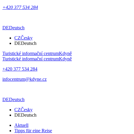
+420 377 534 284
DE
Deutsch
CZ
Česky
DE
Deutsch
Turistické informační centrum
Kdyně
Turistické informační centrum
Kdyně
+420 377 534 284
infocentrum@kdyne.cz
DE
Deutsch
CZ
Česky
DE
Deutsch
Aktuell
Tipps für eine Reise