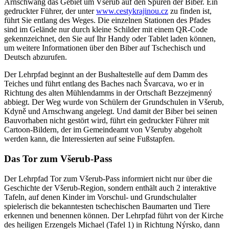
Arnschwang das Gebiet um Všerub auf den Spuren der Biber. Ein
gedruckter Führer, der unter
www.cestykrajinou.cz
zu finden ist,
führt Sie entlang des Weges. Die einzelnen Stationen des Pfades
sind im Gelände nur durch kleine Schilder mit einem QR-Code
gekennzeichnet, den Sie auf Ihr Handy oder Tablet laden können,
um weitere Informationen über den Biber auf Tschechisch und
Deutsch abzurufen.
Der Lehrpfad beginnt an der Bushaltestelle auf dem Damm des
Teiches und führt entlang des Baches nach Švarcava, wo er in
Richtung des alten Mühlendamms in der Ortschaft Bezzejmenný
abbiegt. Der Weg wurde von Schülern der Grundschulen in Všerub,
Kdyně und Arnschwang angelegt. Und damit der Biber bei seinen
Bauvorhaben nicht gestört wird, führt ein gedruckter Führer mit
Cartoon-Bildern, der im Gemeindeamt von Všeruby abgeholt
werden kann, die Interessierten auf seine Fußstapfen.
Das Tor zum Všerub-Pass
Der Lehrpfad Tor zum Všerub-Pass informiert nicht nur über die
Geschichte der Všerub-Region, sondern enthält auch 2 interaktive
Tafeln, auf denen Kinder im Vorschul- und Grundschulalter
spielerisch die bekanntesten tschechischen Baumarten und Tiere
erkennen und benennen können. Der Lehrpfad führt von der Kirche
des heiligen Erzengels Michael (Tafel 1) in Richtung Nýrsko, dann