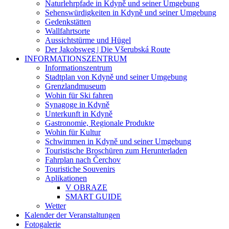
Naturlehrpfade in Kdyně und seiner Umgebung
Sehenswürdigkeiten in Kdyně und seiner Umgebung
Gedenkstätten
Wallfahrtsorte
Aussichtstürme und Hügel
Der Jakobsweg | Die Všerubská Route
INFORMATIONSZENTRUM
Informationszentrum
Stadtplan von Kdyně und seiner Umgebung
Grenzlandmuseum
Wohin für Ski fahren
Synagoge in Kdyně
Unterkunft in Kdyně
Gastronomie, Regionale Produkte
Wohin für Kultur
Schwimmen in Kdyně und seiner Umgebung
Touristische Broschüren zum Herunterladen
Fahrplan nach Čerchov
Touristiche Souvenirs
Aplikationen
V OBRAZE
SMART GUIDE
Wetter
Kalender der Veranstaltungen
Fotogalerie