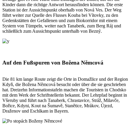
Kinder dann die richtige Antwort herausfinden können. Die erste
Station ist der Aussichtspunkt oberhalb von Nová Ves. Der Weg
führt weiter zur Quelle des Flusses Kouba bei Vítovky, zu den
Gedenkstätten der Gefallenen und zum Biokorridor mit einem
System von Tümpeln, weiter nach Tanaberk, zum Berg Ráj und
schließlich zum Aussichtspunkt unterhalb von Bezný.
Auf den Fußspuren von Božena Němcová
Die 81 km lange Route zeigt die Orte in Domažlice und der Region
Kdyň, die Božena Němcová besucht oder über die sie geschrieben
hat. Dreizehn Informationstafeln machen die Touristen in Chodsko
mit dem Werk der Schriftstellerin bekannt. Der Lehrpfad beginnt in
Všeruby und führt nach Tanaberk, Chrastavice, Stráž, Milavče,
Bořice, Kdyni, Kout na Šumavě, Stanětice, Mrákov, Újezd,
Draženov und Eschlkam in Bayern.