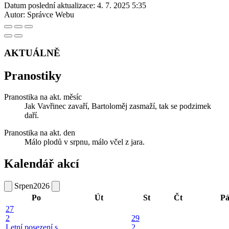
Datum poslední aktualizace:
4. 7. 2025 5:35
Autor:
Správce Webu
AKTUÁLNĚ
Pranostiky
Pranostika na akt. měsíc
Jak Vavřinec zavaří, Bartoloměj zasmaží, tak se podzimek
daří.
Pranostika na akt. den
Málo plodů v srpnu, málo včel z jara.
Kalendář akcí
Srpen
2026
Po
Út
St
Čt
P
27
2
29
Letní posezení s
2