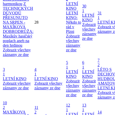
harmonikou
Z
LETNÍ
30
TECHNICKÝCH
KINO
1
DŮVODŮ
LETNÍ
31
LETNÍ
PŘESUNUTO
KINO:
1
KINO
NA SRPEN -
28
Někdo to
LETNÍ K
Zobrazit
MAXÍKOVA
rád v
Zobrazit 
všechny
DOBRODRŮŽA:
Plzni
záznamy z
záznamy
Maxíkův hasičský
Zobrazit
ze dne
poplach aneb na
všechny
den hrdinou
záznamy
Zobrazit všechny
ze dne
záznamy ze dne
7
5
6
2
1
1
3
4
LÉTO S
LETNÍ
LETNÍ
1
1
DECHO
KINO
KINO
LETNÍ KINO
LETNÍ KINO
HUDBOU
Zobrazit
Zobrazit
Zobrazit všechny
Zobrazit všechny
AMATO
všechny
všechny
záznamy ze dne
záznamy ze dne
LETNÍ K
záznamy
záznamy
Zobrazit 
ze dne
ze dne
záznamy z
10
12
13
2
11
1
1
MAXÍKOVA
2
14
LETNÍ
LETNÍ