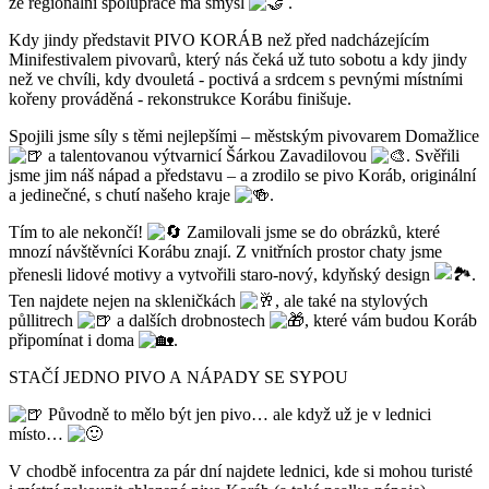
že regionální spolupráce má smysl
.
Kdy jindy představit PIVO KORÁB než před nadcházejícím
Minifestivalem pivovarů, který nás čeká už tuto sobotu a kdy jindy
než ve chvíli, kdy dvouletá - poctivá a srdcem s pevnými místními
kořeny prováděná - rekonstrukce Korábu finišuje.
Spojili jsme síly s těmi nejlepšími – městským pivovarem Domažlice
a talentovanou výtvarnicí Šárkou Zavadilovou
. Svěřili
jsme jim náš nápad a představu – a zrodilo se pivo Koráb, originální
a jedinečné, s chutí našeho kraje
.
Tím to ale nekončí!
Zamilovali jsme se do obrázků, které
mnozí návštěvníci Korábu znají. Z vnitřních prostor chaty jsme
přenesli lidové motivy a vytvořili staro-nový, kdyňský design
.
Ten najdete nejen na skleničkách
, ale také na stylových
půllitrech
a dalších drobnostech
, které vám budou Koráb
připomínat i doma
.
STAČÍ JEDNO PIVO A NÁPADY SE SYPOU
Původně to mělo být jen pivo… ale když už je v lednici
místo…
V chodbě infocentra za pár dní najdete lednici, kde si mohou turisté