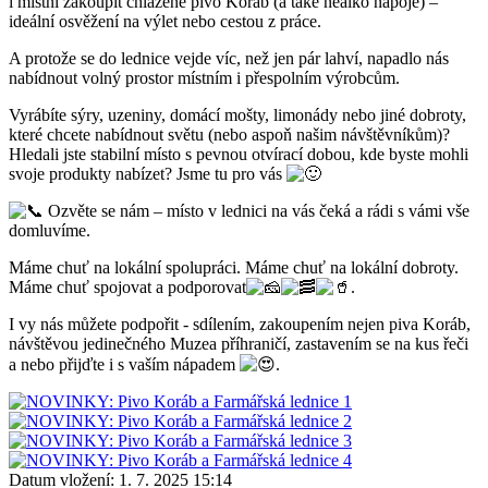
i místní zakoupit chlazené pivo Koráb (a také nealko nápoje) –
ideální osvěžení na výlet nebo cestou z práce.
A protože se do lednice vejde víc, než jen pár lahví, napadlo nás
nabídnout volný prostor místním i přespolním výrobcům.
Vyrábíte sýry, uzeniny, domácí mošty, limonády nebo jiné dobroty,
které chcete nabídnout světu (nebo aspoň našim návštěvníkům)?
Hledali jste stabilní místo s pevnou otvírací dobou, kde byste mohli
svoje produkty nabízet? Jsme tu pro vás
Ozvěte se nám – místo v lednici na vás čeká a rádi s vámi vše
domluvíme.
Máme chuť na lokální spolupráci. Máme chuť na lokální dobroty.
Máme chuť spojovat a podporovat
.
I vy nás můžete podpořit - sdílením, zakoupením nejen piva Koráb,
návštěvou jedinečného Muzea příhraničí, zastavením se na kus řeči
a nebo přijďte i s vaším nápadem
.
Datum vložení:
1. 7. 2025 15:14