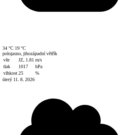
34 °C
19 °C
polojasno, jihozápadní větřík
vítr
JZ, 1.81
m/s
tlak
1017
hPa
vlhkost
25
%
úterý 11. 8. 2026