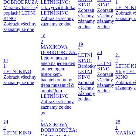
DOBRODRŮŽA:
LETNÍ KINO:
1
KINO
KINO
Maxíkův hasičský
Jak vycvičit draka
LETNÍ K
Zobrazit
Zobrazit
poplach!
LETNÍ
LETNÍ KINO
Zobrazit 
všechny
všechny
KINO
Zobrazit všechny
záznamy z
záznamy
záznamy
Zobrazit všechny
záznamy ze dne
ze dne
ze dne
záznamy ze dne
18
2
19
MAXÍKOVA
2
DOBRODRŮŽA:
20
LETNÍ
21
Léto v muzeu
1
17
KINO:
2
aneb na jeden den
LETNÍ
1
Bardotky
LETNÍ K
archeologem,
KINO
LETNÍ KINO
LETNÍ
Vlny
LET
historikem,
Zobrazit
Zobrazit všechny
KINO
KINO
badatelkou nebo
všechny
záznamy ze dne
Zobrazit
Zobrazit 
třeba muzejnicí či
záznamy
všechny
záznamy z
archivářem
ze dne
záznamy
LETNÍ KINO
ze dne
Zobrazit všechny
záznamy ze dne
25
1
24
28
MAXÍKOVA
2
1
DOBRODRŮŽA:
LETNÍ KINO:
MAXÍKO
Vaříme na faře,