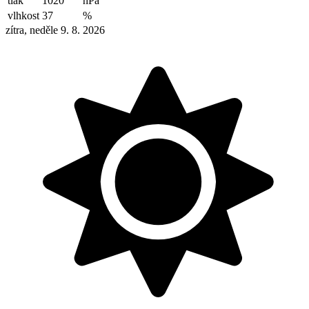
tlak
1020
hPa
vlhkost
37
%
zítra, neděle 9. 8. 2026