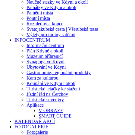
Naučné stezky ve Kdyni a okolí
Památky ve Kdyni a okolí
Pamětní místa
Poutní místa
Rozhledny a kopce
Svatojakubská cesta | Všerubská trasa
Výlety pro rodiny s dětmi
INFOCENTRUM
Informační centrum
Plán Kdyně a okolí
Muzeum příhraničí
Synagoga ve Kdyni
Ubytování ve Kdyni
Gastronomie, regionální produkty
Kam za kulturou
Koupání ve Kdyni i okolí
Turistické letáčky ke stažení
Jízdní řád na Čerchov
Turistické suvenýry
Aplikace
V OBRAZE
SMART GUIDE
KALENDÁŘ AKCÍ
FOTOGALERIE
Fotogalerie