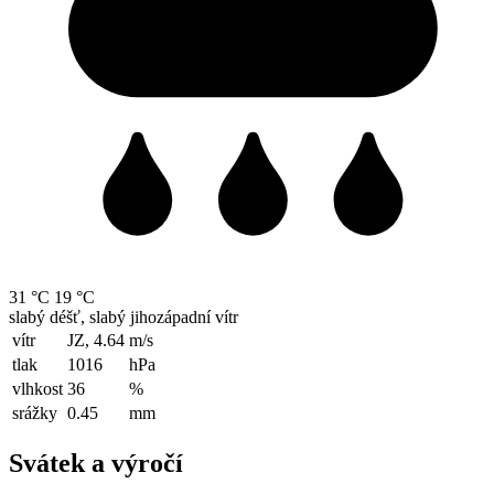
31 °C
19 °C
slabý déšť, slabý jihozápadní vítr
vítr
JZ, 4.64
m/s
tlak
1016
hPa
vlhkost
36
%
srážky
0.45
mm
Svátek a výročí