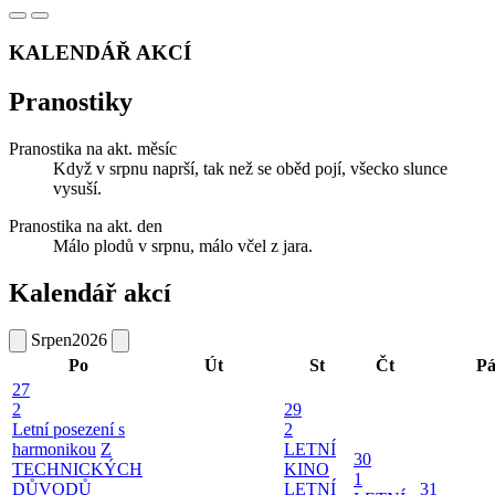
KALENDÁŘ AKCÍ
Pranostiky
Pranostika na akt. měsíc
Když v srpnu naprší, tak než se oběd pojí, všecko slunce
vysuší.
Pranostika na akt. den
Málo plodů v srpnu, málo včel z jara.
Kalendář akcí
Srpen
2026
Po
Út
St
Čt
P
27
2
29
Letní posezení s
2
harmonikou
Z
LETNÍ
30
TECHNICKÝCH
KINO
1
DŮVODŮ
LETNÍ
31