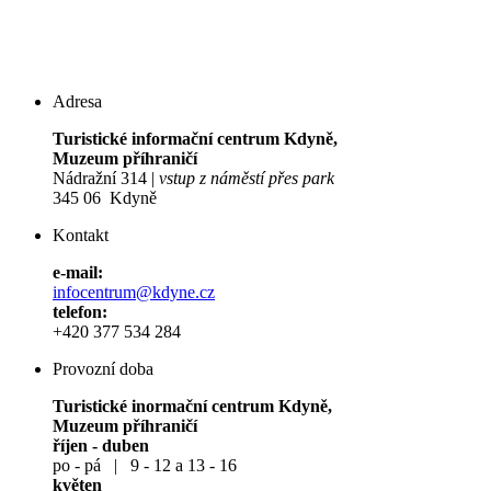
Adresa
Turistické informační centrum Kdyně,
Muzeum příhraničí
Nádražní 314 |
vstup z náměstí přes park
345 06 Kdyně
Kontakt
e-mail:
infocentrum@kdyne.cz
telefon:
+420 377 534 284
Provozní doba
Turistické inormační centrum Kdyně,
Muzeum příhraničí
říjen - duben
po - pá | 9 - 12 a 13 - 16
květen