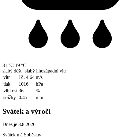
31 °C
19 °C
slabý déšť, slabý jihozápadní vítr
vítr
JZ, 4.64
m/s
tlak
1016
hPa
vlhkost
36
%
srážky
0.45
mm
Svátek a výročí
Dnes je 8.8.2026
Svátek má
Soběslav