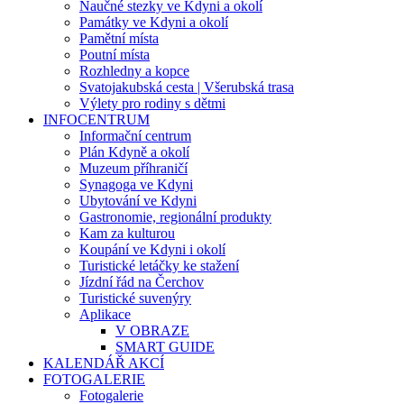
Naučné stezky ve Kdyni a okolí
Památky ve Kdyni a okolí
Pamětní místa
Poutní místa
Rozhledny a kopce
Svatojakubská cesta | Všerubská trasa
Výlety pro rodiny s dětmi
INFOCENTRUM
Informační centrum
Plán Kdyně a okolí
Muzeum příhraničí
Synagoga ve Kdyni
Ubytování ve Kdyni
Gastronomie, regionální produkty
Kam za kulturou
Koupání ve Kdyni i okolí
Turistické letáčky ke stažení
Jízdní řád na Čerchov
Turistické suvenýry
Aplikace
V OBRAZE
SMART GUIDE
KALENDÁŘ AKCÍ
FOTOGALERIE
Fotogalerie