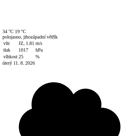
34 °C
19 °C
polojasno, jihozápadní větřík
vítr
JZ, 1.81
m/s
tlak
1017
hPa
vlhkost
25
%
úterý 11. 8. 2026