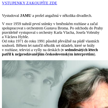
VSTUPENKY ZAKOUPÍTE ZDE
Vystudoval
JAMU
a prošel angažmá v několika divadlech.
V roce 1959 nahrál první snímky v brněnském rozhlase a začal
spolupracovat s orchestrem Gustava Broma. Po odchodu do Prahy
pravidelně vystupoval s orchestry Karla Vlacha, Josefa Vobruby
a Václava Hybše.
Od roku 1971 do roku 1991 působil převážně na půdě vlastních
souborů. Během let natočil několik set skladeb, které se hrály
v rozhlase, televizi a vyšly na deskách (
v sedmdesátých létech
patřil k nejprodávanějším československým interpretům
).