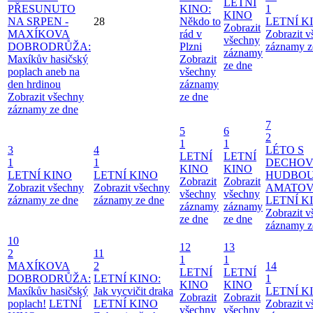
LETNÍ
PŘESUNUTO
KINO:
1
KINO
NA SRPEN -
28
Někdo to
LETNÍ K
Zobrazit
MAXÍKOVA
rád v
Zobrazit 
všechny
DOBRODRŮŽA:
Plzni
záznamy z
záznamy
Maxíkův hasičský
Zobrazit
ze dne
poplach aneb na
všechny
den hrdinou
záznamy
Zobrazit všechny
ze dne
záznamy ze dne
7
5
6
2
1
1
3
4
LÉTO S
LETNÍ
LETNÍ
1
1
DECHO
KINO
KINO
LETNÍ KINO
LETNÍ KINO
HUDBOU
Zobrazit
Zobrazit
Zobrazit všechny
Zobrazit všechny
AMATO
všechny
všechny
záznamy ze dne
záznamy ze dne
LETNÍ K
záznamy
záznamy
Zobrazit 
ze dne
ze dne
záznamy z
10
12
13
2
11
1
1
MAXÍKOVA
2
14
LETNÍ
LETNÍ
DOBRODRŮŽA:
LETNÍ KINO:
1
KINO
KINO
Maxíkův hasičský
Jak vycvičit draka
LETNÍ K
Zobrazit
Zobrazit
poplach!
LETNÍ
LETNÍ KINO
Zobrazit 
všechny
všechny