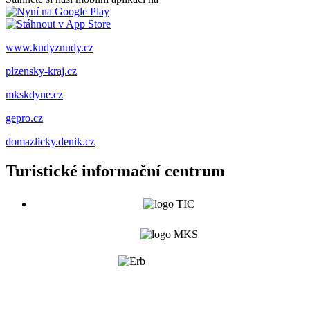
www.kudyznudy.cz
plzensky-kraj.cz
mkskdyne.cz
gepro.cz
domazlicky.denik.cz
Turistické informační centrum