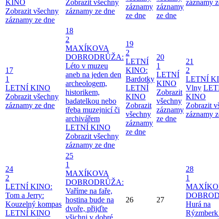
KINO
Zobrazit všechny
záznamy z
záznamy
záznamy
Zobrazit všechny
záznamy ze dne
ze dne
ze dne
záznamy ze dne
18
2
19
MAXÍKOVA
2
DOBRODRŮŽA:
20
LETNÍ
21
Léto v muzeu
1
17
KINO:
2
aneb na jeden den
LETNÍ
1
Bardotky
LETNÍ K
archeologem,
KINO
LETNÍ KINO
LETNÍ
Vlny
LET
historikem,
Zobrazit
Zobrazit všechny
KINO
KINO
badatelkou nebo
všechny
záznamy ze dne
Zobrazit
Zobrazit 
třeba muzejnicí či
záznamy
všechny
záznamy z
archivářem
ze dne
záznamy
LETNÍ KINO
ze dne
Zobrazit všechny
záznamy ze dne
25
1
24
28
MAXÍKOVA
2
1
DOBRODRŮŽA:
LETNÍ KINO:
MAXÍKO
Vaříme na faře,
Tom a Jerry:
DOBROD
hostina bude na
26
27
Kouzelný kompas
Hurá na
dvoře, přijďte
LETNÍ KINO
Rýzmberk
všichni v dobré