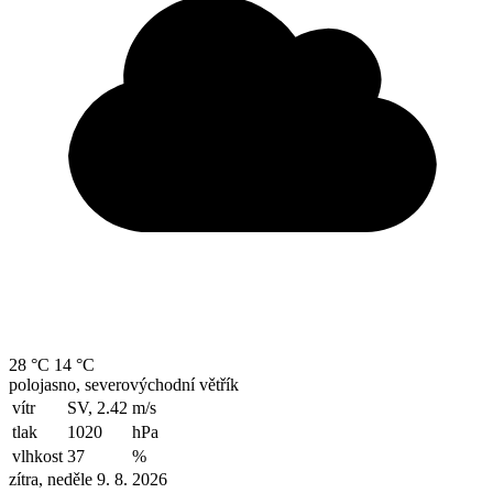
28 °C
14 °C
polojasno, severovýchodní větřík
vítr
SV, 2.42
m/s
tlak
1020
hPa
vlhkost
37
%
zítra, neděle 9. 8. 2026