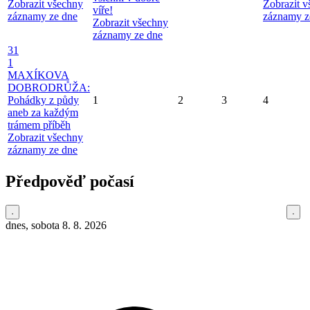
Zobrazit všechny
Zobrazit 
víře!
záznamy ze dne
záznamy z
Zobrazit všechny
záznamy ze dne
31
1
MAXÍKOVA
DOBRODRŮŽA:
Pohádky z půdy
1
2
3
4
aneb za každým
trámem příběh
Zobrazit všechny
záznamy ze dne
Předpověď počasí
dnes, sobota 8. 8. 2026