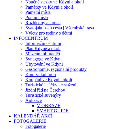
Naučné stezky ve Kdyni a okolí
Památky ve Kdyni a okolí
Pamětní místa
Poutní místa
Rozhledny a kopce
Svatojakubská cesta | Všerubská trasa
Výlety pro rodiny s dětmi
INFOCENTRUM
Informační centrum
Plán Kdyně a okolí
Muzeum příhraničí
Synagoga ve Kdyni
Ubytování ve Kdyni
Gastronomie, regionální produkty
Kam za kulturou
Koupání ve Kdyni i okolí
Turistické letáčky ke stažení
Jízdní řád na Čerchov
Turistické suvenýry
Aplikace
V OBRAZE
SMART GUIDE
KALENDÁŘ AKCÍ
FOTOGALERIE
Fotogalerie