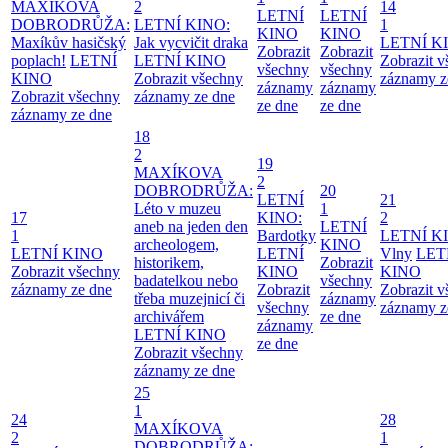
MAXÍKOVA
2
14
LETNÍ
LETNÍ
DOBRODRŮŽA:
LETNÍ KINO:
1
KINO
KINO
Maxíkův hasičský
Jak vycvičit draka
LETNÍ K
Zobrazit
Zobrazit
poplach!
LETNÍ
LETNÍ KINO
Zobrazit 
všechny
všechny
KINO
Zobrazit všechny
záznamy z
záznamy
záznamy
Zobrazit všechny
záznamy ze dne
ze dne
ze dne
záznamy ze dne
18
2
19
MAXÍKOVA
2
DOBRODRŮŽA:
20
LETNÍ
21
Léto v muzeu
1
17
KINO:
2
aneb na jeden den
LETNÍ
1
Bardotky
LETNÍ K
archeologem,
KINO
LETNÍ KINO
LETNÍ
Vlny
LET
historikem,
Zobrazit
Zobrazit všechny
KINO
KINO
badatelkou nebo
všechny
záznamy ze dne
Zobrazit
Zobrazit 
třeba muzejnicí či
záznamy
všechny
záznamy z
archivářem
ze dne
záznamy
LETNÍ KINO
ze dne
Zobrazit všechny
záznamy ze dne
25
1
24
28
MAXÍKOVA
2
1
DOBRODRŮŽA: