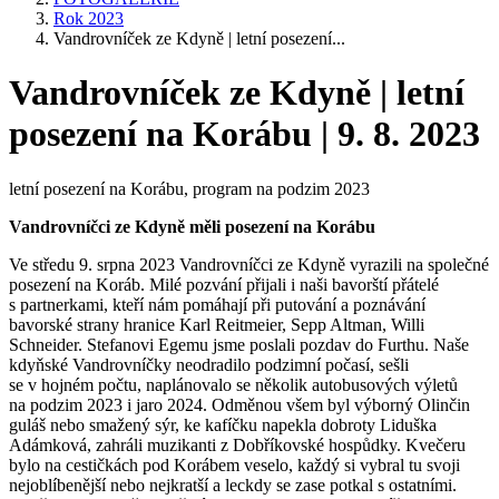
Rok 2023
Vandrovníček ze Kdyně | letní posezení...
Vandrovníček ze Kdyně | letní
posezení na Korábu | 9. 8. 2023
letní posezení na Korábu, program na podzim 2023
Vandrovníčci ze Kdyně měli posezení na Korábu
Ve středu 9. srpna 2023 Vandrovníčci ze Kdyně vyrazili na společné
posezení na Koráb. Milé pozvání přijali i naši bavorští přátelé
s partnerkami, kteří nám pomáhají při putování a poznávání
bavorské strany hranice Karl Reitmeier, Sepp Altman, Willi
Schneider. Stefanovi Egemu jsme poslali pozdav do Furthu. Naše
kdyňské Vandrovníčky neodradilo podzimní počasí, sešli
se v hojném počtu, naplánovalo se několik autobusových výletů
na podzim 2023 i jaro 2024. Odměnou všem byl výborný Olinčin
guláš nebo smažený sýr, ke kafíčku napekla dobroty Liduška
Adámková, zahráli muzikanti z Dobříkovské hospůdky. Kvečeru
bylo na cestičkách pod Korábem veselo, každý si vybral tu svoji
nejoblíbenější nebo nejkratší a leckdy se zase potkal s ostatními.