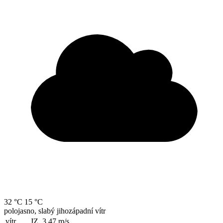
32 °C
15 °C
polojasno, slabý jihozápadní vítr
vítr
JZ, 3.47
m/s