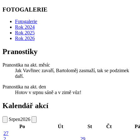
FOTOGALERIE
Fotogalerie
Rok 2024
Rok 2025
Rok 2026
Pranostiky
Pranostika na akt. měsíc
Jak Vavřinec zavaří, Bartoloměj zasmaží, tak se podzimek
daří.
Pranostika na akt. den
Hotov v srpnu sáně a v zimě vůz!
Kalendář akcí
Srpen
2026
Po
Út
St
Čt
P
27
2
29