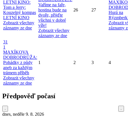
LETNÍ KINO:
MAXÍKO
Vaříme na faře,
Tom a Jerry:
DOBROD
hostina bude na
26
27
Kouzelný kompas
Hurá na
dvoře, přijďte
LETNÍ KINO
Rýzmberk
všichni v dobré
Zobrazit všechny
Zobrazit 
víře!
záznamy ze dne
záznamy z
Zobrazit všechny
záznamy ze dne
31
1
MAXÍKOVA
DOBRODRŮŽA:
Pohádky z půdy
1
2
3
4
aneb za každým
trámem příběh
Zobrazit všechny
záznamy ze dne
Předpověď počasí
dnes, neděle 9. 8. 2026