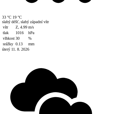
33 °C
19 °C
slabý déšť, slabý západní vítr
vítr
Z, 4.99
m/s
tlak
1016
hPa
vlhkost
30
%
srážky
0.13
mm
úterý 11. 8. 2026