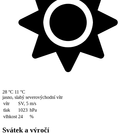
28 °C
11 °C
jasno, slabý severovýchodní vítr
vítr
SV, 5
m/s
tlak
1023
hPa
vlhkost
24
%
Svátek a výročí