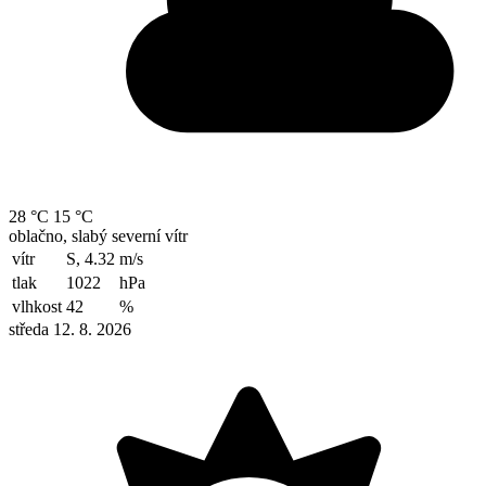
28 °C
15 °C
oblačno, slabý severní vítr
vítr
S, 4.32
m/s
tlak
1022
hPa
vlhkost
42
%
středa 12. 8. 2026