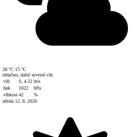
28 °C
15 °C
oblačno, slabý severní vítr
vítr
S, 4.32
m/s
tlak
1022
hPa
vlhkost
42
%
středa 12. 8. 2026