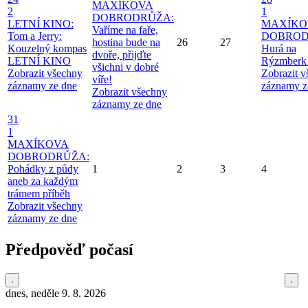
MAXÍKOVA
2
1
DOBRODRŮŽA:
LETNÍ KINO:
MAXÍKO
Vaříme na faře,
Tom a Jerry:
DOBROD
hostina bude na
26
27
Kouzelný kompas
Hurá na
dvoře, přijďte
LETNÍ KINO
Rýzmberk
všichni v dobré
Zobrazit všechny
Zobrazit 
víře!
záznamy ze dne
záznamy z
Zobrazit všechny
záznamy ze dne
31
1
MAXÍKOVA
DOBRODRŮŽA:
Pohádky z půdy
1
2
3
4
aneb za každým
trámem příběh
Zobrazit všechny
záznamy ze dne
Předpověď počasí
dnes, neděle 9. 8. 2026