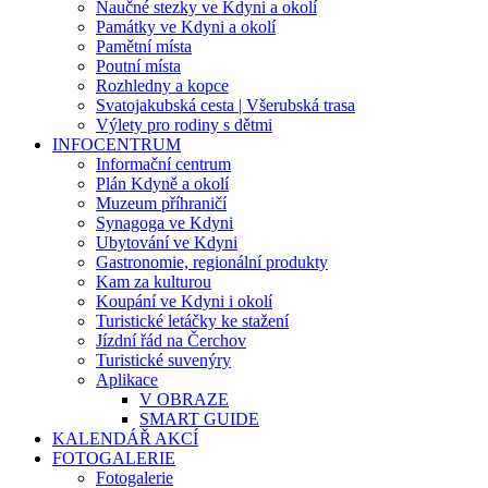
Naučné stezky ve Kdyni a okolí
Památky ve Kdyni a okolí
Pamětní místa
Poutní místa
Rozhledny a kopce
Svatojakubská cesta | Všerubská trasa
Výlety pro rodiny s dětmi
INFOCENTRUM
Informační centrum
Plán Kdyně a okolí
Muzeum příhraničí
Synagoga ve Kdyni
Ubytování ve Kdyni
Gastronomie, regionální produkty
Kam za kulturou
Koupání ve Kdyni i okolí
Turistické letáčky ke stažení
Jízdní řád na Čerchov
Turistické suvenýry
Aplikace
V OBRAZE
SMART GUIDE
KALENDÁŘ AKCÍ
FOTOGALERIE
Fotogalerie