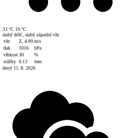
33 °C
19 °C
slabý déšť, slabý západní vítr
vítr
Z, 4.99
m/s
tlak
1016
hPa
vlhkost
30
%
srážky
0.13
mm
úterý 11. 8. 2026