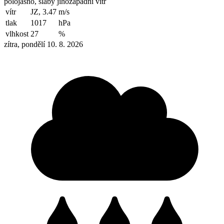
polojasno, slabý jihozápadní vítr
vítr
JZ, 3.47
m/s
tlak
1017
hPa
vlhkost
27
%
zítra, pondělí 10. 8. 2026