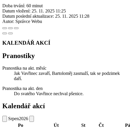
Doba trvání: 60 minut
Datum vložení:
25. 11. 2025 11:25
Datum poslední aktualizace:
25. 11. 2025 11:28
Autor:
Správce Webu
KALENDÁŘ AKCÍ
Pranostiky
Pranostika na akt. měsíc
Jak Vavřinec zavaří, Bartoloměj zasmaží, tak se podzimek
daří.
Pranostika na akt. den
Do svatého Vavřince nechval pšenice.
Kalendář akcí
Srpen
2026
Po
Út
St
Čt
P