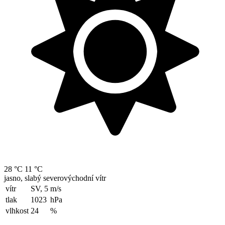
28 °C
11 °C
jasno, slabý severovýchodní vítr
vítr
SV, 5
m/s
tlak
1023
hPa
vlhkost
24
%