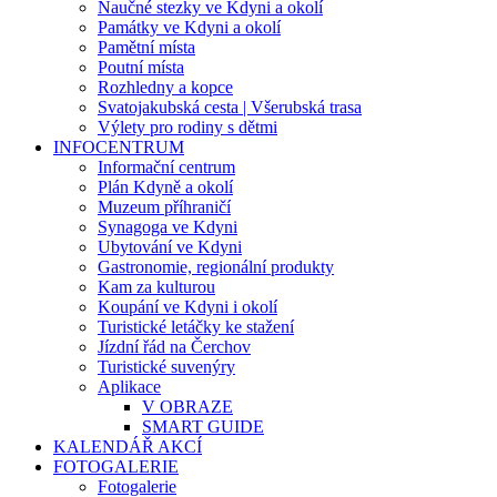
Naučné stezky ve Kdyni a okolí
Památky ve Kdyni a okolí
Pamětní místa
Poutní místa
Rozhledny a kopce
Svatojakubská cesta | Všerubská trasa
Výlety pro rodiny s dětmi
INFOCENTRUM
Informační centrum
Plán Kdyně a okolí
Muzeum příhraničí
Synagoga ve Kdyni
Ubytování ve Kdyni
Gastronomie, regionální produkty
Kam za kulturou
Koupání ve Kdyni i okolí
Turistické letáčky ke stažení
Jízdní řád na Čerchov
Turistické suvenýry
Aplikace
V OBRAZE
SMART GUIDE
KALENDÁŘ AKCÍ
FOTOGALERIE
Fotogalerie