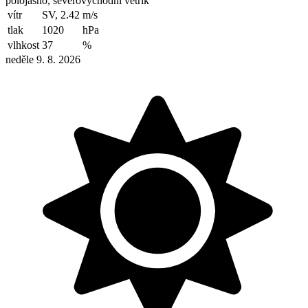
polojasno, severovýchodní větřík
vítr
SV, 2.42
m/s
tlak
1020
hPa
vlhkost
37
%
neděle 9. 8. 2026