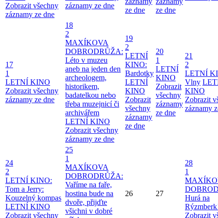
záznamy
záznamy
Zobrazit všechny
záznamy ze dne
ze dne
ze dne
záznamy ze dne
18
2
19
MAXÍKOVA
2
DOBRODRŮŽA:
20
LETNÍ
21
Léto v muzeu
1
17
KINO:
2
aneb na jeden den
LETNÍ
1
Bardotky
LETNÍ K
archeologem,
KINO
LETNÍ KINO
LETNÍ
Vlny
LET
historikem,
Zobrazit
Zobrazit všechny
KINO
KINO
badatelkou nebo
všechny
záznamy ze dne
Zobrazit
Zobrazit 
třeba muzejnicí či
záznamy
všechny
záznamy z
archivářem
ze dne
záznamy
LETNÍ KINO
ze dne
Zobrazit všechny
záznamy ze dne
25
1
24
28
MAXÍKOVA
2
1
DOBRODRŮŽA:
LETNÍ KINO:
MAXÍKO
Vaříme na faře,
Tom a Jerry:
DOBROD
hostina bude na
26
27
Kouzelný kompas
Hurá na
dvoře, přijďte
LETNÍ KINO
Rýzmberk
všichni v dobré
Zobrazit všechny
Zobrazit 