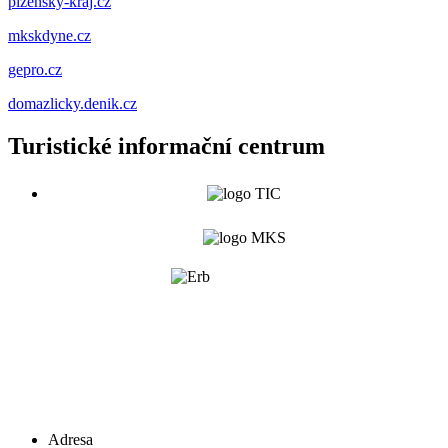
plzensky-kraj.cz
mkskdyne.cz
gepro.cz
domazlicky.denik.cz
Turistické informační centrum
Adresa