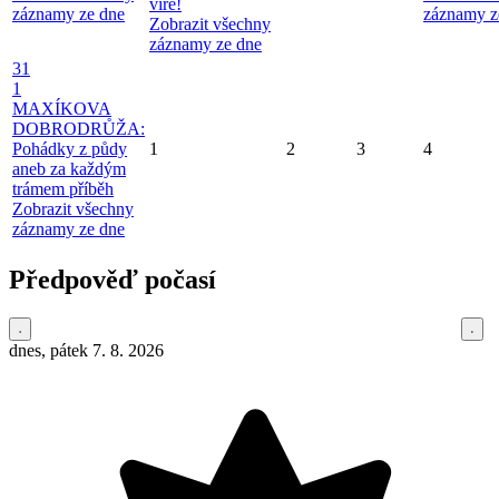
víře!
záznamy ze dne
záznamy z
Zobrazit všechny
záznamy ze dne
31
1
MAXÍKOVA
DOBRODRŮŽA:
Pohádky z půdy
1
2
3
4
aneb za každým
trámem příběh
Zobrazit všechny
záznamy ze dne
Předpověď počasí
dnes, pátek 7. 8. 2026