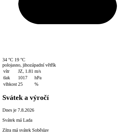
34 °C
19 °C
polojasno, jihozápadní větřík
vítr
JZ, 1.81
m/s
tlak
1017
hPa
vlhkost
25
%
Svátek a výročí
Dnes je 7.8.2026
Svátek má
Lada
Zítra má svátek
Soběslav