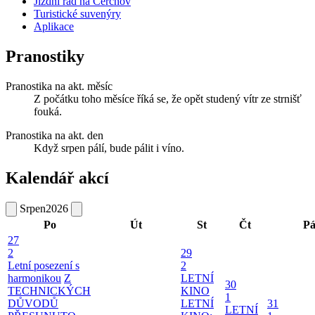
Jízdní řád na Čerchov
Turistické suvenýry
Aplikace
Pranostiky
Pranostika na akt. měsíc
Z počátku toho měsíce říká se, že opět studený vítr ze strnišť
fouká.
Pranostika na akt. den
Když srpen pálí, bude pálit i víno.
Kalendář akcí
Srpen
2026
Po
Út
St
Čt
P
27
2
29
Letní posezení s
2
harmonikou
Z
LETNÍ
30
TECHNICKÝCH
KINO
1
DŮVODŮ
LETNÍ
31
LETNÍ