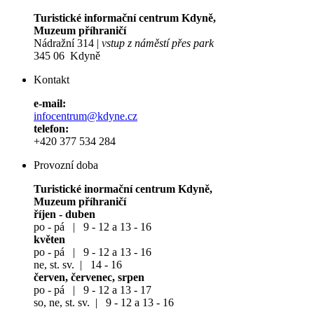
Turistické informační centrum Kdyně,
Muzeum příhraničí
Nádražní 314 |
vstup z náměstí přes park
345 06 Kdyně
Kontakt
e-mail:
infocentrum@kdyne.cz
telefon:
+420 377 534 284
Provozní doba
Turistické inormační centrum Kdyně,
Muzeum příhraničí
říjen - duben
po - pá | 9 - 12 a 13 - 16
květen
po - pá | 9 - 12 a 13 - 16
ne, st. sv. | 14 - 16
červen, červenec, srpen
po - pá | 9 - 12 a 13 - 17
so, ne, st. sv. | 9 - 12 a 13 - 16