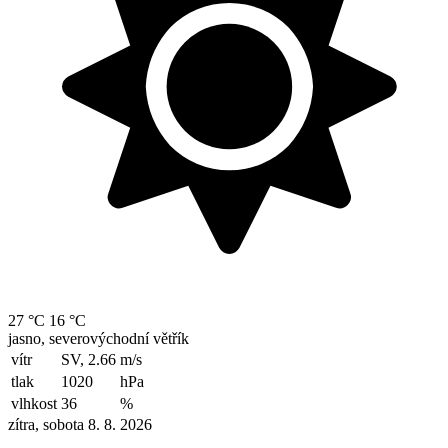
27 °C
16 °C
jasno, severovýchodní větřík
vítr
SV, 2.66
m/s
tlak
1020
hPa
vlhkost
36
%
zítra, sobota 8. 8. 2026