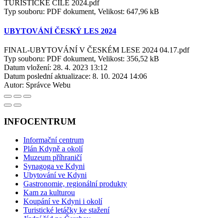
TURISTICKÉ CÍLE 2024.pdf
Typ souboru: PDF dokument, Velikost: 647,96 kB
UBYTOVÁNÍ ČESKÝ LES 2024
FINAL-UBYTOVÁNÍ V ČESKÉM LESE 2024 04.17.pdf
Typ souboru: PDF dokument, Velikost: 356,52 kB
Datum vložení:
28. 4. 2023 13:12
Datum poslední aktualizace:
8. 10. 2024 14:06
Autor:
Správce Webu
INFOCENTRUM
Informační centrum
Plán Kdyně a okolí
Muzeum příhraničí
Synagoga ve Kdyni
Ubytování ve Kdyni
Gastronomie, regionální produkty
Kam za kulturou
Koupání ve Kdyni i okolí
Turistické letáčky ke stažení