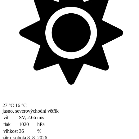
27 °C
16 °C
jasno, severovýchodní větřík
vítr
SV, 2.66
m/s
tlak
1020
hPa
vlhkost
36
%
zítra, sobota 8. 8. 2026