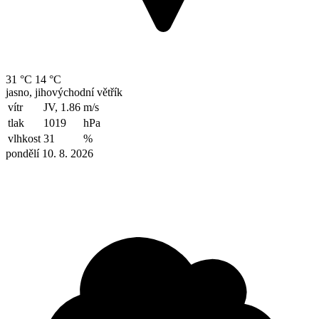
31 °C
14 °C
jasno, jihovýchodní větřík
vítr
JV, 1.86
m/s
tlak
1019
hPa
vlhkost
31
%
pondělí 10. 8. 2026