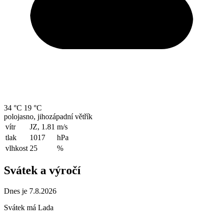
34 °C
19 °C
polojasno, jihozápadní větřík
vítr
JZ, 1.81
m/s
tlak
1017
hPa
vlhkost
25
%
Svátek a výročí
Dnes je 7.8.2026
Svátek má
Lada