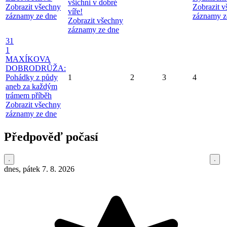
všichni v dobré
Zobrazit všechny
Zobrazit 
víře!
záznamy ze dne
záznamy z
Zobrazit všechny
záznamy ze dne
31
1
MAXÍKOVA
DOBRODRŮŽA:
Pohádky z půdy
1
2
3
4
aneb za každým
trámem příběh
Zobrazit všechny
záznamy ze dne
Předpověď počasí
dnes, pátek 7. 8. 2026