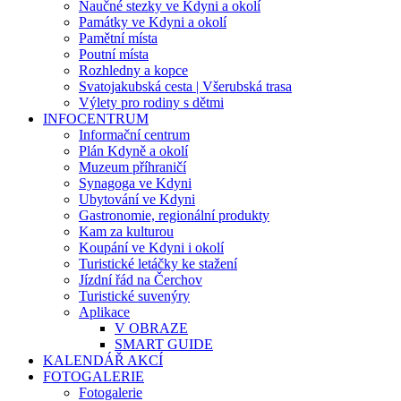
Naučné stezky ve Kdyni a okolí
Památky ve Kdyni a okolí
Pamětní místa
Poutní místa
Rozhledny a kopce
Svatojakubská cesta | Všerubská trasa
Výlety pro rodiny s dětmi
INFOCENTRUM
Informační centrum
Plán Kdyně a okolí
Muzeum příhraničí
Synagoga ve Kdyni
Ubytování ve Kdyni
Gastronomie, regionální produkty
Kam za kulturou
Koupání ve Kdyni i okolí
Turistické letáčky ke stažení
Jízdní řád na Čerchov
Turistické suvenýry
Aplikace
V OBRAZE
SMART GUIDE
KALENDÁŘ AKCÍ
FOTOGALERIE
Fotogalerie