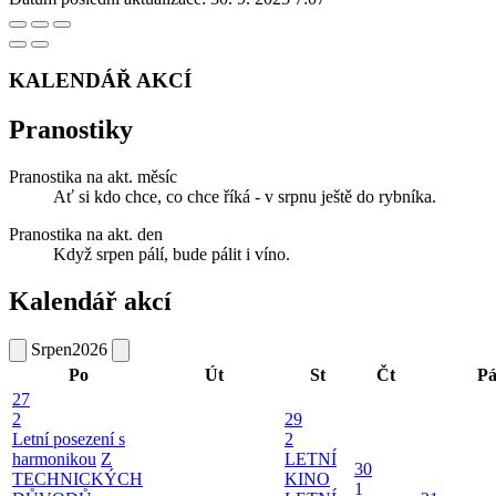
KALENDÁŘ AKCÍ
Pranostiky
Pranostika na akt. měsíc
Ať si kdo chce, co chce říká - v srpnu ještě do rybníka.
Pranostika na akt. den
Když srpen pálí, bude pálit i víno.
Kalendář akcí
Srpen
2026
Po
Út
St
Čt
P
27
2
29
Letní posezení s
2
harmonikou
Z
LETNÍ
30
TECHNICKÝCH
KINO
1