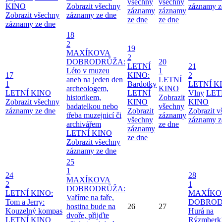
všechny
všechny
KINO
Zobrazit všechny
záznamy z
záznamy
záznamy
Zobrazit všechny
záznamy ze dne
ze dne
ze dne
záznamy ze dne
18
2
19
MAXÍKOVA
2
DOBRODRŮŽA:
20
LETNÍ
21
Léto v muzeu
1
17
KINO:
2
aneb na jeden den
LETNÍ
1
Bardotky
LETNÍ K
archeologem,
KINO
LETNÍ KINO
LETNÍ
Vlny
LET
historikem,
Zobrazit
Zobrazit všechny
KINO
KINO
badatelkou nebo
všechny
záznamy ze dne
Zobrazit
Zobrazit 
třeba muzejnicí či
záznamy
všechny
záznamy z
archivářem
ze dne
záznamy
LETNÍ KINO
ze dne
Zobrazit všechny
záznamy ze dne
25
1
24
28
MAXÍKOVA
2
1
DOBRODRŮŽA:
LETNÍ KINO:
MAXÍKO
Vaříme na faře,
Tom a Jerry:
DOBROD
hostina bude na
26
27
Kouzelný kompas
Hurá na
dvoře, přijďte
LETNÍ KINO
Rýzmberk