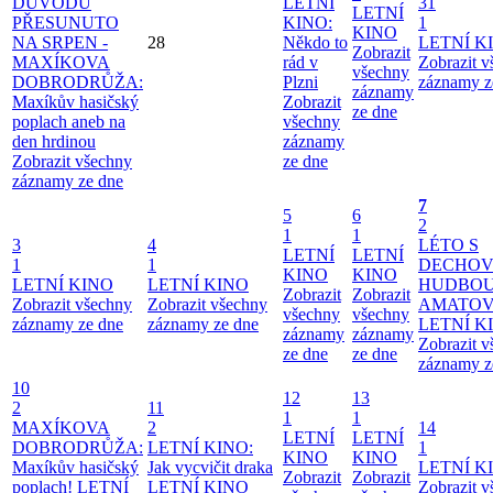
DŮVODŮ
LETNÍ
31
LETNÍ
PŘESUNUTO
KINO:
1
KINO
NA SRPEN -
28
Někdo to
LETNÍ K
Zobrazit
MAXÍKOVA
rád v
Zobrazit 
všechny
DOBRODRŮŽA:
Plzni
záznamy z
záznamy
Maxíkův hasičský
Zobrazit
ze dne
poplach aneb na
všechny
den hrdinou
záznamy
Zobrazit všechny
ze dne
záznamy ze dne
7
5
6
2
1
1
3
4
LÉTO S
LETNÍ
LETNÍ
1
1
DECHO
KINO
KINO
LETNÍ KINO
LETNÍ KINO
HUDBOU
Zobrazit
Zobrazit
Zobrazit všechny
Zobrazit všechny
AMATO
všechny
všechny
záznamy ze dne
záznamy ze dne
LETNÍ K
záznamy
záznamy
Zobrazit 
ze dne
ze dne
záznamy z
10
12
13
2
11
1
1
MAXÍKOVA
2
14
LETNÍ
LETNÍ
DOBRODRŮŽA:
LETNÍ KINO:
1
KINO
KINO
Maxíkův hasičský
Jak vycvičit draka
LETNÍ K
Zobrazit
Zobrazit
poplach!
LETNÍ
LETNÍ KINO
Zobrazit 