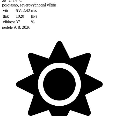
28 °C
14 °C
polojasno, severovýchodní větřík
vítr
SV, 2.42
m/s
tlak
1020
hPa
vlhkost
37
%
neděle 9. 8. 2026