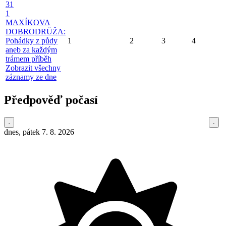
31
1
MAXÍKOVA
DOBRODRŮŽA:
Pohádky z půdy
1
2
3
4
aneb za každým
trámem příběh
Zobrazit všechny
záznamy ze dne
Předpověď počasí
dnes, pátek 7. 8. 2026