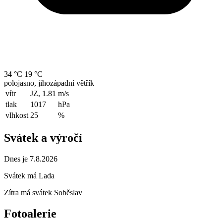
34 °C
19 °C
polojasno, jihozápadní větřík
vítr
JZ, 1.81
m/s
tlak
1017
hPa
vlhkost
25
%
Svátek a výročí
Dnes je 7.8.2026
Svátek má
Lada
Zítra má svátek
Soběslav
Fotoalerie