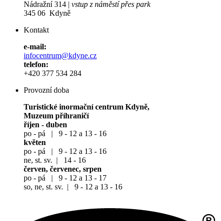
Nádražní 314 |
vstup z náměstí přes park
345 06 Kdyně
Kontakt
e-mail:
infocentrum@kdyne.cz
telefon:
+420 377 534 284
Provozní doba
Turistické inormační centrum Kdyně,
Muzeum příhraničí
říjen - duben
po - pá | 9 - 12 a 13 - 16
květen
po - pá | 9 - 12 a 13 - 16
ne, st. sv. | 14 - 16
červen, červenec, srpen
po - pá | 9 - 12 a 13 - 17
so, ne, st. sv. | 9 - 12 a 13 - 16