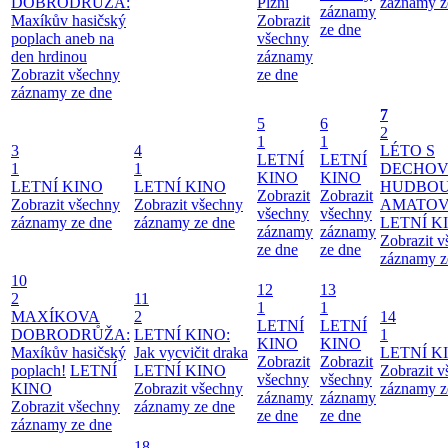
DOBRODRŮŽA:
Plzni
záznamy z
záznamy
Maxíkův hasičský
Zobrazit
ze dne
poplach aneb na
všechny
den hrdinou
záznamy
Zobrazit všechny
ze dne
záznamy ze dne
7
5
6
2
1
1
3
4
LÉTO S
LETNÍ
LETNÍ
1
1
DECHO
KINO
KINO
LETNÍ KINO
LETNÍ KINO
HUDBOU
Zobrazit
Zobrazit
Zobrazit všechny
Zobrazit všechny
AMATO
všechny
všechny
záznamy ze dne
záznamy ze dne
LETNÍ K
záznamy
záznamy
Zobrazit 
ze dne
ze dne
záznamy z
10
12
13
2
11
1
1
MAXÍKOVA
2
14
LETNÍ
LETNÍ
DOBRODRŮŽA:
LETNÍ KINO:
1
KINO
KINO
Maxíkův hasičský
Jak vycvičit draka
LETNÍ K
Zobrazit
Zobrazit
poplach!
LETNÍ
LETNÍ KINO
Zobrazit 
všechny
všechny
KINO
Zobrazit všechny
záznamy z
záznamy
záznamy
Zobrazit všechny
záznamy ze dne
ze dne
ze dne
záznamy ze dne
18