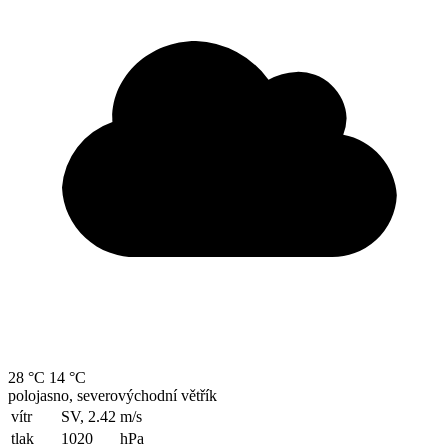
28 °C
14 °C
polojasno, severovýchodní větřík
vítr
SV, 2.42
m/s
tlak
1020
hPa