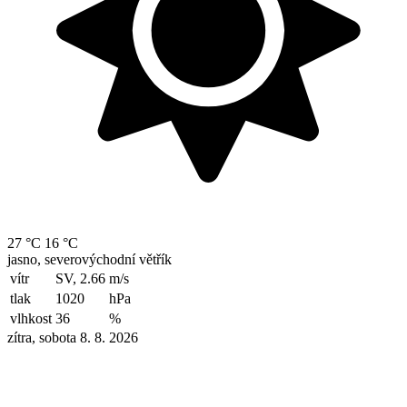
27 °C
16 °C
jasno, severovýchodní větřík
vítr
SV, 2.66
m/s
tlak
1020
hPa
vlhkost
36
%
zítra, sobota 8. 8. 2026