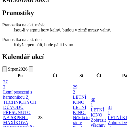
KALENDÁŘ AKCÍ
Pranostiky
Pranostika na akt. měsíc
Jsou-li v srpnu hory kalný, budou v zimě mrazy valný.
Pranostika na akt. den
Když srpen pálí, bude pálit i víno.
Kalendář akcí
Srpen
2026
Po
Út
St
Čt
P
27
2
29
Letní posezení s
2
harmonikou
Z
LETNÍ
30
TECHNICKÝCH
KINO
1
DŮVODŮ
LETNÍ
31
LETNÍ
PŘESUNUTO
KINO:
1
KINO
NA SRPEN -
28
Někdo to
LETNÍ K
Zobrazit
MAXÍKOVA
rád v
Zobrazit 
všechny