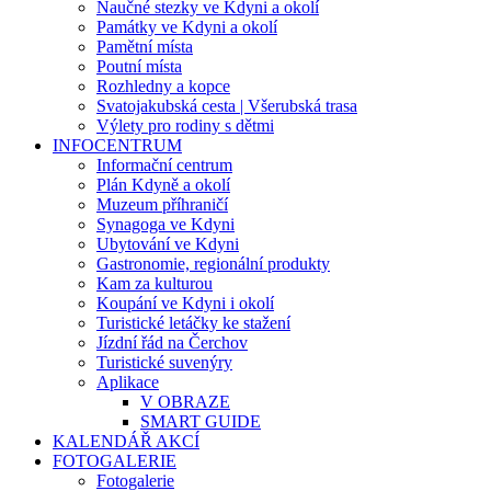
Naučné stezky ve Kdyni a okolí
Památky ve Kdyni a okolí
Pamětní místa
Poutní místa
Rozhledny a kopce
Svatojakubská cesta | Všerubská trasa
Výlety pro rodiny s dětmi
INFOCENTRUM
Informační centrum
Plán Kdyně a okolí
Muzeum příhraničí
Synagoga ve Kdyni
Ubytování ve Kdyni
Gastronomie, regionální produkty
Kam za kulturou
Koupání ve Kdyni i okolí
Turistické letáčky ke stažení
Jízdní řád na Čerchov
Turistické suvenýry
Aplikace
V OBRAZE
SMART GUIDE
KALENDÁŘ AKCÍ
FOTOGALERIE
Fotogalerie