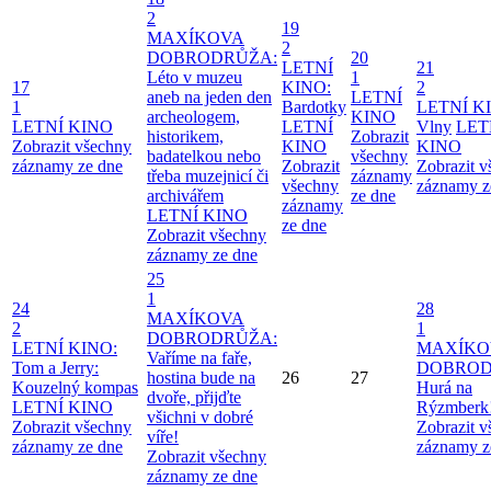
2
19
MAXÍKOVA
2
DOBRODRŮŽA:
20
LETNÍ
21
Léto v muzeu
1
17
KINO:
2
aneb na jeden den
LETNÍ
1
Bardotky
LETNÍ K
archeologem,
KINO
LETNÍ KINO
LETNÍ
Vlny
LET
historikem,
Zobrazit
Zobrazit všechny
KINO
KINO
badatelkou nebo
všechny
záznamy ze dne
Zobrazit
Zobrazit 
třeba muzejnicí či
záznamy
všechny
záznamy z
archivářem
ze dne
záznamy
LETNÍ KINO
ze dne
Zobrazit všechny
záznamy ze dne
25
1
24
28
MAXÍKOVA
2
1
DOBRODRŮŽA:
LETNÍ KINO:
MAXÍKO
Vaříme na faře,
Tom a Jerry:
DOBROD
hostina bude na
26
27
Kouzelný kompas
Hurá na
dvoře, přijďte
LETNÍ KINO
Rýzmberk
všichni v dobré
Zobrazit všechny
Zobrazit 
víře!
záznamy ze dne
záznamy z
Zobrazit všechny
záznamy ze dne