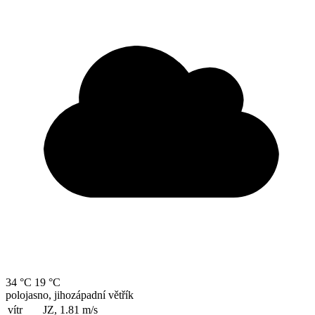
34 °C
19 °C
polojasno, jihozápadní větřík
vítr
JZ, 1.81
m/s