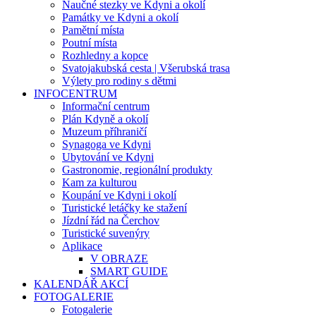
Naučné stezky ve Kdyni a okolí
Památky ve Kdyni a okolí
Pamětní místa
Poutní místa
Rozhledny a kopce
Svatojakubská cesta | Všerubská trasa
Výlety pro rodiny s dětmi
INFOCENTRUM
Informační centrum
Plán Kdyně a okolí
Muzeum příhraničí
Synagoga ve Kdyni
Ubytování ve Kdyni
Gastronomie, regionální produkty
Kam za kulturou
Koupání ve Kdyni i okolí
Turistické letáčky ke stažení
Jízdní řád na Čerchov
Turistické suvenýry
Aplikace
V OBRAZE
SMART GUIDE
KALENDÁŘ AKCÍ
FOTOGALERIE
Fotogalerie