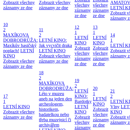
Zobrazit všechny
Zobrazit všechny
AMATO
všechny
všechny
záznamy ze dne
záznamy ze dne
LETNÍ K
záznamy
záznamy
Zobrazit 
ze dne
ze dne
záznamy z
10
12
13
2
11
1
1
MAXÍKOVA
2
14
LETNÍ
LETNÍ
DOBRODRŮŽA:
LETNÍ KINO:
1
KINO
KINO
Maxíkův hasičský
Jak vycvičit draka
LETNÍ K
Zobrazit
Zobrazit
poplach!
LETNÍ
LETNÍ KINO
Zobrazit 
všechny
všechny
KINO
Zobrazit všechny
záznamy z
záznamy
záznamy
Zobrazit všechny
záznamy ze dne
ze dne
ze dne
záznamy ze dne
18
2
19
MAXÍKOVA
2
DOBRODRŮŽA:
20
LETNÍ
21
Léto v muzeu
1
17
KINO:
2
aneb na jeden den
LETNÍ
1
Bardotky
LETNÍ K
archeologem,
KINO
LETNÍ KINO
LETNÍ
Vlny
LET
historikem,
Zobrazit
Zobrazit všechny
KINO
KINO
badatelkou nebo
všechny
záznamy ze dne
Zobrazit
Zobrazit 
třeba muzejnicí či
záznamy
všechny
záznamy z
archivářem
ze dne
záznamy