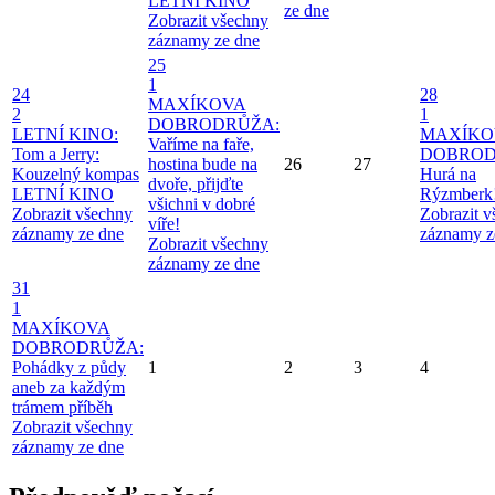
LETNÍ KINO
ze dne
Zobrazit všechny
záznamy ze dne
25
1
24
28
MAXÍKOVA
2
1
DOBRODRŮŽA:
LETNÍ KINO:
MAXÍKO
Vaříme na faře,
Tom a Jerry:
DOBROD
hostina bude na
26
27
Kouzelný kompas
Hurá na
dvoře, přijďte
LETNÍ KINO
Rýzmberk
všichni v dobré
Zobrazit všechny
Zobrazit 
víře!
záznamy ze dne
záznamy z
Zobrazit všechny
záznamy ze dne
31
1
MAXÍKOVA
DOBRODRŮŽA:
Pohádky z půdy
1
2
3
4
aneb za každým
trámem příběh
Zobrazit všechny
záznamy ze dne