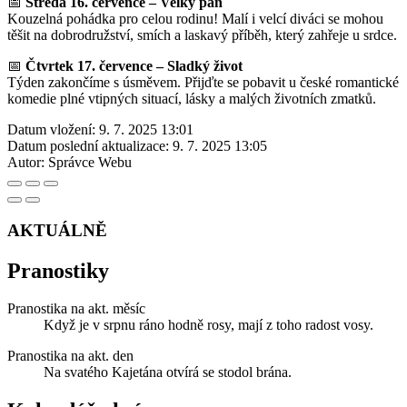
📅
Středa 16. července – Velký pán
Kouzelná pohádka pro celou rodinu! Malí i velcí diváci se mohou
těšit na dobrodružství, smích a laskavý příběh, který zahřeje u srdce.
📅
Čtvrtek 17. července – Sladký život
Týden zakončíme s úsměvem. Přijďte se pobavit u české romantické
komedie plné vtipných situací, lásky a malých životních zmatků.
Datum vložení:
9. 7. 2025 13:01
Datum poslední aktualizace:
9. 7. 2025 13:05
Autor:
Správce Webu
AKTUÁLNĚ
Pranostiky
Pranostika na akt. měsíc
Když je v srpnu ráno hodně rosy, mají z toho radost vosy.
Pranostika na akt. den
Na svatého Kajetána otvírá se stodol brána.