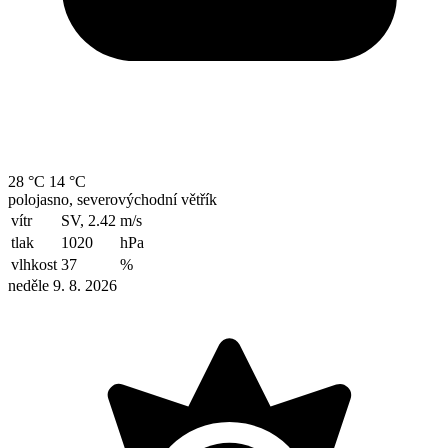
28 °C
14 °C
polojasno, severovýchodní větřík
vítr
SV, 2.42
m/s
tlak
1020
hPa
vlhkost
37
%
neděle 9. 8. 2026