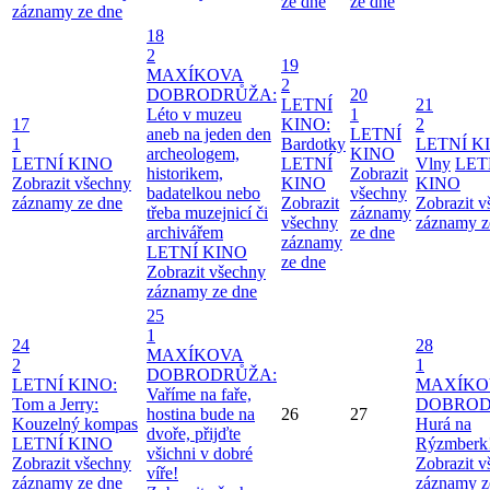
ze dne
ze dne
záznamy ze dne
18
2
19
MAXÍKOVA
2
DOBRODRŮŽA:
20
LETNÍ
21
Léto v muzeu
1
17
KINO:
2
aneb na jeden den
LETNÍ
1
Bardotky
LETNÍ K
archeologem,
KINO
LETNÍ KINO
LETNÍ
Vlny
LET
historikem,
Zobrazit
Zobrazit všechny
KINO
KINO
badatelkou nebo
všechny
záznamy ze dne
Zobrazit
Zobrazit 
třeba muzejnicí či
záznamy
všechny
záznamy z
archivářem
ze dne
záznamy
LETNÍ KINO
ze dne
Zobrazit všechny
záznamy ze dne
25
1
24
28
MAXÍKOVA
2
1
DOBRODRŮŽA:
LETNÍ KINO:
MAXÍKO
Vaříme na faře,
Tom a Jerry:
DOBROD
hostina bude na
26
27
Kouzelný kompas
Hurá na
dvoře, přijďte
LETNÍ KINO
Rýzmberk
všichni v dobré
Zobrazit všechny
Zobrazit 
víře!
záznamy ze dne
záznamy z