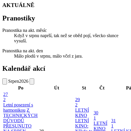
AKTUÁLNĚ
Pranostiky
Pranostika na akt. měsíc
Když v srpnu naprší, tak než se oběd pojí, všecko slunce
vysuší.
Pranostika na akt. den
Málo plodů v srpnu, málo včel z jara.
Kalendář akcí
Srpen
2026
Po
Út
St
Čt
P
27
2
29
Letní posezení s
2
harmonikou
Z
LETNÍ
30
TECHNICKÝCH
KINO
1
DŮVODŮ
LETNÍ
31
LETNÍ
PŘESUNUTO
KINO:
1
KINO