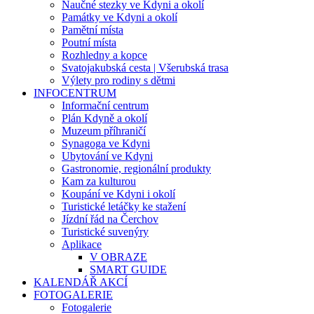
Naučné stezky ve Kdyni a okolí
Památky ve Kdyni a okolí
Pamětní místa
Poutní místa
Rozhledny a kopce
Svatojakubská cesta | Všerubská trasa
Výlety pro rodiny s dětmi
INFOCENTRUM
Informační centrum
Plán Kdyně a okolí
Muzeum příhraničí
Synagoga ve Kdyni
Ubytování ve Kdyni
Gastronomie, regionální produkty
Kam za kulturou
Koupání ve Kdyni i okolí
Turistické letáčky ke stažení
Jízdní řád na Čerchov
Turistické suvenýry
Aplikace
V OBRAZE
SMART GUIDE
KALENDÁŘ AKCÍ
FOTOGALERIE
Fotogalerie