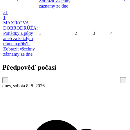
Zobrazit všechny
záznamy ze dne
31
1
MAXÍKOVA
DOBRODRŮŽA:
Pohádky z půdy
1
2
3
4
aneb za každým
trámem příběh
Zobrazit všechny
záznamy ze dne
Předpověď počasí
dnes, sobota 8. 8. 2026