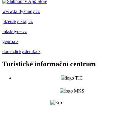
www.kudyznudy.cz
plzensky-kraj.cz
mkskdyne.cz
gepro.cz
domazlicky.denik.cz
Turistické informační centrum