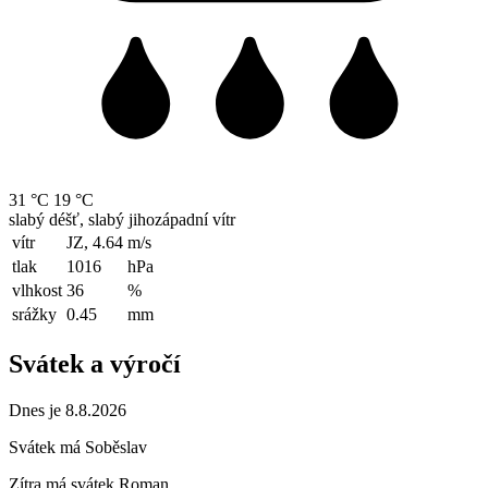
31 °C
19 °C
slabý déšť, slabý jihozápadní vítr
vítr
JZ, 4.64
m/s
tlak
1016
hPa
vlhkost
36
%
srážky
0.45
mm
Svátek a výročí
Dnes je 8.8.2026
Svátek má
Soběslav
Zítra má svátek
Roman