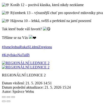
Koráb 12 – poctivá klasika, která nikdy nezklame
Rýzmberk 13 – výraznější chuť pro opravdové milovníky piva
Hájovna 10 – lehká, svěží a perfektní na jarní posezení
Tak které bude váš favorit?
Těšíme se na Vás
#JsmeJednaRukaSLidmiZregionu
#KdyňskoNaTalíři
REGIONÁLNÍ LEDNICE 2
Datum vložení:
21. 5. 2026 14:51
Datum poslední aktualizace:
21. 5. 2026 15:24
Autor:
Správce Webu