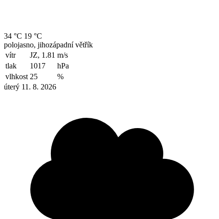
34 °C
19 °C
polojasno, jihozápadní větřík
vítr
JZ, 1.81
m/s
tlak
1017
hPa
vlhkost
25
%
úterý 11. 8. 2026