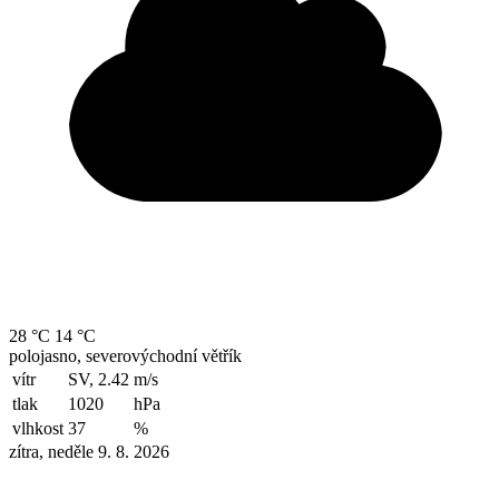
28 °C
14 °C
polojasno, severovýchodní větřík
vítr
SV, 2.42
m/s
tlak
1020
hPa
vlhkost
37
%
zítra, neděle 9. 8. 2026