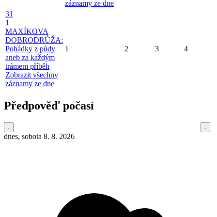
záznamy ze dne
31
1
MAXÍKOVA
DOBRODRŮŽA:
Pohádky z půdy
1
2
3
4
aneb za každým
trámem příběh
Zobrazit všechny
záznamy ze dne
Předpověď počasí
dnes, sobota 8. 8. 2026