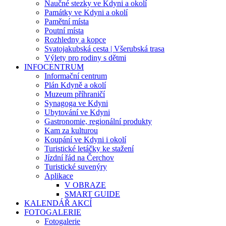
Naučné stezky ve Kdyni a okolí
Památky ve Kdyni a okolí
Pamětní místa
Poutní místa
Rozhledny a kopce
Svatojakubská cesta | Všerubská trasa
Výlety pro rodiny s dětmi
INFOCENTRUM
Informační centrum
Plán Kdyně a okolí
Muzeum příhraničí
Synagoga ve Kdyni
Ubytování ve Kdyni
Gastronomie, regionální produkty
Kam za kulturou
Koupání ve Kdyni i okolí
Turistické letáčky ke stažení
Jízdní řád na Čerchov
Turistické suvenýry
Aplikace
V OBRAZE
SMART GUIDE
KALENDÁŘ AKCÍ
FOTOGALERIE
Fotogalerie