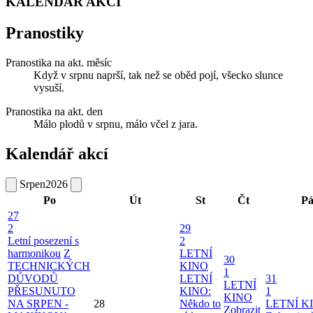
KALENDÁŘ AKCÍ
Pranostiky
Pranostika na akt. měsíc
Když v srpnu naprší, tak než se oběd pojí, všecko slunce
vysuší.
Pranostika na akt. den
Málo plodů v srpnu, málo včel z jara.
Kalendář akcí
Srpen
2026
Po
Út
St
Čt
P
27
2
29
Letní posezení s
2
harmonikou
Z
LETNÍ
30
TECHNICKÝCH
KINO
1
DŮVODŮ
LETNÍ
31
LETNÍ
PŘESUNUTO
KINO:
1
KINO
NA SRPEN -
28
Někdo to
LETNÍ K
Zobrazit