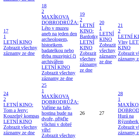
18
2
19
MAXÍKOVA
2
DOBRODRŮŽA:
20
LETNÍ
21
Léto v muzeu
1
17
KINO:
2
aneb na jeden den
LETNÍ
1
Bardotky
LETNÍ K
archeologem,
KINO
LETNÍ KINO
LETNÍ
Vlny
LET
historikem,
Zobrazit
Zobrazit všechny
KINO
KINO
badatelkou nebo
všechny
záznamy ze dne
Zobrazit
Zobrazit 
třeba muzejnicí či
záznamy
všechny
záznamy z
archivářem
ze dne
záznamy
LETNÍ KINO
ze dne
Zobrazit všechny
záznamy ze dne
25
1
24
28
MAXÍKOVA
2
1
DOBRODRŮŽA:
LETNÍ KINO:
MAXÍKO
Vaříme na faře,
Tom a Jerry:
DOBROD
hostina bude na
26
27
Kouzelný kompas
Hurá na
dvoře, přijďte
LETNÍ KINO
Rýzmberk
všichni v dobré
Zobrazit všechny
Zobrazit 
víře!
záznamy ze dne
záznamy z
Zobrazit všechny