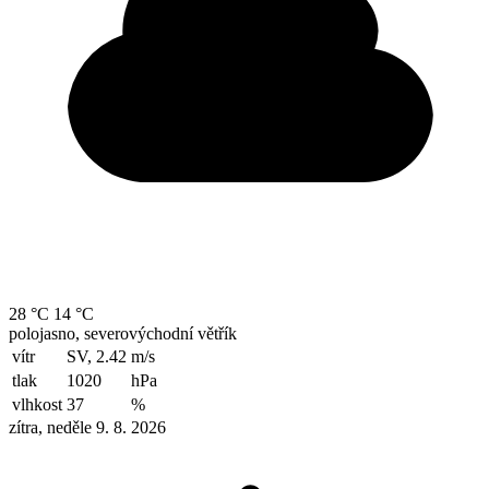
28 °C
14 °C
polojasno, severovýchodní větřík
vítr
SV, 2.42
m/s
tlak
1020
hPa
vlhkost
37
%
zítra, neděle 9. 8. 2026