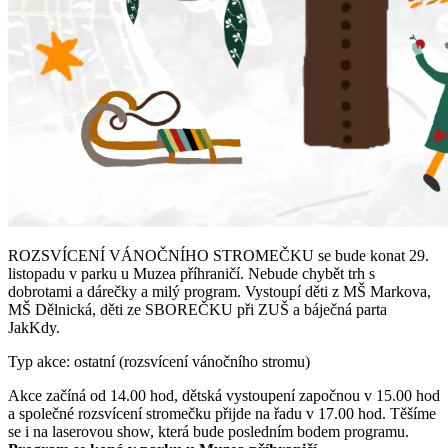
ROZSVÍCENÍ VÁNOČNÍHO STROMEČKU se bude konat 29.
listopadu v parku u Muzea příhraničí. Nebude chybět trh s
dobrotami a dárečky a milý program. Vystoupí děti z MŠ Markova,
MŠ Dělnická, děti ze SBOREČKU při ZUŠ a báječná parta
JakKdy.
Typ akce: ostatní (rozsvícení vánočního stromu)
Akce začíná od 14.00 hod, dětská vystoupení započnou v 15.00 hod
a společné rozsvícení stromečku přijde na řadu v 17.00 hod. Těšíme
se i na laserovou show, která bude posledním bodem programu.