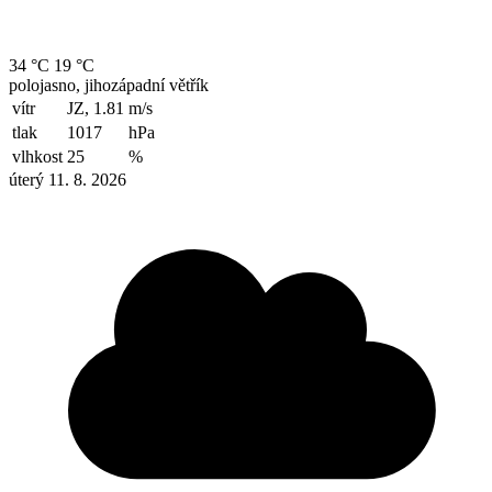
34 °C
19 °C
polojasno, jihozápadní větřík
vítr
JZ, 1.81
m/s
tlak
1017
hPa
vlhkost
25
%
úterý 11. 8. 2026