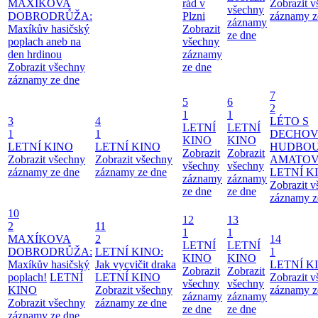
MAXÍKOVA
rád v
Zobrazit 
všechny
DOBRODRŮŽA:
Plzni
záznamy z
záznamy
Maxíkův hasičský
Zobrazit
ze dne
poplach aneb na
všechny
den hrdinou
záznamy
Zobrazit všechny
ze dne
záznamy ze dne
7
5
6
2
1
1
3
4
LÉTO S
LETNÍ
LETNÍ
1
1
DECHO
KINO
KINO
LETNÍ KINO
LETNÍ KINO
HUDBOU
Zobrazit
Zobrazit
Zobrazit všechny
Zobrazit všechny
AMATO
všechny
všechny
záznamy ze dne
záznamy ze dne
LETNÍ K
záznamy
záznamy
Zobrazit 
ze dne
ze dne
záznamy z
10
12
13
2
11
1
1
MAXÍKOVA
2
14
LETNÍ
LETNÍ
DOBRODRŮŽA:
LETNÍ KINO:
1
KINO
KINO
Maxíkův hasičský
Jak vycvičit draka
LETNÍ K
Zobrazit
Zobrazit
poplach!
LETNÍ
LETNÍ KINO
Zobrazit 
všechny
všechny
KINO
Zobrazit všechny
záznamy z
záznamy
záznamy
Zobrazit všechny
záznamy ze dne
ze dne
ze dne
záznamy ze dne