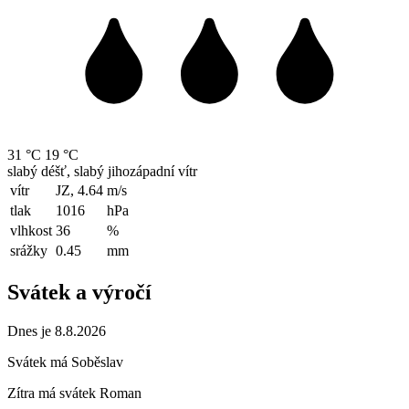
31 °C
19 °C
slabý déšť, slabý jihozápadní vítr
vítr
JZ, 4.64
m/s
tlak
1016
hPa
vlhkost
36
%
srážky
0.45
mm
Svátek a výročí
Dnes je 8.8.2026
Svátek má
Soběslav
Zítra má svátek
Roman