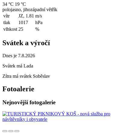
34 °C
19 °C
polojasno, jihozápadní větřík
vítr
JZ, 1.81
m/s
tlak
1017
hPa
vlhkost
25
%
Svátek a výročí
Dnes je 7.8.2026
Svátek má
Lada
Zítra má svátek
Soběslav
Fotoalerie
Nejnovější fotogalerie