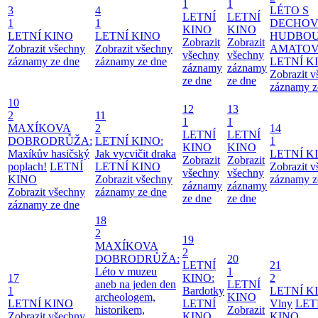
1
1
3
4
LÉTO S
LETNÍ
LETNÍ
1
1
DECHO
KINO
KINO
LETNÍ KINO
LETNÍ KINO
HUDBOU
Zobrazit
Zobrazit
Zobrazit všechny
Zobrazit všechny
AMATO
všechny
všechny
záznamy ze dne
záznamy ze dne
LETNÍ K
záznamy
záznamy
Zobrazit 
ze dne
ze dne
záznamy z
10
12
13
2
11
1
1
MAXÍKOVA
2
14
LETNÍ
LETNÍ
DOBRODRŮŽA:
LETNÍ KINO:
1
KINO
KINO
Maxíkův hasičský
Jak vycvičit draka
LETNÍ K
Zobrazit
Zobrazit
poplach!
LETNÍ
LETNÍ KINO
Zobrazit 
všechny
všechny
KINO
Zobrazit všechny
záznamy z
záznamy
záznamy
Zobrazit všechny
záznamy ze dne
ze dne
ze dne
záznamy ze dne
18
2
19
MAXÍKOVA
2
DOBRODRŮŽA:
20
LETNÍ
21
Léto v muzeu
1
17
KINO:
2
aneb na jeden den
LETNÍ
1
Bardotky
LETNÍ K
archeologem,
KINO
LETNÍ KINO
LETNÍ
Vlny
LET
historikem,
Zobrazit
Zobrazit všechny
KINO
KINO