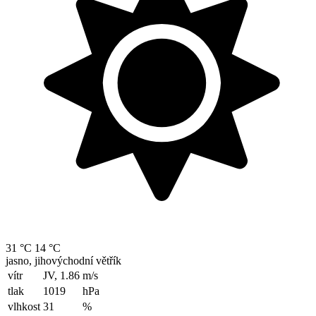
31 °C
14 °C
jasno, jihovýchodní větřík
vítr
JV, 1.86
m/s
tlak
1019
hPa
vlhkost
31
%