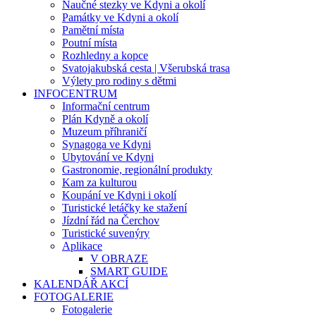
Naučné stezky ve Kdyni a okolí
Památky ve Kdyni a okolí
Pamětní místa
Poutní místa
Rozhledny a kopce
Svatojakubská cesta | Všerubská trasa
Výlety pro rodiny s dětmi
INFOCENTRUM
Informační centrum
Plán Kdyně a okolí
Muzeum příhraničí
Synagoga ve Kdyni
Ubytování ve Kdyni
Gastronomie, regionální produkty
Kam za kulturou
Koupání ve Kdyni i okolí
Turistické letáčky ke stažení
Jízdní řád na Čerchov
Turistické suvenýry
Aplikace
V OBRAZE
SMART GUIDE
KALENDÁŘ AKCÍ
FOTOGALERIE
Fotogalerie