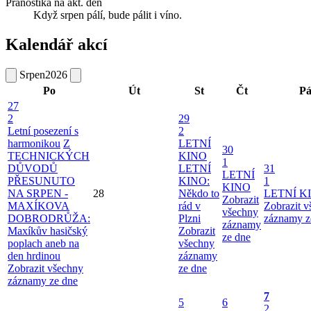
Pranostika na akt. den
Když srpen pálí, bude pálit i víno.
Kalendář akcí
Srpen
2026
Po
Út
St
Čt
P
27
2
29
Letní posezení s
2
harmonikou
Z
LETNÍ
30
TECHNICKÝCH
KINO
1
DŮVODŮ
LETNÍ
31
LETNÍ
PŘESUNUTO
KINO:
1
KINO
NA SRPEN -
28
Někdo to
LETNÍ K
Zobrazit
MAXÍKOVA
rád v
Zobrazit 
všechny
DOBRODRŮŽA:
Plzni
záznamy z
záznamy
Maxíkův hasičský
Zobrazit
ze dne
poplach aneb na
všechny
den hrdinou
záznamy
Zobrazit všechny
ze dne
záznamy ze dne
7
5
6
2