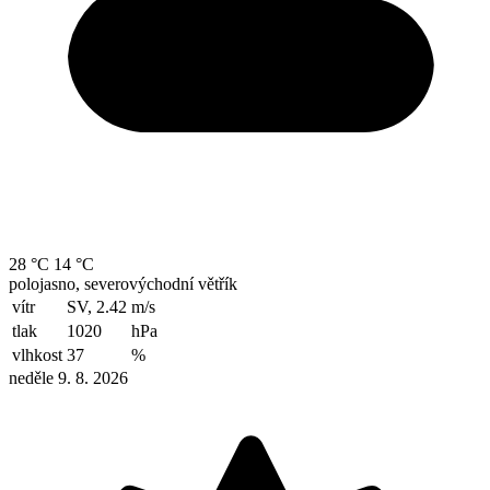
28 °C
14 °C
polojasno, severovýchodní větřík
vítr
SV, 2.42
m/s
tlak
1020
hPa
vlhkost
37
%
neděle 9. 8. 2026